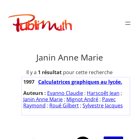
Aller
au
Publimath
contenu
Janin Anne Marie
Il y a
1 résultat
pour cette recherche
1997
Calculatrices graphiques au lycée.
Auteurs :
Evanno Claudie
;
Harscoêt Jean
;
Janin Anne Marie
;
Mignot André
;
Pavec
Raymond
;
Roué Gilbert
;
Sylvestre Jacques