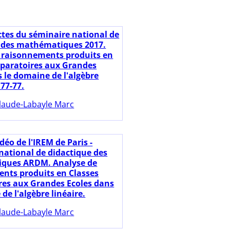
ctes du séminaire national de
 des mathématiques 2017.
 raisonnements produits en
éparatoires aux Grandes
s le domaine de l'algèbre
 77-77.
laude-Labayle Marc
déo de l'IREM de Paris -
national de didactique des
ques ARDM. Analyse de
nts produits en Classes
res aux Grandes Ecoles dans
de l'algèbre linéaire.
laude-Labayle Marc