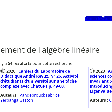
Mots-clés
Aute
ement de l'algèbre linéaire
Il y a
54 résultats
pour cette recherche
2026
Cahiers du Laboratoire de
2023
A
Didactique André Revuz. N° 26. Activité
sciences cog
d'étudiants d'université sur une tâche
Invariant 
complexe avec ChatGPT p. 49-60.
Introducin
Eigenvalue
Auteurs :
Vandebrouck Fabrice
;
Yerbanga Gaston
Auteurs :
C