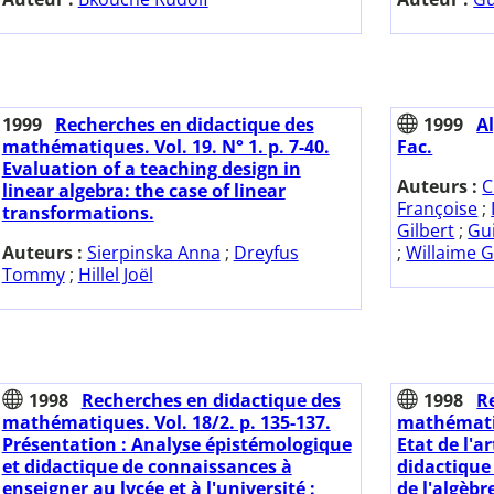
1999
Recherches en didactique des
1999
Al
mathématiques. Vol. 19. N° 1. p. 7-40.
Fac.
Evaluation of a teaching design in
Auteurs :
C
linear algebra: the case of linear
Françoise
;
transformations.
Gilbert
;
Gu
Auteurs :
Sierpinska Anna
;
Dreyfus
;
Willaime 
Tommy
;
Hillel Joël
1998
Recherches en didactique des
1998
R
mathématiques. Vol. 18/2. p. 135-137.
mathématiq
Présentation : Analyse épistémologique
Etat de l'a
et didactique de connaissances à
didactique
enseigner au lycée et à l'université :
de l'algèbr