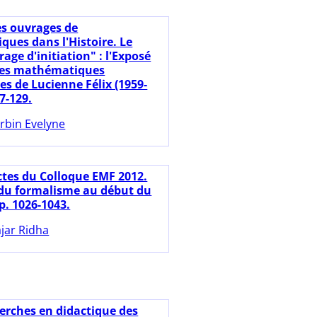
es ouvrages de
ues dans l'Histoire. Le
age d'initiation" : l'Exposé
es mathématiques
es de Lucienne Félix (1959-
17-129.
rbin Evelyne
ctes du Colloque EMF 2012.
 du formalisme au début du
p. 1026-1043.
jar Ridha
erches en didactique des