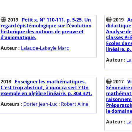
2019
Petit x. N° 110-111. p. 5-25. Un
2019
A
regard épistémologique sur l'évolution
didactique
historique des notions de preuve et
Analyse de
d'axiomatique.
Classes Pr
Ecoles dan
Auteur :
Lalaude-Labayle Marc
linéaire. p.
Auteur :
La
2018
Enseigner les mathématiques.
2017
Vi
C'est trop abstrait, à quoi ça sert ? Un
Séminaire 
exemple en algèbre linéaire. p. 304-321.
mathémati
raisonneme
Auteurs :
Dorier Jean-Luc
;
Robert Aline
Préparatoi
le domaine 
Auteur :
La