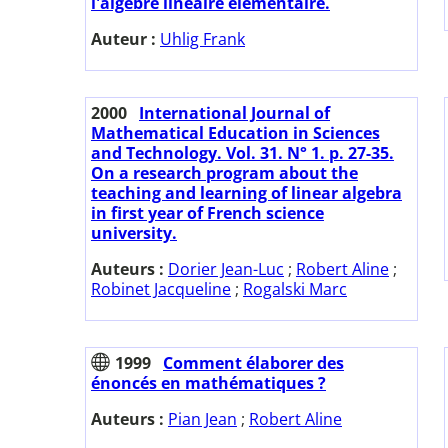
l'algèbre linéaire élémentaire.
Auteur :
Uhlig Frank
2000
International Journal of
Mathematical Education in Sciences
and Technology. Vol. 31. N° 1. p. 27-35.
On a research program about the
teaching and learning of linear algebra
in first year of French science
university.
Auteurs :
Dorier Jean-Luc
;
Robert Aline
;
Robinet Jacqueline
;
Rogalski Marc
1999
Comment élaborer des
énoncés en mathématiques ?
Auteurs :
Pian Jean
;
Robert Aline