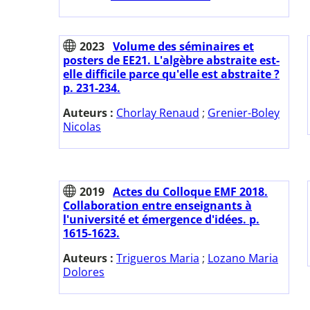
2023
Volume des séminaires et
posters de EE21. L'algèbre abstraite est-
elle difficile parce qu'elle est abstraite ?
p. 231-234.
Auteurs :
Chorlay Renaud
;
Grenier-Boley
Nicolas
2019
Actes du Colloque EMF 2018.
Collaboration entre enseignants à
l'université et émergence d'idées. p.
1615-1623.
Auteurs :
Trigueros Maria
;
Lozano Maria
Dolores