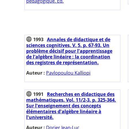
pédagogique. Ed.
1993
Annales de didactique et de
sciences cognitives. V. 5. p. 67-93. Un
problème décisif pour l'apprentissage
de l'algèbre linéaire : la coordination
des registres de représentation.
Auteur :
Pavlopoulou Kalliopi
1991
Recherches en didactique des
mathématiques. Vol. 11/2-3. p. 325-364.
Sur l'enseignement des concepts
élémentaires d'algèbre linéaire à
l'université.
Auteur :
Dorier Jean-Luc