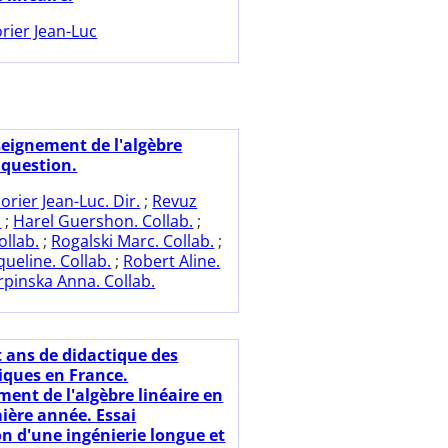
rier Jean-Luc
seignement de l'algèbre
 question.
orier Jean-Luc. Dir.
;
Revuz
.
;
Harel Guershon. Collab.
;
Collab.
;
Rogalski Marc. Collab.
;
queline. Collab.
;
Robert Aline.
rpinska Anna. Collab.
t ans de didactique des
ques en France.
ment de l'algèbre linéaire en
ère année. Essai
on d'une ingénierie longue et