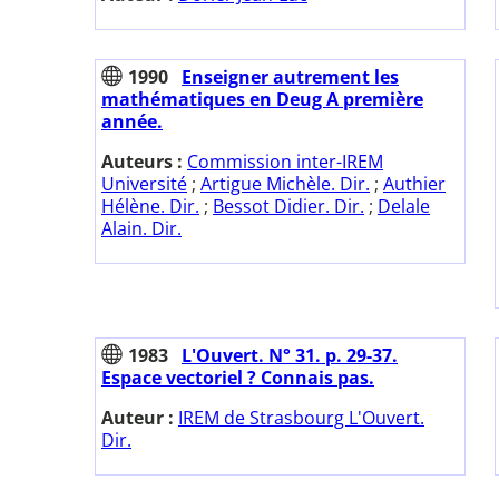
1990
Enseigner autrement les
mathématiques en Deug A première
année.
Auteurs :
Commission inter-IREM
Université
;
Artigue Michèle. Dir.
;
Authier
Hélène. Dir.
;
Bessot Didier. Dir.
;
Delale
Alain. Dir.
1983
L'Ouvert. N° 31. p. 29-37.
Espace vectoriel ? Connais pas.
Auteur :
IREM de Strasbourg L'Ouvert.
Dir.