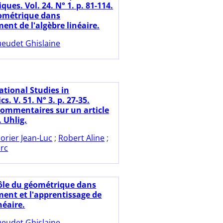
es. Vol. 24. N° 1. p. 81-114.
ométrique dans
ent de l'algèbre linéaire.
eudet Ghislaine
ational Studies in
. V. 51. N° 3. p. 27-35.
ommentaires sur un article
 Uhlig.
orier Jean-Luc
;
Robert Aline
;
arc
ôle du géométrique dans
ment et l'apprentissage de
néaire.
eudet Ghislaine