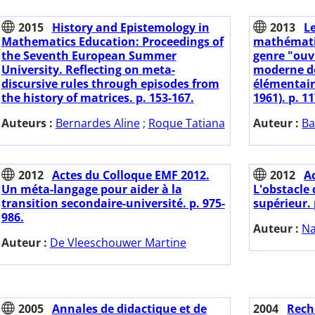
2015
History and Epistemology in
2013
L
Mathematics Education: Proceedings of
mathématiq
the Seventh European Summer
genre "ouvr
University. Reflecting on meta-
moderne d
discursive rules through episodes from
élémentair
the history of matrices. p. 153-167.
1961). p. 1
Auteurs :
Bernardes Aline
;
Roque Tatiana
Auteur :
Ba
2012
Actes du Colloque EMF 2012.
2012
A
Un méta-langage pour aider à la
L'obstacle
transition secondaire-université. p. 975-
supérieur. 
986.
Auteur :
Na
Auteur :
De Vleeschouwer Martine
2005
Annales de didactique et de
2004
Rech