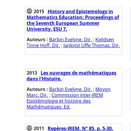
2015
History and Epistemology in
Mathematics Education: Proceedings of
the Seventh European Summer
University. ESU 7.
Auteurs :
Barbin Evelyne. Dir.
;
Kjeldsen
Tinne Hoff. Dir.
;
Jankvist Uffe Thomas. Dir.
2013
Les ouvrages de mathématiques
dans l'Histoire.
Auteurs :
Barbin Evelyne. Dir.
;
Moyon
Marc. Dir.
;
Commission inter-IREM
Epistémologie et histoire des
Mathématiques. Ed.
2011
Repères-IREM. N° 85. p. 5-30.