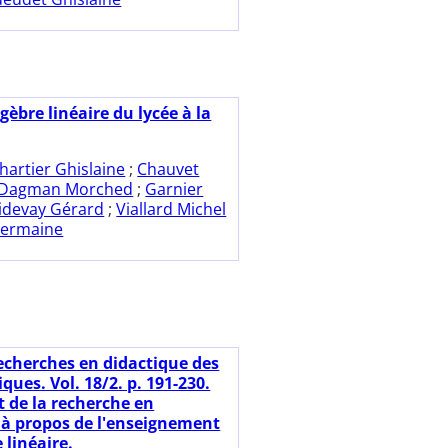
gèbre linéaire du lycée à la
hartier Ghislaine
;
Chauvet
Dagman Morched
;
Garnier
idevay Gérard
;
Viallard Michel
Germaine
echerches en didactique des
ues. Vol. 18/2. p. 191-230.
rt de la recherche en
 à propos de l'enseignement
e linéaire.