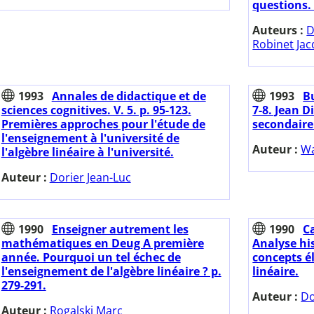
questions. 
Auteurs :
D
Robinet Jac
1993
Annales de didactique et de
1993
Bu
sciences cognitives. V. 5. p. 95-123.
7-8. Jean 
Premières approches pour l'étude de
secondaire
l'enseignement à l'université de
Auteur :
Wa
l'algèbre linéaire à l'université.
Auteur :
Dorier Jean-Luc
1990
Enseigner autrement les
1990
C
mathématiques en Deug A première
Analyse hi
année. Pourquoi un tel échec de
concepts é
l'enseignement de l'algèbre linéaire ? p.
linéaire.
279-291.
Auteur :
Do
Auteur :
Rogalski Marc