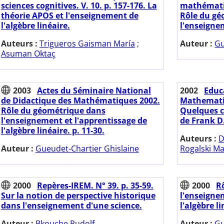
sciences cognitives. V. 10. p. 157-176. La
mathématiqu
théorie APOS et l'enseignement de
Rôle du gé
l'algèbre linéaire.
l'enseignem
Auteurs :
Trigueros Gaisman María
;
Auteur :
Gu
Asuman Oktaç
2003
Actes du Séminaire National
2002
Educ
de Didactique des Mathématiques 2002.
Mathematics
Rôle du géométrique dans
Quelques c
l'enseignement et l'apprentissage de
de Frank D.
l'algèbre linéaire. p. 11-30.
Auteurs :
D
Auteur :
Gueudet-Chartier Ghislaine
Rogalski M
2000
Repères-IREM. N° 39. p. 35-59.
2000
R
Sur la notion de perspective historique
l'enseigne
dans l'enseignement d'une science.
l'algèbre li
Auteur :
Bkouche Rudolf
Auteur :
Gu