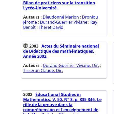
Bilan de praticiens sur la transition
Lycée-Université.
Auteurs :
Dieudonné Marion
;
Droniou
Jérome
;
Durand-Guerrier Viviane
;
Ray
Benoît
;
Théret David
2003
Actes du Séminaire national
de Didactique des mathématiques.
Année 2002.
Auteurs :
Durand-Guerrier Viviane. Dir.
;
Tisseron Claude. Dir.
2002
Educational Studies in
Mathematics. V. 50. N° 3. p. 335-346. Le
rôle de la preuve dans la
compréhension et l'enseignement de