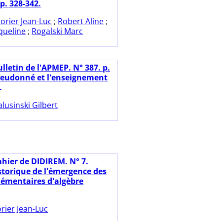
p. 328-342.
orier Jean-Luc
;
Robert Aline
;
queline
;
Rogalski Marc
lletin de l'APMEP. N° 387. p.
Dieudonné et l'enseignement
.
lusinski Gilbert
ahier de DIDIREM. N° 7.
storique de l'émergence des
lémentaires d'algèbre
rier Jean-Luc