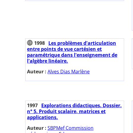
1998
Les problèmes d'articulation
entre points de vue cartésien et
paramétrique dans l'enseignement de
l'algèbre linéaire.
Auteur :
Alves Dias Marlène
1997
Explorations didactiques. Dossier.
n° 5. Produit scalaire, matrices et
applications.
Auteur :
SBPMef Commission