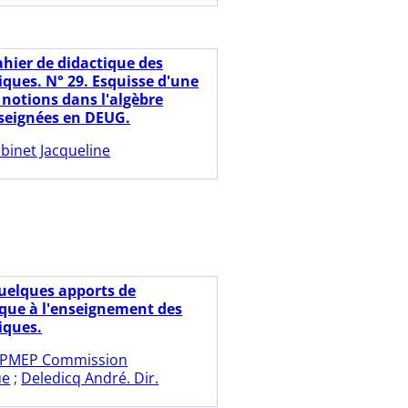
ahier de didactique des
ues. N° 29. Esquisse d'une
 notions dans l'algèbre
nseignées en DEUG.
binet Jacqueline
uelques apports de
ique à l'enseignement des
ques.
PMEP Commission
ue
;
Deledicq André. Dir.