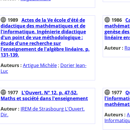
1989
Actes de la Ve école d'été de
1986
C
didactique des mathématiques et de
mathématiq
l'informatique. Ingénierie didactique
genèse des
d'un point de vue méthodologique :
linéaire e
étude d'une recherche sur
Auteur :
Ro
l'enseignement de l'algèbre linéaire. p.
131-139.
Auteurs :
Artigue Michèle
;
Dorier Jean-
Luc
1977
L'Ouvert. N° 12. p. 47-52.
1977
Q
Maths et société dans l'enseignement
l'informat
mathémati
Auteur :
IREM de Strasbourg L'Ouvert.
Dir.
Auteurs :
A
Informatiq