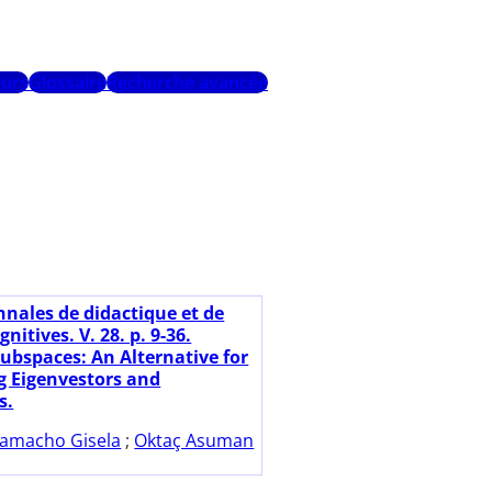
urs
Glossaire
Recherche avancée
nnales de didactique et de
nitives. V. 28. p. 9-36.
Subspaces: An Alternative for
g Eigenvestors and
s.
amacho Gisela
;
Oktaç Asuman