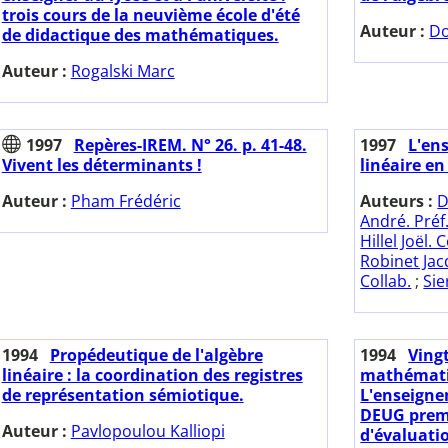
trois cours de la neuvième école d'été
Auteur :
Do
de didactique des mathématiques.
Auteur :
Rogalski Marc
1997
Repères-IREM. N° 26. p. 41-48.
1997
L'en
Vivent les déterminants !
linéaire en
Auteur :
Pham Frédéric
Auteurs :
D
André. Préf
Hillel Joël. 
Robinet Jac
Collab.
;
Sie
1994
Propédeutique de l'algèbre
1994
Ving
linéaire : la coordination des registres
mathémati
de représentation sémiotique.
L'enseigne
DEUG premi
Auteur :
Pavlopoulou Kalliopi
d'évaluati