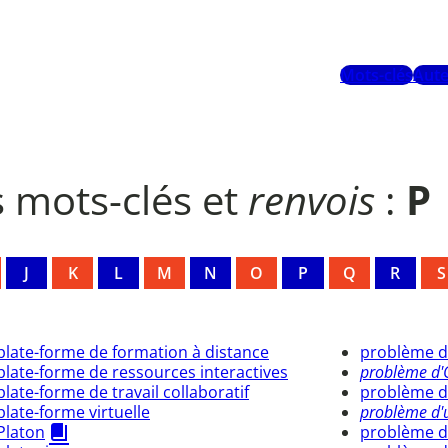
Mots-clés
Aute
s mots-clés et
renvois
:
P
J
K
L
M
N
O
P
Q
R
S
plate-forme de formation à distance
problème d
plate-forme de ressources interactives
problème d
plate-forme de travail collaboratif
problème d'
plate-forme virtuelle
problème d'
Platon
problème d