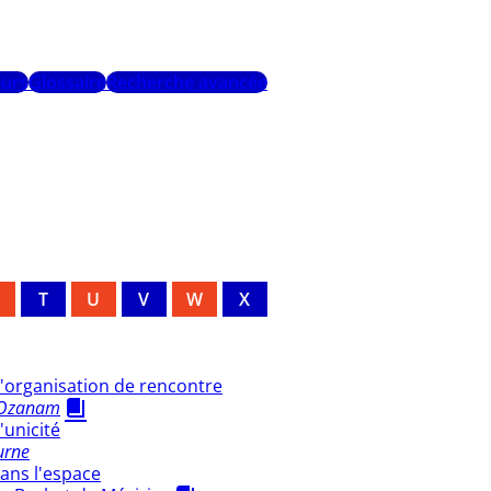
urs
Glossaire
Recherche avancée
T
U
V
W
X
'organisation de rencontre
'Ozanam
unicité
urne
ans l'espace