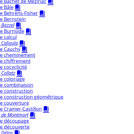
e Bachet de Méziriac
e Bâle
e Behrens-Fisher
e Bernstein
 Bezzel
e Burnside
 calcul
 Caligula
e Cauchy
de cheminement
e chiffrement
 cocyclicité
Collatz
e coloriage
e combinaison
e construction
e construction géométrique
e couverture
e Cramer-Castillon
 de Montmort
de découpage
e découverte
 Délos