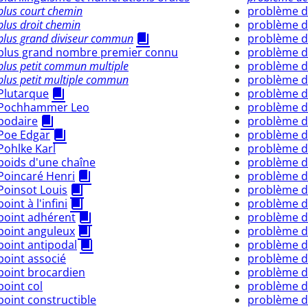
plus court chemin
problème 
plus droit chemin
problème d
plus grand diviseur commun
problème d
plus grand nombre premier connu
problème d
plus petit commun multiple
problème de
plus petit multiple commun
problème de
Plutarque
problème de 
Pochhammer Leo
problème d
podaire
problème d
Poe Edgar
problème d
Pohlke Karl
problème d
poids d'une chaîne
problème d
Poincaré Henri
problème de
Poinsot Louis
problème d
point à l'infini
problème d
point adhérent
problème de
point anguleux
problème d
point antipodal
problème d
point associé
problème d
point brocardien
problème d
point col
problème d
point constructible
problème d