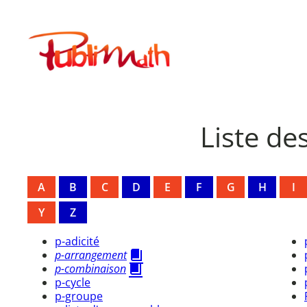
Aller
au
Publimath
contenu
Liste de
A
B
C
D
E
F
G
H
I
Y
Z
p-adicité
p-arrangement
p-combinaison
p-cycle
p-groupe