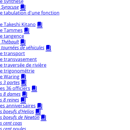
e synthèse
 Syracuse
 tabulation d'une fonction
e Takeshi Kitano
de Tammes
e tangence
 Thébault
tournées de véhicules
e transport
e transvasement
 traversée de rivière
e trigonométrie
e Waring
s 3 portes
s 36 officiers
s 8 dames
 8 reines
es anniversaires
 boeufs d'Helios
s boeufs de Newton
s cent coqs
s cent poules