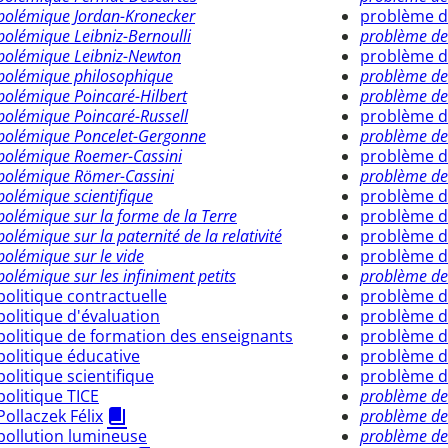
polémique Jordan-Kronecker
problème de
polémique Leibniz-Bernoulli
problème des
polémique Leibniz-Newton
problème d
polémique philosophique
problème des
polémique Poincaré-Hilbert
problème de
polémique Poincaré-Russell
problème d
polémique Poncelet-Gergonne
problème de
polémique Roemer-Cassini
problème de
polémique Römer-Cassini
problème de
polémique scientifique
problème d
polémique sur la forme de la Terre
problème d
polémique sur la paternité de la relativité
problème d
polémique sur le vide
problème d
polémique sur les infiniment petits
problème des
politique contractuelle
problème d
politique d'évaluation
problème de
politique de formation des enseignants
problème d
politique éducative
problème de
politique scientifique
problème d
politique TICE
problème des
Pollaczek Félix
problème des 
pollution lumineuse
problème de