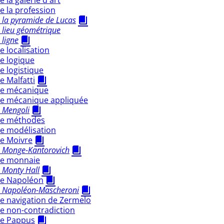
 la galerie d'art
 la profession
 la pyramide de Lucas
 lieu géométrique
 ligne
 localisation
e logique
 logistique
 Malfatti
de mécanique
e mécanique appliquée
 Mengoli
de méthodes
e modélisation
e Moivre
 Monge-Kantorovich
de monnaie
 Monty Hall
e Napoléon
 Napoléon-Mascheroni
e navigation de Zermelo
e non-contradiction
e Pappus