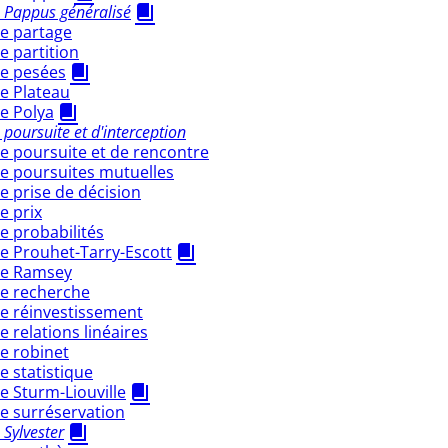
 Pappus généralisé
e partage
 partition
e pesées
e Plateau
e Polya
poursuite et d'interception
e poursuite et de rencontre
e poursuites mutuelles
 prise de décision
e prix
 probabilités
e Prouhet-Tarry-Escott
de Ramsey
e recherche
e réinvestissement
 relations linéaires
e robinet
 statistique
 Sturm-Liouville
e surréservation
Sylvester