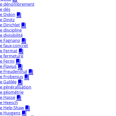
de dénombrement
e dés
e Didon
e Dinitz
 Dirichlet
 discipline
divisibilité
e Fagnano
e faux-concret
e Fermat
e fermeture
e Fermi
 Flavius
e Freudenthal
e Frobenius
 Galilée
e généralisation
e géométrie
e Hasse
e Heesch
e Hele-Shaw
e Huygens