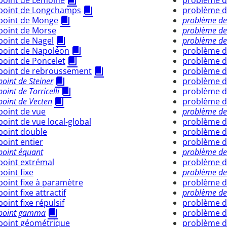
point de Lemoine
problème de
point de Longchamps
problème de
point de Monge
problème de
point de Morse
problème de
point de Nagel
problème de
point de Napoléon
problème de
point de Poncelet
problème d
point de rebroussement
problème de
point de Steiner
problème de
point de Torricelli
problème 
point de Vecten
problème d
point de vue
problème de
point de vue local-global
problème 
point double
problème d
point entier
problème d
point équant
problème de
point extrémal
problème 
point fixe
problème de
point fixe à paramètre
problème d
point fixe attractif
problème de
point fixe répulsif
problème d
point gamma
problème d
point géométrique
problème d