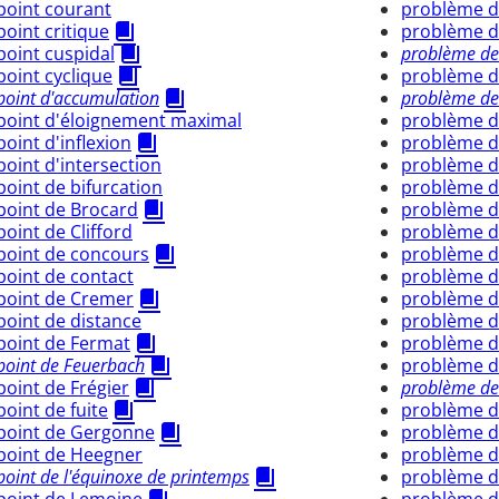
point courant
problème de
point critique
problème d
point cuspidal
problème de
point cyclique
problème de
point d'accumulation
problème de
point d'éloignement maximal
problème d
point d'inflexion
problème d
point d'intersection
problème de
point de bifurcation
problème d
point de Brocard
problème de
point de Clifford
problème de
point de concours
problème d
point de contact
problème de
point de Cremer
problème de
point de distance
problème d
point de Fermat
problème de
point de Feuerbach
problème d
point de Frégier
problème de
point de fuite
problème d
point de Gergonne
problème de
point de Heegner
problème d
point de l'équinoxe de printemps
problème de