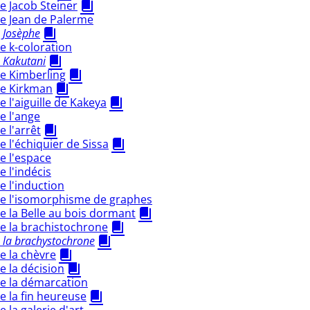
 Jacob Steiner
e Jean de Palerme
 Josèphe
 k-coloration
 Kakutani
e Kimberling
e Kirkman
 l'aiguille de Kakeya
e l'ange
 l'arrêt
 l'échiquier de Sissa
e l'espace
 l'indécis
 l'induction
e l'isomorphisme de graphes
 la Belle au bois dormant
e la brachistochrone
 la brachystochrone
e la chèvre
 la décision
e la démarcation
 la fin heureuse