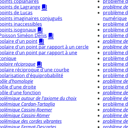
points coplanaires
problème d
points de Lagrange
problème de
points de Lucas
problème de
points imaginaires conjugués
numérique
points inaccessibles
problème d
points isogonaux
problème 
Poisson Siméon Denis
problème d
polaire d'un point
problème de
polaire d'un point par rapport à un cercle
problème de 
polaire d'un point par rapport à une
problème d
conique
problème d
polaire réciproque
problème de
polaire réciproque d'une courbe
problème d
polarisation d'équiprobabilité
problème d
pôle d'homologie
problème de
pôle d'une droite
problème de
pôle d'une fonction
problème de
polémique autour de l'axiome du choix
problème des
polémique Cardan-Tartaglia
problème d
polémique Cassini-Roemer
problème des
polémique Cassini-Römer
problème de
polémique des cordes vibrantes
problème de
polémique Fermat-Descartes
problème de