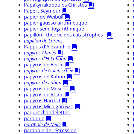
Papakyriakopoulos Christos
Papert Seymour
papier de Weibull
papier gausso-arithmétique
papier semi-logarithmique
papillon - théorie des catastrophes -
papillon de Lorenz
Pappus d'Alexandrie
papyrus Ahmès
papyrus d'El-Lahoun
papyrus de Berlin
papyrus de Golenischev
papyrus de Kahun
papyrus de Lahun
papyrus de Moscou
papyrus de Rhind
papyrus Harris I
papyrus Michigan 621
paquet d'ondelettes
parabole
parabole de Neile
parabole de régression