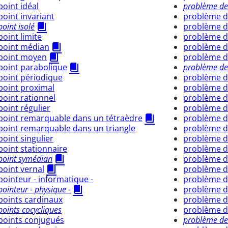
point idéal
problème de
point invariant
problème d
point isolé
problème de
point limite
problème d
point médian
problème d
point moyen
problème d
point parabolique
problème de 
point périodique
problème d
point proximal
problème d
point rationnel
problème de
point régulier
problème d
point remarquable dans un tétraèdre
problème de
point remarquable dans un triangle
problème d
point singulier
problème 
point stationnaire
problème d
point symédian
problème d
point vernal
problème de
pointeur - informatique -
problème d
pointeur - physique -
problème de
points cardinaux
problème de
points cocycliques
problème d
points conjugués
problème de 