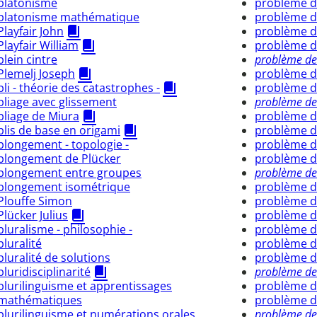
platonisme
problème d
platonisme mathématique
problème d
Playfair John
problème d
Playfair William
problème d
plein cintre
problème de
Plemelj Joseph
problème d
pli - théorie des catastrophes -
problème de
pliage avec glissement
problème de
pliage de Miura
problème d
plis de base en origami
problème 
plongement - topologie -
problème d
plongement de Plücker
problème de
plongement entre groupes
problème de 
plongement isométrique
problème d
Plouffe Simon
problème d
Plücker Julius
problème d
pluralisme - philosophie -
problème d
pluralité
problème d
pluralité de solutions
problème d
pluridisciplinarité
problème de
plurilinguisme et apprentissages
problème 
mathématiques
problème d
plurilinguisme et numérations orales
problème de