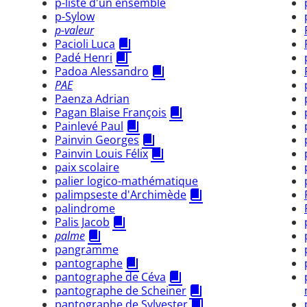
p-liste d'un ensemble
p-Sylow
p-valeur
Pacioli Luca
Padé Henri
Padoa Alessandro
PAE
Paenza Adrian
Pagan Blaise François
Painlevé Paul
Painvin Georges
Painvin Louis Félix
paix scolaire
palier logico-mathématique
palimpseste d'Archimède
palindrome
Palis Jacob
palme
pangramme
pantographe
pantographe de Céva
pantographe de Scheiner
pantographe de Sylvester