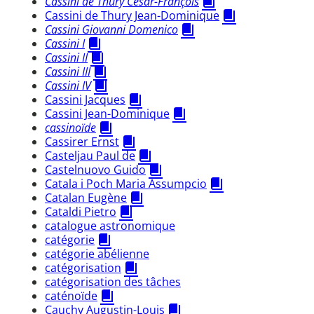
Cassini de Thury César-François
Cassini de Thury Jean-Dominique
Cassini Giovanni Domenico
Cassini I
Cassini II
Cassini III
Cassini IV
Cassini Jacques
Cassini Jean-Dominique
cassinoïde
Cassirer Ernst
Casteljau Paul de
Castelnuovo Guido
Catala i Poch Maria Assumpcio
Catalan Eugène
Cataldi Pietro
catalogue astronomique
catégorie
catégorie abélienne
catégorisation
catégorisation des tâches
caténoïde
Cauchy Augustin-Louis