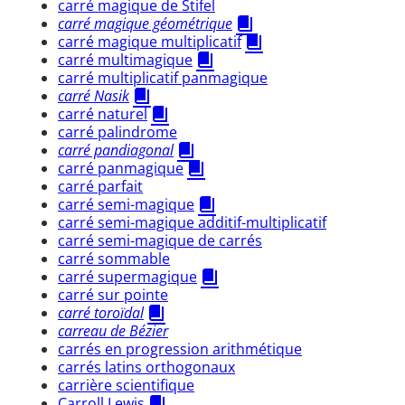
carré magique de Stifel
carré magique géométrique
carré magique multiplicatif
carré multimagique
carré multiplicatif panmagique
carré Nasik
carré naturel
carré palindrome
carré pandiagonal
carré panmagique
carré parfait
carré semi-magique
carré semi-magique additif-multiplicatif
carré semi-magique de carrés
carré sommable
carré supermagique
carré sur pointe
carré toroïdal
carreau de Bézier
carrés en progression arithmétique
carrés latins orthogonaux
carrière scientifique
Carroll Lewis