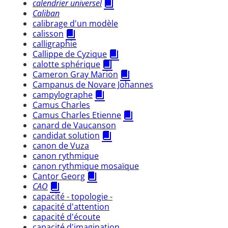
calendrier universel
Caliban
calibrage d'un modèle
calisson
calligraphie
Callippe de Cyzique
calotte sphérique
Cameron Gray Marion
Campanus de Novare Johannes
campylographe
Camus Charles
Camus Charles Etienne
canard de Vaucanson
candidat solution
canon de Vuza
canon rythmique
canon rythmique mosaïque
Cantor Georg
CAO
capacité - topologie -
capacité d'attention
capacité d'écoute
capacité d'imagination