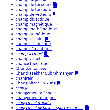
champ de tenseurs
champ de torseurs
champ de vecteurs
champ didactique
champ magnétique
champ mathématique
champ numérique
champ scalaire
champ scientifique
champ sémantique
champ vectoriel
champ visuel
chance théorique
Chandon Edmée
Chandrasekhar Subrahmanyan
chanfrein
Chang Alice Sun-Yung
change
changement d'échelle
changement d'origine
changement d'unités
changement de base - espace vectoriel -