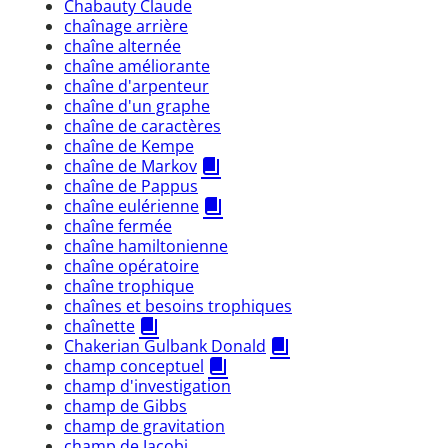
Chabauty Claude
chaînage arrière
chaîne alternée
chaîne améliorante
chaîne d'arpenteur
chaîne d'un graphe
chaîne de caractères
chaîne de Kempe
chaîne de Markov
chaîne de Pappus
chaîne eulérienne
chaîne fermée
chaîne hamiltonienne
chaîne opératoire
chaîne trophique
chaînes et besoins trophiques
chaînette
Chakerian Gulbank Donald
champ conceptuel
champ d'investigation
champ de Gibbs
champ de gravitation
champ de Jacobi