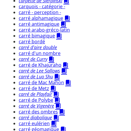
carpette de Sierpinski
carquois - catégorie -
carré - perception -
carré alphamagique
carré antimagique
carré arabo-gréco-latin
carré bimagique
carré bordé
carré d'aire double
carré d'un nombre
carré de Curry
carré de Khajuraho
carré de Lee Sallows
carré de Luo Shu
carré de Mac Mahon
carré de Metz
carré de Playfair
carré de Polybe
carré de Vigenère
carré des ombres
carré diabolique
carré eulérien
carré géomagique