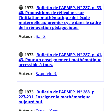
1973
Bulletin de l'APMEP. N° 287. p. 33-
40. Propositions de réflexions sur
l'initiation mathématique de l'école
maternelle au premier cycle dans le cadre
de la rénovation pédagogique.
Auteur :
Bal G.
1973
Bulletin de l'APMEP. N° 287. p. 41-
43. Pour un enseignement mathématique
accessible à tous.
Auteur :
Szajnfeld R.
1973
Bulletin de l'APMEP. N° 288. p.
227-231. Enseigner la mathématique
aujourd'hui.
Auteur :
Crozes Yves