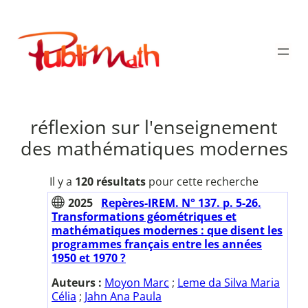
Aller
au
Publimath
contenu
réflexion sur l'enseignement
des mathématiques modernes
Il y a
120 résultats
pour cette recherche
2025
Repères-IREM. N° 137. p. 5-26.
Transformations géométriques et
mathématiques modernes : que disent les
programmes français entre les années
1950 et 1970 ?
Auteurs :
Moyon Marc
;
Leme da Silva Maria
Célia
;
Jahn Ana Paula