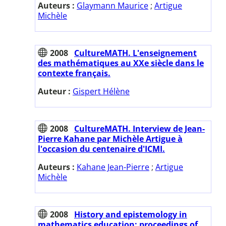
Auteurs :
Glaymann Maurice
;
Artigue
Michèle
2008
CultureMATH. L'enseignement
des mathématiques au XXe siècle dans le
contexte français.
Auteur :
Gispert Hélène
2008
CultureMATH. Interview de Jean-
Pierre Kahane par Michèle Artigue à
l'occasion du centenaire d'ICMI.
Auteurs :
Kahane Jean-Pierre
;
Artigue
Michèle
2008
History and epistemology in
mathematics education: proceedings of