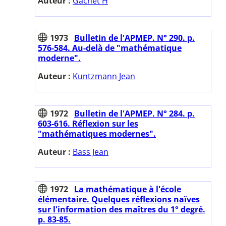
Auteur :
Gachet H
1973
Bulletin de l'APMEP. N° 290. p.
576-584. Au-delà de "mathématique
moderne".
Auteur :
Kuntzmann Jean
1972
Bulletin de l'APMEP. N° 284. p.
603-616. Réflexion sur les
"mathématiques modernes".
Auteur :
Bass Jean
1972
La mathématique à l'école
élémentaire. Quelques réflexions naïves
sur l'information des maîtres du 1° degré.
p. 83-85.