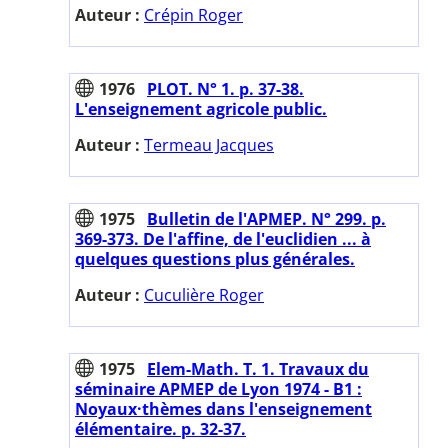
Auteur :
Crépin Roger
1976
PLOT. N° 1. p. 37-38.
L'enseignement agricole public.
Auteur :
Termeau Jacques
1975
Bulletin de l'APMEP. N° 299. p.
369-373. De l'affine, de l'euclidien ... à
quelques questions plus générales.
Auteur :
Cuculière Roger
1975
Elem-Math. T. 1. Travaux du
séminaire APMEP de Lyon 1974 - B1 :
Noyaux·thèmes dans l'enseignement
élémentaire. p. 32-37.