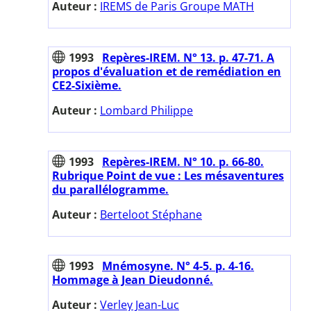
Auteur :
IREMS de Paris Groupe MATH
1993
Repères-IREM. N° 13. p. 47-71. A
propos d'évaluation et de remédiation en
CE2-Sixième.
Auteur :
Lombard Philippe
1993
Repères-IREM. N° 10. p. 66-80.
Rubrique Point de vue : Les mésaventures
du parallélogramme.
Auteur :
Berteloot Stéphane
1993
Mnémosyne. N° 4-5. p. 4-16.
Hommage à Jean Dieudonné.
Auteur :
Verley Jean-Luc