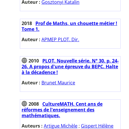
Auteur :
Gosztonyi Katalin
2018
Prof de Maths, un chouette métier !
Tome 1.
Auteur :
APMEP PLOT. Dir.
2010
PLOT. Nouvelle série. N° 30. p. 24-
26. A propos d'une épreuve du BEPC. Halte
à la décadence !
Auteur :
Brunet Maurice
2008
CultureMATH. Cent ans de
réformes de l'enseignement des
mathématiques.
Auteurs :
Artigue Michèle
;
Gispert Hélène