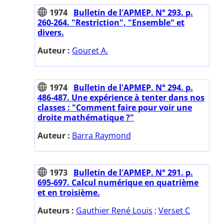
1974
Bulletin de l'APMEP. N° 293. p.
260-264. "Restriction", "Ensemble" et
divers.
Auteur :
Gouret A.
1974
Bulletin de l'APMEP. N° 294. p.
486-487. Une expérience à tenter dans nos
classes : "Comment faire pour voir une
droite mathématique ?"
Auteur :
Barra Raymond
1973
Bulletin de l'APMEP. N° 291. p.
695-697. Calcul numérique en quatrième
et en troisième.
Auteurs :
Gauthier René Louis
;
Verset C