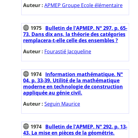
Auteur :
APMEP Groupe Ecole élémentaire
1975
Bulletin de l'APMEP. N° 297. p. 65-
73. Dans dix ans, la théorie des catégories
remplacera-t-elle celle des ensembles ?
Auteur :
Fourastié Jacqueline
1974
Information mathématique. N°
04. p. 33-39. Utilité de la mathématique
moderne en technologie de construction
appliquée au génie civil.
Auteur :
Seguin Maurice
1974
Bulletin de l'APMEP. N° 292. p. 13-
43. La mise en pièces de la géométrie.