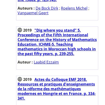
Auteurs :
De Bock Dirk
;
Roelens Michel
;
Vanpaemel Geert
2019
"Dig where you stand" 5.
Proceedings of the Fifth International
Conference on the History of Mathematics
Education. ICHME-5. Teaching
mathematics in Moroccan high schools in
the past fifty years. p. 239-255.
Auteur :
Laabid Ezzaïm
2019
Actes du Colloque EMF 2018.
Ressources et pratiques d'enseignements
de la réforme des mathématiques
modernes en Hongrie et en France. p. 334-
341.