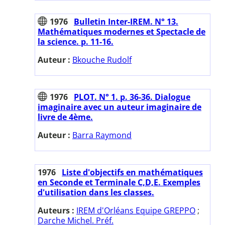
1976
Bulletin Inter-IREM. N° 13.
Mathématiques modernes et Spectacle de
la science. p. 11-16.
Auteur :
Bkouche Rudolf
1976
PLOT. N° 1. p. 36-36. Dialogue
imaginaire avec un auteur imaginaire de
livre de 4ème.
Auteur :
Barra Raymond
1976
Liste d'objectifs en mathématiques
en Seconde et Terminale C,D,E. Exemples
d'utilisation dans les classes.
Auteurs :
IREM d'Orléans Equipe GREPPO
;
Darche Michel. Préf.