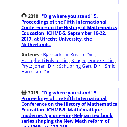
2019
"Dig where you stand" 5.
Proceedings of the Fifth International
Conference on the History of Mathematics
Education. ICHME-5. September 19-22,
2017, at Utrecht University, the
Netherlands.
Auteurs :
Bjarnadottir Kristin. Dir.
;
Furinghetti Fulvia. Dir.
;
Krüger Jenneke. Dir.
;
Prytz Johan. Dir.
;
Schubring Gert. Dir.
;
Smid
Harm Jan. Dir.
2019
"Dig where you stand" 5.
Proceedings of the Fifth International
Conference on the History of Mathematics
Education. ICHME-5. Mathématique
moderne: A pioneering Belgian textbook
series shaping the New Math reform of
the 1960s. p. 129-145.