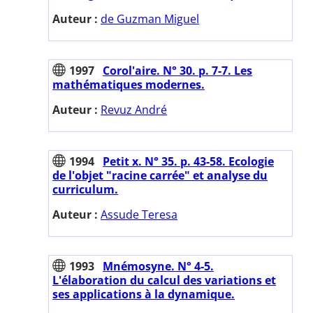
Auteur :
de Guzman Miguel
1997
Corol'aire. N° 30. p. 7-7. Les
mathématiques modernes.
Auteur :
Revuz André
1994
Petit x. N° 35. p. 43-58. Ecologie
de l'objet "racine carrée" et analyse du
curriculum.
Auteur :
Assude Teresa
1993
Mnémosyne. N° 4-5.
L'élaboration du calcul des variations et
ses applications à la dynamique.