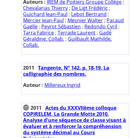
Auteurs :
IREM de Poitiers Groupe Collège
;
Chevalarias Thierry
;
De Ligt Frédéric
;
Guichard Jean-Paul
;
Lebot Bertrand
;
Mercier Jean-Paul
;
Mesnier Walter
;
Pacaud
Gaëlle
;
Peyrot Sébastien
;
Redondo Cyril
;
Tarra Fabrice
;
Terrade Laurent
;
Gadé
Géraldine. Collab.
;
Guilbault Mathilde.
Collab.
2011
Tangente. N° 142. p. 18-19. La
calligraphie des nombres.
Auteur :
Millereux Ingrid
2011
Actes du XXXVIIème colloque
COPIRELEM. La Grande Motte 2010.
Analyse d'une séquence de classe visant à
évaluer et à renforcer la compréhension
du système décimal au Cours