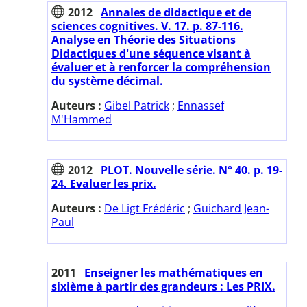
2012
Annales de didactique et de
sciences cognitives. V. 17. p. 87-116.
Analyse en Théorie des Situations
Didactiques d'une séquence visant à
évaluer et à renforcer la compréhension
du système décimal.
Auteurs :
Gibel Patrick
;
Ennassef
M'Hammed
2012
PLOT. Nouvelle série. N° 40. p. 19-
24. Evaluer les prix.
Auteurs :
De Ligt Frédéric
;
Guichard Jean-
Paul
2011
Enseigner les mathématiques en
sixième à partir des grandeurs : Les PRIX.