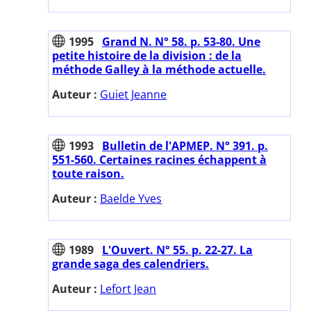
1995
Grand N. N° 58. p. 53-80. Une
petite histoire de la division : de la
méthode Galley à la méthode actuelle.
Auteur :
Guiet Jeanne
1993
Bulletin de l'APMEP. N° 391. p.
551-560. Certaines racines échappent à
toute raison.
Auteur :
Baelde Yves
1989
L'Ouvert. N° 55. p. 22-27. La
grande saga des calendriers.
Auteur :
Lefort Jean