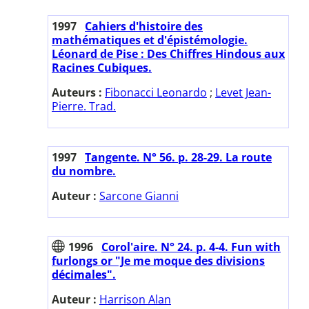
1997
Cahiers d'histoire des
mathématiques et d'épistémologie.
Léonard de Pise : Des Chiffres Hindous aux
Racines Cubiques.
Auteurs :
Fibonacci Leonardo
;
Levet Jean-
Pierre. Trad.
1997
Tangente. N° 56. p. 28-29. La route
du nombre.
Auteur :
Sarcone Gianni
1996
Corol'aire. N° 24. p. 4-4. Fun with
furlongs or "Je me moque des divisions
décimales".
Auteur :
Harrison Alan