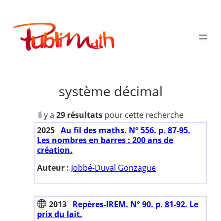
Aller
au
Publimath
contenu
système décimal
Il y a
29 résultats
pour cette recherche
2025
Au fil des maths. N° 556. p. 87-95.
Les nombres en barres : 200 ans de
création.
Auteur :
Jobbé-Duval Gonzague
2013
Repères-IREM. N° 90. p. 81-92. Le
prix du lait.