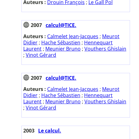
Auteurs :
Drouin François
;
Le Gall Pol
2007
calcul@TICE.
Auteurs :
Calmelet Jean-Jacques
;
Meurot
Didier
;
Hache Sébastien
;
Hennequart
Laurent
;
Meunier Bruno
;
Vouthers Ghislain
;
Vinot Gérard
2007
calcul@TICE.
Auteurs :
Calmelet Jean-Jacques
;
Meurot
Didier
;
Hache Sébastien
;
Hennequart
Laurent
;
Meunier Bruno
;
Vouthers Ghislain
;
Vinot Gérard
2003
Le calcul.