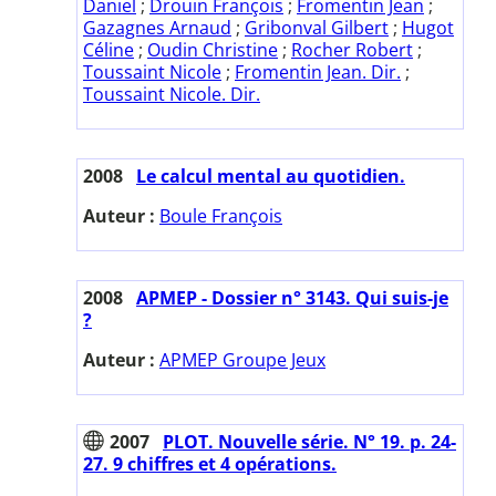
Daniel
;
Drouin François
;
Fromentin Jean
;
Gazagnes Arnaud
;
Gribonval Gilbert
;
Hugot
Céline
;
Oudin Christine
;
Rocher Robert
;
Toussaint Nicole
;
Fromentin Jean. Dir.
;
Toussaint Nicole. Dir.
2008
Le calcul mental au quotidien.
Auteur :
Boule François
2008
APMEP - Dossier n° 3143. Qui suis-je
?
Auteur :
APMEP Groupe Jeux
2007
PLOT. Nouvelle série. N° 19. p. 24-
27. 9 chiffres et 4 opérations.