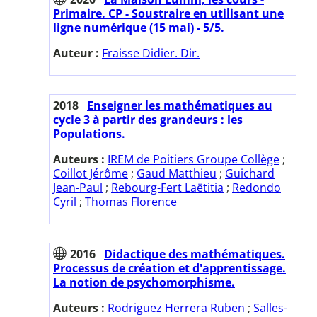
Primaire. CP - Soustraire en utilisant une
ligne numérique (15 mai) - 5/5.
Auteur :
Fraisse Didier. Dir.
2018
Enseigner les mathématiques au
cycle 3 à partir des grandeurs : les
Populations.
Auteurs :
IREM de Poitiers Groupe Collège
;
Coillot Jérôme
;
Gaud Matthieu
;
Guichard
Jean-Paul
;
Rebourg-Fert Laëtitia
;
Redondo
Cyril
;
Thomas Florence
2016
Didactique des mathématiques.
Processus de création et d'apprentissage.
La notion de psychomorphisme.
Auteurs :
Rodriguez Herrera Ruben
;
Salles-