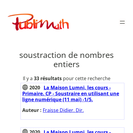
Aller
au
Publimath
contenu
soustraction de nombres
entiers
Il y a
33 résultats
pour cette recherche
2020
La Maison Lumni, les cours -
Primaire. CP - Soustraire en utilisant une
ligne numérique (11 mai) -1/5.
Auteur :
Fraisse Didier. Dir.
2020
La Maison Lumni, les cours -