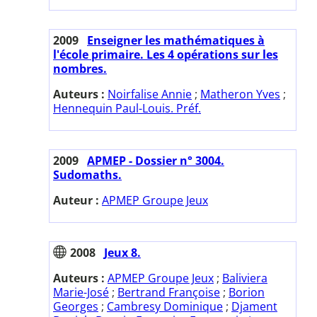
2009
Enseigner les mathématiques à
l'école primaire. Les 4 opérations sur les
nombres.
Auteurs :
Noirfalise Annie
;
Matheron Yves
;
Hennequin Paul-Louis. Préf.
2009
APMEP - Dossier n° 3004.
Sudomaths.
Auteur :
APMEP Groupe Jeux
2008
Jeux 8.
Auteurs :
APMEP Groupe Jeux
;
Baliviera
Marie-José
;
Bertrand Françoise
;
Borion
Georges
;
Cambresy Dominique
;
Djament