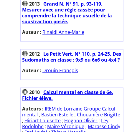
2013
Grand N. N° 91. p. 93-119.
Mesurer avec une règle cassée pour
comprendre la technique usuelle de la
soustraction posée.
Auteur :
Rinaldi Anne-Marie
2012
Le Petit Vert. N° 110. p. 24-25. Des
Sudomaths en classe : 9x9 ou 6x6 ou 4x4 ?
Auteur :
Drouin François
2010
Calcul mental en classe de 6e.
Fichier élève.
Auteurs :
IREM de Lorraine Groupe Calcul
mental
;
Bastien Estelle
;
Chouanière Brigitte
;
Hiriart Louisette
;
Hognon Olivier
;
Ley
Rodolphe
;
Maire Véronique
;
Marasse Cindy