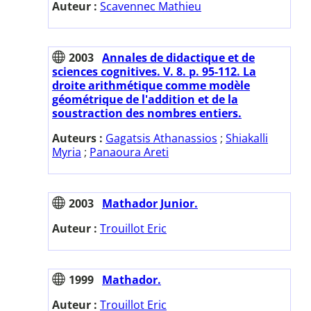
Auteur :
Scavennec Mathieu
2003
Annales de didactique et de
sciences cognitives. V. 8. p. 95-112. La
droite arithmétique comme modèle
géométrique de l'addition et de la
soustraction des nombres entiers.
Auteurs :
Gagatsis Athanassios
;
Shiakalli
Myria
;
Panaoura Areti
2003
Mathador Junior.
Auteur :
Trouillot Eric
1999
Mathador.
Auteur :
Trouillot Eric