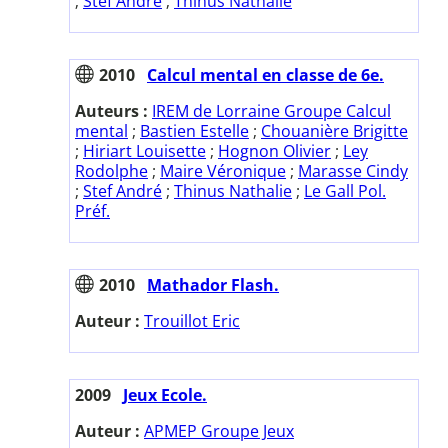
;
Stef André
;
Thinus Nathalie
2010
Calcul mental en classe de 6e.
Auteurs :
IREM de Lorraine Groupe Calcul
mental
;
Bastien Estelle
;
Chouanière Brigitte
;
Hiriart Louisette
;
Hognon Olivier
;
Ley
Rodolphe
;
Maire Véronique
;
Marasse Cindy
;
Stef André
;
Thinus Nathalie
;
Le Gall Pol.
Préf.
2010
Mathador Flash.
Auteur :
Trouillot Eric
2009
Jeux Ecole.
Auteur :
APMEP Groupe Jeux