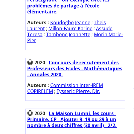
problèmes de partage à l'école
élémentaire.
Auteurs :
Koudogbo Jeanne
;
Theis
Laurent
;
Millon-Faure Karine
;
Assude
Teresa
;
Tambone Jeannette
;
Morin Marie-
Pier
2020
Concours de recrutement des
Professeurs des Ecoles - Mathématiques
- Annales 2020.
Auteurs :
Commission inter-IREM
COPIRELEM
;
Eysseric Pierre. Dir.
2020
La Maison Lumni, les cours -
Primaire. CP - Ajouter 9, 19 ou 29 à un
nombre à deux chiffres (30 avril) - 2/2.