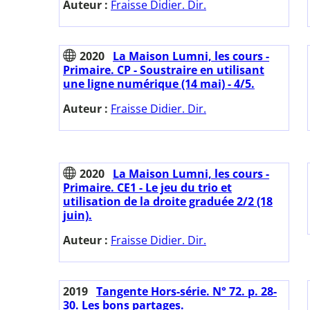
Auteur :
Fraisse Didier. Dir.
2020
La Maison Lumni, les cours -
Primaire. CP - Soustraire en utilisant
une ligne numérique (14 mai) - 4/5.
Auteur :
Fraisse Didier. Dir.
2020
La Maison Lumni, les cours -
Primaire. CE1 - Le jeu du trio et
utilisation de la droite graduée 2/2 (18
juin).
Auteur :
Fraisse Didier. Dir.
2019
Tangente Hors-série. N° 72. p. 28-
30. Les bons partages.