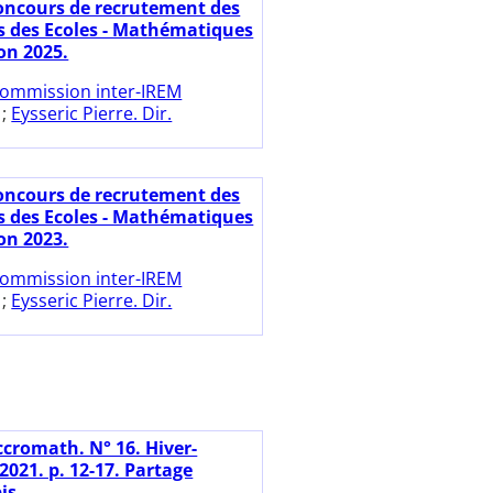
oncours de recrutement des
s des Ecoles - Mathématiques
on 2025.
ommission inter-IREM
;
Eysseric Pierre. Dir.
oncours de recrutement des
s des Ecoles - Mathématiques
on 2023.
ommission inter-IREM
;
Eysseric Pierre. Dir.
ccromath. N° 16. Hiver-
021. p. 12-17. Partage
is.