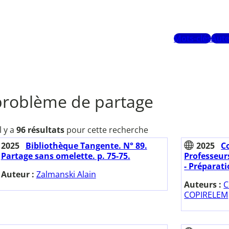
Mots-clés
Aute
problème de partage
Il y a
96 résultats
pour cette recherche
2025
Bibliothèque Tangente. N° 89.
2025
C
Partage sans omelette. p. 75-75.
Professeur
- Préparati
Auteur :
Zalmanski Alain
Auteurs :
C
COPIRELEM