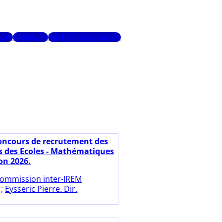
urs
Glossaire
Recherche avancée
oncours de recrutement des
s des Ecoles - Mathématiques
on 2026.
ommission inter-IREM
;
Eysseric Pierre. Dir.