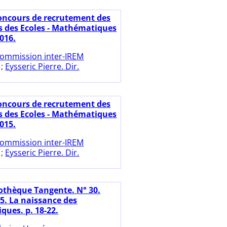
oncours de recrutement des
s des Ecoles - Mathématiques
016.
ommission inter-IREM
;
Eysseric Pierre. Dir.
oncours de recrutement des
s des Ecoles - Mathématiques
015.
ommission inter-IREM
;
Eysseric Pierre. Dir.
iothèque Tangente. N° 30.
15. La naissance des
ues. p. 18-22.