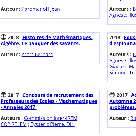
Auteur :
Toromanoff Jean
Auteurs :
B
Agnese. Illu
2018
Histoires de Mathématiques.
2018
Fous
Algèbre. Le banquet des savants.
d'espionnag
Auteur :
Ycart Bernard
Auteurs :
B
Agnese. Illu
Giacosa Mar
Simone. Tr
2017
Concours de recrutement des
2017
A
Professeurs des Ecoles - Mathématiques
Automne 20
- Annales 2017.
problèmes
Auteurs :
Commission inter-IREM
Auteur :
Ro
COPIRELEM
;
Eysseric Pierre. Dir.