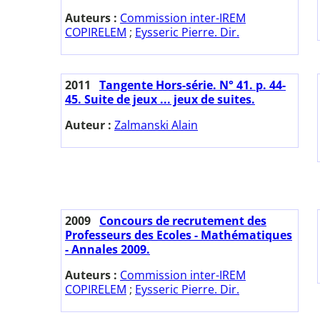
Auteurs :
Commission inter-IREM
COPIRELEM
;
Eysseric Pierre. Dir.
2011
Tangente Hors-série. N° 41. p. 44-
45. Suite de jeux ... jeux de suites.
Auteur :
Zalmanski Alain
2009
Concours de recrutement des
Professeurs des Ecoles - Mathématiques
- Annales 2009.
Auteurs :
Commission inter-IREM
COPIRELEM
;
Eysseric Pierre. Dir.