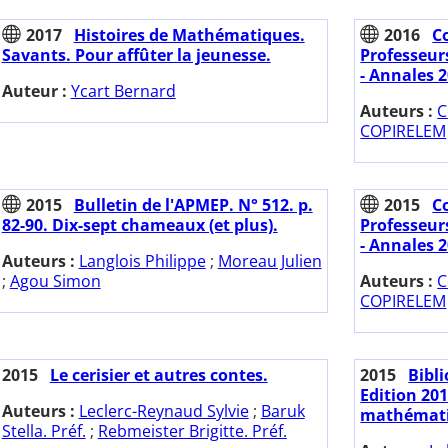
2017
Histoires de Mathématiques.
2016
C
Savants. Pour affûter la jeunesse.
Professeur
- Annales 2
Auteur :
Ycart Bernard
Auteurs :
C
COPIRELEM
2015
Bulletin de l'APMEP. N° 512. p.
2015
C
82-90. Dix-sept chameaux (et plus).
Professeur
- Annales 2
Auteurs :
Langlois Philippe
;
Moreau Julien
;
Agou Simon
Auteurs :
C
COPIRELEM
2015
Le cerisier et autres contes.
2015
Bibl
Edition 20
Auteurs :
Leclerc-Reynaud Sylvie
;
Baruk
mathématiq
Stella. Préf.
;
Rebmeister Brigitte. Préf.