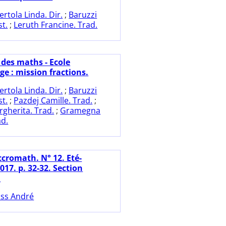
ertola Linda. Dir.
;
Baruzzi
st.
;
Leruth Francine. Trad.
 des maths - Ecole
e : mission fractions.
ertola Linda. Dir.
;
Baruzzi
st.
;
Pazdej Camille. Trad.
;
gherita. Trad.
;
Gramegna
ad.
ccromath. N° 12. Eté-
17. p. 32-32. Section
.
ss André