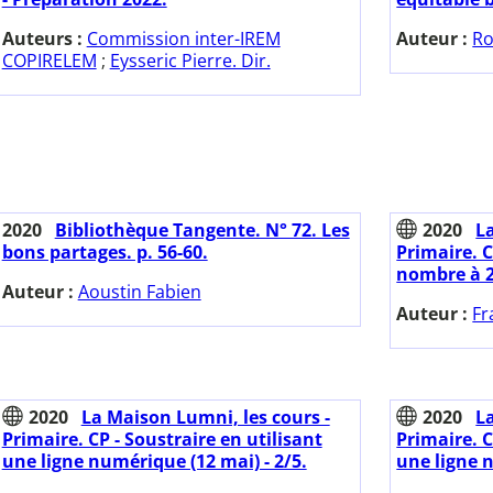
Auteurs :
Commission inter-IREM
Auteur :
Ro
COPIRELEM
;
Eysseric Pierre. Dir.
2020
Bibliothèque Tangente. N° 72. Les
2020
L
bons partages. p. 56-60.
Primaire. C
nombre à 2 c
Auteur :
Aoustin Fabien
Auteur :
Fr
2020
La Maison Lumni, les cours -
2020
L
Primaire. CP - Soustraire en utilisant
Primaire. C
une ligne numérique (12 mai) - 2/5.
une ligne n