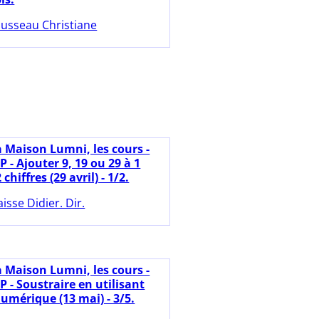
usseau Christiane
a Maison Lumni, les cours -
P - Ajouter 9, 19 ou 29 à 1
hiffres (29 avril) - 1/2.
aisse Didier. Dir.
a Maison Lumni, les cours -
P - Soustraire en utilisant
umérique (13 mai) - 3/5.