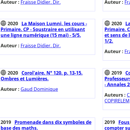
Auteur :
Fraisse Didier. Dir.
Auteur :
Fr
2020
La Maison Lumni, les cours -
2020
L
Primaire. CP - Soustraire en utilisant
Primaire. 
une ligne numérique (15 mai) - 5/5.
et sens de 
1/2.
Auteur :
Fraisse Didier. Dir.
Auteur :
Fr
2020
Corol'aire. N° 120. p. 13-15.
2019
C
Ombres et Lumières.
Professeur
- Annales 2
Auteur :
Gaud Dominique
Auteurs :
C
COPIRELEM
2019
Promenade dans dix symboles de
2019
Fous
base des maths.
compter sur