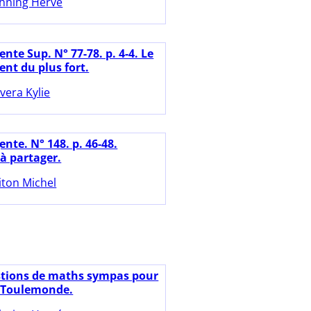
hning Hervé
nte Sup. N° 77-78. p. 4-4. Le
nt du plus fort.
vera Kylie
nte. N° 148. p. 46-48.
à partager.
iton Michel
tions de maths sympas pour
 Toulemonde.