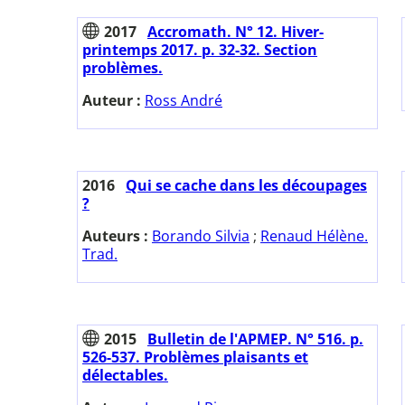
2017
Accromath. N° 12. Hiver-
printemps 2017. p. 32-32. Section
problèmes.
Auteur :
Ross André
2016
Qui se cache dans les découpages
?
Auteurs :
Borando Silvia
;
Renaud Hélène.
Trad.
2015
Bulletin de l'APMEP. N° 516. p.
526-537. Problèmes plaisants et
délectables.