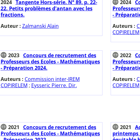
2024
Tangente Hors-série. N° 89. p. 22-
2024
C
22. Petits problèmes d'antan avec les
Professeur
fractions.
- Préparati
Auteur :
Zalmanski Alain
Auteurs :
C
COPIRELEM
2023
Concours de recrutement des
2022
C
Professeurs des Ecoles - Mathématiques
Professeur
- Préparation 2024.
- Préparati
Auteurs :
Commission inter-IREM
Auteurs :
C
COPIRELEM
;
Eysseric Pierre. Dir.
COPIRELEM
2021
Concours de recrutement des
2021
A
Professeurs des Ecoles - Mathématiques
printemps 2
- Préparation 2022.
équitable b