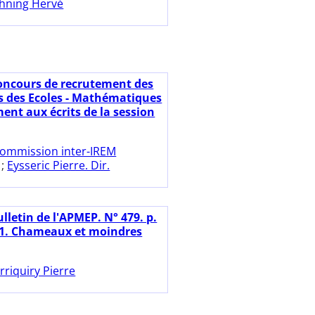
hning Hervé
oncours de recrutement des
s des Ecoles - Mathématiques
ent aux écrits de la session
ommission inter-IREM
;
Eysseric Pierre. Dir.
lletin de l'APMEP. N° 479. p.
31. Chameaux et moindres
rriquiry Pierre