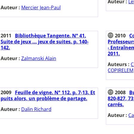
Auteur :
Le
Auteur :
Mercier Jean-Paul
2011
Bibliothèque Tangente. N° 41.
2010
C
Suite de jeux ... jeux de suites. p. 140-
Professeur
142.
- Entraînem
2011.
Auteur :
Zalmanski Alain
Auteurs :
C
COPIRELEM
2009
Feuille de vigne. N° 112. p. 7-13. Et
2008
Bu
puits alors, un problème de partage.
820-827, 7
carrés.
Auteur :
Dalin Richard
Auteur :
Ca