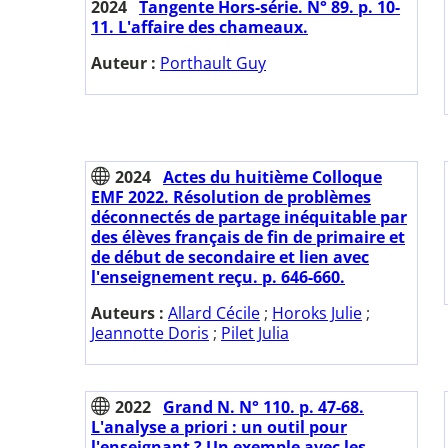
2024
Tangente Hors-série. N° 89. p. 10-
11. L'affaire des chameaux.
Auteur :
Porthault Guy
2024
Actes du huitième Colloque
EMF 2022. Résolution de problèmes
déconnectés de partage inéquitable par
des élèves français de fin de primaire et
de début de secondaire et lien avec
l'enseignement reçu. p. 646-660.
Auteurs :
Allard Cécile
;
Horoks Julie
;
Jeannotte Doris
;
Pilet Julia
2022
Grand N. N° 110. p. 47-68.
L'analyse a priori : un outil pour
l'enseignant ? Un exemple avec les