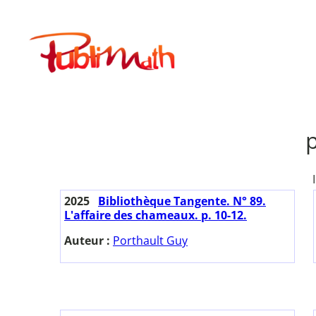
Aller
au
Publimath
contenu
2025
Bibliothèque Tangente. N° 89.
L'affaire des chameaux. p. 10-12.
Auteur :
Porthault Guy