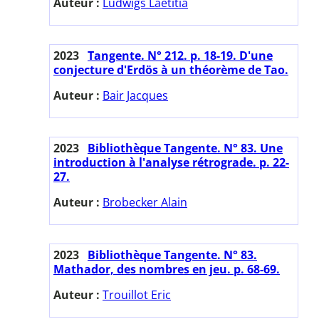
Auteur :
Ludwigs Laetitia
2023
Tangente. N° 212. p. 18-19. D'une
conjecture d'Erdös à un théorème de Tao.
Auteur :
Bair Jacques
2023
Bibliothèque Tangente. N° 83. Une
introduction à l'analyse rétrograde. p. 22-
27.
Auteur :
Brobecker Alain
2023
Bibliothèque Tangente. N° 83.
Mathador, des nombres en jeu. p. 68-69.
Auteur :
Trouillot Eric