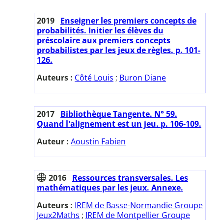
2019
Enseigner les premiers concepts de
probabilités. Initier les élèves du
préscolaire aux premiers concepts
probabilistes par les jeux de règles. p. 101-
126.
Auteurs :
Côté Louis
;
Buron Diane
2017
Bibliothèque Tangente. N° 59.
Quand l'alignement est un jeu. p. 106-109.
Auteur :
Aoustin Fabien
2016
Ressources transversales. Les
mathématiques par les jeux. Annexe.
Auteurs :
IREM de Basse-Normandie Groupe
Jeux2Maths
;
IREM de Montpellier Groupe