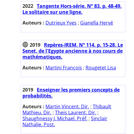
2022
Tangente Hors-série. N° 83. p. 48-49.
Le solitaire sur une ligne.
Auteurs :
Dutrieux Yves
;
Gianella Hervé
2019
Repères-IREM. N° 114. p. 15-28. Le
Senet, de l'Egypte ancienne à nos cours de
mathématiques.
Auteurs :
Martini François
;
Rougetet Lisa
2019
Enseigner les premiers concepts de
probabilités.
Auteurs :
Martin Vincent. Dir.
;
Thibault
Mathieu. Dir.
;
Theis Laurent. Dir.
;
Shaughnessy J. Michael. Préf.
;
Sinclair
Nathalie. Post.