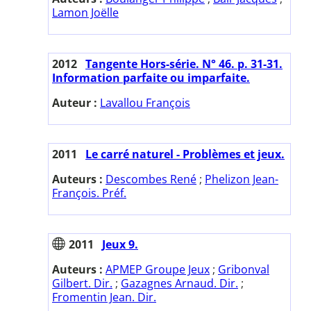
Lamon Joëlle
2012
Tangente Hors-série. N° 46. p. 31-31.
Information parfaite ou imparfaite.
Auteur :
Lavallou François
2011
Le carré naturel - Problèmes et jeux.
Auteurs :
Descombes René
;
Phelizon Jean-
François. Préf.
2011
Jeux 9.
Auteurs :
APMEP Groupe Jeux
;
Gribonval
Gilbert. Dir.
;
Gazagnes Arnaud. Dir.
;
Fromentin Jean. Dir.