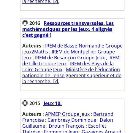
la recherche. Ed.
2016
Ressources transversales. Les
mathématiques par les jeux. 4 alignés
c'est gagné !
Auteurs :
IREM de Basse-Normandie Groupe
Jeux2Maths
;
IREM de Montpellier Groupe
Jeux
;
IREM de Besançon Groupe Jeux
;
IREM
de Lille Groupe Jeux
;
IREM des Pays de la
Loire Groupe Jeux
;
Ministère de l'éducation
nationale de l'enseignement supérieur et de
la recherche. Ed.
2015
Jeux 10.
Auteurs :
APMEP Groupe Jeux
;
Bertrand
Françoise
;
Cambresy Dominique
;
Delon
Guillaume
;
Drouin François
;
Escoffet
Thérèse
;
Fromentin Jean
;
Gazagnes Arnaud