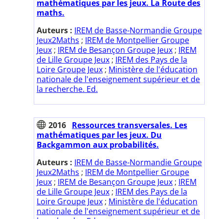
mathématiques par les jeux. La Route des
maths.
Auteurs :
IREM de Basse-Normandie Groupe
Jeux2Maths
;
IREM de Montpellier Groupe
Jeux
;
IREM de Besançon Groupe Jeux
;
IREM
de Lille Groupe Jeux
;
IREM des Pays de la
Loire Groupe Jeux
;
Ministère de l'éducation
nationale de l'enseignement supérieur et de
la recherche. Ed.
2016
Ressources transversales. Les
mathématiques par les jeux. Du
Backgammon aux probabilités.
Auteurs :
IREM de Basse-Normandie Groupe
Jeux2Maths
;
IREM de Montpellier Groupe
Jeux
;
IREM de Besançon Groupe Jeux
;
IREM
de Lille Groupe Jeux
;
IREM des Pays de la
Loire Groupe Jeux
;
Ministère de l'éducation
nationale de l'enseignement supérieur et de