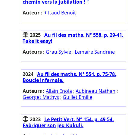
chemin vers la jubilation ! "
Auteur :
Rittaud Benoît
2025
Au fil des maths. N° 558. p. 29-41.
Take it easy!
Auteurs :
Grau Sylvie
;
Lemaire Sandrine
2024
Au fil des maths. N° 554. p. 75-78.
Boucle infernale.
Auteurs :
Allain Enola
;
Aubineau Nathan
;
Georget Mathys
;
Guillet Emilie
2023
Le Petit Vert. N° 154. p. 49-54.
Fabriquer son jeu Kukuli.