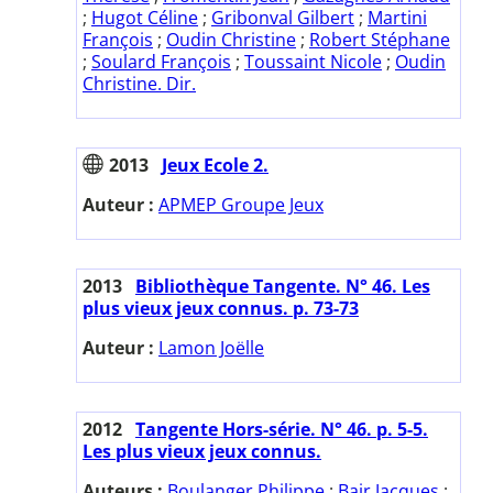
;
Hugot Céline
;
Gribonval Gilbert
;
Martini
François
;
Oudin Christine
;
Robert Stéphane
;
Soulard François
;
Toussaint Nicole
;
Oudin
Christine. Dir.
2013
Jeux Ecole 2.
Auteur :
APMEP Groupe Jeux
2013
Bibliothèque Tangente. N° 46. Les
plus vieux jeux connus. p. 73-73
Auteur :
Lamon Joëlle
2012
Tangente Hors-série. N° 46. p. 5-5.
Les plus vieux jeux connus.
Auteurs :
Boulanger Philippe
;
Bair Jacques
;