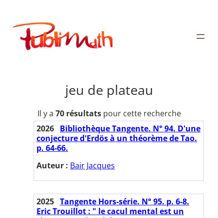
Aller
au
Publimath
contenu
jeu de plateau
Il y a
70 résultats
pour cette recherche
2026
Bibliothèque Tangente. N° 94. D'une
conjecture d'Erdös à un théorème de Tao.
p. 64-66.
Auteur :
Bair Jacques
2025
Tangente Hors-série. N° 95. p. 6-8.
Eric Trouillot : " le cacul mental est un