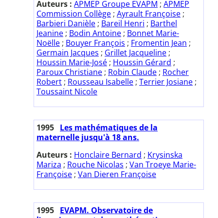
Auteurs :
APMEP Groupe EVAPM
;
APMEP
Commission Collège
;
Ayrault Françoise
;
Barbieri Danièle
;
Bareil Henri
;
Barthel
Jeanine
;
Bodin Antoine
;
Bonnet Marie-
Noëlle
;
Bouyer François
;
Fromentin Jean
;
Germain Jacques
;
Grillet Jacqueline
;
Houssin Marie-José
;
Houssin Gérard
;
Paroux Christiane
;
Robin Claude
;
Rocher
Robert
;
Rousseau Isabelle
;
Terrier Josiane
;
Toussaint Nicole
1995
Les mathématiques de la
maternelle jusqu'à 18 ans.
Auteurs :
Honclaire Bernard
;
Krysinska
Mariza
;
Rouche Nicolas
;
Van Troeye Marie-
Françoise
;
Van Dieren Françoise
1995
EVAPM. Observatoire de