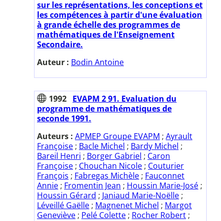
sur les représentations, les conceptions et
les compétences à partir d'une évaluation
à grande échelle des programmes de
mathématiques de l'Enseignement
Secondaire.
Auteur :
Bodin Antoine
1992
EVAPM 2 91. Evaluation du
programme de mathématiques de
seconde 1991.
Auteurs :
APMEP Groupe EVAPM
;
Ayrault
Françoise
;
Bacle Michel
;
Bardy Michel
;
Bareil Henri
;
Borger Gabriel
;
Caron
Françoise
;
Chouchan Nicole
;
Couturier
François
;
Fabregas Michèle
;
Fauconnet
Annie
;
Fromentin Jean
;
Houssin Marie-José
;
Houssin Gérard
;
Janiaud Marie-Noëlle
;
Léveillé Gaëlle
;
Magnenet Michel
;
Margot
Geneviève
;
Pelé Colette
;
Rocher Robert
;