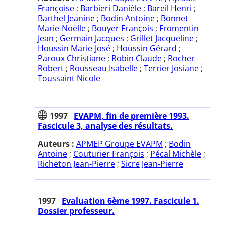
Françoise
;
Barbieri Danièle
;
Bareil Henri
;
Barthel Jeanine
;
Bodin Antoine
;
Bonnet
Marie-Noëlle
;
Bouyer François
;
Fromentin
Jean
;
Germain Jacques
;
Grillet Jacqueline
;
Houssin Marie-José
;
Houssin Gérard
;
Paroux Christiane
;
Robin Claude
;
Rocher
Robert
;
Rousseau Isabelle
;
Terrier Josiane
;
Toussaint Nicole
1997
EVAPM, fin de première 1993.
Fascicule 3, analyse des résultats.
Auteurs :
APMEP Groupe EVAPM
;
Bodin
Antoine
;
Couturier François
;
Pécal Michèle
;
Richeton Jean-Pierre
;
Sicre Jean-Pierre
1997
Evaluation 6ème 1997. Fascicule 1.
Dossier professeur.