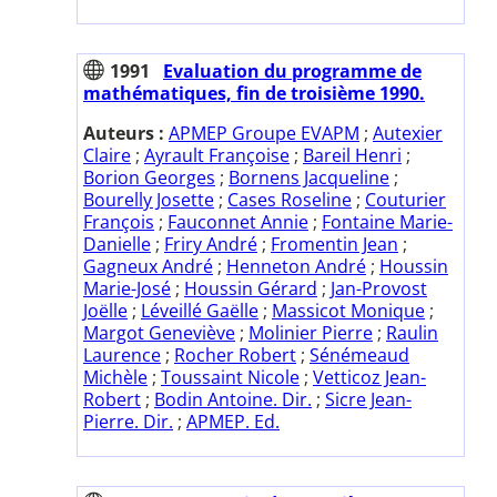
1991
Evaluation du programme de
mathématiques, fin de troisième 1990.
Auteurs :
APMEP Groupe EVAPM
;
Autexier
Claire
;
Ayrault Françoise
;
Bareil Henri
;
Borion Georges
;
Bornens Jacqueline
;
Bourelly Josette
;
Cases Roseline
;
Couturier
François
;
Fauconnet Annie
;
Fontaine Marie-
Danielle
;
Friry André
;
Fromentin Jean
;
Gagneux André
;
Henneton André
;
Houssin
Marie-José
;
Houssin Gérard
;
Jan-Provost
Joëlle
;
Léveillé Gaëlle
;
Massicot Monique
;
Margot Geneviève
;
Molinier Pierre
;
Raulin
Laurence
;
Rocher Robert
;
Sénémeaud
Michèle
;
Toussaint Nicole
;
Vetticoz Jean-
Robert
;
Bodin Antoine. Dir.
;
Sicre Jean-
Pierre. Dir.
;
APMEP. Ed.