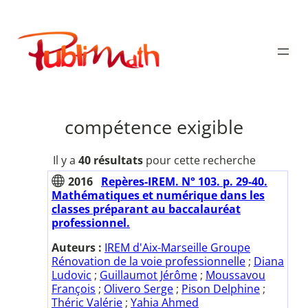
Aller
au
Publimath
contenu
compétence exigible
Il y a
40 résultats
pour cette recherche
2016
Repères-IREM. N° 103. p. 29-40.
Mathématiques et numérique dans les
classes préparant au baccalauréat
professionnel.
Auteurs :
IREM d'Aix-Marseille Groupe
Rénovation de la voie professionnelle
;
Diana
Ludovic
;
Guillaumot Jérôme
;
Moussavou
François
;
Olivero Serge
;
Pison Delphine
;
Théric Valérie
;
Yahia Ahmed