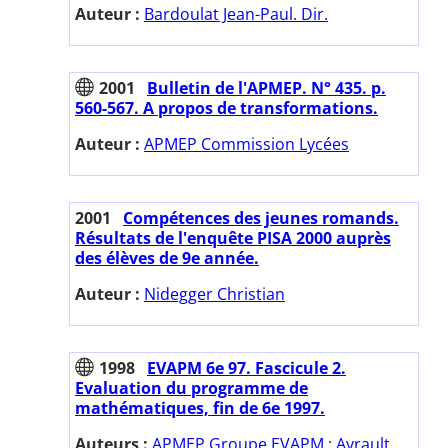
Auteur :
Bardoulat Jean-Paul. Dir.
2001
Bulletin de l'APMEP. N° 435. p.
560-567. A propos de transformations.
Auteur :
APMEP Commission Lycées
2001
Compétences des jeunes romands.
Résultats de l'enquête PISA 2000 auprès
des élèves de 9e année.
Auteur :
Nidegger Christian
1998
EVAPM 6e 97. Fascicule 2.
Evaluation du programme de
mathématiques, fin de 6e 1997.
Auteurs :
APMEP Groupe EVAPM
;
Ayrault