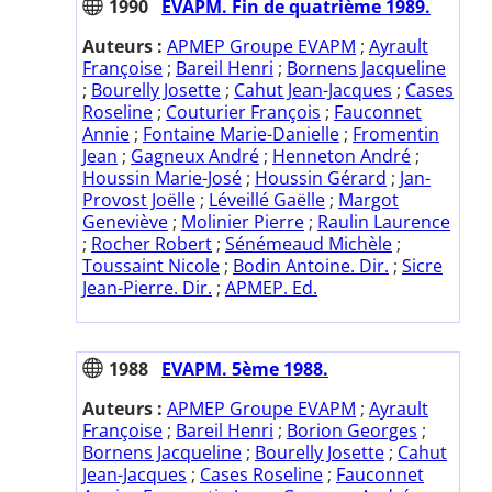
1990
EVAPM. Fin de quatrième 1989.
Auteurs :
APMEP Groupe EVAPM
;
Ayrault
Françoise
;
Bareil Henri
;
Bornens Jacqueline
;
Bourelly Josette
;
Cahut Jean-Jacques
;
Cases
Roseline
;
Couturier François
;
Fauconnet
Annie
;
Fontaine Marie-Danielle
;
Fromentin
Jean
;
Gagneux André
;
Henneton André
;
Houssin Marie-José
;
Houssin Gérard
;
Jan-
Provost Joëlle
;
Léveillé Gaëlle
;
Margot
Geneviève
;
Molinier Pierre
;
Raulin Laurence
;
Rocher Robert
;
Sénémeaud Michèle
;
Toussaint Nicole
;
Bodin Antoine. Dir.
;
Sicre
Jean-Pierre. Dir.
;
APMEP. Ed.
1988
EVAPM. 5ème 1988.
Auteurs :
APMEP Groupe EVAPM
;
Ayrault
Françoise
;
Bareil Henri
;
Borion Georges
;
Bornens Jacqueline
;
Bourelly Josette
;
Cahut
Jean-Jacques
;
Cases Roseline
;
Fauconnet