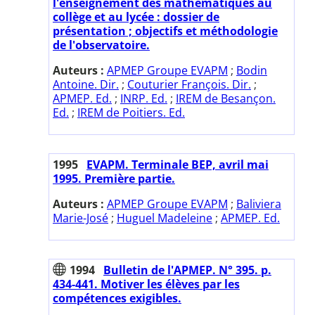
l'enseignement des mathématiques au
collège et au lycée : dossier de
présentation ; objectifs et méthodologie
de l'observatoire.
Auteurs :
APMEP Groupe EVAPM
;
Bodin
Antoine. Dir.
;
Couturier François. Dir.
;
APMEP. Ed.
;
INRP. Ed.
;
IREM de Besançon.
Ed.
;
IREM de Poitiers. Ed.
1995
EVAPM. Terminale BEP, avril mai
1995. Première partie.
Auteurs :
APMEP Groupe EVAPM
;
Baliviera
Marie-José
;
Huguel Madeleine
;
APMEP. Ed.
1994
Bulletin de l'APMEP. N° 395. p.
434-441. Motiver les élèves par les
compétences exigibles.