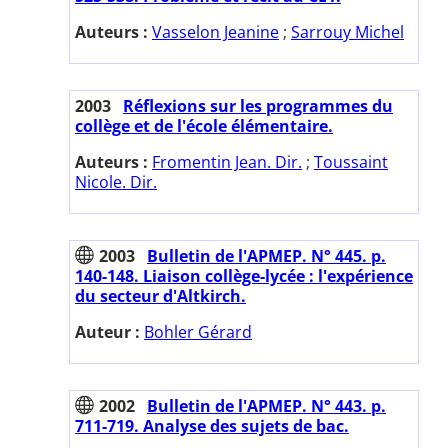
Auteurs :
Vasselon Jeanine
;
Sarrouy Michel
2003
Réflexions sur les programmes du
collège et de l'école élémentaire.
Auteurs :
Fromentin Jean. Dir.
;
Toussaint
Nicole. Dir.
2003
Bulletin de l'APMEP. N° 445. p.
140-148. Liaison collège-lycée : l'expérience
du secteur d'Altkirch.
Auteur :
Bohler Gérard
2002
Bulletin de l'APMEP. N° 443. p.
711-719. Analyse des sujets de bac.