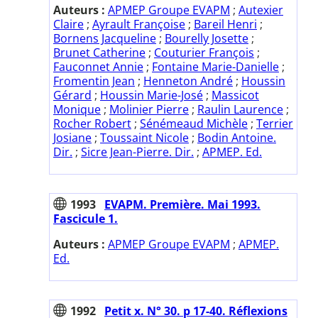
Auteurs :
APMEP Groupe EVAPM
;
Autexier
Claire
;
Ayrault Françoise
;
Bareil Henri
;
Bornens Jacqueline
;
Bourelly Josette
;
Brunet Catherine
;
Couturier François
;
Fauconnet Annie
;
Fontaine Marie-Danielle
;
Fromentin Jean
;
Henneton André
;
Houssin
Gérard
;
Houssin Marie-José
;
Massicot
Monique
;
Molinier Pierre
;
Raulin Laurence
;
Rocher Robert
;
Sénémeaud Michèle
;
Terrier
Josiane
;
Toussaint Nicole
;
Bodin Antoine.
Dir.
;
Sicre Jean-Pierre. Dir.
;
APMEP. Ed.
1993
EVAPM. Première. Mai 1993.
Fascicule 1.
Auteurs :
APMEP Groupe EVAPM
;
APMEP.
Ed.
1992
Petit x. N° 30. p 17-40. Réflexions