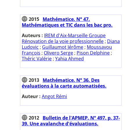
2015
Mathématice. N° 47.
Mathématiques et TIC dans les bac pro.
Auteurs :
IREM d'Aix-Marseille Groupe
Rénovation de la voie professionnelle
;
Diana
Ludovic
;
Guillaumot Jérôme
;
Moussavou
François
;
Olivero Serge
;
Pison Delphine
;
Théric Valérie
;
Yahia Ahmed
2013
Mathématice. N° 36. Des
évaluations à la carte automatisées.
Auteur :
Angot Rémi
2012
Bulletin de l'APMEP. N° 497. p. 37-
39. Une avalanche d'évaluations.