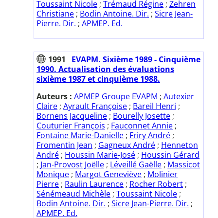
Toussaint Nicole
;
Trémaud Régine
;
Zehren
Christiane
;
Bodin Antoine. Dir.
;
Sicre Jean-
Pierre. Dir.
;
APMEP. Ed.
1991
EVAPM. Sixième 1989 - Cinquième
1990. Actualisation des évaluations
sixième 1987 et cinquième 1988.
Auteurs :
APMEP Groupe EVAPM
;
Autexier
Claire
;
Ayrault Françoise
;
Bareil Henri
;
Bornens Jacqueline
;
Bourelly Josette
;
Couturier François
;
Fauconnet Annie
;
Fontaine Marie-Danielle
;
Friry André
;
Fromentin Jean
;
Gagneux André
;
Henneton
André
;
Houssin Marie-José
;
Houssin Gérard
;
Jan-Provost Joëlle
;
Léveillé Gaëlle
;
Massicot
Monique
;
Margot Geneviève
;
Molinier
Pierre
;
Raulin Laurence
;
Rocher Robert
;
Sénémeaud Michèle
;
Toussaint Nicole
;
Bodin Antoine. Dir.
;
Sicre Jean-Pierre. Dir.
;
APMEP. Ed.