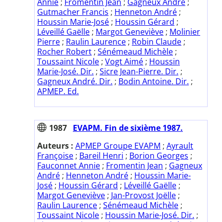
Annie
;
Fromentin Jean
;
Gagneux André
;
Gutmacher Francis
;
Henneton André
;
Houssin Marie-José
;
Houssin Gérard
;
Léveillé Gaëlle
;
Margot Geneviève
;
Molinier
Pierre
;
Raulin Laurence
;
Robin Claude
;
Rocher Robert
;
Sénémeaud Michèle
;
Toussaint Nicole
;
Vogt Aimé
;
Houssin
Marie-José. Dir.
;
Sicre Jean-Pierre. Dir.
;
Gagneux André. Dir.
;
Bodin Antoine. Dir.
;
APMEP. Ed.
1987
EVAPM. Fin de sixième 1987.
Auteurs :
APMEP Groupe EVAPM
;
Ayrault
Françoise
;
Bareil Henri
;
Borion Georges
;
Fauconnet Annie
;
Fromentin Jean
;
Gagneux
André
;
Henneton André
;
Houssin Marie-
José
;
Houssin Gérard
;
Léveillé Gaëlle
;
Margot Geneviève
;
Jan-Provost Joëlle
;
Raulin Laurence
;
Sénémeaud Michèle
;
Toussaint Nicole
;
Houssin Marie-José. Dir.
;