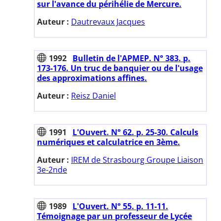
sur l'avance du périhélie de Mercure.
Auteur :
Dautrevaux Jacques
1992
Bulletin de l'APMEP. N° 383. p.
173-176. Un truc de banquier ou de l'usage
des approximations affines.
Auteur :
Reisz Daniel
1991
L'Ouvert. N° 62. p. 25-30. Calculs
numériques et calculatrice en 3ème.
Auteur :
IREM de Strasbourg Groupe Liaison
3e-2nde
1989
L'Ouvert. N° 55. p. 11-11.
Témoignage par un professeur de Lycée