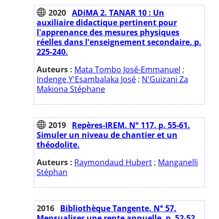
2020
ADiMA 2. TANAR 10 : Un
auxiliaire didactique pertinent pour
l'apprenance des mesures physiques
réelles dans l'enseignement secondaire. p.
225-240.
Auteurs :
Mata Tombo José-Emmanuel
;
Indenge Y'Esambalaka José
;
N'Guizani Za
Makiona Stéphane
2019
Repères-IREM. N° 117. p. 55-61.
Simuler un niveau de chantier et un
théodolite.
Auteurs :
Raymondaud Hubert
;
Manganelli
Stéphan
2016
Bibliothèque Tangente. N° 57.
Mensualiser une rente annuelle. p. 52-52.