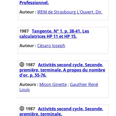
Professionnel.
Auteur :
IREM de Strasbourg L'Ouvert. Dir.
1987
Tangente. N° 1. p. 38-41. Les
calculatrices HP 11 et HP 15.
Auteur :
Césaro Joseph
1987
Activités second cycle. Seconde,
première, terminale. A propos du nombre
d'or. p. 55-76.
Auteurs :
Mison Ginette
;
Gauthier René
Louis
1987
Activités second cycle. Seconde,
première, terminale.