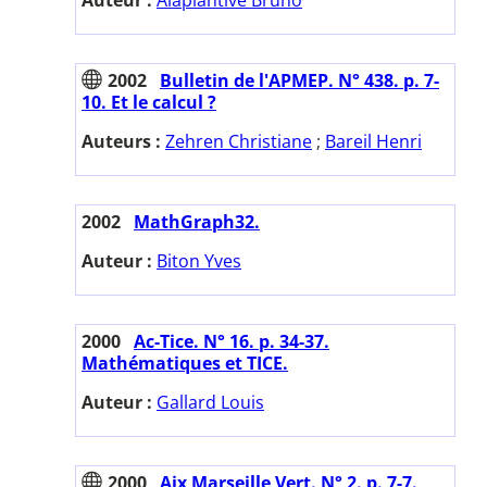
2002
Bulletin de l'APMEP. N° 438. p. 7-
10. Et le calcul ?
Auteurs :
Zehren Christiane
;
Bareil Henri
2002
MathGraph32.
Auteur :
Biton Yves
2000
Ac-Tice. N° 16. p. 34-37.
Mathématiques et TICE.
Auteur :
Gallard Louis
2000
Aix Marseille Vert. N° 2. p. 7-7.