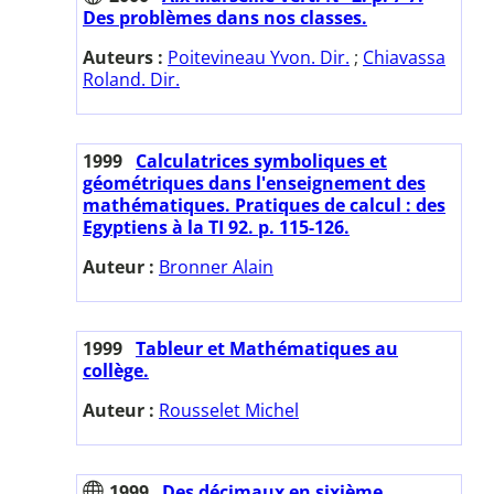
Des problèmes dans nos classes.
Auteurs :
Poitevineau Yvon. Dir.
;
Chiavassa
Roland. Dir.
1999
Calculatrices symboliques et
géométriques dans l'enseignement des
mathématiques. Pratiques de calcul : des
Egyptiens à la TI 92. p. 115-126.
Auteur :
Bronner Alain
1999
Tableur et Mathématiques au
collège.
Auteur :
Rousselet Michel
1999
Des décimaux en sixième.