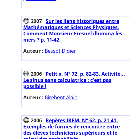
2007
Sur les liens historiques entre
Mathématiques et Sciences Physiques.
Comment Monsieur Fresnel illumina les
mers ? p. 11-42.
Auteur :
Bessot Didier
2006
Petit x. N° 72. p. 82-83. Activité...
Le sinus sans calculatrice : c'est pas
possible !
Auteur :
Birebent Alain
2006
Repères-IREM. N° 62. p. 21-41.
Exemples de formes de rencontre entre
des élèves techniciens supérieurs et le
calcul des probabilités.