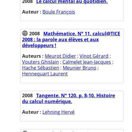
2008
Le calcul mental au quotidien.
Auteur :
Boule François
2008
Mathématice. N° 11. calcul@TICE
2008 : la parole aux élèves et aux
développeurs !
Auteurs :
Meurot Didier
;
Vinot Gérard
;
Vouters Ghislain
;
Calmelet Jean-Jacques
;
Hache Sébastien
;
Meunier Bruno
;
Hennequart Laurent
2008
Tangente. N° 120. p. 8-10. Histoire
du calcul numérique.
Auteur :
Lehning Hervé