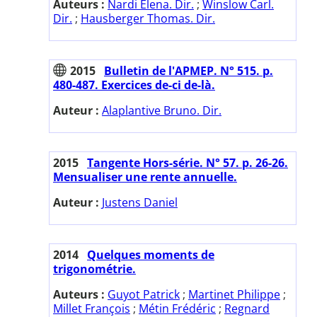
Auteurs :
Nardi Elena. Dir.
;
Winslow Carl.
Dir.
;
Hausberger Thomas. Dir.
2015
Bulletin de l'APMEP. N° 515. p.
480-487. Exercices de-ci de-là.
Auteur :
Alaplantive Bruno. Dir.
2015
Tangente Hors-série. N° 57. p. 26-26.
Mensualiser une rente annuelle.
Auteur :
Justens Daniel
2014
Quelques moments de
trigonométrie.
Auteurs :
Guyot Patrick
;
Martinet Philippe
;
Millet François
;
Métin Frédéric
;
Regnard