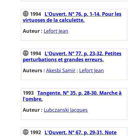
1994
L'Ouvert. N° 76. p. 1-14. Pour les
virtuoses de la calculette.
Auteur :
Lefort Jean
1994
L'Ouvert. N° 77. p. 23-32. Petites
perturbations et grandes erreurs.
Auteurs :
Akesbi Samir
;
Lefort Jean
1993
Tangente. N° 35. p. 28-30. Marche à
l'ombre.
Auteur :
Lubczanski Jacques
1992
L'Ouvert. N° 67. p. 29-31. Note