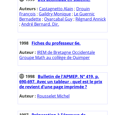
Auteurs :
Castagnetto Alain
;
Drouin
François
;
Gaildry Monique
;
Le Guernic
Bernadette
;
Oyarcabal Guy
;
Régnard Annick
;
André Bernard. Dir.
1998
Fiches du professeur 6e.
Auteur :
IREM de Bretagne Occidentale
Groupe Math au collège de Quimper
1998
Bulletin de l'APMEP. N° 419. p.
690-697. Avec un tableur - quel est le prix
de revient d'une page imprimée ?
Auteur :
Rousselet Michel
1997
Préparation à l'épreuve de