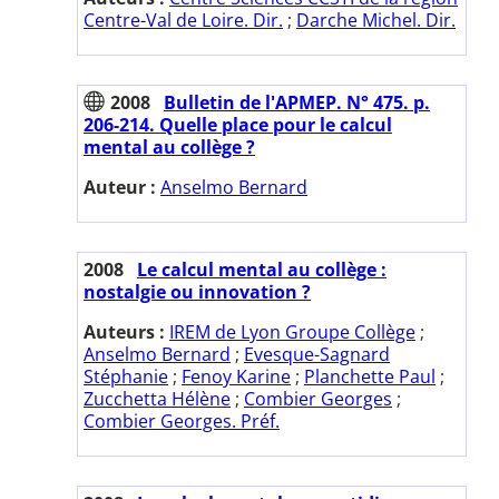
Centre-Val de Loire. Dir.
;
Darche Michel. Dir.
2008
Bulletin de l'APMEP. N° 475. p.
206-214. Quelle place pour le calcul
mental au collège ?
Auteur :
Anselmo Bernard
2008
Le calcul mental au collège :
nostalgie ou innovation ?
Auteurs :
IREM de Lyon Groupe Collège
;
Anselmo Bernard
;
Evesque-Sagnard
Stéphanie
;
Fenoy Karine
;
Planchette Paul
;
Zucchetta Hélène
;
Combier Georges
;
Combier Georges. Préf.