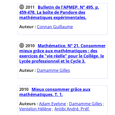
2011
Bulletin de l'APMEP. N° 495. p.
459-478. La boîte de Pandore des
mathématiques expérimentales.
Auteur :
Connan Guillaume
2010
Mathématice. N° 21. Consommer
mieux grâce aux mathématiques : des
exercices de "vie réelle" pour le Collège, le
Lycée professionnel et le Cycle 3.
Auteur :
Damamme Gilles
2010
Mieux consommer grâce aux
mathématiques. T. 1.
Auteurs :
Adam Evelyne
;
Damamme Gilles
;
Ventelon Hélène
;
Antibi André. Préf.