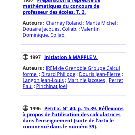
mathématiques du concours de
professeur des écoles. T. 2.
Auteurs :
Charnay Roland
;
Mante Michel
;
Douaire Jacques. Collab.
;
Valentin
Dominique. Collab.
1997
Initiation à MAPPLE V.
Auteurs :
IREM de Grenoble Groupe Calcul
formel
;
Bizard Philippe
;
Douris Jean-Pierre
;
Langon Jean-Louis
;
Martinie Jacques
;
Perret
Paul
;
Pinchinat Joël
1996
Petit x. N° 40. p. 15-39. Réflexions
à propos de l'utilisation des calculatrices
dans l'enseignement (suite de l'article
commencé dans le numéro 39).