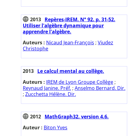
2013
Repères-IREM. N° 92. p. 31-52.
Utiliser l'algèbre dynamique pour
apprendre l'algèbre.
Auteurs :
Nicaud Jean-François
;
Viudez
Christophe
2013
Le calcul mental au collège.
Auteurs :
IREM de Lyon Groupe Collège
;
Reynaud Janine. Préf.
;
Anselmo Bernard. Dir.
;
Zucchetta Hélène. Dir.
2012
MathGraph32. version 4.6.
Auteur :
Biton Yves