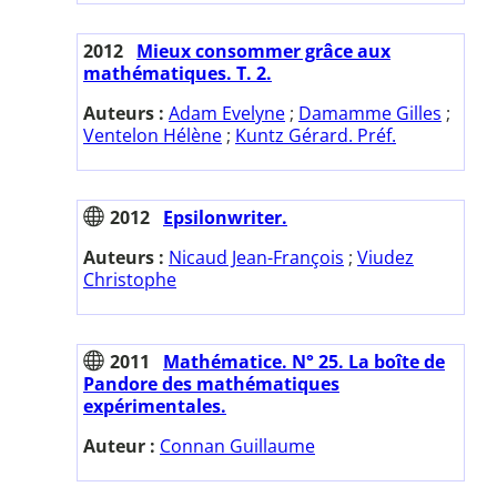
2012
Mieux consommer grâce aux
mathématiques. T. 2.
Auteurs :
Adam Evelyne
;
Damamme Gilles
;
Ventelon Hélène
;
Kuntz Gérard. Préf.
2012
Epsilonwriter.
Auteurs :
Nicaud Jean-François
;
Viudez
Christophe
2011
Mathématice. N° 25. La boîte de
Pandore des mathématiques
expérimentales.
Auteur :
Connan Guillaume