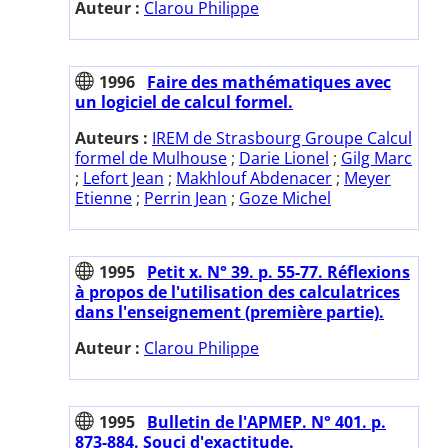
Auteur :
Clarou Philippe
1996
Faire des mathématiques avec
un logiciel de calcul formel.
Auteurs :
IREM de Strasbourg Groupe Calcul
formel de Mulhouse
;
Darie Lionel
;
Gilg Marc
;
Lefort Jean
;
Makhlouf Abdenacer
;
Meyer
Etienne
;
Perrin Jean
;
Goze Michel
1995
Petit x. N° 39. p. 55-77. Réflexions
à propos de l'utilisation des calculatrices
dans l'enseignement (première partie).
Auteur :
Clarou Philippe
1995
Bulletin de l'APMEP. N° 401. p.
873-884. Souci d'exactitude.