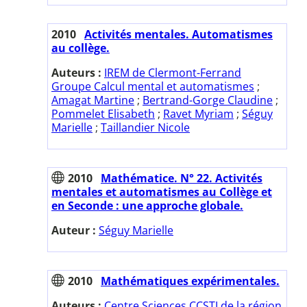
2010
Activités mentales. Automatismes
au collège.
Auteurs :
IREM de Clermont-Ferrand
Groupe Calcul mental et automatismes
;
Amagat Martine
;
Bertrand-Gorge Claudine
;
Pommelet Elisabeth
;
Ravet Myriam
;
Séguy
Marielle
;
Taillandier Nicole
2010
Mathématice. N° 22. Activités
mentales et automatismes au Collège et
en Seconde : une approche globale.
Auteur :
Séguy Marielle
2010
Mathématiques expérimentales.
Auteurs :
Centre Sciences CCSTI de la région