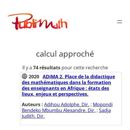
Aller
au
Publimath
contenu
calcul approché
Il y a
74 résultats
pour cette recherche
2020
ADiMA 2. Place de la didactique
des mathématiques dans la formation
des enseignants en Afrique : états des
lieux, enjeux et perspectives.
Auteurs :
Adihou Adolphe. Dir.
;
Mopondi
Bendeko Mbumbu Alexandre. Dir.
;
Sadja
Judith. Dir.