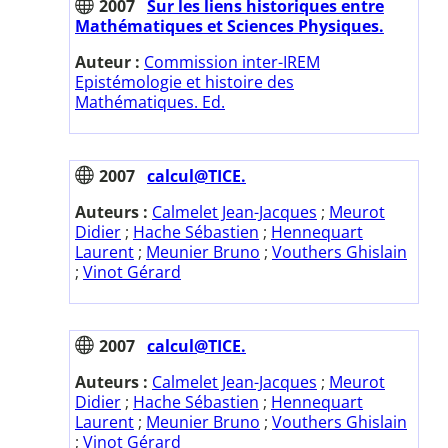
2007
Sur les liens historiques entre
Mathématiques et Sciences Physiques.
Auteur :
Commission inter-IREM
Epistémologie et histoire des
Mathématiques. Ed.
2007
calcul@TICE.
Auteurs :
Calmelet Jean-Jacques
;
Meurot
Didier
;
Hache Sébastien
;
Hennequart
Laurent
;
Meunier Bruno
;
Vouthers Ghislain
;
Vinot Gérard
2007
calcul@TICE.
Auteurs :
Calmelet Jean-Jacques
;
Meurot
Didier
;
Hache Sébastien
;
Hennequart
Laurent
;
Meunier Bruno
;
Vouthers Ghislain
;
Vinot Gérard