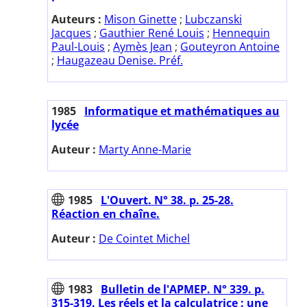
Auteurs :
Mison Ginette
;
Lubczanski
Jacques
;
Gauthier René Louis
;
Hennequin
Paul-Louis
;
Aymès Jean
;
Gouteyron Antoine
;
Haugazeau Denise. Préf.
1985
Informatique et mathématiques au
lycée
Auteur :
Marty Anne-Marie
1985
L'Ouvert. N° 38. p. 25-28.
Réaction en chaîne.
Auteur :
De Cointet Michel
1983
Bulletin de l'APMEP. N° 339. p.
315-319. Les réels et la calculatrice : une