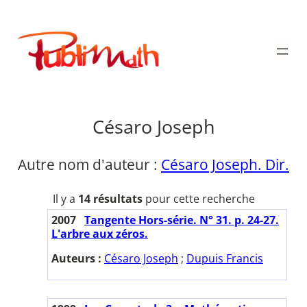
Aller
au
Publimath
contenu
Césaro Joseph
Autre nom d'auteur :
Césaro Joseph. Dir.
Il y a
14 résultats
pour cette recherche
2007
Tangente Hors-série. N° 31. p. 24-27.
L'arbre aux zéros.
Auteurs :
Césaro Joseph
;
Dupuis Francis