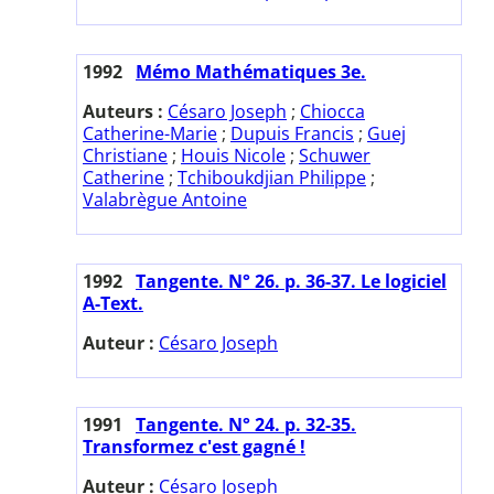
1992
Mémo Mathématiques 3e.
Auteurs :
Césaro Joseph
;
Chiocca
Catherine-Marie
;
Dupuis Francis
;
Guej
Christiane
;
Houis Nicole
;
Schuwer
Catherine
;
Tchiboukdjian Philippe
;
Valabrègue Antoine
1992
Tangente. N° 26. p. 36-37. Le logiciel
A-Text.
Auteur :
Césaro Joseph
1991
Tangente. N° 24. p. 32-35.
Transformez c'est gagné !
Auteur :
Césaro Joseph