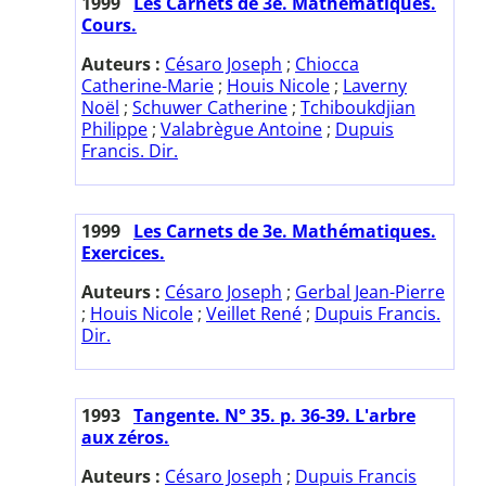
1999
Les Carnets de 3e. Mathématiques.
Cours.
Auteurs :
Césaro Joseph
;
Chiocca
Catherine-Marie
;
Houis Nicole
;
Laverny
Noël
;
Schuwer Catherine
;
Tchiboukdjian
Philippe
;
Valabrègue Antoine
;
Dupuis
Francis. Dir.
1999
Les Carnets de 3e. Mathématiques.
Exercices.
Auteurs :
Césaro Joseph
;
Gerbal Jean-Pierre
;
Houis Nicole
;
Veillet René
;
Dupuis Francis.
Dir.
1993
Tangente. N° 35. p. 36-39. L'arbre
aux zéros.
Auteurs :
Césaro Joseph
;
Dupuis Francis