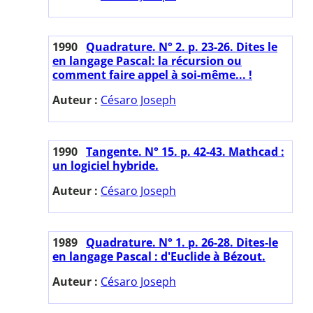
1990
Quadrature. N° 2. p. 23-26. Dites le
en langage Pascal: la récursion ou
comment faire appel à soi-même... !
Auteur :
Césaro Joseph
1990
Tangente. N° 15. p. 42-43. Mathcad :
un logiciel hybride.
Auteur :
Césaro Joseph
1989
Quadrature. N° 1. p. 26-28. Dites-le
en langage Pascal : d'Euclide à Bézout.
Auteur :
Césaro Joseph