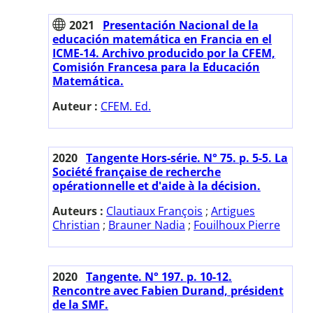
2021
Presentación Nacional de la
educación matemática en Francia en el
ICME-14. Archivo producido por la CFEM,
Comisión Francesa para la Educación
Matemática.
Auteur :
CFEM. Ed.
2020
Tangente Hors-série. N° 75. p. 5-5. La
Société française de recherche
opérationnelle et d'aide à la décision.
Auteurs :
Clautiaux François
;
Artigues
Christian
;
Brauner Nadia
;
Fouilhoux Pierre
2020
Tangente. N° 197. p. 10-12.
Rencontre avec Fabien Durand, président
de la SMF.