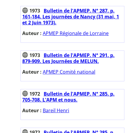
1973
Bulletin de l'APMEP. N° 287. p.
161-184. Les journées de Nancy (31 mai, 1
et 2 Juin 1973).
Auteur :
APMEP Régionale de Lorraine
1973
Bulletin de l'APMEP. N° 291. p.
879-909. Les Journées de MELUN.
Auteur :
APMEP Comité national
1972
Bulletin de l'APMEP. N° 285. p.
705-708. L'APM et nous.
Auteur :
Bareil Henri
1972
Bulletin de l'APMEP. N° 285. p.