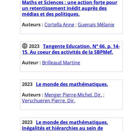
Maths et Sciences : une action forte pour
un retentissement inédit auprès des
médias et des politiques.
Auteurs :
Cortella Anne
;
Guenais Mélanie
2023
Tangente Education. N° 66. p. 14-
15. Au coeur des activités de la SBPMef.
Auteur :
Brilleaud Martine
2023
Le monde des mathématiques.
Auteurs :
Menger Pierre-Michel. Dir.
;
Verschueren Pierre. Dir.
2023
Le monde des mathématiques.
Inégalités et hiérarchies au sein de