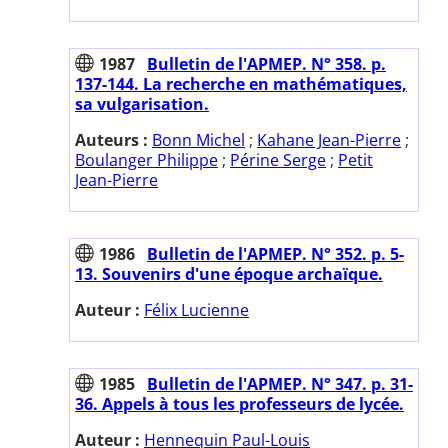
1987
Bulletin de l'APMEP. N° 358. p.
137-144. La recherche en mathématiques,
sa vulgarisation.
Auteurs :
Bonn Michel
;
Kahane Jean-Pierre
;
Boulanger Philippe
;
Périne Serge
;
Petit
Jean-Pierre
1986
Bulletin de l'APMEP. N° 352. p. 5-
13. Souvenirs d'une époque archaïque.
Auteur :
Félix Lucienne
1985
Bulletin de l'APMEP. N° 347. p. 31-
36. Appels à tous les professeurs de lycée.
Auteur :
Hennequin Paul-Louis