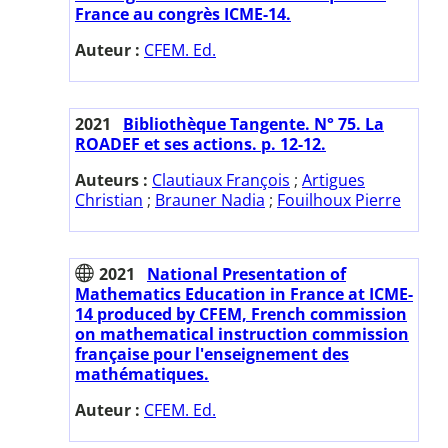
France au congrès ICME-14.
Auteur :
CFEM. Ed.
2021
Bibliothèque Tangente. N° 75. La
ROADEF et ses actions. p. 12-12.
Auteurs :
Clautiaux François
;
Artigues
Christian
;
Brauner Nadia
;
Fouilhoux Pierre
2021
National Presentation of
Mathematics Education in France at ICME-
14 produced by CFEM, French commission
on mathematical instruction commission
française pour l'enseignement des
mathématiques.
Auteur :
CFEM. Ed.