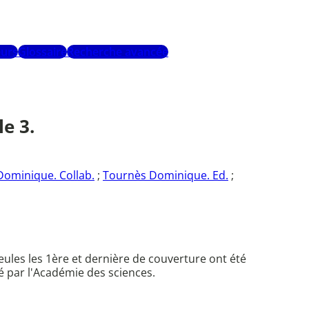
urs
Glossaire
Recherche avancée
e 3.
ominique. Collab.
;
Tournès Dominique. Ed.
;
ules les 1ère et dernière de couverture ont été
é par l'Académie des sciences.