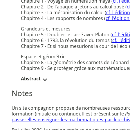
Chapitre 1 - Voyage en numération maya (
cf. l'éd
Chapitre 2 - De l'abaque à jetons au calcul posé (
c
Chapitre 3 - La mécanisation du calcul (
cf. l'éditio
Chapitre 4 - Les rapports de nombres (
cf. l'éditio
Grandeurs et mesures
Chapitre 5 - Doubler le carré avec Platon (
cf. l'édi
Chapitre 6 - 1793, la révolution du temps (
cf. l'édi
Chapitre 7 - Et si nous mesurions la cour de l'écol
Espace et géométrie
Chapitre 8 - La géométrie des carnets de Léonard 
Chapitre 9 - Se protéger grâce aux mathématiques :
Abstract
Notes
Un site compagnon propose de nombreuses ressources 
formation (initiale ou continue). Il est présent sur le
Po
passerelles-enseigner-les-mathematiques-par-leur-hist