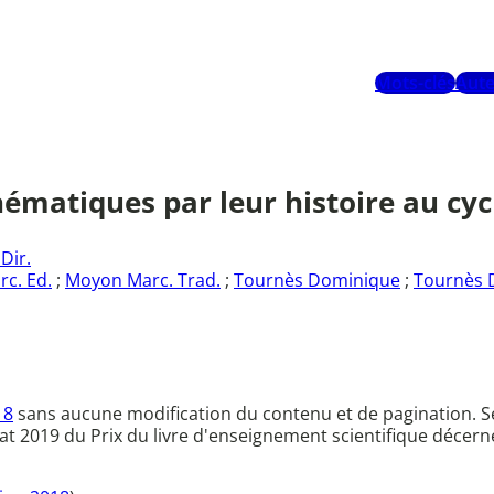
Mots-clés
Aute
hématiques par leur histoire au cycl
Dir.
c. Ed.
;
Moyon Marc. Trad.
;
Tournès Dominique
;
Tournès D
18
sans aucune modification du contenu et de pagination. Se
at 2019 du Prix du livre d'enseignement scientifique décern