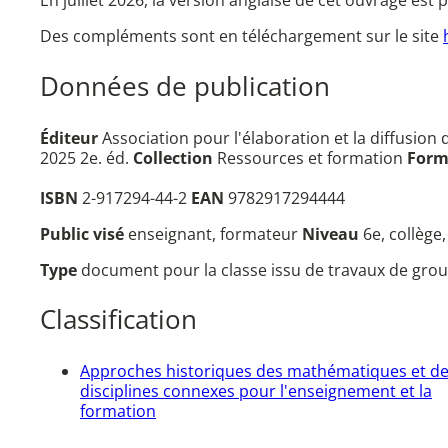
En juillet 2026, la version anglaise de cet ouvrage est
Des compléments sont en téléchargement sur le site
Données de publication
Éditeur
Association pour l'élaboration et la diffusion
2025 2e. éd.
Collection
Ressources et formation
Form
ISBN
2-917294-44-2
EAN
9782917294444
Public visé
enseignant, formateur
Niveau
6e, collège
Type
document pour la classe issu de travaux de grou
Classification
Approches historiques des mathématiques et d
disciplines connexes pour l'enseignement et la
formation