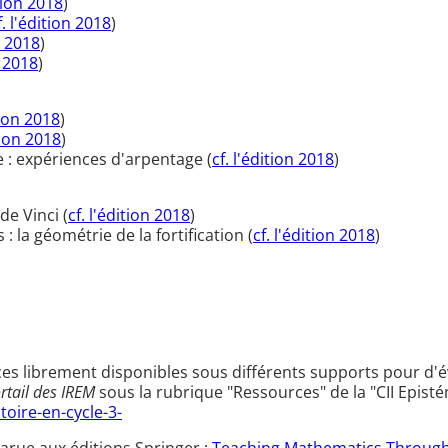
ition 2018
)
f. l'édition 2018
)
n 2018
)
n 2018
)
tion 2018
)
tion 2018
)
e : expériences d'arpentage (
cf. l'édition 2018
)
de Vinci (
cf. l'édition 2018
)
 la géométrie de la fortification (
cf. l'édition 2018
)
librement disponibles sous différents supports pour d'év
rtail des IREM
sous la rubrique "Ressources" de la "CII Episté
oire-en-cycle-3-