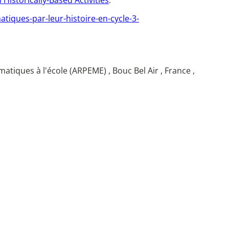
istorically-Based Activities
.
tiques-par-leur-histoire-en-cycle-3-
tiques à l'école (ARPEME) , Bouc Bel Air , France ,