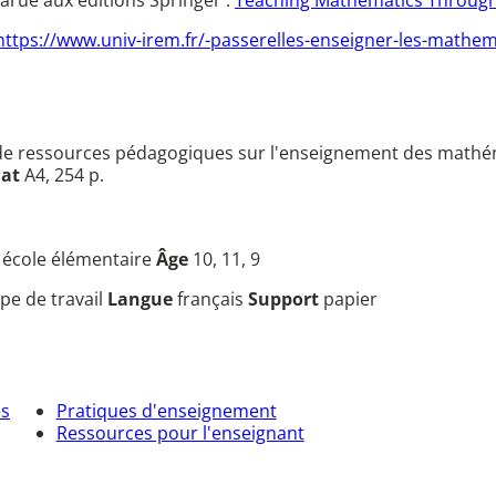
 parue aux éditions Springer :
Teaching Mathematics Through H
https://www.univ-irem.fr/-passerelles-enseigner-les-mathema
 de ressources pédagogiques sur l'enseignement des mathéma
at
A4, 254 p.
, école élémentaire
Âge
10, 11, 9
pe de travail
Langue
français
Support
papier
es
Pratiques d'enseignement
Ressources pour l'enseignant