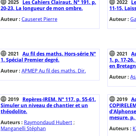
2025
Les Cahiers Clairaut. N° 191. p.
2022
Le
20-23. La longueur de mon ombre.
11-15. Lais
Auteur :
Causeret Pierre
Auteur :
Ga
2021
Au fil des maths. Hors-série N°
2021
Au
1. Spécial Premier degré.
1. p. 17-
en Bretagn
Auteur :
APMEP Au fil des maths. Dir.
Auteur :
As
2019
Repères-IREM. N° 117. p. 55-61.
2019
A
Simuler un niveau de chantier et un
COPIRELEM.
théodolite.
d'Alphonse 
mesure. p.
Auteurs :
Raymondaud Hubert
;
Manganelli Stéphan
Auteurs :
K