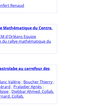
nfert Renaud
ye Mathématique du Centre.
EM d'Orléans Equipe
 du rallye mathématique du
'astrolabe au carrefour des
lanc Valérie
;
Boucher Thierry
;
Gérard
;
Praladier Agnès
;
lippe
;
Djebbar Ahmed. Collab.
rnard. Collab.