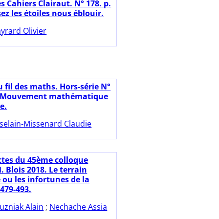
s Cahiers Clairaut. N° 178. p.
sez les étoiles nous éblouir.
yrard Olivier
 fil des maths. Hors-série N°
26. Mouvement mathématique
e.
selain-Missenard Claudie
ctes du 45ème colloque
 Blois 2018. Le terrain
ou les infortunes de la
 479-493.
uzniak Alain
;
Nechache Assia