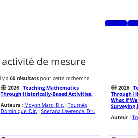
Mots-clés
Aute
activité de mesure
Il y a
60 résultats
pour cette recherche
2026
Teaching Mathematics
2026
T
Through Historically-Based Activities.
Through His
What If We
Auteurs :
Moyon Marc. Dir.
;
Tournès
Surveying E
Dominique. Dir.
;
Snezana Lawrence. Dir.
Auteur :
Tr