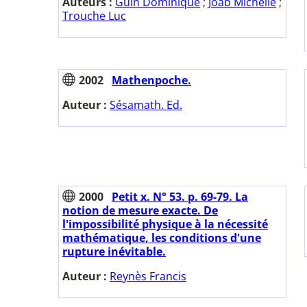
Auteurs :
Guin Dominique
;
Joab Michelle
;
Trouche Luc
2002
Mathenpoche.
Auteur :
Sésamath. Ed.
2000
Petit x. N° 53. p. 69-79. La
notion de mesure exacte. De
l'impossibilité physique à la nécessité
mathématique, les conditions d'une
rupture inévitable.
Auteur :
Reynès Francis