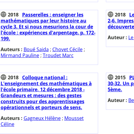
2018
Passerelles : enseigner les
2018
Le
mathématiques par leur histoire au
2-6. Impres
cycle 3. Et si nous mesurions la cour de
découverte
l'école : expériences d'arpentage. p. 172-
Auteur :
Le
199.
Auteurs :
Boué Saida
;
Chovet Cécile
;
Mirmand Pauline
;
Troudet Marc
2018
Colloque national :
2015
PL
L'enseignement des mathématiques à
30-32. Un 
l'école primaire, 12 décembre 2018 -
5ème.
Grandeurs et mesures : des gestes
Auteur :
Be
construits pour des apprentissages
opérationnels et porteurs de sens.
Auteurs :
Gagneux Hélène
;
Mousset
Céline