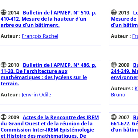
2014
Bulletin de l'APMEP. N° 510. p.
2013
Le
410-412. Mesure de la hauteur d'un
Mesure de 
arbre ou d'un bâtiment.
d'un bâtim
Auteur :
François Rachel
Auteur :
Fr
2010
Bulletin de l'APMEP. N° 486. p.
2009
Bu
11-20. De l'architecture aux
244-249. 
mathématiques : des lycéens sur le
environne
terrain.
Auteurs :
K
Auteur :
Jenvrin Odile
Bruno
2009
Actes de la Rencontre des IREM
2007
Bu
du Grand Ouest et de la réunion de la
661-672. G
Commission Inter-IREM Epistémologie
d'un bâtim
et Histoire des mathématiques. De