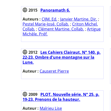
2015
Panoramath 6.
Auteurs :
CIJM. Ed.
;
Janvier Martine. Dir.
;
Pestel Marie-José. Collab.
;
Criton Michel.
Collab.
;
Clément Martine. Collab.
;
Artigue
Michèle. Préf.
2012
Les Cahiers Clairaut. N° 140. p.
22-23. Ombre d'une montagne sur la
Lune.
Auteur :
Causeret Pierre
2009
PLOT. Nouvelle série. N° 25. p.
19-23. Prenons de la hauteur.
Auteur :
Malrieu Lise