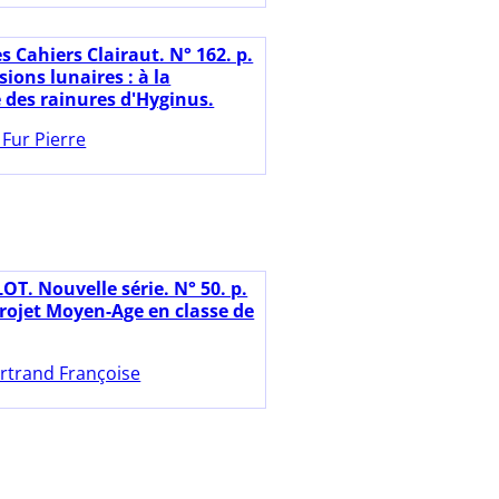
s Cahiers Clairaut. N° 162. p.
sions lunaires : à la
 des rainures d'Hyginus.
 Fur Pierre
OT. Nouvelle série. N° 50. p.
projet Moyen-Age en classe de
rtrand Françoise