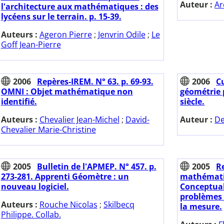
Auteur :
Ar
l'architecture aux mathématiques : des
lycéens sur le terrain. p. 15-39.
Auteurs :
Ageron Pierre
;
Jenvrin Odile
;
Le
Goff Jean-Pierre
2006
Repères-IREM. N° 63. p. 69-93.
2006
C
OMNI : Objet mathématique non
géométrie 
identifié.
siècle.
Auteurs :
Chevalier Jean-Michel
;
David-
Auteur :
De
Chevalier Marie-Christine
2005
Bulletin de l'APMEP. N° 457. p.
2005
R
273-281. Apprenti Géomètre : un
mathématiq
nouveau logiciel.
Conceptual
problèmes 
Auteurs :
Rouche Nicolas
;
Skilbecq
la mesure.
Philippe. Collab.