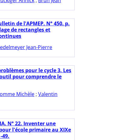
lückiger Annick
;
Brun Jean
lletin de l'APMEP. N° 450. p.
lage de rectangles et
continues
iedelmeyer Jean-Pierre
roblèmes pour le cycle 3. Les
outil pour comprendre le
omme Michèle
;
Valentin
A. N° 22. Inventer une
pour l'école primaire au XIXe
1-49.