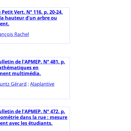
 Petit Vert. N° 116. p. 20-24.
la hauteur d'un arbre ou
ent.
ançois Rachel
lletin de l'APMEP. N° 481. p.
Mathématiques en
ment multimédia.
untz Gérard
;
Alaplantive
lletin de l'APMEP. N° 472. p.
éométrie dans la rue : mesure
ent avec les étudiants.