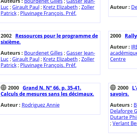
Auteurs :
Bourdenet Gilles
;
Gasser Jean-
Luc
;
Girault Paul
;
Kretz Elizabeth
;
Zoller
Auteur :
De
Patrick
;
Pluvinage François. Préf.
2002
Ressources pour le programme de
2000
Rall
sixième.
Auteur :
IR
Auteurs :
Bourdenet Gilles
;
Gasser Jean-
académique
Luc
;
Girault Paul
;
Kretz Elizabeth
;
Zoller
Centre
Patrick
;
Pluvinage François. Préf.
2000
Grand N. N° 66. p. 35-41.
2000
L
Calculs de mesures sans les décimaux.
savoirs.
Auteur :
Rodriguez Annie
Auteurs :
B
Delaforge 
Dutarte Phi
;
Verlant Be