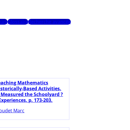
urs
Glossaire
Recherche avancée
eaching Mathematics
torically-Based Activities.
 Measured the Schoolyard ?
xperiences. p. 173-203.
oudet Marc