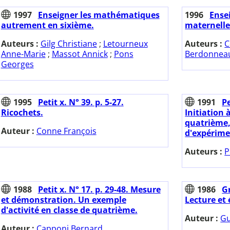
1997
Enseigner les mathématiques
1996
Ense
autrement en sixième.
maternelle
Auteurs :
Gilg Christiane
;
Letourneux
Auteurs :
C
Anne-Marie
;
Massot Annick
;
Pons
Berdonneau
Georges
1995
Petit x. N° 39. p. 5-27.
1991
Pe
Ricochets.
Initiation
quatrième
Auteur :
Conne François
d'expérime
Auteurs :
P
1988
Petit x. N° 17. p. 29-48. Mesure
1986
Gr
et démonstration. Un exemple
Lecture et 
d'activité en classe de quatrième.
Auteur :
Gu
Auteur :
Capponi Bernard