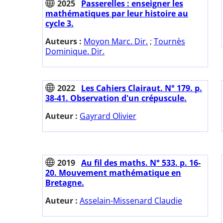
2025
Passerelles : enseigner les
mathématiques par leur histoire au
cycle 3.
Auteurs :
Moyon Marc. Dir.
;
Tournès
Dominique. Dir.
2022
Les Cahiers Clairaut. N° 179. p.
38-41. Observation d'un crépuscule.
Auteur :
Gayrard Olivier
2019
Au fil des maths. N° 533. p. 16-
20. Mouvement mathématique en
Bretagne.
Auteur :
Asselain-Missenard Claudie