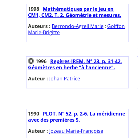
1998
Mathématiques par le jeu en
CM1, CM2. T. 2. Géométrie et mesures.
Auteurs :
Berrondo-Agrell Marie
;
Goiffon
Marie-Brigitte
1996
Repères-IREM. N° 23. p. 31-42.
Géomètres en herbe "à l'ancienne".
Auteur :
Johan Patrice
1990
PLOT. N° 52. p. 2-6. La méridienne
avec des premières S.
Auteur :
Jozeau Marie-Françoise