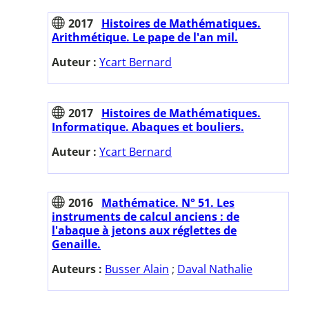
2017
Histoires de Mathématiques.
Arithmétique. Le pape de l'an mil.
Auteur :
Ycart Bernard
2017
Histoires de Mathématiques.
Informatique. Abaques et bouliers.
Auteur :
Ycart Bernard
2016
Mathématice. N° 51. Les
instruments de calcul anciens : de
l'abaque à jetons aux réglettes de
Genaille.
Auteurs :
Busser Alain
;
Daval Nathalie