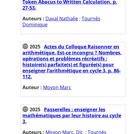
Token Abacus to Written Calculation. p.
27-53.
Auteurs :
Daval Nathalie
;
Tournès
Dominique
2025
Actes du Colloque Raisonner en
arithmétique. Est-ce incongru ? Nombres,
opérations et problèmes récréatifs :
histoire(s) parfaite(s) et figurée(s) pour
enseigner l’arithmétique en cycle 3. p. 86-
112.
Auteur :
Moyon Marc
2025
Passerelles : enseigner les
mathématiques par leur histoire au cycle
3.
Auteurs :
Moyon Marc. Dir.
;
Tournès