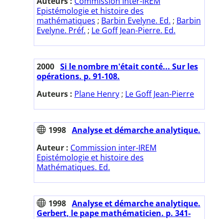
Auteurs :
Commission inter-IREM
Epistémologie et histoire des
mathématiques
;
Barbin Evelyne. Ed.
;
Barbin
Evelyne. Préf.
;
Le Goff Jean-Pierre. Ed.
2000
Si le nombre m'était conté... Sur les
opérations. p. 91-108.
Auteurs :
Plane Henry
;
Le Goff Jean-Pierre
1998
Analyse et démarche analytique.
Auteur :
Commission inter-IREM
Epistémologie et histoire des
Mathématiques. Ed.
1998
Analyse et démarche analytique.
Gerbert, le pape mathématicien. p. 341-