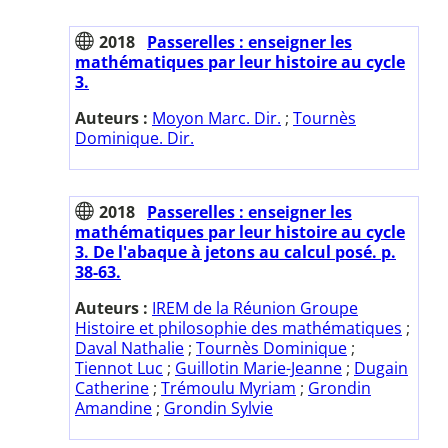
2018
Passerelles : enseigner les
mathématiques par leur histoire au cycle
3.
Auteurs :
Moyon Marc. Dir.
;
Tournès
Dominique. Dir.
2018
Passerelles : enseigner les
mathématiques par leur histoire au cycle
3. De l'abaque à jetons au calcul posé. p.
38-63.
Auteurs :
IREM de la Réunion Groupe
Histoire et philosophie des mathématiques
;
Daval Nathalie
;
Tournès Dominique
;
Tiennot Luc
;
Guillotin Marie-Jeanne
;
Dugain
Catherine
;
Trémoulu Myriam
;
Grondin
Amandine
;
Grondin Sylvie