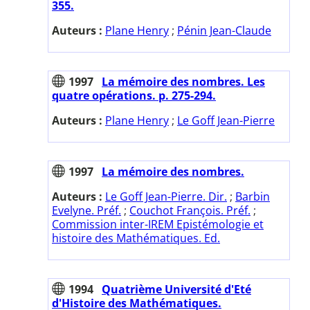
355.
Auteurs :
Plane Henry
;
Pénin Jean-Claude
1997
La mémoire des nombres. Les
quatre opérations. p. 275-294.
Auteurs :
Plane Henry
;
Le Goff Jean-Pierre
1997
La mémoire des nombres.
Auteurs :
Le Goff Jean-Pierre. Dir.
;
Barbin
Evelyne. Préf.
;
Couchot François. Préf.
;
Commission inter-IREM Epistémologie et
histoire des Mathématiques. Ed.
1994
Quatrième Université d'Eté
d'Histoire des Mathématiques.