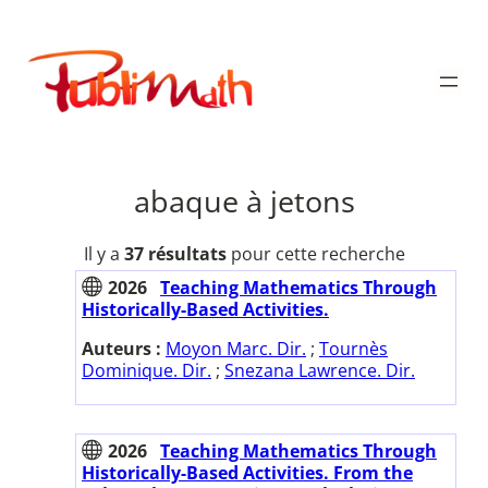
Aller
au
Publimath
contenu
abaque à jetons
Il y a
37 résultats
pour cette recherche
2026
Teaching Mathematics Through
Historically-Based Activities.
Auteurs :
Moyon Marc. Dir.
;
Tournès
Dominique. Dir.
;
Snezana Lawrence. Dir.
2026
Teaching Mathematics Through
Historically-Based Activities. From the