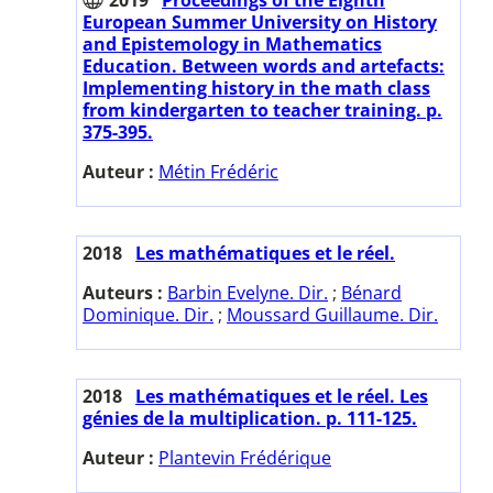
European Summer University on History
and Epistemology in Mathematics
Education. Between words and artefacts:
Implementing history in the math class
from kindergarten to teacher training. p.
375-395.
Auteur :
Métin Frédéric
2018
Les mathématiques et le réel.
Auteurs :
Barbin Evelyne. Dir.
;
Bénard
Dominique. Dir.
;
Moussard Guillaume. Dir.
2018
Les mathématiques et le réel. Les
génies de la multiplication. p. 111-125.
Auteur :
Plantevin Frédérique