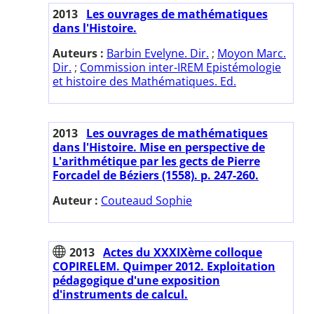
2013
Les ouvrages de mathématiques
dans l'Histoire.
Auteurs :
Barbin Evelyne. Dir.
;
Moyon Marc.
Dir.
;
Commission inter-IREM Epistémologie
et histoire des Mathématiques. Ed.
2013
Les ouvrages de mathématiques
dans l'Histoire. Mise en perspective de
L'arithmétique par les gects de Pierre
Forcadel de Béziers (1558). p. 247-260.
Auteur :
Couteaud Sophie
2013
Actes du XXXIXème colloque
COPIRELEM. Quimper 2012. Exploitation
pédagogique d'une exposition
d'instruments de calcul.