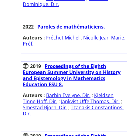
Dominique. Dir.
2022
Paroles de mathématiciens.
Auteurs :
Fréchet Michel
;
Nicolle Jean-Marie.
Préf.
2019
Proceedings of the Eighth
European Summer University on History
and Epistemology in Mathematics
Education ESU 8.
Auteurs :
Barbin Evelyne. Dir.
;
Kjeldsen
Tinne Hoff. Dir.
;
Jankvist Uffe Thomas. Dir.
;
Smestad Bjorn. Dir.
;
Tzanakis Constantinos.
Dir.
2019
Proceedings of the Eighth