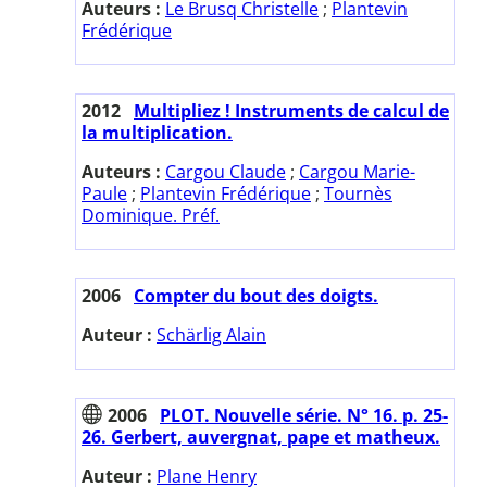
Auteurs :
Le Brusq Christelle
;
Plantevin
Frédérique
2012
Multipliez ! Instruments de calcul de
la multiplication.
Auteurs :
Cargou Claude
;
Cargou Marie-
Paule
;
Plantevin Frédérique
;
Tournès
Dominique. Préf.
2006
Compter du bout des doigts.
Auteur :
Schärlig Alain
2006
PLOT. Nouvelle série. N° 16. p. 25-
26. Gerbert, auvergnat, pape et matheux.
Auteur :
Plane Henry