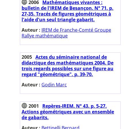
2006
Mathématiques vivantes :
bulletin de l'IREM de Besançon. N° 71. p.
27-35. Tracés de figures géométriques à
l'aide d'un seul triangle gabarit.
Auteur :
IREM de Franche-Comté Groupe
Rallye mathématique
2005
Actes du séminaire national de
didactique des mathématiques 2004. De
trois regards possibles sur une figure au
regard "géométrique". p. 39-70.
Auteur :
Godin Marc
2001
Repères-IREM. N° 43. p. 5-27.
Actions géométriques avec un ensemble
de gabarits.
Auteur :
Bettinelli Bernard