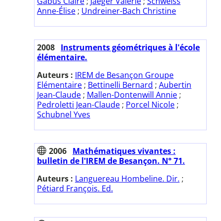
Gabus Claire
;
Jaeger Valérie
;
Schweiss
Anne-Élise
;
Undreiner-Bach Christine
2008
Instruments géométriques à l'école
élémentaire.
Auteurs :
IREM de Besançon Groupe
Elémentaire
;
Bettinelli Bernard
;
Aubertin
Jean-Claude
;
Mallen-Dontenwill Annie
;
Pedroletti Jean-Claude
;
Porcel Nicole
;
Schubnel Yves
2006
Mathématiques vivantes :
bulletin de l'IREM de Besançon. N° 71.
Auteurs :
Languereau Hombeline. Dir.
;
Pétiard François. Ed.