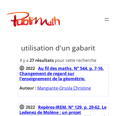
Aller
au
Publimath
contenu
utilisation d'un gabarit
Il y a
27 résultats
pour cette recherche
2022
Au fil des maths. N° 544. p. 7-16.
Changement de regard sur
l'enseignement de la géométrie.
Auteur :
Mangiante-Orsola Christine
2022
Repères-IREM. N° 129. p. 29-62. Le
Ledenez de Molène : un projet