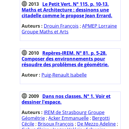
2013
Le Petit Vert. N° 115. p. 10-13.
Maths et Architecture : dessinons une
citadelle comme le propose Jean Errard.
Auteurs :
Drouin François
;
APMEP Lorraine
Groupe Maths et Arts
2010
Repères-IREM. N° 81. p. 5-28.
Composer des environnements pour
résoudre des problèmes de géométrie.
Auteur :
Puig-Renault Isabelle
2009
Dans nos classes. N° 1. Voir et
dessiner l'espace.
Auteurs :
IREM de Strasbourg Groupe
Géométrie
;
Acker Emmanuelle
;
Bergotti
Cécile
;
Brisoux François
;
De Mezzo Adeline
;