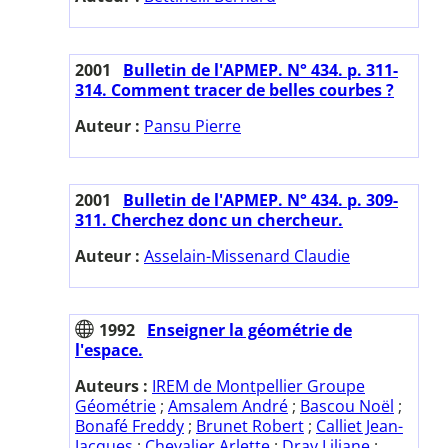
2001
Bulletin de l'APMEP. N° 434. p. 311-
314. Comment tracer de belles courbes ?
Auteur :
Pansu Pierre
2001
Bulletin de l'APMEP. N° 434. p. 309-
311. Cherchez donc un chercheur.
Auteur :
Asselain-Missenard Claudie
1992
Enseigner la géométrie de
l'espace.
Auteurs :
IREM de Montpellier Groupe
Géométrie
;
Amsalem André
;
Bascou Noël
;
Bonafé Freddy
;
Brunet Robert
;
Calliet Jean-
Jacques
;
Chevalier Arlette
;
Dray Liliane
;