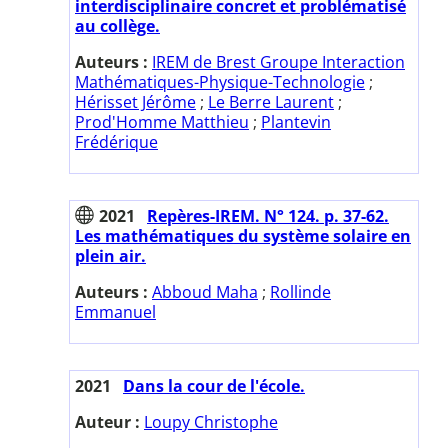
interdisciplinaire concret et problématisé
au collège.
Auteurs :
IREM de Brest Groupe Interaction
Mathématiques-Physique-Technologie
;
Hérisset Jérôme
;
Le Berre Laurent
;
Prod'Homme Matthieu
;
Plantevin
Frédérique
2021
Repères-IREM. N° 124. p. 37-62.
Les mathématiques du système solaire en
plein air.
Auteurs :
Abboud Maha
;
Rollinde
Emmanuel
2021
Dans la cour de l'école.
Auteur :
Loupy Christophe