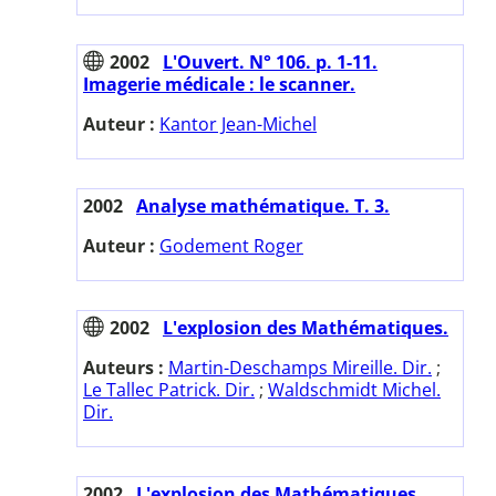
2002
L'Ouvert. N° 106. p. 1-11.
Imagerie médicale : le scanner.
Auteur :
Kantor Jean-Michel
2002
Analyse mathématique. T. 3.
Auteur :
Godement Roger
2002
L'explosion des Mathématiques.
Auteurs :
Martin-Deschamps Mireille. Dir.
;
Le Tallec Patrick. Dir.
;
Waldschmidt Michel.
Dir.
2002
L'explosion des Mathématiques.