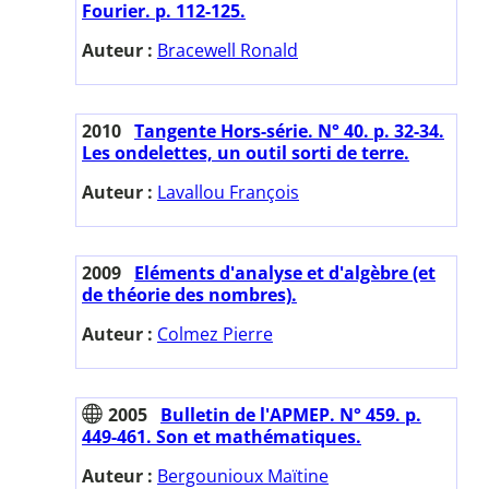
Fourier. p. 112-125.
Auteur :
Bracewell Ronald
2010
Tangente Hors-série. N° 40. p. 32-34.
Les ondelettes, un outil sorti de terre.
Auteur :
Lavallou François
2009
Eléments d'analyse et d'algèbre (et
de théorie des nombres).
Auteur :
Colmez Pierre
2005
Bulletin de l'APMEP. N° 459. p.
449-461. Son et mathématiques.
Auteur :
Bergounioux Maïtine