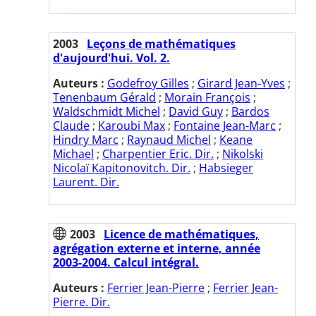
2003
Leçons de mathématiques
d'aujourd'hui. Vol. 2.
Auteurs :
Godefroy Gilles
;
Girard Jean-Yves
;
Tenenbaum Gérald
;
Morain François
;
Waldschmidt Michel
;
David Guy
;
Bardos
Claude
;
Karoubi Max
;
Fontaine Jean-Marc
;
Hindry Marc
;
Raynaud Michel
;
Keane
Michael
;
Charpentier Eric. Dir.
;
Nikolski
Nicolaï Kapitonovitch. Dir.
;
Habsieger
Laurent. Dir.
2003
Licence de mathématiques,
agrégation externe et interne, année
2003-2004. Calcul intégral.
Auteurs :
Ferrier Jean-Pierre
;
Ferrier Jean-
Pierre. Dir.