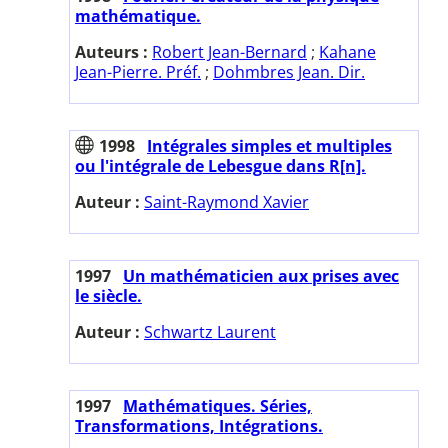
mathématique.
Auteurs :
Robert Jean-Bernard
;
Kahane
Jean-Pierre. Préf.
;
Dohmbres Jean. Dir.
1998
Intégrales simples et multiples
ou l'intégrale de Lebesgue dans R[n].
Auteur :
Saint-Raymond Xavier
1997
Un mathématicien aux prises avec
le siècle.
Auteur :
Schwartz Laurent
1997
Mathématiques. Séries,
Transformations, Intégrations.