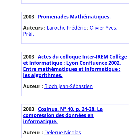
2003
Promenades Mathématiques.
Auteurs :
Laroche Frédéric
;
Olivier Yves.
Préf.
2003
Actes du colloque Inter-IREM Collège
et Informatique : Lyon Confluence 2002.
Entre mathématiques et informatique :
les algorithmes.
Auteur :
Bloch Jean-Sébastien
2003
Cosinus. N° 40. p. 24-28. La
compression des données en
informatique.
Auteur :
Delerue Nicolas