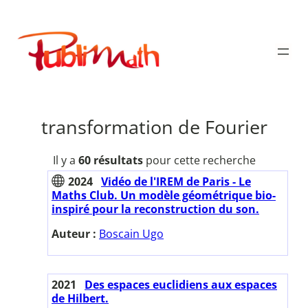
Aller
au
Publimath
contenu
transformation de Fourier
Il y a
60 résultats
pour cette recherche
2024
Vidéo de l'IREM de Paris - Le
Maths Club. Un modèle géométrique bio-
inspiré pour la reconstruction du son.
Auteur :
Boscain Ugo
2021
Des espaces euclidiens aux espaces
de Hilbert.