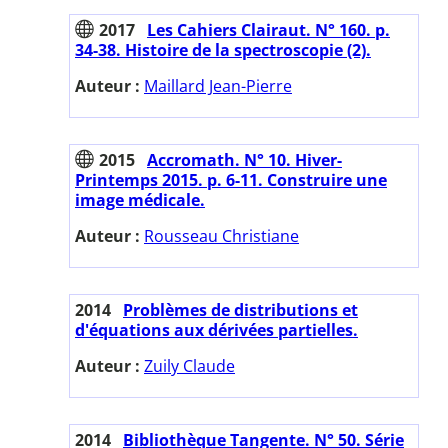
2017
Les Cahiers Clairaut. N° 160. p.
34-38. Histoire de la spectroscopie (2).
Auteur :
Maillard Jean-Pierre
2015
Accromath. N° 10. Hiver-
Printemps 2015. p. 6-11. Construire une
image médicale.
Auteur :
Rousseau Christiane
2014
Problèmes de distributions et
d'équations aux dérivées partielles.
Auteur :
Zuily Claude
2014
Bibliothèque Tangente. N° 50. Série