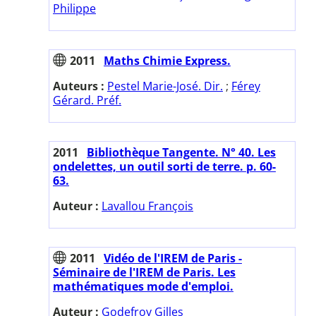
Philippe
2011
Maths Chimie Express.
Auteurs :
Pestel Marie-José. Dir.
;
Férey
Gérard. Préf.
2011
Bibliothèque Tangente. N° 40. Les
ondelettes, un outil sorti de terre. p. 60-
63.
Auteur :
Lavallou François
2011
Vidéo de l'IREM de Paris -
Séminaire de l'IREM de Paris. Les
mathématiques mode d'emploi.
Auteur :
Godefroy Gilles