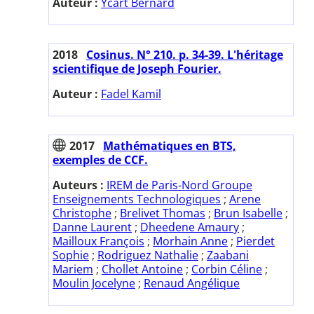
Auteur :
Ycart Bernard
2018
Cosinus. N° 210. p. 34-39. L'héritage
scientifique de Joseph Fourier.
Auteur :
Fadel Kamil
2017
Mathématiques en BTS,
exemples de CCF.
Auteurs :
IREM de Paris-Nord Groupe
Enseignements Technologiques
;
Arene
Christophe
;
Brelivet Thomas
;
Brun Isabelle
;
Danne Laurent
;
Dheedene Amaury
;
Mailloux François
;
Morhain Anne
;
Pierdet
Sophie
;
Rodriguez Nathalie
;
Zaabani
Mariem
;
Chollet Antoine
;
Corbin Céline
;
Moulin Jocelyne
;
Renaud Angélique