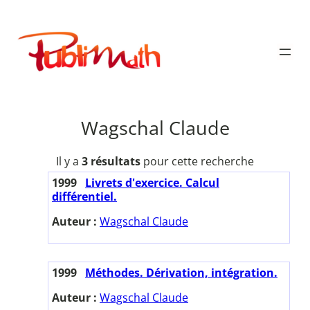
Aller
au
Publimath
contenu
Wagschal Claude
Il y a
3 résultats
pour cette recherche
1999
Livrets d'exercice. Calcul
différentiel.
Auteur :
Wagschal Claude
1999
Méthodes. Dérivation, intégration.
Auteur :
Wagschal Claude