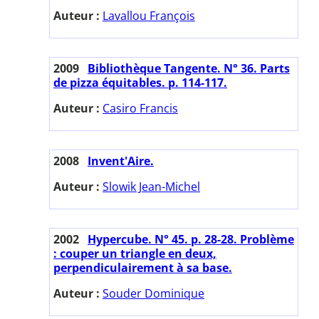
Auteur :
Lavallou François
2009
Bibliothèque Tangente. N° 36. Parts
de pizza équitables. p. 114-117.
Auteur :
Casiro Francis
2008
Invent'Aire.
Auteur :
Slowik Jean-Michel
2002
Hypercube. N° 45. p. 28-28. Problème
: couper un triangle en deux,
perpendiculairement à sa base.
Auteur :
Souder Dominique