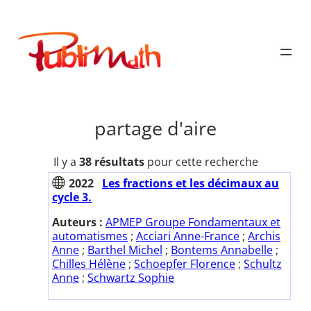
Aller
au
Publimath
contenu
partage d'aire
Il y a
38 résultats
pour cette recherche
2022
Les fractions et les décimaux au
cycle 3.
Auteurs :
APMEP Groupe Fondamentaux et
automatismes
;
Acciari Anne-France
;
Archis
Anne
;
Barthel Michel
;
Bontems Annabelle
;
Chilles Hélène
;
Schoepfer Florence
;
Schultz
Anne
;
Schwartz Sophie