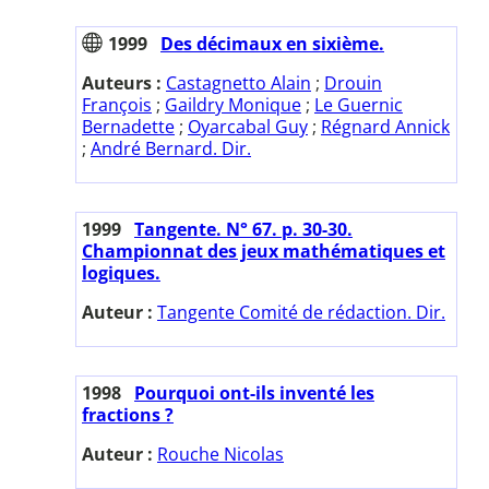
1999
Des décimaux en sixième.
Auteurs :
Castagnetto Alain
;
Drouin
François
;
Gaildry Monique
;
Le Guernic
Bernadette
;
Oyarcabal Guy
;
Régnard Annick
;
André Bernard. Dir.
1999
Tangente. N° 67. p. 30-30.
Championnat des jeux mathématiques et
logiques.
Auteur :
Tangente Comité de rédaction. Dir.
1998
Pourquoi ont-ils inventé les
fractions ?
Auteur :
Rouche Nicolas