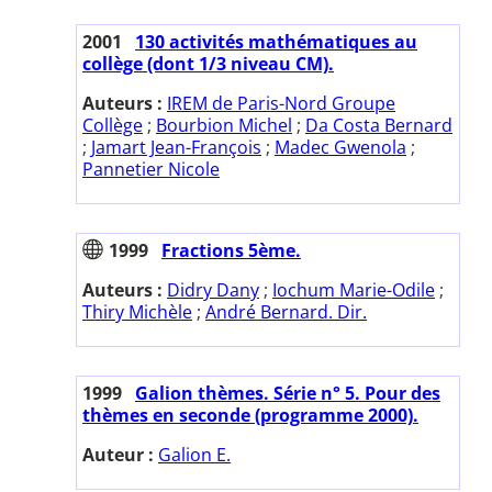
2001
130 activités mathématiques au
collège (dont 1/3 niveau CM).
Auteurs :
IREM de Paris-Nord Groupe
Collège
;
Bourbion Michel
;
Da Costa Bernard
;
Jamart Jean-François
;
Madec Gwenola
;
Pannetier Nicole
1999
Fractions 5ème.
Auteurs :
Didry Dany
;
Iochum Marie-Odile
;
Thiry Michèle
;
André Bernard. Dir.
1999
Galion thèmes. Série n° 5. Pour des
thèmes en seconde (programme 2000).
Auteur :
Galion E.