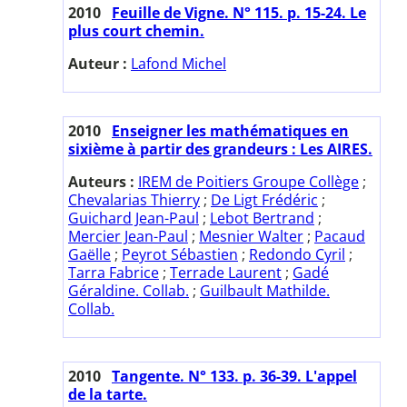
2010
Feuille de Vigne. N° 115. p. 15-24. Le
plus court chemin.
Auteur :
Lafond Michel
2010
Enseigner les mathématiques en
sixième à partir des grandeurs : Les AIRES.
Auteurs :
IREM de Poitiers Groupe Collège
;
Chevalarias Thierry
;
De Ligt Frédéric
;
Guichard Jean-Paul
;
Lebot Bertrand
;
Mercier Jean-Paul
;
Mesnier Walter
;
Pacaud
Gaëlle
;
Peyrot Sébastien
;
Redondo Cyril
;
Tarra Fabrice
;
Terrade Laurent
;
Gadé
Géraldine. Collab.
;
Guilbault Mathilde.
Collab.
2010
Tangente. N° 133. p. 36-39. L'appel
de la tarte.