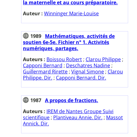
la maternelle et au cours préparatoire.
Auteur :
Winninger Marie-Louise
1989
Mathématiques, activités de
soutien 6e-5e. Fichier n° 1. Activités
numériques, partages.
Auteurs :
Boissou Robert
;
Clarou Philippe
;
Capponi Bernard
;
Deschatres Nadine
;
Guillermard Rirette
;
Vignal Simone
;
Clarou
Philippe. Dir.
;
Capponi Bernard. Dir.
1987
A propos de fractions.
Auteurs :
IREM de Nantes Groupe Suivi
scientifique
;
Plantiveau Annie. Dir.
;
Massot
Annick. Dir.