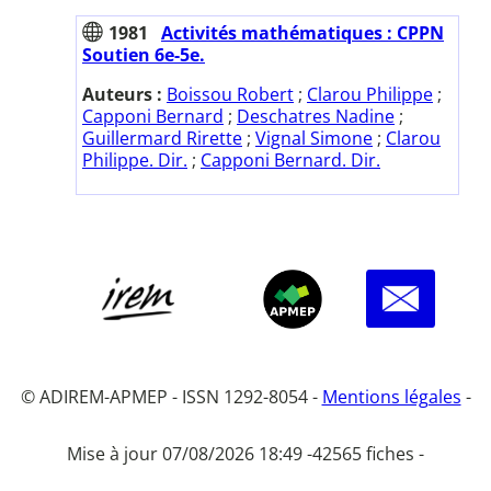
1981
Activités mathématiques : CPPN
Soutien 6e-5e.
Auteurs :
Boissou Robert
;
Clarou Philippe
;
Capponi Bernard
;
Deschatres Nadine
;
Guillermard Rirette
;
Vignal Simone
;
Clarou
Philippe. Dir.
;
Capponi Bernard. Dir.
© ADIREM-APMEP - ISSN 1292-8054 -
Mentions légales
-
Mise à jour 07/08/2026 18:49 -
42565 fiches -