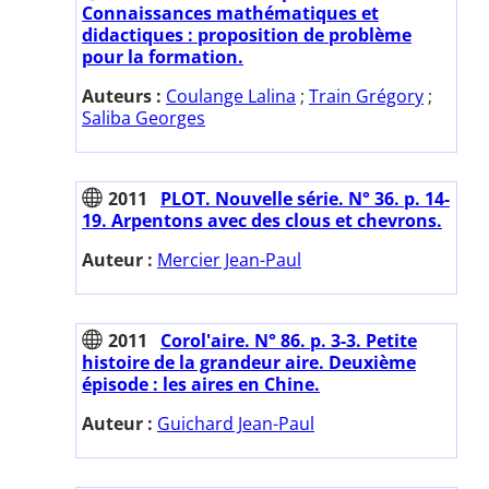
Connaissances mathématiques et
didactiques : proposition de problème
pour la formation.
Auteurs :
Coulange Lalina
;
Train Grégory
;
Saliba Georges
2011
PLOT. Nouvelle série. N° 36. p. 14-
19. Arpentons avec des clous et chevrons.
Auteur :
Mercier Jean-Paul
2011
Corol'aire. N° 86. p. 3-3. Petite
histoire de la grandeur aire. Deuxième
épisode : les aires en Chine.
Auteur :
Guichard Jean-Paul