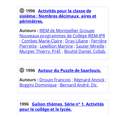
1996
Activités pour la classe de
sixième : Nombres décimaux, aires et
périmètres.
Auteurs :
IREM de Montpellier Groupe
Nouveaux programmes de Collège IREM-IPR
;
Combes Marie-Claire
;
Dray Liliane
;
Ferrière
Pierrette
;
Lewillion Martine
;
Sauter Mireille
;
Murgier Thierry. Préf.
;
Boutté Daniel. Collab.
1996
Autour du Puzzle de Saarlouis.
Auteurs :
Drouin François
;
Régnard Annick
;
Boggini Dominique
;
Bernard André. Dir.
1996
Galion thèmes. Série n° 1. Activités
pour le collège et le lycée.