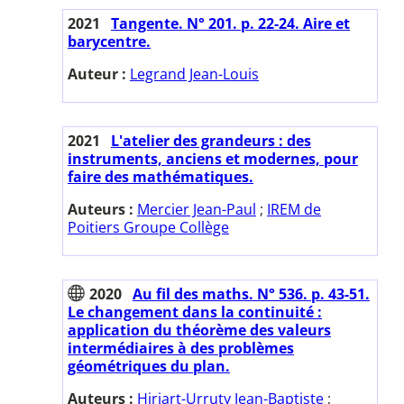
2021
Tangente. N° 201. p. 22-24. Aire et
barycentre.
Auteur :
Legrand Jean-Louis
2021
L'atelier des grandeurs : des
instruments, anciens et modernes, pour
faire des mathématiques.
Auteurs :
Mercier Jean-Paul
;
IREM de
Poitiers Groupe Collège
2020
Au fil des maths. N° 536. p. 43-51.
Le changement dans la continuité :
application du théorème des valeurs
intermédiaires à des problèmes
géométriques du plan.
Auteurs :
Hiriart-Urruty Jean-Baptiste
;