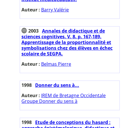
Auteur :
Barry Valérie
2003
Annales de didactique et de
sciences cognitives. V. 8. p. 167-189.
Apprentissage de la proportionnalité et
symbolisations chez des élèves en échec
scolaire de SEGPA.
Auteur :
Belmas Pierre
1998
Donner du sens à...
Auteur :
IREM de Bretagne Occidentale
Groupe Donner du sens à
1998
Etude de conceptions du hasard :
approche épistémologique, didactique et