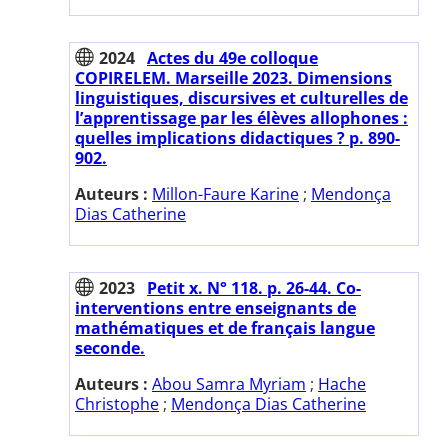
2024
Actes du 49e colloque
COPIRELEM. Marseille 2023. Dimensions
linguistiques, discursives et culturelles de
l’apprentissage par les élèves allophones :
quelles implications didactiques ? p. 890-
902.
Auteurs :
Millon-Faure Karine
;
Mendonça
Dias Catherine
2023
Petit x. N° 118. p. 26-44. Co-
interventions entre enseignants de
mathématiques et de français langue
seconde.
Auteurs :
Abou Samra Myriam
;
Hache
Christophe
;
Mendonça Dias Catherine