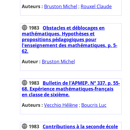
Auteurs :
Bruston Michel
;
Rouxel Claude
1983
Obstacles et déblocages en
mathématiques. Hypothèses et
propositions pédagogiques pour
l'enseignement des mathématiques. p. 5-
62.
Auteur :
Bruston Michel
1983
Bulletin de l'APMEP. N° 337. p. 55-
68. Expérience mathématiques-français
en classe de sixième.
Auteurs :
Vecchio Hélène
;
Boucris Luc
1983
Contributions à la seconde école