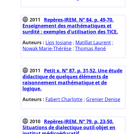
2011
Repères-IREM. N° 84. p. 49-70.
Enseignement des mathématiques et
surdité : exemples d'utilisation des TICE.
Auteurs :
Lips Josiane
;
Matillat Laurent
;
Nowak Marie-Thérèse
;
Thomas René
2011
Petit x. N° 87. p. 31-52. Une étude
didactique de quelques éléments de
raisonnement mathématique et de
logique.
Auteurs :
Fabert Charlotte
;
Grenier Denise
2010
Repères-IREM. N° 79. p. 23-50.
Situations de dialectique outil-objet en
institut médicoéducatif.