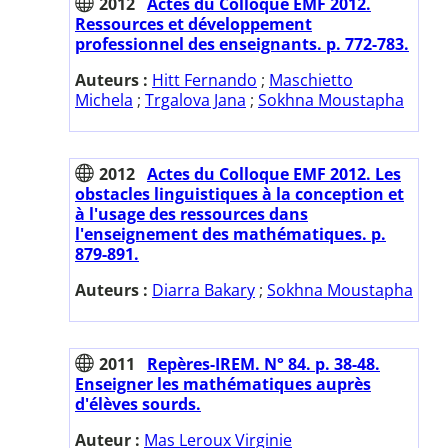
2012
Actes du Colloque EMF 2012.
Ressources et développement
professionnel des enseignants. p. 772-783.
Auteurs :
Hitt Fernando
;
Maschietto
Michela
;
Trgalova Jana
;
Sokhna Moustapha
2012
Actes du Colloque EMF 2012. Les
obstacles linguistiques à la conception et
à l'usage des ressources dans
l'enseignement des mathématiques. p.
879-891.
Auteurs :
Diarra Bakary
;
Sokhna Moustapha
2011
Repères-IREM. N° 84. p. 38-48.
Enseigner les mathématiques auprès
d'élèves sourds.
Auteur :
Mas Leroux Virginie