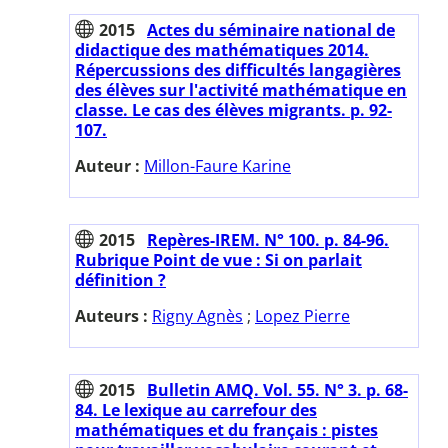
2015
Actes du séminaire national de
didactique des mathématiques 2014.
Répercussions des difficultés langagières
des élèves sur l'activité mathématique en
classe. Le cas des élèves migrants. p. 92-
107.
Auteur :
Millon-Faure Karine
2015
Repères-IREM. N° 100. p. 84-96.
Rubrique Point de vue : Si on parlait
définition ?
Auteurs :
Rigny Agnès
;
Lopez Pierre
2015
Bulletin AMQ. Vol. 55. N° 3. p. 68-
84. Le lexique au carrefour des
mathématiques et du français : pistes