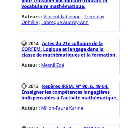
pour travailler vocabulaire courant et
vocabulaire mathématique.
Auteurs :
Vincent Fabienne
;
Tremblay
Ophélie
;
Labreque Audrey-Ann
2014
Actes du 21e colloque de la
CORFEM. Logique et langage dans la
classe de mathématiques et la formation.
Auteur :
Mesnil Zoé
2013
Repères-IREM. N° 90. p. 49-64.
Enseigner les compétences langagières
indispensables à l'activité mathématique.
Auteur :
Millon-Faure Karine