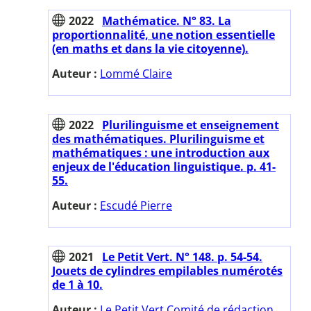
2022
Mathématice. N° 83. La
proportionnalité, une notion essentielle
(en maths et dans la vie citoyenne).
Auteur :
Lommé Claire
2022
Plurilinguisme et enseignement
des mathématiques. Plurilinguisme et
mathématiques : une introduction aux
enjeux de l'éducation linguistique. p. 41-
55.
Auteur :
Escudé Pierre
2021
Le Petit Vert. N° 148. p. 54-54.
Jouets de cylindres empilables numérotés
de 1 à 10.
Auteur :
Le Petit Vert Comité de rédaction.