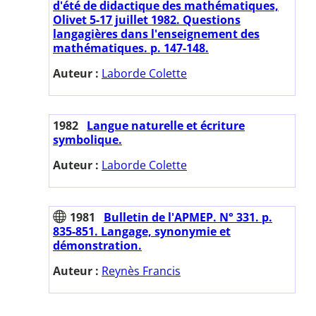
d'été de didactique des mathématiques,
Olivet 5-17 juillet 1982. Questions
langagières dans l'enseignement des
mathématiques. p. 147-148.
Auteur :
Laborde Colette
1982
Langue naturelle et écriture
symbolique.
Auteur :
Laborde Colette
1981
Bulletin de l'APMEP. N° 331. p.
835-851. Langage, synonymie et
démonstration.
Auteur :
Reynès Francis