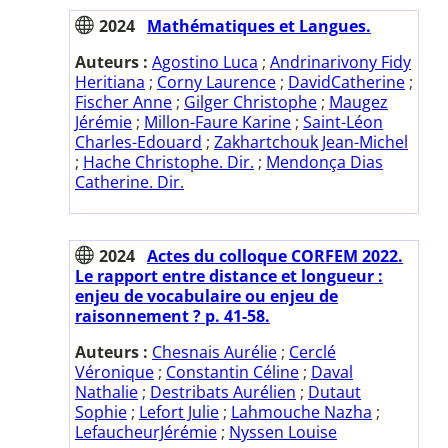
2024
Mathématiques et Langues.
Auteurs :
Agostino Luca
;
Andrinarivony Fidy
Heritiana
;
Corny Laurence
;
DavidCatherine
;
Fischer Anne
;
Gilger Christophe
;
Maugez
Jérémie
;
Millon-Faure Karine
;
Saint-Léon
Charles-Edouard
;
Zakhartchouk Jean-Michel
;
Hache Christophe. Dir.
;
Mendonça Dias
Catherine. Dir.
2024
Actes du colloque CORFEM 2022.
Le rapport entre distance et longueur :
enjeu de vocabulaire ou enjeu de
raisonnement ? p. 41-58.
Auteurs :
Chesnais Aurélie
;
Cerclé
Véronique
;
Constantin Céline
;
Daval
Nathalie
;
Destribats Aurélien
;
Dutaut
Sophie
;
Lefort Julie
;
Lahmouche Nazha
;
LefaucheurJérémie
;
Nyssen Louise