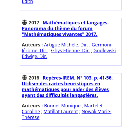
Edith
2017
Mathématiques et langages.
Panorama du thème du forum
"Mathématiques vivantes" 2017.
Auteurs :
Artigue Michèle. Dir.
;
Germoni
Jérôme. Dir.
;
Ghys Etienne. Dir.
;
Godlewski
Edwige. Dir.
2016
Repères-IREM. N° 103. p. 41-56.
Utiliser des cartes heuristiques en
mathématiques pour aider des élèves
ayant des difficultés langagières.
Auteurs :
Bonnet Monique
;
Martelet
Caroline
;
Matillat Laurent
;
Nowak Marie-
Thérèse