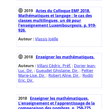
2019
Actes du Colloque EMF 2018.
Mathématiques et langage : le cas des
classes multilingues, un dé pour
l'enseignement Luxembourgeois. p. 919-
926.
Auteur :
Vlassis Joëlle
2018
Enseigner les mathématiques.
Auteurs :
Villani Cédric. Préf.
;
Dorier Jean-
Luc. Dir.
;
Gueudet Ghislaine. Dir.
;
Peltier
Marie-Lise. Dir.
;
Robert Aline. Dir.
;
Roditi
Eric. Dir.
2018
Enseigner les mathématiques.
L'enseignement et l'apprentissage de la
comparaison des nombres. p. 258-275.