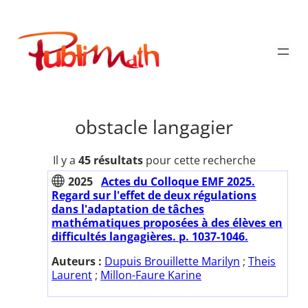
Aller
au
Publimath
contenu
obstacle langagier
Il y a
45 résultats
pour cette recherche
2025
Actes du Colloque EMF 2025.
Regard sur l'effet de deux régulations
dans l'adaptation de tâches
mathématiques proposées à des élèves en
difficultés langagières. p. 1037-1046.
Auteurs :
Dupuis Brouillette Marilyn
;
Theis
Laurent
;
Millon-Faure Karine