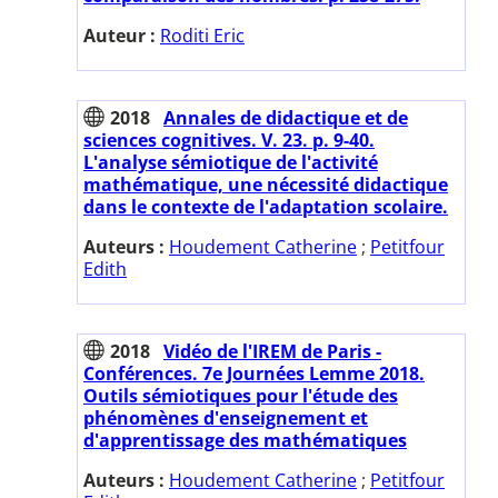
Auteur :
Roditi Eric
2018
Annales de didactique et de
sciences cognitives. V. 23. p. 9-40.
L'analyse sémiotique de l'activité
mathématique, une nécessité didactique
dans le contexte de l'adaptation scolaire.
Auteurs :
Houdement Catherine
;
Petitfour
Edith
2018
Vidéo de l'IREM de Paris -
Conférences. 7e Journées Lemme 2018.
Outils sémiotiques pour l'étude des
phénomènes d'enseignement et
d'apprentissage des mathématiques
Auteurs :
Houdement Catherine
;
Petitfour