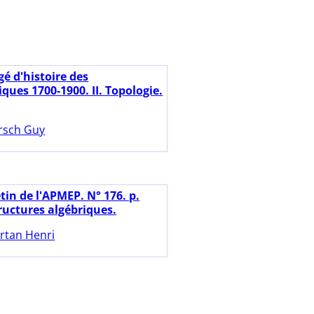
é d'histoire des
ues 1700-1900. II. Topologie.
rsch Guy
tin de l'APMEP. N° 176. p.
ructures algébriques.
rtan Henri