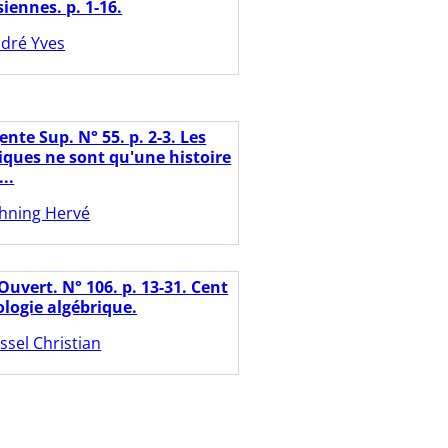
siennes. p. 1-16.
dré Yves
nte Sup. N° 55. p. 2-3. Les
ues ne sont qu'une histoire
..
hning Hervé
Ouvert. N° 106. p. 13-31. Cent
ologie algébrique.
ssel Christian