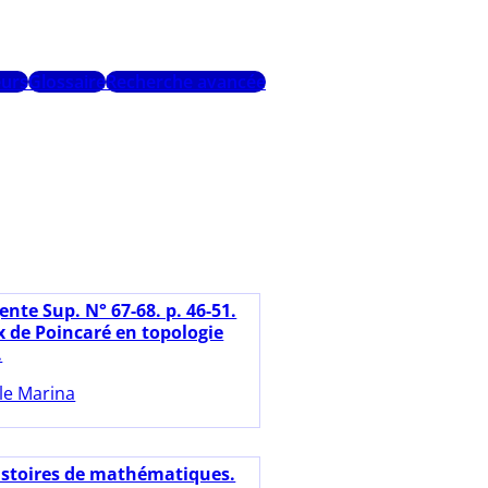
urs
Glossaire
Recherche avancée
nte Sup. N° 67-68. p. 46-51.
x de Poincaré en topologie
.
lle Marina
istoires de mathématiques.