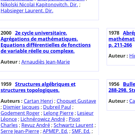
Nikolski Nicolaï Kapitonovitch. Dir.
;
Habsieger Laurent. Dir.
2000
2e cycle universitaire.
1978
Abrég
Agrégations de mathématiques.
mathématiq
Equations différentielles de fonctions
p. 211-266
de variable réelle ou complexe.
Auteur :
Hi
Auteur :
Arnaudiès Jean-Marie
1959
Structures algébriques et
1956
Bulle
structures topologiques.
288-298. St
Auteurs :
Cartan Henri
;
Choquet Gustave
Auteur :
Ca
;
Dixmier Jacques
;
Dubreil Paul
;
Godement Roger
;
Lelong Pierre
;
Lesieur
Léonce
;
Lichnérowicz André
;
Pisot
Charles
;
Revuz André
;
Schwartz Laurent
;
Serre Jean-Pierre
;
APMEP. Ed.
;
SMF. Ed.
;