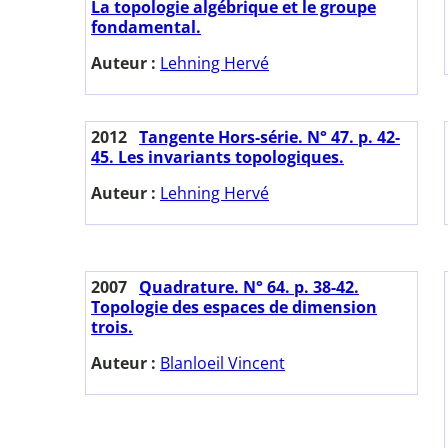
La topologie algébrique et le groupe
fondamental.
Auteur :
Lehning Hervé
2012
Tangente Hors-série. N° 47. p. 42-
45. Les invariants topologiques.
Auteur :
Lehning Hervé
2007
Quadrature. N° 64. p. 38-42.
Topologie des espaces de dimension
trois.
Auteur :
Blanloeil Vincent