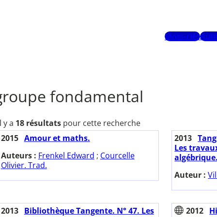
Mots-clés
Aute
groupe fondamental
Il y a
18 résultats
pour cette recherche
2015
Amour et maths.
2013
Tange
Les travau
Auteurs :
Frenkel Edward
;
Courcelle
algébrique
Olivier. Trad.
Auteur :
Vi
2013
Bibliothèque Tangente. N° 47. Les
2012
H