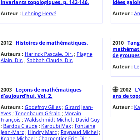
invariants topologiques. p. 142-146.
Idées galoi
Auteur :
Lehning Hervé
Auteur :
An
2012
Histoires de mathématiques.
2010
Tange
mathématiq
Auteurs :
Harinck Pascale. Dir.
;
Plagne
de groupes.
Alain. Dir.
;
Sabbah Claude. Dir.
Auteur :
Le
2003
Leçons de mathématiques
2002
L'
d'aujourd'hui. Vol. 2.
ans de top
Auteurs :
Godefroy Gilles
;
Girard Jean-
Auteur :
Ka
Yves
;
Tenenbaum Gérald
;
Morain
François
;
Waldschmidt Michel
;
David Guy
;
Bardos Claude
;
Karoubi Max
;
Fontaine
Jean-Marc
;
Hindry Marc
;
Raynaud Michel
;
Keane Michael
;
Charpentier Eric. Dir.
;