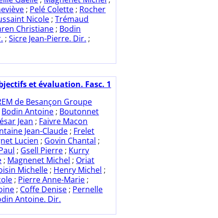
eviève
;
Pelé Colette
;
Rocher
ssaint Nicole
;
Trémaud
ren Christiane
;
Bodin
.
;
Sicre Jean-Pierre. Dir.
;
jectifs et évaluation. Fasc. 1
REM de Besançon Groupe
;
Bodin Antoine
;
Boutonnet
ésar Jean
;
Faivre Macon
ntaine Jean-Claude
;
Frelet
gnet Lucien
;
Govin Chantal
;
Paul
;
Gsell Pierre
;
Kurry
e
;
Magnenet Michel
;
Oriat
oisin Michelle
;
Henry Michel
;
cole
;
Pierre Anne-Marie
;
oine
;
Coffe Denise
;
Pernelle
din Antoine. Dir.