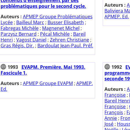
contenus d'enseignement par des
Auteurs :
A
problématiques pour le second cycle.
Baliviera M
Auteurs :
APMEP Groupe Problématiques
APMEP. Ed.
Lycée
;
Bailleul Marc
;
Busser Elisabeth
;
Fabregas Michèle
;
Magnenet Michel
;
Parzysz Bernard
;
Pécal Michèle
;
Bareil
Henri
;
Vagost Daniel
;
Zehren Christiane
;
Gras Régis. Dir.
;
Bardoulat Jean-Paul. Préf.
1993
EVAPM. Première. Mai 1993.
1992
E
Fascicule 1.
programme
seconde 19
Auteurs :
APMEP Groupe EVAPM
;
APMEP.
Ed.
Auteurs :
A
Françoise
;
Bareil Henr
Françoise
;
François
;
F
Annie
;
Fro
José
;
Houss
Noëlle
;
Lév