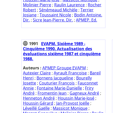
Molinier Pierre
;
Raulin Laurence
;
Rocher
Robert
;
Sénémeaud Michèle
;
Terrier
Josiane
;
Toussaint Nicole
;
Bodin Antoine.
Dir.
;
Sicre Jean-Pierre. Dir.
;
APMEP. Ed.
1991
EVAPM. Sixième 1989 -
Cinquième 1990. Actualisation des
évaluations sixième 1987 et cinquième
1988.
Auteurs :
APMEP Groupe EVAPM
;
Autexier Claire
;
Ayrault Françoise
;
Bareil
Henri
;
Bornens Jacqueline
;
Bourelly
Josette
;
Couturier François
;
Fauconnet
Annie
;
Fontaine Marie-Danielle
;
Friry
André
;
Fromentin Jean
;
Gagneux André
;
Henneton André
;
Houssin Marie-José
;
Houssin Gérard
;
Jan-Provost Joëlle
;
Léveillé Gaëlle
;
Massicot Monique
;