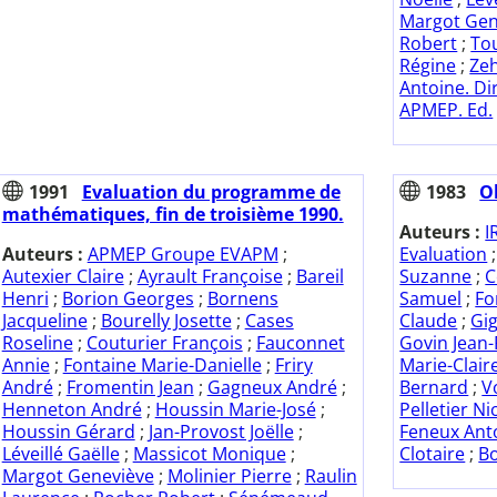
Margot Gen
Robert
;
Tou
Régine
;
Zeh
Antoine. Dir
APMEP. Ed.
1991
Evaluation du programme de
1983
Ob
mathématiques, fin de troisième 1990.
Auteurs :
I
Auteurs :
APMEP Groupe EVAPM
;
Evaluation
Autexier Claire
;
Ayrault Françoise
;
Bareil
Suzanne
;
C
Henri
;
Borion Georges
;
Bornens
Samuel
;
Fo
Jacqueline
;
Bourelly Josette
;
Cases
Claude
;
Gi
Roseline
;
Couturier François
;
Fauconnet
Govin Jean-
Annie
;
Fontaine Marie-Danielle
;
Friry
Marie-Clair
André
;
Fromentin Jean
;
Gagneux André
;
Bernard
;
V
Henneton André
;
Houssin Marie-José
;
Pelletier Ni
Houssin Gérard
;
Jan-Provost Joëlle
;
Feneux Ant
Léveillé Gaëlle
;
Massicot Monique
;
Clotaire
;
Bo
Margot Geneviève
;
Molinier Pierre
;
Raulin