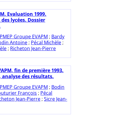
M. Evaluation 1999.
 des lycées. Dossier
.
PMEP Groupe EVAPM
;
Bardy
odin Antoine
;
Pécal Michèle
;
èle
;
Richeton Jean-Pierre
VAPM, fin de première 1993.
, analyse des résultats.
PMEP Groupe EVAPM
;
Bodin
uturier François
;
Pécal
cheton Jean-Pierre
;
Sicre Jean-