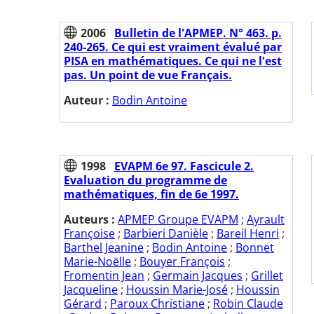
2006
Bulletin de l'APMEP. N° 463. p.
240-265. Ce qui est vraiment évalué par
PISA en mathématiques. Ce qui ne l'est
pas. Un point de vue Français.
Auteur :
Bodin Antoine
1998
EVAPM 6e 97. Fascicule 2.
Evaluation du programme de
mathématiques, fin de 6e 1997.
Auteurs :
APMEP Groupe EVAPM
;
Ayrault
Françoise
;
Barbieri Danièle
;
Bareil Henri
;
Barthel Jeanine
;
Bodin Antoine
;
Bonnet
Marie-Noëlle
;
Bouyer François
;
Fromentin Jean
;
Germain Jacques
;
Grillet
Jacqueline
;
Houssin Marie-José
;
Houssin
Gérard
;
Paroux Christiane
;
Robin Claude