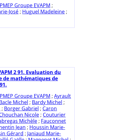
PMEP Groupe EVAPM
;
arie-José
;
Huguel Madeleine
;
VAPM 2 91. Evaluation du
 de mathématiques de
91.
PMEP Groupe EVAPM
;
Ayrault
Bacle Michel
;
Bardy Michel
;
i
;
Borger Gabriel
;
Caron
Chouchan Nicole
;
Couturier
abregas Michèle
;
Fauconnet
mentin Jean
;
Houssin Marie-
in Gérard
;
Janiaud Marie-
eillé Gaëlle
;
Magnenet Michel
;