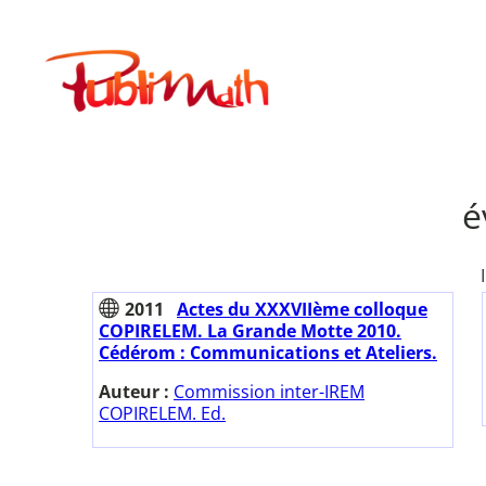
Aller
au
Publimath
contenu
é
2011
Actes du XXXVIIème colloque
COPIRELEM. La Grande Motte 2010.
Cédérom : Communications et Ateliers.
Auteur :
Commission inter-IREM
COPIRELEM. Ed.