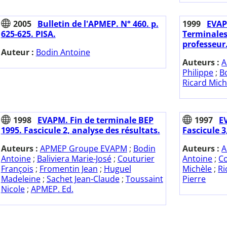
2005
Bulletin de l'APMEP. N° 460. p.
1999
EVAP
625-625. PISA.
Terminales
professeur
Auteur :
Bodin Antoine
Auteurs :
A
Philippe
;
B
Ricard Mich
1998
EVAPM. Fin de terminale BEP
1997
E
1995. Fascicule 2, analyse des résultats.
Fascicule 3
Auteurs :
APMEP Groupe EVAPM
;
Bodin
Auteurs :
A
Antoine
;
Baliviera Marie-José
;
Couturier
Antoine
;
Co
François
;
Fromentin Jean
;
Huguel
Michèle
;
Ri
Madeleine
;
Sachet Jean-Claude
;
Toussaint
Pierre
Nicole
;
APMEP. Ed.