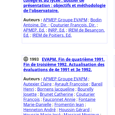
collège et au lycée : dossier de
présentation ; objectifs et méthodologie
de l'observatoire.
Auteurs :
APMEP Groupe EVAPM
;
Bodin
Antoine. Dir.
;
Couturier François. Dir.
;
APMEP. Ed.
;
INRP. Ed.
;
IREM de Besançon.
Ed.
;
IREM de Poitiers. Ed.
1993
EVAPM. Fin de quatrième 1991.
Fin de troisième 1992. Actualisation des
évaluations de 4e 1991 et 3e 1992.
Auteurs :
APMEP Groupe EVAPM
;
Autexier Claire
;
Ayrault Françoise
;
Bareil
Henri
;
Bornens Jacqueline
;
Bourelly
Josette
;
Brunet Catherine
;
Couturier
François
;
Fauconnet Annie
;
Fontaine
Marie-Danielle
;
Fromentin Jean
;
Henneton André
;
Houssin Gérard
;
Houssin Marie-José
;
Massicot Monique
;