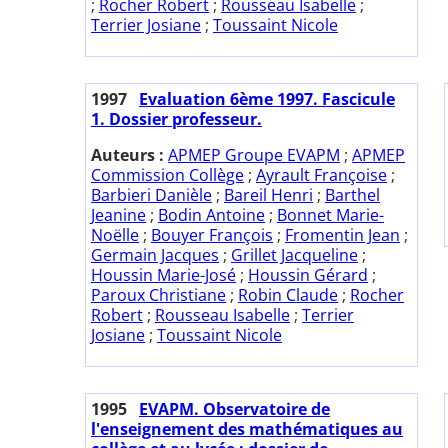
;
Rocher Robert
;
Rousseau Isabelle
;
Terrier Josiane
;
Toussaint Nicole
1997
Evaluation 6ème 1997. Fascicule
1. Dossier professeur.
Auteurs :
APMEP Groupe EVAPM
;
APMEP
Commission Collège
;
Ayrault Françoise
;
Barbieri Danièle
;
Bareil Henri
;
Barthel
Jeanine
;
Bodin Antoine
;
Bonnet Marie-
Noëlle
;
Bouyer François
;
Fromentin Jean
;
Germain Jacques
;
Grillet Jacqueline
;
Houssin Marie-José
;
Houssin Gérard
;
Paroux Christiane
;
Robin Claude
;
Rocher
Robert
;
Rousseau Isabelle
;
Terrier
Josiane
;
Toussaint Nicole
1995
EVAPM. Observatoire de
l'enseignement des mathématiques au