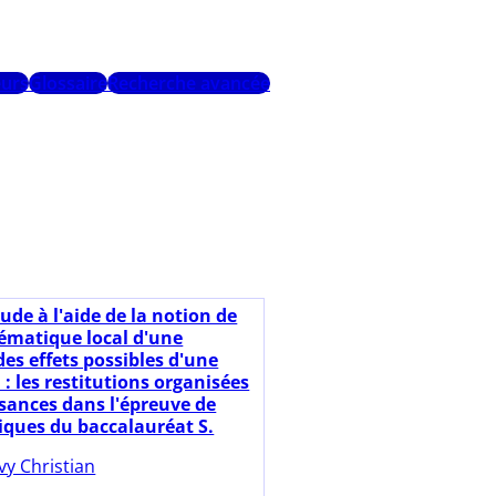
urs
Glossaire
Recherche avancée
ude à l'aide de la notion de
ématique local d'une
es effets possibles d'une
: les restitutions organisées
sances dans l'épreuve de
ques du baccalauréat S.
lvy Christian