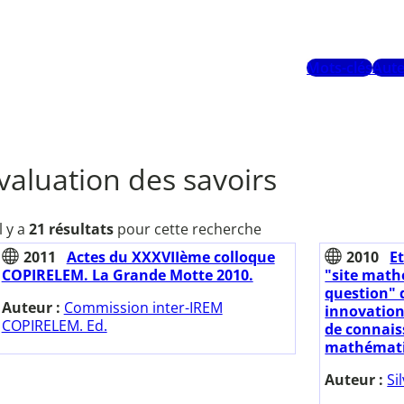
Mots-clés
Aute
valuation des savoirs
Il y a
21 résultats
pour cette recherche
2011
Actes du XXXVIIème colloque
2010
Et
COPIRELEM. La Grande Motte 2010.
"site math
question" d
Auteur :
Commission inter-IREM
innovation 
COPIRELEM. Ed.
de connais
mathémati
Auteur :
Si