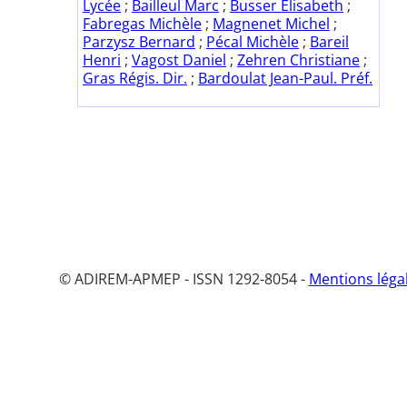
Lycée
;
Bailleul Marc
;
Busser Elisabeth
;
Fabregas Michèle
;
Magnenet Michel
;
Parzysz Bernard
;
Pécal Michèle
;
Bareil
Henri
;
Vagost Daniel
;
Zehren Christiane
;
Gras Régis. Dir.
;
Bardoulat Jean-Paul. Préf.
© ADIREM-APMEP - ISSN 1292-8054 -
Mentions léga