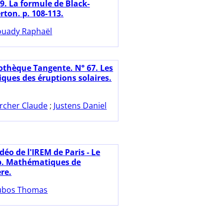
9. La formule de Black-
rton. p. 108-113.
uady Raphaël
iothèque Tangente. N° 67. Les
ues des éruptions solaires.
rcher Claude
;
Justens Daniel
déo de l'IREM de Paris - Le
b. Mathématiques de
re.
ubos Thomas