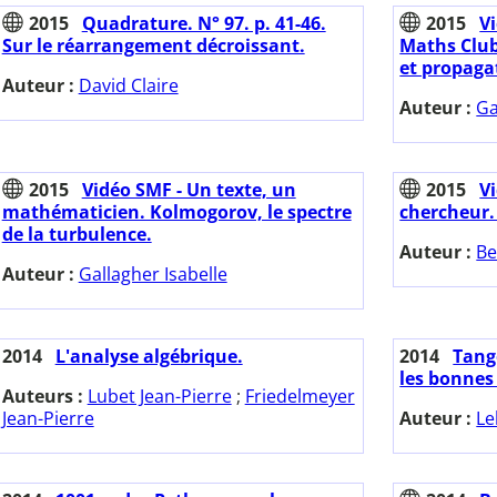
2015
Quadrature. N° 97. p. 41-46.
2015
Vi
Sur le réarrangement décroissant.
Maths Club.
et propaga
Auteur :
David Claire
Auteur :
Ga
2015
Vidéo SMF - Un texte, un
2015
V
mathématicien. Kolmogorov, le spectre
chercheur.
de la turbulence.
Auteur :
Be
Auteur :
Gallagher Isabelle
2014
L'analyse algébrique.
2014
Tange
les bonnes
Auteurs :
Lubet Jean-Pierre
;
Friedelmeyer
Jean-Pierre
Auteur :
Le