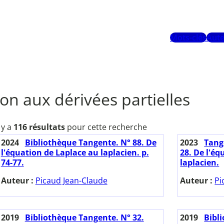
Mots-clés
Aute
on aux dérivées partielles
l y a
116 résultats
pour cette recherche
2024
Bibliothèque Tangente. N° 88. De
2023
Tange
l'équation de Laplace au laplacien. p.
28. De l'éq
74-77.
laplacien.
Auteur :
Picaud Jean-Claude
Auteur :
Pi
2019
Bibliothèque Tangente. N° 32.
2019
Bibl