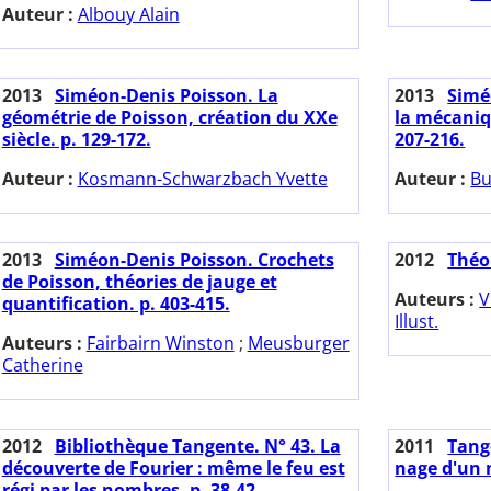
Auteur :
Albouy Alain
2013
Siméon-Denis Poisson. La
2013
Simé
géométrie de Poisson, création du XXe
la mécaniq
siècle. p. 129-172.
207-216.
Auteur :
Kosmann-Schwarzbach Yvette
Auteur :
Bu
2013
Siméon-Denis Poisson. Crochets
2012
Théo
de Poisson, théories de jauge et
Auteurs :
V
quantification. p. 403-415.
Illust.
Auteurs :
Fairbairn Winston
;
Meusburger
Catherine
2012
Bibliothèque Tangente. N° 43. La
2011
Tange
découverte de Fourier : même le feu est
nage d'un 
régi par les nombres. p. 38-42.