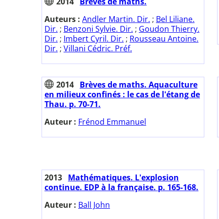
2014
Brèves de maths.
Auteurs :
Andler Martin. Dir.
;
Bel Liliane.
Dir.
;
Benzoni Sylvie. Dir.
;
Goudon Thierry.
Dir.
;
Imbert Cyril. Dir.
;
Rousseau Antoine.
Dir.
;
Villani Cédric. Préf.
2014
Brèves de maths. Aquaculture
en milieux confinés : le cas de l'étang de
Thau. p. 70-71.
Auteur :
Frénod Emmanuel
2013
Mathématiques. L'explosion
continue. EDP à la française. p. 165-168.
Auteur :
Ball John