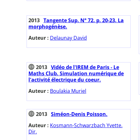
2013
Tangente Sup. N° 72. p. 20-23. La
morphogénèse.
Auteur :
Delaunay David
2013
Vidéo de l'IREM de Paris - Le
Maths Club. Simulation numérique de
l'activité électrique du coeur.
Auteur :
Boulakia Muriel
2013
Siméon-Denis Poisson.
Auteur :
Kosmann-Schwarzbach Yvette.
Dir.