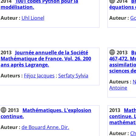
2014
1001 codes Python pour la
2014
B
modélisation.
équations 
Auteur :
Uhl Lionel
Auteur :
Go
2013
Journée annuelle de la Société
2013
Bu
Mathématique de France. Vol. 26. 200
467-472. M
ans après Lagrange.
assimilati
sciences d
Auteurs :
Féjoz Jacques
;
Serfaty Sylvia
Auteurs :
N
Antoine
2013
Mathématiques. L'explosion
2013
Math
continue.
continue. 
mathématic
Auteur :
de Bouard Anne. Dir.
Auteur :
Ch