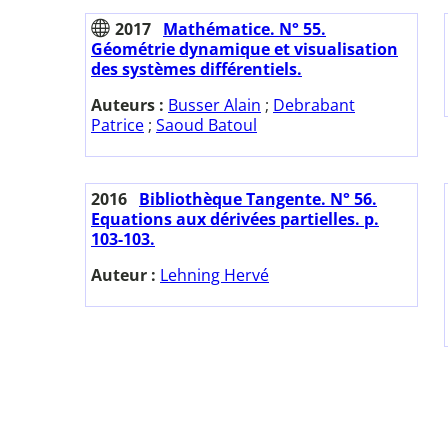
2017
Mathématice. N° 55.
Géométrie dynamique et visualisation
des systèmes différentiels.
Auteurs :
Busser Alain
;
Debrabant
Patrice
;
Saoud Batoul
2016
Bibliothèque Tangente. N° 56.
Equations aux dérivées partielles. p.
103-103.
Auteur :
Lehning Hervé