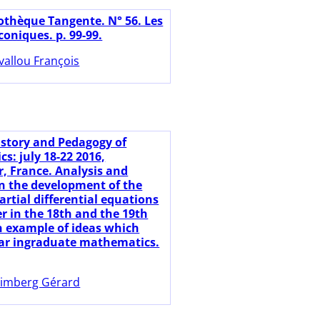
iothèque Tangente. N° 56. Les
oniques. p. 99-99.
vallou François
istory and Pedagogy of
s: july 18-22 2016,
r, France. Analysis and
n the development of the
artial differential equations
er in the 18th and the 19th
n example of ideas which
ar ingraduate mathematics.
imberg Gérard