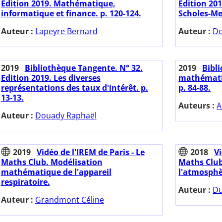
Edition 2019. Mathématique,
Edition 201
informatique et finance. p. 120-124.
Scholes-Me
Auteur :
Lapeyre Bernard
Auteur :
Do
2019
Bibliothèque Tangente. N° 32.
2019
Bibl
Edition 2019. Les diverses
mathématiq
représentations des taux d'intérêt. p.
p. 84-88.
13-13.
Auteurs :
A
Auteur :
Douady Raphaël
2019
Vidéo de l'IREM de Paris - Le
2018
Vi
Maths Club. Modélisation
Maths Clu
mathématique de l'appareil
l'atmosphè
respiratoire.
Auteur :
D
Auteur :
Grandmont Céline