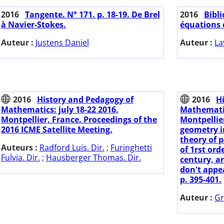
2016
Tangente. N° 171. p. 18-19. De Brel
2016
Bibl
à Navier-Stokes.
équations c
Auteur :
Justens Daniel
Auteur :
La
2016
History and Pedagogy of
2016
H
Mathematics: july 18-22 2016,
Mathematic
Montpellier, France. Proceedings of the
Montpellie
2016 ICME Satellite Meeting.
geometry i
theory of p
Auteurs :
Radford Luis. Dir.
;
Furinghetti
of 1rst ord
Fulvia. Dir.
;
Hausberger Thomas. Dir.
century, a
don't appe
p. 395-401.
Auteur :
Gr