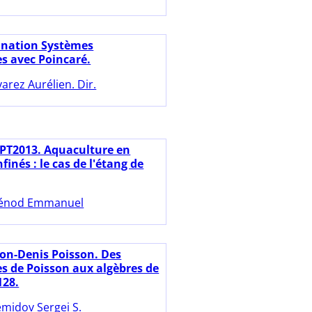
ination Systèmes
 avec Poincaré.
varez Aurélien. Dir.
PT2013. Aquaculture en
finés : le cas de l'étang de
énod Emmanuel
on-Denis Poisson. Des
s de Poisson aux algèbres de
128.
midov Sergei S.