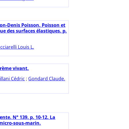
on-Denis Poisson. Poisson et
ue des surfaces élastiques. p.
cciarelli Louis L.
rème vivant.
illani Cédric
;
Gondard Claude.
nte. N° 139. p. 10-12. La
micro-sous-marin.