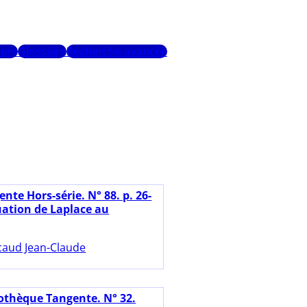
urs
Glossaire
Recherche avancée
nte Hors-série. N° 88. p. 26-
uation de Laplace au
caud Jean-Claude
iothèque Tangente. N° 32.