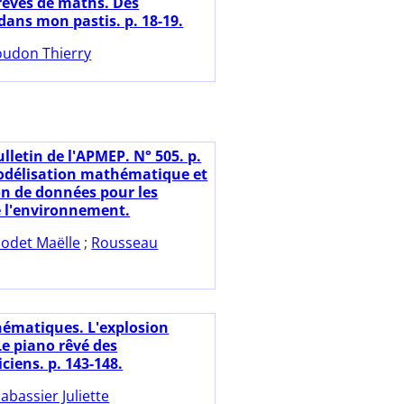
rèves de maths. Des
dans mon pastis. p. 18-19.
udon Thierry
lletin de l'APMEP. N° 505. p.
odélisation mathématique et
on de données pour les
e l'environnement.
odet Maëlle
;
Rousseau
ématiques. L'explosion
Le piano rêvé des
iens. p. 143-148.
abassier Juliette