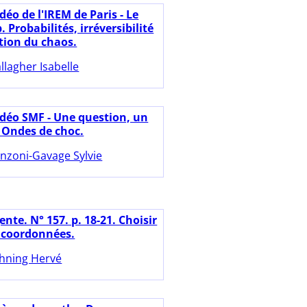
déo de l'IREM de Paris - Le
 Probabilités, irréversibilité
tion du chaos.
llagher Isabelle
idéo SMF - Une question, un
 Ondes de choc.
nzoni-Gavage Sylvie
nte. N° 157. p. 18-21. Choisir
 coordonnées.
hning Hervé