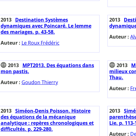
2013
Destination Systèmes
2013
Dest
dynamiques avec Poincaré. Le lemme
dynamiques
des mariages. p. 43-58.
Auteur :
Al
Auteur :
Le Roux Frédéric
2013
MPT2013. Des équations dans
2013
M
mon pastis.
milieux con
Thau.
Auteur :
Goudon Thierry
Auteur :
Fr
2013
Siméon-Denis Poisson. Histoire
2013
Simé
des équations de la mécanique
parenthèse
analytique : repères chronologiques et
Lie. p. 113-
difficultés. p. 229-280.
Auteur :
De