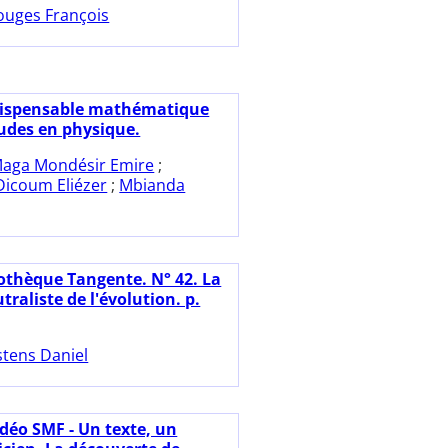
ouges François
dispensable mathématique
tudes en physique.
aga Mondésir Emire
;
Dicoum Eliézer
;
Mbianda
iothèque Tangente. N° 42. La
traliste de l'évolution. p.
stens Daniel
idéo SMF - Un texte, un