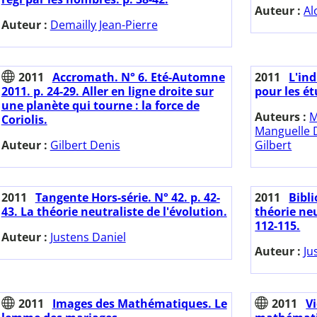
Auteur :
Al
Auteur :
Demailly Jean-Pierre
2011
Accromath. N° 6. Eté-Automne
2011
L'in
2011. p. 24-29. Aller en ligne droite sur
pour les é
une planète qui tourne : la force de
Auteurs :
M
Coriolis.
Manguelle 
Auteur :
Gilbert Denis
Gilbert
2011
Tangente Hors-série. N° 42. p. 42-
2011
Bibl
43. La théorie neutraliste de l'évolution.
théorie neu
112-115.
Auteur :
Justens Daniel
Auteur :
Ju
2011
Images des Mathématiques. Le
2011
V