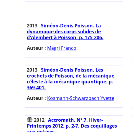
2013
Siméon-Denis Poisson. La
dynamique des corps solides de
d'Alembert à Poisson. p. 175-206.
Auteur :
Magri Franco
2013
Siméon-Denis Poisson. Les
crochets de Poisson, de la mécanique
céleste à la mécanique quantique. p.
369-401.
Auteur :
Kosmann-Schwarzbach Yvette
2012
Accromath. N° 7. Hiver-
Printemps 2012. p. 2-7. Des coquillages
aux pelages.