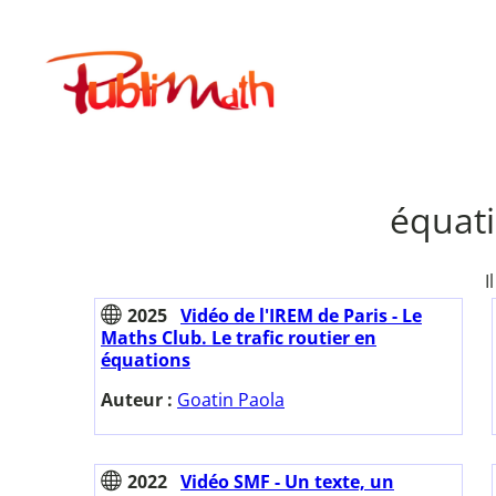
Aller
au
Publimath
contenu
équati
I
2025
Vidéo de l'IREM de Paris - Le
Maths Club. Le trafic routier en
équations
Auteur :
Goatin Paola
2022
Vidéo SMF - Un texte, un