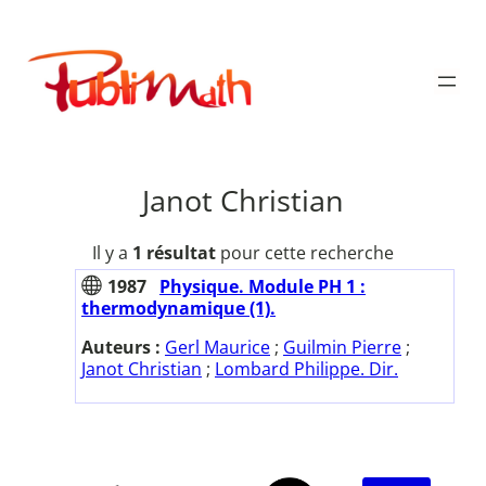
Aller
au
Publimath
contenu
Janot Christian
Il y a
1 résultat
pour cette recherche
1987
Physique. Module PH 1 :
thermodynamique (1).
Auteurs :
Gerl Maurice
;
Guilmin Pierre
;
Janot Christian
;
Lombard Philippe. Dir.