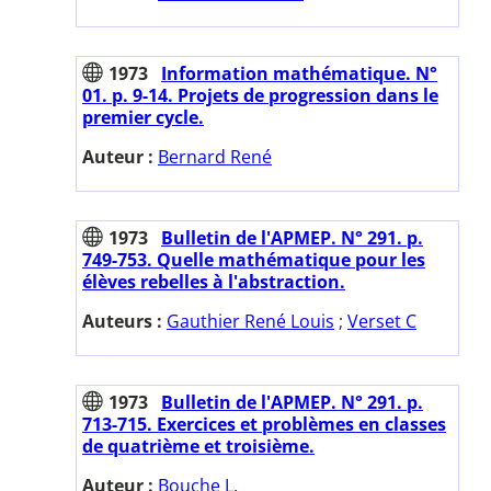
1973
Information mathématique. N°
01. p. 9-14. Projets de progression dans le
premier cycle.
Auteur :
Bernard René
1973
Bulletin de l'APMEP. N° 291. p.
749-753. Quelle mathématique pour les
élèves rebelles à l'abstraction.
Auteurs :
Gauthier René Louis
;
Verset C
1973
Bulletin de l'APMEP. N° 291. p.
713-715. Exercices et problèmes en classes
de quatrième et troisième.
Auteur :
Bouche L.