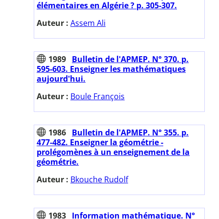
élémentaires en Algérie ? p. 305-307.
Auteur :
Assem Ali
1989
Bulletin de l'APMEP. N° 370. p.
595-603. Enseigner les mathématiques
aujourd'hui.
Auteur :
Boule François
1986
Bulletin de l'APMEP. N° 355. p.
477-482. Enseigner la géométrie -
prolégomènes à un enseignement de la
géométrie.
Auteur :
Bkouche Rudolf
1983
Information mathématique. N°