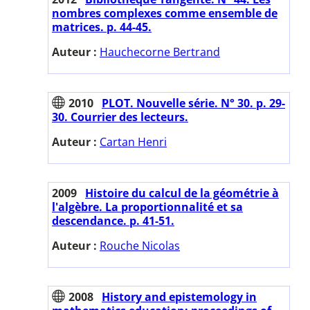
nombres complexes comme ensemble de
matrices. p. 44-45.
Auteur :
Hauchecorne Bertrand
2010
PLOT. Nouvelle série. N° 30. p. 29-
30. Courrier des lecteurs.
Auteur :
Cartan Henri
2009
Histoire du calcul de la géométrie à
l'algèbre. La proportionnalité et sa
descendance. p. 41-51.
Auteur :
Rouche Nicolas
2008
History and epistemology in