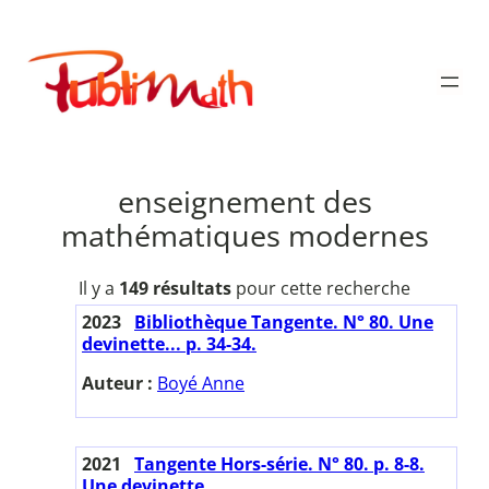
Aller
au
Publimath
contenu
enseignement des
mathématiques modernes
Il y a
149 résultats
pour cette recherche
2023
Bibliothèque Tangente. N° 80. Une
devinette... p. 34-34.
Auteur :
Boyé Anne
2021
Tangente Hors-série. N° 80. p. 8-8.
Une devinette...