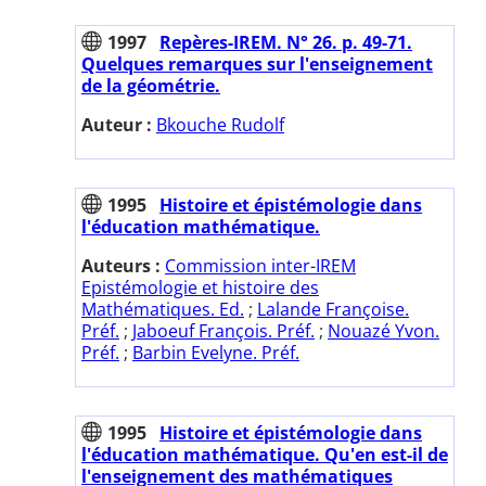
1997
Repères-IREM. N° 26. p. 49-71.
Quelques remarques sur l'enseignement
de la géométrie.
Auteur :
Bkouche Rudolf
1995
Histoire et épistémologie dans
l'éducation mathématique.
Auteurs :
Commission inter-IREM
Epistémologie et histoire des
Mathématiques. Ed.
;
Lalande Françoise.
Préf.
;
Jaboeuf François. Préf.
;
Nouazé Yvon.
Préf.
;
Barbin Evelyne. Préf.
1995
Histoire et épistémologie dans
l'éducation mathématique. Qu'en est-il de
l'enseignement des mathématiques