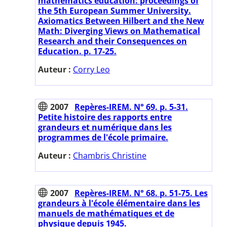
mathematics education: proceedings of
the 5th European Summer University.
Axiomatics Between Hilbert and the New
Math: Diverging Views on Mathematical
Research and their Consequences on
Education. p. 17-25.
Auteur :
Corry Leo
2007
Repères-IREM. N° 69. p. 5-31.
Petite histoire des rapports entre
grandeurs et numérique dans les
programmes de l'école primaire.
Auteur :
Chambris Christine
2007
Repères-IREM. N° 68. p. 51-75. Les
grandeurs à l'école élémentaire dans les
manuels de mathématiques et de
physique depuis 1945.