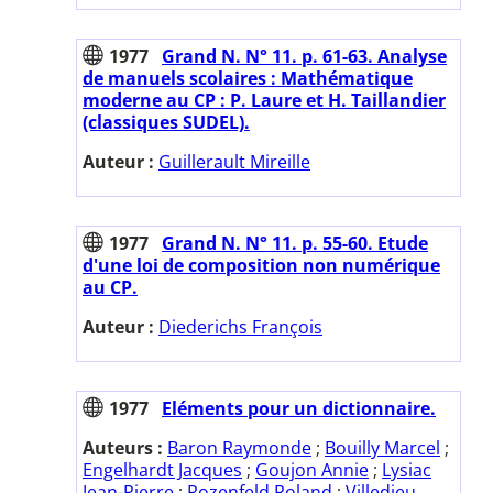
1977
Grand N. N° 11. p. 61-63. Analyse
de manuels scolaires : Mathématique
moderne au CP : P. Laure et H. Taillandier
(classiques SUDEL).
Auteur :
Guillerault Mireille
1977
Grand N. N° 11. p. 55-60. Etude
d'une loi de composition non numérique
au CP.
Auteur :
Diederichs François
1977
Eléments pour un dictionnaire.
Auteurs :
Baron Raymonde
;
Bouilly Marcel
;
Engelhardt Jacques
;
Goujon Annie
;
Lysiac
Jean-Pierre
;
Rozenfeld Roland
;
Villedieu