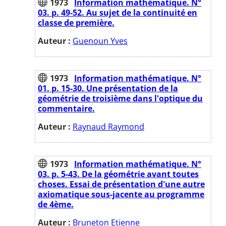
1973
Information mathématique. N°
03. p. 49-52. Au sujet de la continuité en
classe de première.
Auteur :
Guenoun Yves
1973
Information mathématique. N°
01. p. 15-30. Une présentation de la
géométrie de troisième dans l'optique du
commentaire.
Auteur :
Raynaud Raymond
1973
Information mathématique. N°
03. p. 5-43. De la géométrie avant toutes
choses. Essai de présentation d'une autre
axiomatique sous-jacente au programme
de 4ème.
Auteur :
Bruneton Etienne