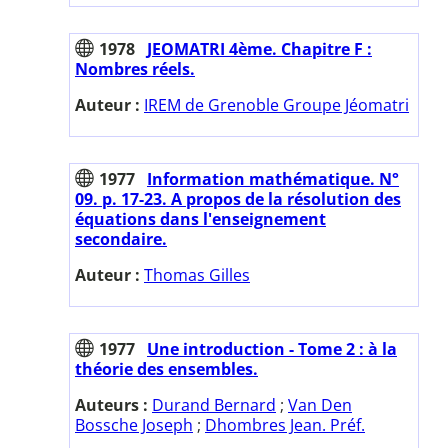
1978
JEOMATRI 4ème. Chapitre F :
Nombres réels.
Auteur :
IREM de Grenoble Groupe Jéomatri
1977
Information mathématique. N°
09. p. 17-23. A propos de la résolution des
équations dans l'enseignement
secondaire.
Auteur :
Thomas Gilles
1977
Une introduction - Tome 2 : à la
théorie des ensembles.
Auteurs :
Durand Bernard
;
Van Den
Bossche Joseph
;
Dhombres Jean. Préf.