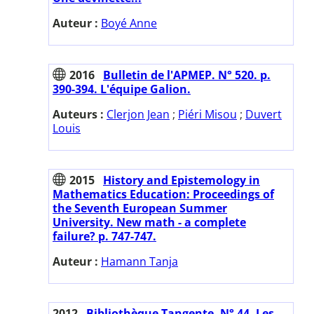
Auteur :
Boyé Anne
2016
Bulletin de l'APMEP. N° 520. p.
390-394. L'équipe Galion.
Auteurs :
Clerjon Jean
;
Piéri Misou
;
Duvert
Louis
2015
History and Epistemology in
Mathematics Education: Proceedings of
the Seventh European Summer
University. New math - a complete
failure? p. 747-747.
Auteur :
Hamann Tanja
2012
Bibliothèque Tangente. N° 44. Les