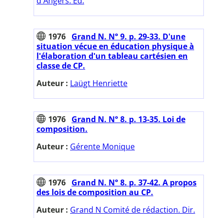
d'Angers. Ed.
1976
Grand N. N° 9. p. 29-33. D'une
situation vécue en éducation physique à
l'élaboration d'un tableau cartésien en
classe de CP.
Auteur :
Laügt Henriette
1976
Grand N. N° 8. p. 13-35. Loi de
composition.
Auteur :
Gérente Monique
1976
Grand N. N° 8. p. 37-42. A propos
des lois de composition au CP.
Auteur :
Grand N Comité de rédaction. Dir.