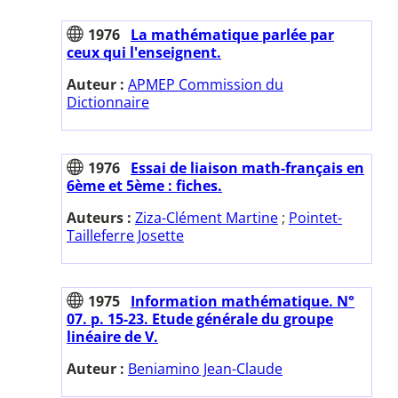
1976
La mathématique parlée par
ceux qui l'enseignent.
Auteur :
APMEP Commission du
Dictionnaire
1976
Essai de liaison math-français en
6ème et 5ème : fiches.
Auteurs :
Ziza-Clément Martine
;
Pointet-
Tailleferre Josette
1975
Information mathématique. N°
07. p. 15-23. Etude générale du groupe
linéaire de V.
Auteur :
Beniamino Jean-Claude