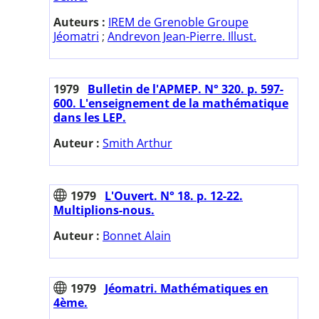
Auteurs :
IREM de Grenoble Groupe
Jéomatri
;
Andrevon Jean-Pierre. Illust.
1979
Bulletin de l'APMEP. N° 320. p. 597-
600. L'enseignement de la mathématique
dans les LEP.
Auteur :
Smith Arthur
1979
L'Ouvert. N° 18. p. 12-22.
Multiplions-nous.
Auteur :
Bonnet Alain
1979
Jéomatri. Mathématiques en
4ème.