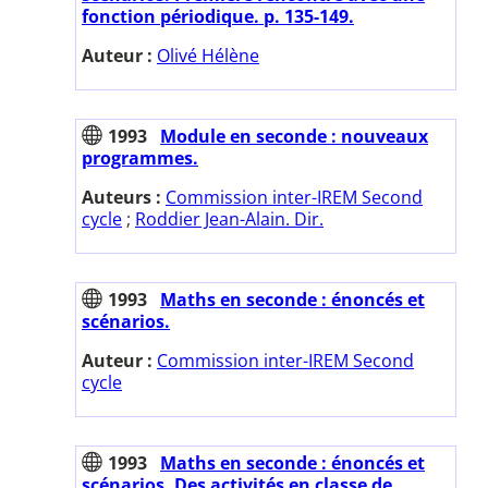
fonction périodique. p. 135-149.
Auteur :
Olivé Hélène
1993
Module en seconde : nouveaux
programmes.
Auteurs :
Commission inter-IREM Second
cycle
;
Roddier Jean-Alain. Dir.
1993
Maths en seconde : énoncés et
scénarios.
Auteur :
Commission inter-IREM Second
cycle
1993
Maths en seconde : énoncés et
scénarios. Des activités en classe de