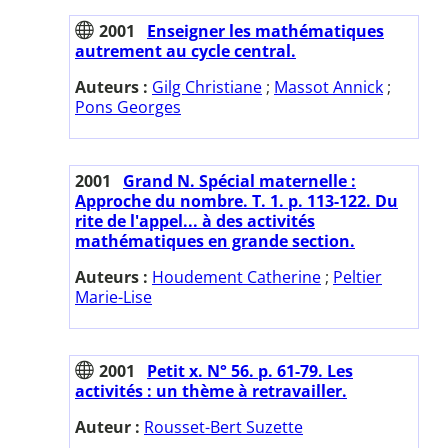
2001
Enseigner les mathématiques
autrement au cycle central.
Auteurs :
Gilg Christiane
;
Massot Annick
;
Pons Georges
2001
Grand N. Spécial maternelle :
Approche du nombre. T. 1. p. 113-122. Du
rite de l'appel... à des activités
mathématiques en grande section.
Auteurs :
Houdement Catherine
;
Peltier
Marie-Lise
2001
Petit x. N° 56. p. 61-79. Les
activités : un thème à retravailler.
Auteur :
Rousset-Bert Suzette