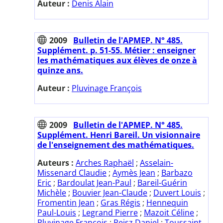
Auteur :
Denis Alain
2009
Bulletin de l'APMEP. N° 485.
Supplément. p. 51-55. Métier : enseigner
les mathématiques aux élèves de onze à
quinze ans.
Auteur :
Pluvinage François
2009
Bulletin de l'APMEP. N° 485.
Supplément. Henri Bareil. Un visionnaire
de l'enseignement des mathématiques.
Auteurs :
Arches Raphaël
;
Asselain-
Missenard Claudie
;
Aymès Jean
;
Barbazo
Eric
;
Bardoulat Jean-Paul
;
Bareil-Guérin
Michèle
;
Bouvier Jean-Claude
;
Duvert Louis
;
Fromentin Jean
;
Gras Régis
;
Hennequin
Paul-Louis
;
Legrand Pierre
;
Mazoit Céline
;
Pluvinage François
;
Reisz Daniel
;
Toussaint