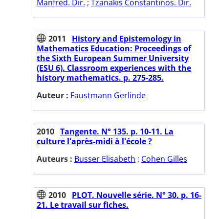
Manfred. Dir.
;
Tzanakis Constantinos. Dir.
2011
History and Epistemology in
Mathematics Education: Proceedings of
the Sixth European Summer University
(ESU 6). Classroom experiences with the
history mathematics. p. 275-285.
Auteur :
Faustmann Gerlinde
2010
Tangente. N° 135. p. 10-11. La
culture l'après-midi à l'école ?
Auteurs :
Busser Elisabeth
;
Cohen Gilles
2010
PLOT. Nouvelle série. N° 30. p. 16-
21. Le travail sur fiches.