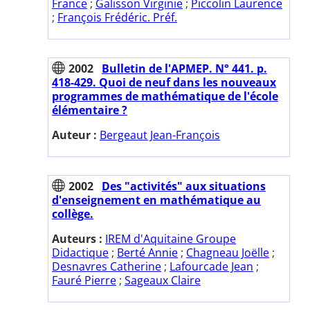
France
;
Galisson Virginie
;
Piccolin Laurence
;
François Frédéric. Préf.
2002
Bulletin de l'APMEP. N° 441. p.
418-429. Quoi de neuf dans les nouveaux
programmes de mathématique de l'école
élémentaire ?
Auteur :
Bergeaut Jean-François
2002
Des "activités" aux situations
d'enseignement en mathématique au
collège.
Auteurs :
IREM d'Aquitaine Groupe
Didactique
;
Berté Annie
;
Chagneau Joëlle
;
Desnavres Catherine
;
Lafourcade Jean
;
Fauré Pierre
;
Sageaux Claire