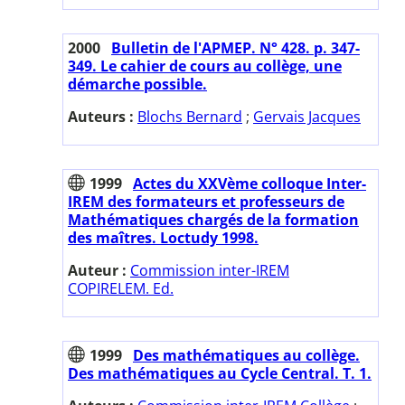
2000
Bulletin de l'APMEP. N° 428. p. 347-
349. Le cahier de cours au collège, une
démarche possible.
Auteurs :
Blochs Bernard
;
Gervais Jacques
1999
Actes du XXVème colloque Inter-
IREM des formateurs et professeurs de
Mathématiques chargés de la formation
des maîtres. Loctudy 1998.
Auteur :
Commission inter-IREM
COPIRELEM. Ed.
1999
Des mathématiques au collège.
Des mathématiques au Cycle Central. T. 1.