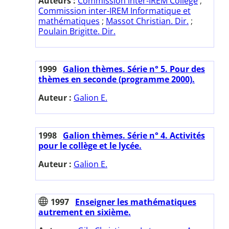
Auteurs :
Commission inter-IREM Collège
;
Commission inter-IREM Informatique et
mathématiques
;
Massot Christian. Dir.
;
Poulain Brigitte. Dir.
1999
Galion thèmes. Série n° 5. Pour des
thèmes en seconde (programme 2000).
Auteur :
Galion E.
1998
Galion thèmes. Série n° 4. Activités
pour le collège et le lycée.
Auteur :
Galion E.
1997
Enseigner les mathématiques
autrement en sixième.