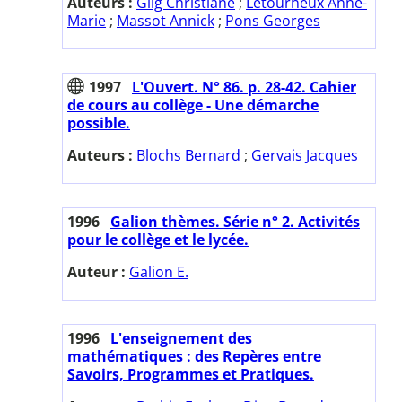
Auteurs :
Gilg Christiane
;
Letourneux Anne-
Marie
;
Massot Annick
;
Pons Georges
1997
L'Ouvert. N° 86. p. 28-42. Cahier
de cours au collège - Une démarche
possible.
Auteurs :
Blochs Bernard
;
Gervais Jacques
1996
Galion thèmes. Série n° 2. Activités
pour le collège et le lycée.
Auteur :
Galion E.
1996
L'enseignement des
mathématiques : des Repères entre
Savoirs, Programmes et Pratiques.