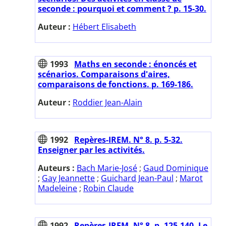
seconde : pourquoi et comment ? p. 15-30.
Auteur :
Hébert Elisabeth
1993
Maths en seconde : énoncés et
scénarios. Comparaisons d'aires,
comparaisons de fonctions. p. 169-186.
Auteur :
Roddier Jean-Alain
1992
Repères-IREM. N° 8. p. 5-32.
Enseigner par les activités.
Auteurs :
Bach Marie-José
;
Gaud Dominique
;
Gay Jeannette
;
Guichard Jean-Paul
;
Marot
Madeleine
;
Robin Claude
1992
Repères-IREM. N° 8. p. 125-140. Le