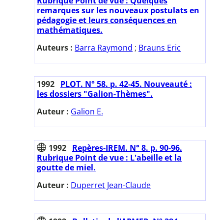
Rubrique Point de vue : Quelques
remarques sur les nouveaux postulats en
pédagogie et leurs conséquences en
mathématiques.
Auteurs :
Barra Raymond
;
Brauns Eric
1992
PLOT. N° 58. p. 42-45. Nouveauté :
les dossiers "Galion-Thèmes".
Auteur :
Galion E.
1992
Repères-IREM. N° 8. p. 90-96.
Rubrique Point de vue : L'abeille et la
goutte de miel.
Auteur :
Duperret Jean-Claude