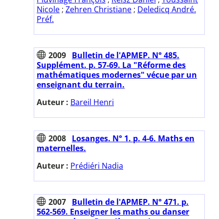
Nicole
;
Zehren Christiane
;
Deledicq André.
Préf.
2009
Bulletin de l'APMEP. N° 485.
Supplément. p. 57-69. La "Réforme des
mathématiques modernes" vécue par un
enseignant du terrain.
Auteur :
Bareil Henri
2008
Losanges. N° 1. p. 4-6. Maths en
maternelles.
Auteur :
Prédiéri Nadia
2007
Bulletin de l'APMEP. N° 471. p.
562-569. Enseigner les maths ou danser