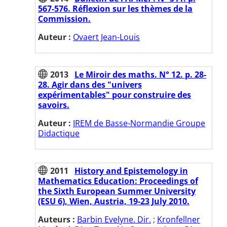
567-576. Réflexion sur les thèmes de la
Commission.
Auteur :
Ovaert Jean-Louis
2013
Le Miroir des maths. N° 12. p. 28-
28. Agir dans des "univers
expérimentables" pour construire des
savoirs.
Auteur :
IREM de Basse-Normandie Groupe
Didactique
2011
History and Epistemology in
Mathematics Education: Proceedings of
the Sixth European Summer University
(ESU 6), Wien, Austria, 19-23 July 2010.
Auteurs :
Barbin Evelyne. Dir.
;
Kronfellner