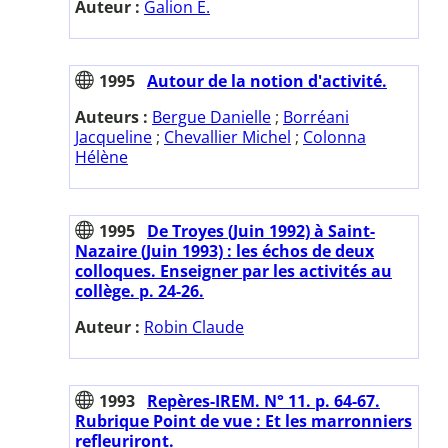
Auteur :
Galion E.
1995
Autour de la notion d'activité.
Auteurs :
Bergue Danielle
;
Borréani
Jacqueline
;
Chevallier Michel
;
Colonna
Hélène
1995
De Troyes (Juin 1992) à Saint-
Nazaire (Juin 1993) : les échos de deux
colloques. Enseigner par les activités au
collège. p. 24-26.
Auteur :
Robin Claude
1993
Repères-IREM. N° 11. p. 64-67.
Rubrique Point de vue : Et les marronniers
refleuriront.