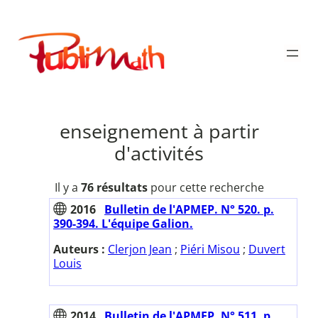
Aller
au
Publimath
contenu
enseignement à partir
d'activités
Il y a
76 résultats
pour cette recherche
2016
Bulletin de l'APMEP. N° 520. p.
390-394. L'équipe Galion.
Auteurs :
Clerjon Jean
;
Piéri Misou
;
Duvert
Louis
2014
Bulletin de l'APMEP. N° 511. p.