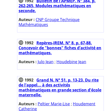
1992
Bulletin de l'APMEP. N° 384. p.
262-265. Modules mathématiques en
seconde.
Auteur :
CNP Groupe Technique
Mathématiques
1992
Repères-IREM. N° 8. p. 67-88.
Concevoir de "bonnes" fiches d'activité en
mathématiques.
Auteurs :
Julo Jean
;
Houdebine Jean
1992
Grand N. N° 51. p. 13-23. Du rite
de l'appel... à des activités
mathématiques en grande section d'école
maternelle.
Auteurs :
Peltier Marie-Lise
;
Houdement
Catherine