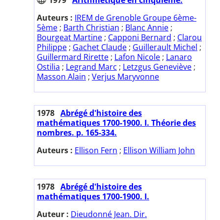
Auteurs :
IREM de Grenoble Groupe 6ème-
5ème
;
Barth Christian
;
Blanc Annie
;
Bourgeat Martine
;
Capponi Bernard
;
Clarou
Philippe
;
Gachet Claude
;
Guillerault Michel
;
Guillermard Rirette
;
Lafon Nicole
;
Lanaro
Ostilia
;
Legrand Marc
;
Letzgus Geneviève
;
Masson Alain
;
Verjus Maryvonne
1978
Abrégé d'histoire des
mathématiques 1700-1900. I. Théorie des
nombres. p. 165-334.
Auteurs :
Ellison Fern
;
Ellison William John
1978
Abrégé d'histoire des
mathématiques 1700-1900. I.
Auteur :
Dieudonné Jean. Dir.