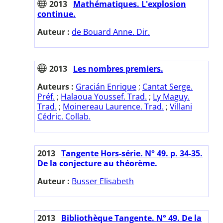
2013
Mathématiques. L'explosion
continue.
Auteur :
de Bouard Anne. Dir.
2013
Les nombres premiers.
Auteurs :
Gracián Enrique
;
Cantat Serge.
Préf.
;
Halaoua Youssef. Trad.
;
Ly Maguy.
Trad.
;
Moinereau Laurence. Trad.
;
Villani
Cédric. Collab.
2013
Tangente Hors-série. N° 49. p. 34-35.
De la conjecture au théorème.
Auteur :
Busser Elisabeth
2013
Bibliothèque Tangente. N° 49. De la