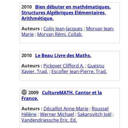
2010
Bien débuter en mathématiques.
Structures Algébriques Elémentaires,
Arithmétique.
Auteurs :
Colin Jean-Jacques
;
Morvan Jean-
Marie
;
Morvan Rémi. Collab.
2010
Le Beau Livre des Maths.
Auteurs :
Pickover Clifford A.
;
Guesnu
Xavier. Trad.
;
Escofier Jean-Pierre. Trad.
2009
CultureMATH. Cantor et la
France.
Auteurs :
Décaillot Anne-Marie
;
Roussel
Hélène
;
Werner Michael
;
Sakarovitch Joël
;
Vandendriessche Eric. Ed.