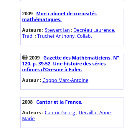
2009
Mon cabinet de curiosités
mathématiques.
Auteurs :
Stewart Ian
;
Decréau Laurence.
Trad.
;
Truchet Anthony. Collab.
2009
Gazette des Mathématiciens. N°
120. p. 39-52. Une histoire des séries
infinies d'Oresme à Euler.
Auteur :
Coppo Marc-Antoine
2008
Cantor et la France.
Auteurs :
Cantor Georg
;
Décaillot Anne-
Marie