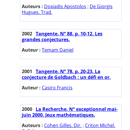
Auteurs :
Doxiadis Apostolos
;
De Giorgis
Hugues. Trad.
2002
Tangente. N° 88. p. 10-12. Les
grandes conjectures.
Auteur :
Temam Daniel
2001
Tangente. N° 78. p. 20-23. La
conjecture de Goldbach : un défi en or.
Auteur :
Casiro Francis
2000
La Recherche. N° exceptionnel mai-
juin 2000. Jeux mathématiques.
Auteurs :
Cohen Gilles. Dir.
;
Criton Michel.