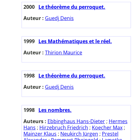
2000
Le théorème du perroquet.
Auteur :
Guedj Denis
1999
Les Mathématiques et le réel.
Auteur :
Thirion Maurice
1998
Le théorème du perroquet.
Auteur :
Guedj Denis
1998
Les nombres.
Auteurs :
Ebbinghaus Hans-Dieter
;
Hermes
Hans
;
Hirzebruch Friedrich
;
Koecher Max
;
Mainzer Klaus
;
Neukirch Jürgen
;
Prestel
Alexander
;
Remmert Rheingold
;
Lamotke