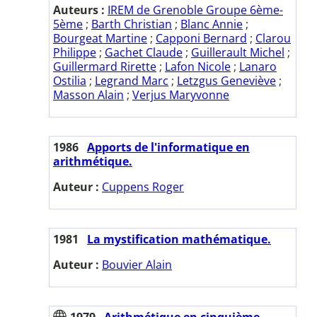
Auteurs :
IREM de Grenoble Groupe 6ème-
5ème
;
Barth Christian
;
Blanc Annie
;
Bourgeat Martine
;
Capponi Bernard
;
Clarou
Philippe
;
Gachet Claude
;
Guillerault Michel
;
Guillermard Rirette
;
Lafon Nicole
;
Lanaro
Ostilia
;
Legrand Marc
;
Letzgus Geneviève
;
Masson Alain
;
Verjus Maryvonne
1986
Apports de l'informatique en
arithmétique.
Auteur :
Cuppens Roger
1981
La mystification mathématique.
Auteur :
Bouvier Alain
1979
Arithmétique en cinquième.