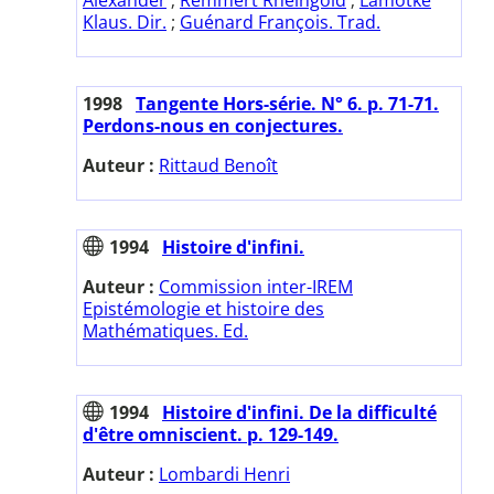
Klaus. Dir.
;
Guénard François. Trad.
1998
Tangente Hors-série. N° 6. p. 71-71.
Perdons-nous en conjectures.
Auteur :
Rittaud Benoît
1994
Histoire d'infini.
Auteur :
Commission inter-IREM
Epistémologie et histoire des
Mathématiques. Ed.
1994
Histoire d'infini. De la difficulté
d'être omniscient. p. 129-149.
Auteur :
Lombardi Henri