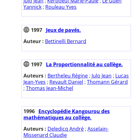
Julo Jean
;
Kerboeuf Marie-Paule
;
Le Guen
Yannick
;
Rouleau Yves
1997
Jeux de pavés.
Auteur :
Bettinelli Bernard
1997
La Proportionnalité au collège.
Auteurs :
Bertheleu Régine
;
Julo Jean
;
Lucas
Jean-Yves
;
Revault Daniel
;
Thomann Gérard
;
Thomas Jean-Michel
1996
Encyclopédie Kangourou des
mathématiques au collège.
Auteurs :
Deledicq André
;
Asselain-
Missenard Claudie