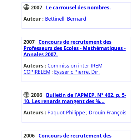
2007
Le carrousel des nombres.
Auteur :
Bettinelli Bernard
2007
Concours de recrutement des
Professeurs des Ecoles - Mathématiques -
Annales 2007.
Auteurs :
Commission inter-IREM
COPIRELEM
;
Eysseric Pierre. Dir.
2006
Bulletin de l'APMEP. N° 462. p. 5-
10. Les renards mangent des %...
Auteurs :
Paquot Philippe
;
Drouin François
2006
Concours de recrutement des