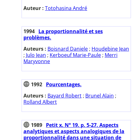
Auteur :
Totohasina André
1994
La proportionnalité et ses
problèmes.
Auteurs :
Boisnard Daniele
;
Houdebine Jean
;
Julo Jean
;
Kerboeuf Marie-Paule
;
Merri
Maryvonne
1992
Pourcentages.
Auteurs :
Bayard Robert
;
Brunel Alain
;
Rolland Albert
1989
Petit x. N° 19. p. 5-27. Aspects
analytiques et aspects analogiques de la
proportionnalité dans une situation de