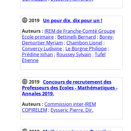
2019
Un pour dix, dix pour un !
Auteurs :
IREM de Franche-Comté Groupe
Ecole primaire
;
Bettinelli Bernard
;
Borey-
Demortier Myriam
;
Chambon Lionel
;
Convercy Ludivine
;
Le Borgne Philippe
;
Prédine Johan
;
Roussey Sylvain
;
Tufel
Etienne
2019
Concours de recrutement des
Professeurs des Ecoles - Mathématiques -
Annales 2019.
Auteurs :
Commission inter-IREM
COPIRELEM
;
Eysseric Pierre. Dir.