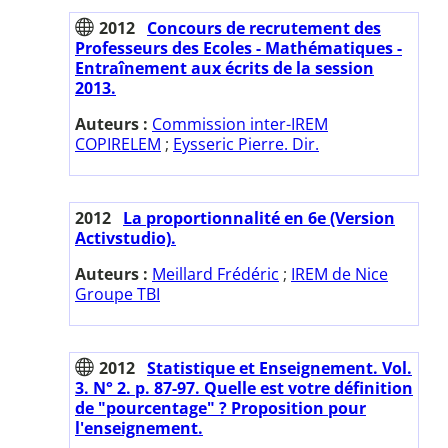
2012
Concours de recrutement des
Professeurs des Ecoles - Mathématiques -
Entraînement aux écrits de la session
2013.
Auteurs :
Commission inter-IREM
COPIRELEM
;
Eysseric Pierre. Dir.
2012
La proportionnalité en 6e (Version
Activstudio).
Auteurs :
Meillard Frédéric
;
IREM de Nice
Groupe TBI
2012
Statistique et Enseignement. Vol.
3. N° 2. p. 87-97. Quelle est votre définition
de "pourcentage" ? Proposition pour
l'enseignement.