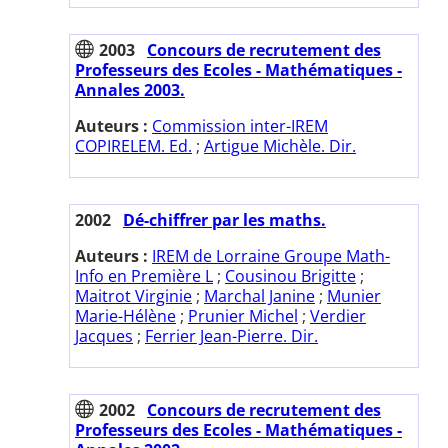
2003
Concours de recrutement des
Professeurs des Ecoles - Mathématiques -
Annales 2003.
Auteurs :
Commission inter-IREM
COPIRELEM. Ed.
;
Artigue Michèle. Dir.
2002
Dé-chiffrer par les maths.
Auteurs :
IREM de Lorraine Groupe Math-
Info en Première L
;
Cousinou Brigitte
;
Maitrot Virginie
;
Marchal Janine
;
Munier
Marie-Hélène
;
Prunier Michel
;
Verdier
Jacques
;
Ferrier Jean-Pierre. Dir.
2002
Concours de recrutement des
Professeurs des Ecoles - Mathématiques -