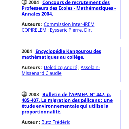
2004
Concours de recrutement des
Professeurs des Ecoles - Mathématiques -
Annales 2004.
Auteurs :
Commission inter-IREM
COPIRELEM
;
Eysseric Pierre. Dir.
2004
Encyclopédie Kangourou des
mathématiques au collège.
Auteurs :
Deledicq André
;
Asselain-
Missenard Claudie
2003
Bulletin de l'APMEP. N° 447. p.
405-407. La migration des pélicans : une
étude environnementale qui utilise la
proportionnalité.
Auteur :
Butz Frédéric