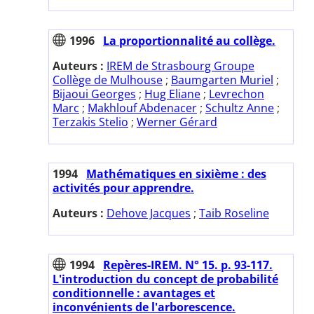
1996
La proportionnalité au collège.
Auteurs :
IREM de Strasbourg Groupe
Collège de Mulhouse
;
Baumgarten Muriel
;
Bijaoui Georges
;
Hug Eliane
;
Levrechon
Marc
;
Makhlouf Abdenacer
;
Schultz Anne
;
Terzakis Stelio
;
Werner Gérard
1994
Mathématiques en sixième : des
activités pour apprendre.
Auteurs :
Dehove Jacques
;
Taib Roseline
1994
Repères-IREM. N° 15. p. 93-117.
L'introduction du concept de probabilité
conditionnelle : avantages et
inconvénients de l'arborescence.