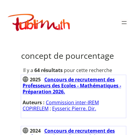
Aller
au
Publimath
contenu
concept de pourcentage
Il y a
64 résultats
pour cette recherche
2025
Concours de recrutement des
Professeurs des Ecoles - Mathématiques -
Préparation 2026.
Auteurs :
Commission inter-IREM
COPIRELEM
;
Eysseric Pierre. Dir.
2024
Concours de recrutement des