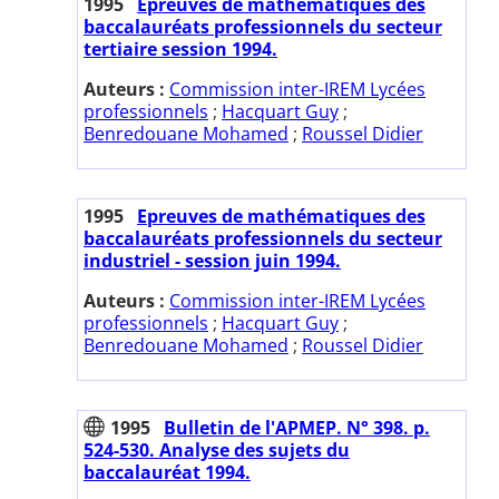
1995
Epreuves de mathématiques des
baccalauréats professionnels du secteur
tertiaire session 1994.
Auteurs :
Commission inter-IREM Lycées
professionnels
;
Hacquart Guy
;
Benredouane Mohamed
;
Roussel Didier
1995
Epreuves de mathématiques des
baccalauréats professionnels du secteur
industriel - session juin 1994.
Auteurs :
Commission inter-IREM Lycées
professionnels
;
Hacquart Guy
;
Benredouane Mohamed
;
Roussel Didier
1995
Bulletin de l'APMEP. N° 398. p.
524-530. Analyse des sujets du
baccalauréat 1994.