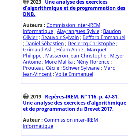
2023
Une analyse des exercices
d'algorithmique et de programmation des
DNB.
Auteurs :
Commission inter-IREM
Informatique
;
Alayrangues Sylvie
;
Baudon
Olivier
;
Beauvoir Sylvain
;
Beffara Emmanuel
;
Daniel Sébastien
;
Declercq Christophe
;
Grimaud Asli
;
Héam Anne
;
Marquet
Philippe
;
Masseron Jean-Christophe
;
Meyer
Antoine
;
More Malika
;
Nény Florence
;
Prouteau Cécile
;
Schwer Sylviane
;
Marc
Jean-Vincent
;
Volte Emmanuel
2019
Repères-IREM. N° 116. p. 47-81.
Une analyse des exercices d'algorithmique
et de programmation du Brevet 2017.
Auteur :
Commission inter-IREM
Informatique