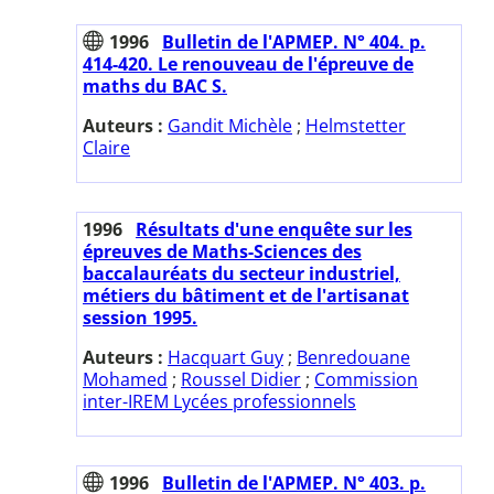
1996
Bulletin de l'APMEP. N° 404. p.
414-420. Le renouveau de l'épreuve de
maths du BAC S.
Auteurs :
Gandit Michèle
;
Helmstetter
Claire
1996
Résultats d'une enquête sur les
épreuves de Maths-Sciences des
baccalauréats du secteur industriel,
métiers du bâtiment et de l'artisanat
session 1995.
Auteurs :
Hacquart Guy
;
Benredouane
Mohamed
;
Roussel Didier
;
Commission
inter-IREM Lycées professionnels
1996
Bulletin de l'APMEP. N° 403. p.