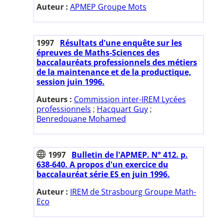
Auteur :
APMEP Groupe Mots
1997
Résultats d'une enquête sur les
épreuves de Maths-Sciences des
baccalauréats professionnels des métiers
de la maintenance et de la productique,
session juin 1996.
Auteurs :
Commission inter-IREM Lycées
professionnels
;
Hacquart Guy
;
Benredouane Mohamed
1997
Bulletin de l'APMEP. N° 412. p.
638-640. A propos d'un exercice du
baccalauréat série ES en juin 1996.
Auteur :
IREM de Strasbourg Groupe Math-
Eco