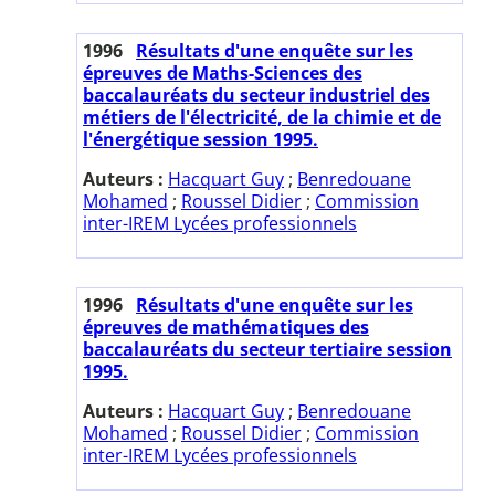
1996
Résultats d'une enquête sur les
épreuves de Maths-Sciences des
baccalauréats du secteur industriel des
métiers de l'électricité, de la chimie et de
l'énergétique session 1995.
Auteurs :
Hacquart Guy
;
Benredouane
Mohamed
;
Roussel Didier
;
Commission
inter-IREM Lycées professionnels
1996
Résultats d'une enquête sur les
épreuves de mathématiques des
baccalauréats du secteur tertiaire session
1995.
Auteurs :
Hacquart Guy
;
Benredouane
Mohamed
;
Roussel Didier
;
Commission
inter-IREM Lycées professionnels