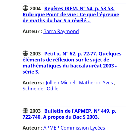
2004
Repères-IREM. N° 54. p. 53-53.
Rubrique Point de vue : Ce que l'épreuve
de maths du bac S a révélé...
Auteur :
Barra Raymond
2003
Petit x. N° 62. p. 72-77. Quelques
éléments de réflexion sur le sujet de
mathématiques du baccalauréat 2003 -
série S.
Auteurs :
Jullien Michel
;
Matheron Yves
;
Schneider Odile
2003
Bulletin de l'APMEP. N° 449. p.
722-740. A propos du Bac S 2003.
Auteur :
APMEP Commission Lycées