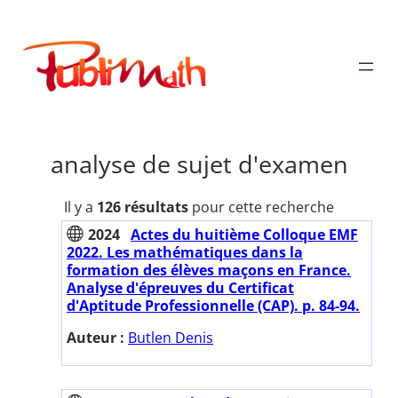
Aller
au
Publimath
contenu
analyse de sujet d'examen
Il y a
126 résultats
pour cette recherche
2024
Actes du huitième Colloque EMF
2022. Les mathématiques dans la
formation des élèves maçons en France.
Analyse d'épreuves du Certificat
d'Aptitude Professionnelle (CAP). p. 84-94.
Auteur :
Butlen Denis