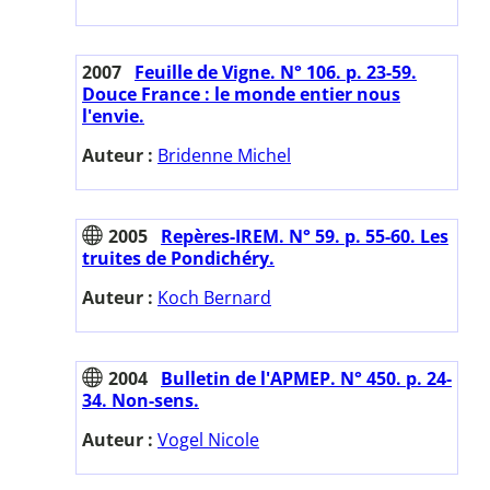
2007
Feuille de Vigne. N° 106. p. 23-59.
Douce France : le monde entier nous
l'envie.
Auteur :
Bridenne Michel
2005
Repères-IREM. N° 59. p. 55-60. Les
truites de Pondichéry.
Auteur :
Koch Bernard
2004
Bulletin de l'APMEP. N° 450. p. 24-
34. Non-sens.
Auteur :
Vogel Nicole