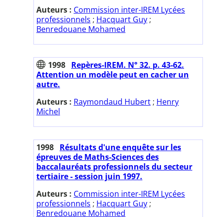
Auteurs :
Commission inter-IREM Lycées
professionnels
;
Hacquart Guy
;
Benredouane Mohamed
1998
Repères-IREM. N° 32. p. 43-62.
Attention un modèle peut en cacher un
autre.
Auteurs :
Raymondaud Hubert
;
Henry
Michel
1998
Résultats d'une enquête sur les
épreuves de Maths-Sciences des
baccalauréats professionnels du secteur
tertiaire - session juin 1997.
Auteurs :
Commission inter-IREM Lycées
professionnels
;
Hacquart Guy
;
Benredouane Mohamed