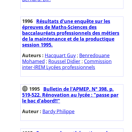
1996
Résultats d'une enquête sur les
épreuves de Maths-Sciences des
baccalauréats professionnels des métiers
de la maintenance et de la productique
session 1995.
Auteurs :
Hacquart Guy
;
Benredouane
Mohamed
;
Roussel Didier
;
Commission
inter-IREM Lycées professionnels
1995
Bulletin de l'APMEP. N° 398. p.
519-522. Rénovation au lycée : "passe par
le bac d'abord!!"
Auteur :
Bardy Philippe