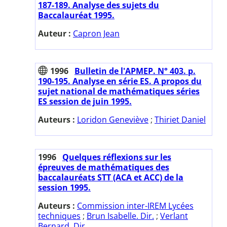
187-189. Analyse des sujets du
Baccalauréat 1995.
Auteur :
Capron Jean
1996
Bulletin de l'APMEP. N° 403. p.
190-195. Analyse en série ES. A propos du
sujet national de mathématiques séries
ES session de juin 1995.
Auteurs :
Loridon Geneviève
;
Thiriet Daniel
1996
Quelques réflexions sur les
épreuves de mathématiques des
baccalauréats STT (ACA et ACC) de la
session 1995.
Auteurs :
Commission inter-IREM Lycées
techniques
;
Brun Isabelle. Dir.
;
Verlant
Bernard. Dir.