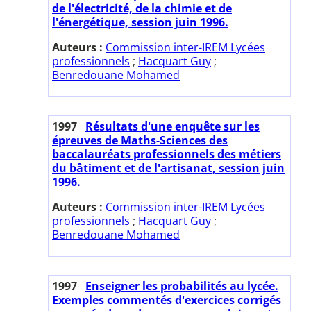
de l'électricité, de la chimie et de
l'énergétique, session juin 1996.
Auteurs :
Commission inter-IREM Lycées
professionnels
;
Hacquart Guy
;
Benredouane Mohamed
1997
Résultats d'une enquête sur les
épreuves de Maths-Sciences des
baccalauréats professionnels des métiers
du bâtiment et de l'artisanat, session juin
1996.
Auteurs :
Commission inter-IREM Lycées
professionnels
;
Hacquart Guy
;
Benredouane Mohamed
1997
Enseigner les probabilités au lycée.
Exemples commentés d'exercices corrigés