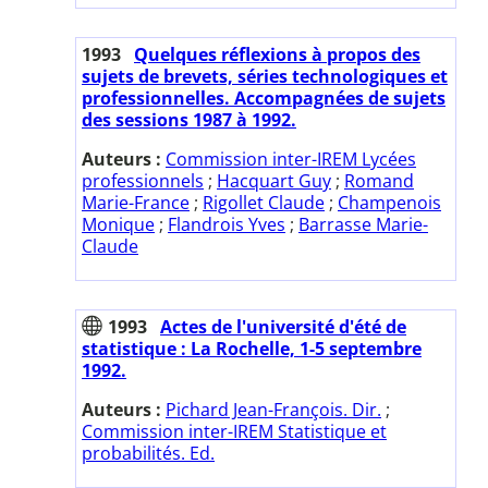
1993
Quelques réflexions à propos des
sujets de brevets, séries technologiques et
professionnelles. Accompagnées de sujets
des sessions 1987 à 1992.
Auteurs :
Commission inter-IREM Lycées
professionnels
;
Hacquart Guy
;
Romand
Marie-France
;
Rigollet Claude
;
Champenois
Monique
;
Flandrois Yves
;
Barrasse Marie-
Claude
1993
Actes de l'université d'été de
statistique : La Rochelle, 1-5 septembre
1992.
Auteurs :
Pichard Jean-François. Dir.
;
Commission inter-IREM Statistique et
probabilités. Ed.