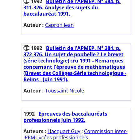
1992
Bulletin de l'APMEP. N° 384. p.
311-326. Analyse des sujets du
baccalauréat 1991.
Auteur :
Capron Jean
1992
Bulletin de l'APMEP. N° 384. p.
372-376. Un sujet de poubelle ? Le brevet
(série technologie) cru 1991 - Remarques
concernant l'épreuve de mathématiques
(Brevet des Collèges-Série technologique -
Reims - Juin 1991).
Auteur :
Toussaint Nicole
1992
Epreuves des baccalauréats
professionnels juin 1992.
Auteurs :
Hacquart Guy
;
Commission inter-
IREM Lycées professionnels