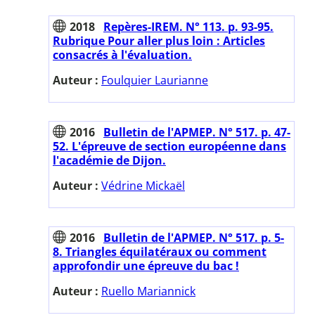
2018
Repères-IREM. N° 113. p. 93-95.
Rubrique Pour aller plus loin : Articles
consacrés à l'évaluation.
Auteur :
Foulquier Laurianne
2016
Bulletin de l'APMEP. N° 517. p. 47-
52. L'épreuve de section européenne dans
l'académie de Dijon.
Auteur :
Védrine Mickaël
2016
Bulletin de l'APMEP. N° 517. p. 5-
8. Triangles équilatéraux ou comment
approfondir une épreuve du bac !
Auteur :
Ruello Mariannick