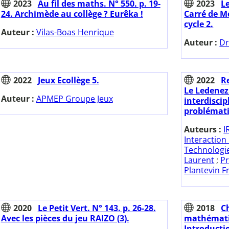
2023
Au fil des maths. N° 550. p. 19-
2023
Le
24. Archimède au collège ? Eurêka !
Carré de M
cycle 2.
Auteur :
Vilas-Boas Henrique
Auteur :
Dr
2022
Jeux Ecollège 5.
2022
Re
Le Ledenez
Auteur :
APMEP Groupe Jeux
interdiscip
problémati
Auteurs :
I
Interactio
Technologi
Laurent
;
P
Plantevin F
2020
Le Petit Vert. N° 143. p. 26-28.
2018
C
Avec les pièces du jeu RAIZO (3).
mathématiq
Introductio