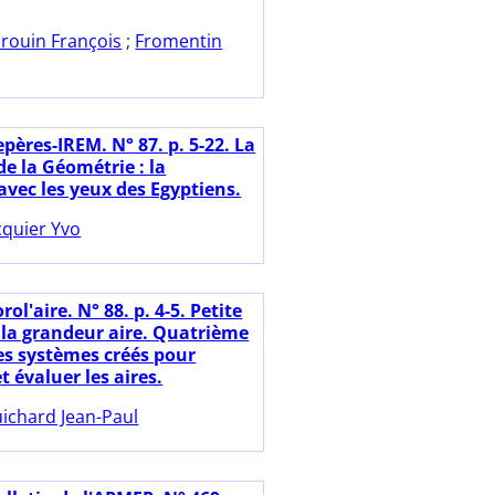
rouin François
;
Fromentin
pères-IREM. N° 87. p. 5-22. La
e la Géométrie : la
avec les yeux des Egyptiens.
cquier Yvo
rol'aire. N° 88. p. 4-5. Petite
e la grandeur aire. Quatrième
Les systèmes créés pour
 évaluer les aires.
ichard Jean-Paul