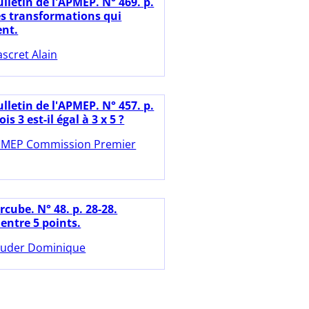
lletin de l'APMEP. N° 469. p.
es transformations qui
ent.
scret Alain
lletin de l'APMEP. N° 457. p.
ois 3 est-il égal à 3 x 5 ?
MEP Commission Premier
cube. N° 48. p. 28-28.
entre 5 points.
uder Dominique