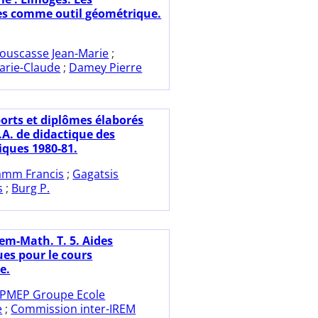
es comme outil géométrique.
ouscasse Jean-Marie
;
rie-Claude
;
Damey Pierre
orts et diplômes élaborés
.A. de didactique des
ques 1980-81.
amm Francis
;
Gagatsis
s
;
Burg P.
lem-Math. T. 5. Aides
es pour le cours
e.
PMEP Groupe Ecole
e
;
Commission inter-IREM