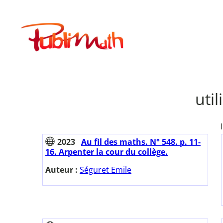
Aller
au
Publimath
contenu
uti
2023
Au fil des maths. N° 548. p. 11-
16. Arpenter la cour du collège.
Auteur :
Séguret Emile