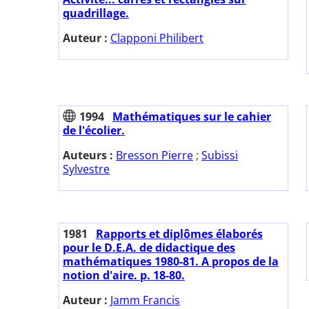
quadrillage.
Auteur :
Clapponi Philibert
1994
Mathématiques sur le cahier
de l'écolier.
Auteurs :
Bresson Pierre
;
Subissi
Sylvestre
1981
Rapports et diplômes élaborés
pour le D.E.A. de didactique des
mathématiques 1980-81. A propos de la
notion d'aire. p. 18-80.
Auteur :
Jamm Francis