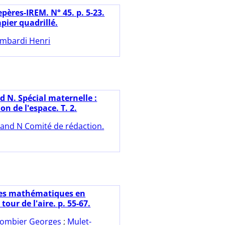
pères-IREM. N° 45. p. 5-23.
pier quadrillé.
mbardi Henri
d N. Spécial maternelle :
on de l'espace. T. 2.
and N Comité de rédaction.
es mathématiques en
tour de l'aire. p. 55-67.
ombier Georges
;
Mulet-