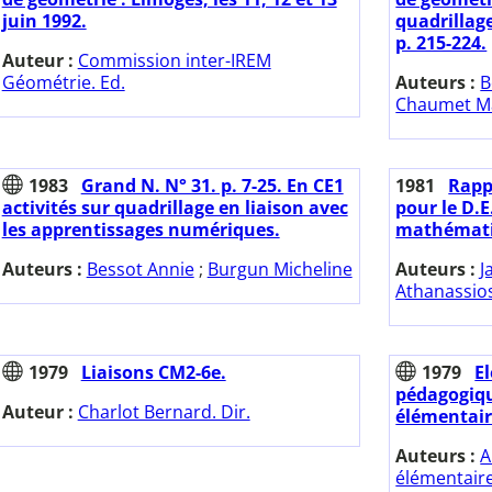
juin 1992.
quadrillag
p. 215-224.
Auteur :
Commission inter-IREM
Géométrie. Ed.
Auteurs :
B
Chaumet Ma
1983
Grand N. N° 31. p. 7-25. En CE1
1981
Rapp
activités sur quadrillage en liaison avec
pour le D.E
les apprentissages numériques.
mathémati
Auteurs :
Bessot Annie
;
Burgun Micheline
Auteurs :
J
Athanassio
1979
Liaisons CM2-6e.
1979
E
pédagogiqu
Auteur :
Charlot Bernard. Dir.
élémentair
Auteurs :
A
élémentair