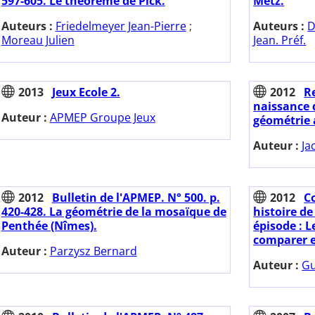
597-605. Le théorème de Pick.
Metz.
Auteurs :
Friedelmeyer Jean-Pierre
;
Auteurs :
D
Moreau Julien
Jean. Préf.
2013
Jeux Ecole 2.
2012
Re
naissance d
Auteur :
APMEP Groupe Jeux
géométrie 
Auteur :
Ja
2012
Bulletin de l'APMEP. N° 500. p.
2012
Co
420-428. La géométrie de la mosaïque de
histoire d
Penthée (Nîmes).
épisode : 
comparer et
Auteur :
Parzysz Bernard
Auteur :
Gu