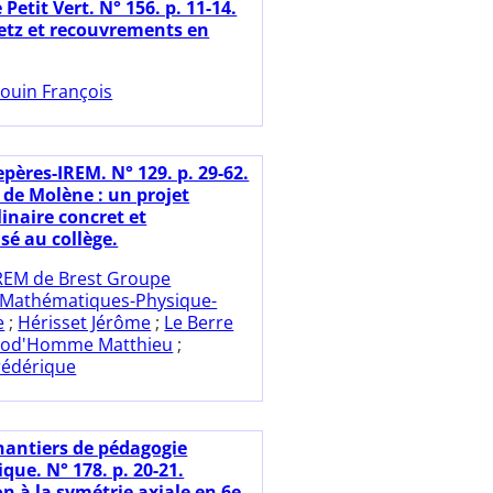
 Petit Vert. N° 156. p. 11-14.
etz et recouvrements en
ouin François
pères-IREM. N° 129. p. 29-62.
 de Molène : un projet
linaire concret et
sé au collège.
REM de Brest Groupe
n Mathématiques-Physique-
e
;
Hérisset Jérôme
;
Le Berre
rod'Homme Matthieu
;
rédérique
hantiers de pédagogie
ue. N° 178. p. 20-21.
n à la symétrie axiale en 6e.