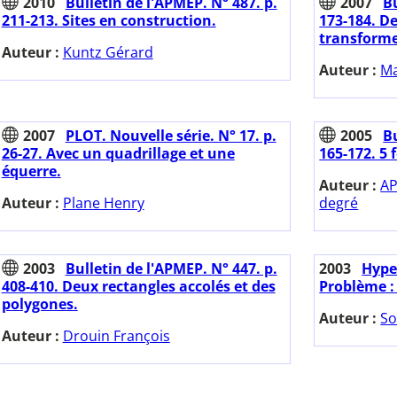
2010
Bulletin de l'APMEP. N° 487. p.
2007
Bu
211-213. Sites en construction.
173-184. D
transform
Auteur :
Kuntz Gérard
Auteur :
Ma
2007
PLOT. Nouvelle série. N° 17. p.
2005
Bu
26-27. Avec un quadrillage et une
165-172. 5 f
équerre.
Auteur :
AP
Auteur :
Plane Henry
degré
2003
Bulletin de l'APMEP. N° 447. p.
2003
Hyper
408-410. Deux rectangles accolés et des
Problème : 
polygones.
Auteur :
So
Auteur :
Drouin François