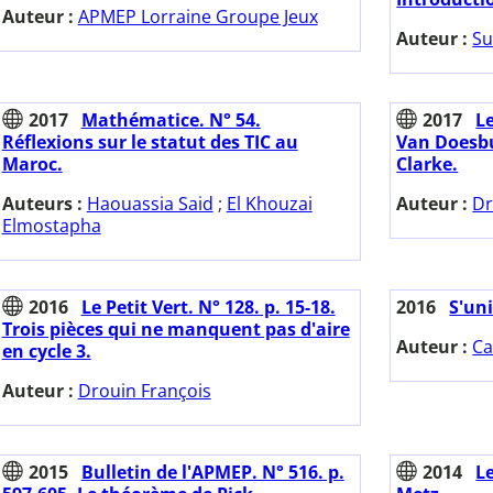
Auteur :
APMEP Lorraine Groupe Jeux
Auteur :
Su
2017
Mathématice. N° 54.
2017
Le
Réflexions sur le statut des TIC au
Van Doesbu
Maroc.
Clarke.
Auteurs :
Haouassia Said
;
El Khouzai
Auteur :
Dr
Elmostapha
2016
Le Petit Vert. N° 128. p. 15-18.
2016
S'uni
Trois pièces qui ne manquent pas d'aire
Auteur :
Ca
en cycle 3.
Auteur :
Drouin François
2015
Bulletin de l'APMEP. N° 516. p.
2014
Le