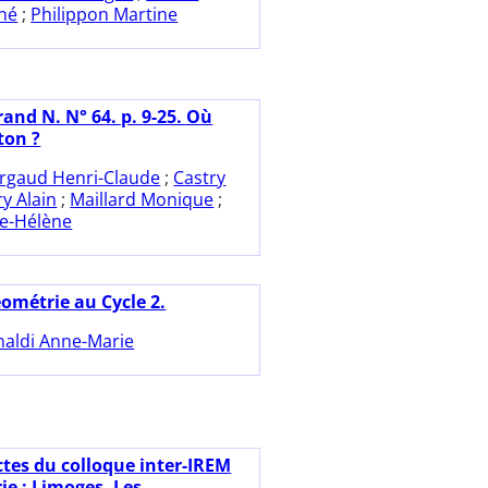
né
;
Philippon Martine
and N. N° 64. p. 9-25. Où
eton ?
rgaud Henri-Claude
;
Castry
ry Alain
;
Maillard Monique
;
ie-Hélène
éométrie au Cycle 2.
naldi Anne-Marie
ctes du colloque inter-IREM
ie : Limoges. Les