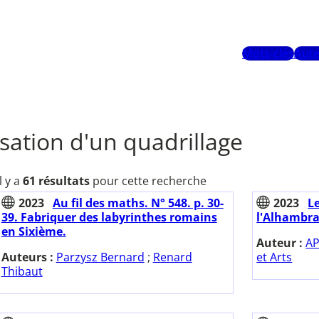
Mots-clés
Aute
lisation d'un quadrillage
Il y a
61 résultats
pour cette recherche
2023
Au fil des maths. N° 548. p. 30-
2023
Le
39. Fabriquer des labyrinthes romains
l'Alhambra
en Sixième.
Auteur :
AP
Auteurs :
Parzysz Bernard
;
Renard
et Arts
Thibaut