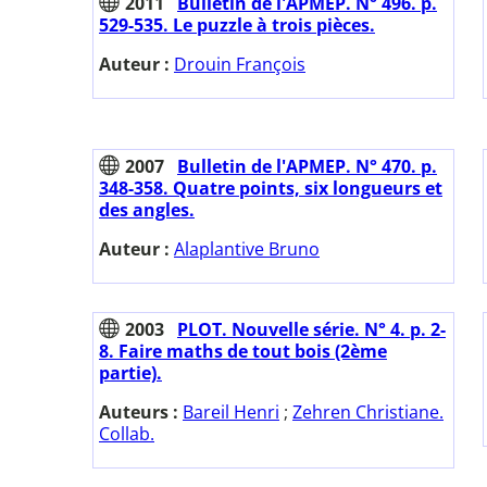
2011
Bulletin de l'APMEP. N° 496. p.
529-535. Le puzzle à trois pièces.
Auteur :
Drouin François
2007
Bulletin de l'APMEP. N° 470. p.
348-358. Quatre points, six longueurs et
des angles.
Auteur :
Alaplantive Bruno
2003
PLOT. Nouvelle série. N° 4. p. 2-
8. Faire maths de tout bois (2ème
partie).
Auteurs :
Bareil Henri
;
Zehren Christiane.
Collab.