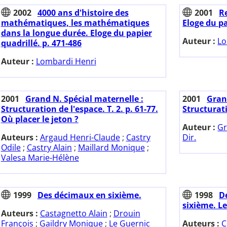
2002
4000 ans d'histoire des
2001
Re
mathématiques, les mathématiques
Eloge du pa
dans la longue durée. Eloge du papier
Auteur :
Lo
quadrillé. p. 471-486
Auteur :
Lombardi Henri
2001
Grand N. Spécial maternelle :
2001
Gran
Structuration de l'espace. T. 2. p. 61-77.
Structurati
Où placer le jeton ?
Auteur :
Gr
Auteurs :
Argaud Henri-Claude
;
Castry
Dir.
Odile
;
Castry Alain
;
Maillard Monique
;
Valesa Marie-Hélène
1999
Des décimaux en sixième.
1998
D
sixième. Le 
Auteurs :
Castagnetto Alain
;
Drouin
François
;
Gaildry Monique
;
Le Guernic
Auteurs :
C