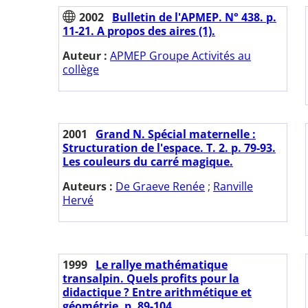
2002
Bulletin de l'APMEP. N° 438. p.
11-21. A propos des aires (1).
Auteur :
APMEP Groupe Activités au
collège
2001
Grand N. Spécial maternelle :
Structuration de l'espace. T. 2. p. 79-93.
Les couleurs du carré magique.
Auteurs :
De Graeve Renée
;
Ranville
Hervé
1999
Le rallye mathématique
transalpin. Quels profits pour la
didactique ? Entre arithmétique et
géométrie. p. 89-104.