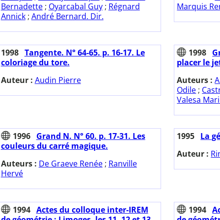
Bernadette
;
Oyarcabal Guy
;
Régnard
Marquis Re
Annick
;
André Bernard. Dir.
1998
Tangente. N° 64-65. p. 16-17. Le
1998
Gr
coloriage du tore.
placer le j
Auteur :
Audin Pierre
Auteurs :
A
Odile
;
Cast
Valesa Mar
1996
Grand N. N° 60. p. 17-31. Les
1995
La g
couleurs du carré magique.
Auteur :
Ri
Auteurs :
De Graeve Renée
;
Ranville
Hervé
1994
Actes du colloque inter-IREM
1994
A
de géométrie : Limoges, les 11, 12 et 13
de géométr