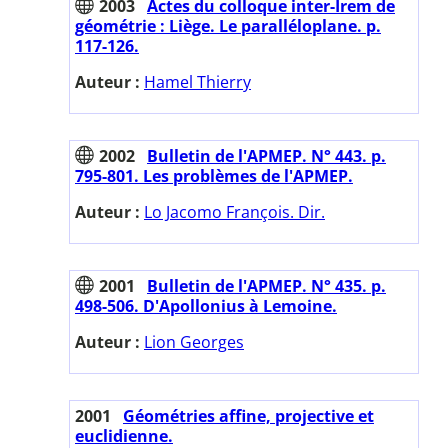
2003
Actes du colloque inter-Irem de
géométrie : Liège. Le paralléloplane. p.
117-126.
Auteur :
Hamel Thierry
2002
Bulletin de l'APMEP. N° 443. p.
795-801. Les problèmes de l'APMEP.
Auteur :
Lo Jacomo François. Dir.
2001
Bulletin de l'APMEP. N° 435. p.
498-506. D'Apollonius à Lemoine.
Auteur :
Lion Georges
2001
Géométries affine, projective et
euclidienne.