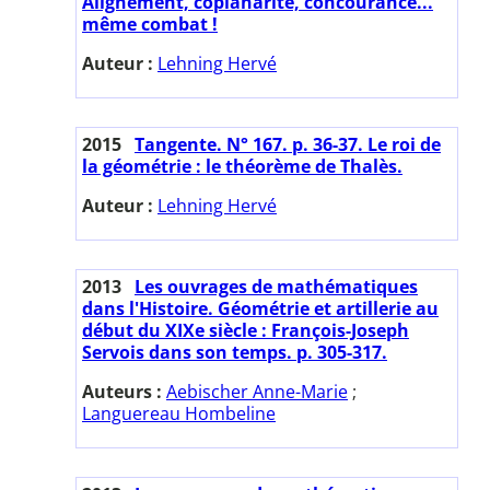
Alignement, coplanarité, concourance...
même combat !
Auteur :
Lehning Hervé
2015
Tangente. N° 167. p. 36-37. Le roi de
la géométrie : le théorème de Thalès.
Auteur :
Lehning Hervé
2013
Les ouvrages de mathématiques
dans l'Histoire. Géométrie et artillerie au
début du XIXe siècle : François-Joseph
Servois dans son temps. p. 305-317.
Auteurs :
Aebischer Anne-Marie
;
Languereau Hombeline