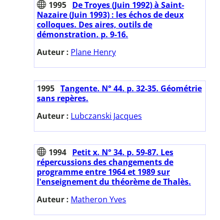
1995
De Troyes (Juin 1992) à Saint-
Nazaire (Juin 1993) : les échos de deux
colloques. Des aires, outils de
démonstration. p. 9-16.
Auteur :
Plane Henry
1995
Tangente. N° 44. p. 32-35. Géométrie
sans repères.
Auteur :
Lubczanski Jacques
1994
Petit x. N° 34. p. 59-87. Les
répercussions des changements de
programme entre 1964 et 1989 sur
l'enseignement du théorème de Thalès.
Auteur :
Matheron Yves