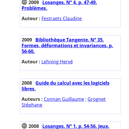
2009
Losanges. N° 4. p. 47-49.
Problèmes.
Auteur :
Festraets Claudine
2009
Bibliothèque Tangente. N° 35.
Formes, déformations et invariances. p.
56-60.
Auteur :
Lehning Hervé
2008
Guide du calcul avec les logiciels
libres.
Auteurs :
Connan Guillaume
;
Grognet
Stéphane
2008
Losanges. N° 1. p. 54-56. Jeux.