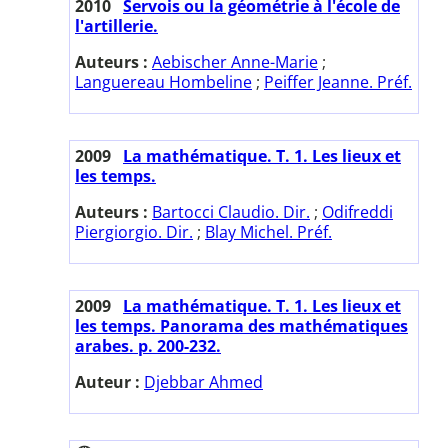
2010
Servois ou la géométrie à l'école de
l'artillerie.
Auteurs :
Aebischer Anne-Marie
;
Languereau Hombeline
;
Peiffer Jeanne. Préf.
2009
La mathématique. T. 1. Les lieux et
les temps.
Auteurs :
Bartocci Claudio. Dir.
;
Odifreddi
Piergiorgio. Dir.
;
Blay Michel. Préf.
2009
La mathématique. T. 1. Les lieux et
les temps. Panorama des mathématiques
arabes. p. 200-232.
Auteur :
Djebbar Ahmed