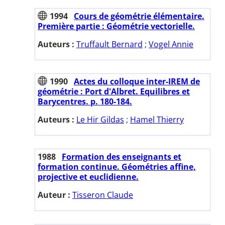
1994
Cours de géométrie élémentaire.
Première partie : Géométrie vectorielle.
Auteurs :
Truffault Bernard
;
Vogel Annie
1990
Actes du colloque inter-IREM de
géométrie : Port d'Albret. Equilibres et
Barycentres. p. 180-184.
Auteurs :
Le Hir Gildas
;
Hamel Thierry
1988
Formation des enseignants et
formation continue. Géométries affine,
projective et euclidienne.
Auteur :
Tisseron Claude