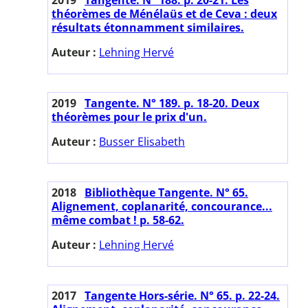
théorèmes de Ménélaüs et de Ceva : deux
résultats étonnamment similaires.
Auteur :
Lehning Hervé
2019
Tangente. N° 189. p. 18-20. Deux
théorèmes pour le prix d'un.
Auteur :
Busser Elisabeth
2018
Bibliothèque Tangente. N° 65.
Alignement, coplanarité, concourance...
même combat ! p. 58-62.
Auteur :
Lehning Hervé
2017
Tangente Hors-série. N° 65. p. 22-24.