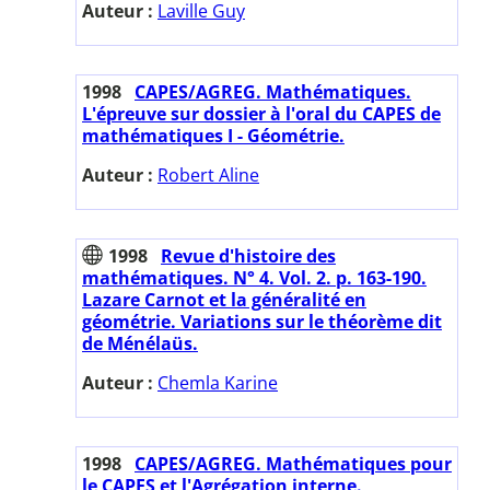
Auteur :
Laville Guy
1998
CAPES/AGREG. Mathématiques.
L'épreuve sur dossier à l'oral du CAPES de
mathématiques I - Géométrie.
Auteur :
Robert Aline
1998
Revue d'histoire des
mathématiques. N° 4. Vol. 2. p. 163-190.
Lazare Carnot et la généralité en
géométrie. Variations sur le théorème dit
de Ménélaüs.
Auteur :
Chemla Karine
1998
CAPES/AGREG. Mathématiques pour
le CAPES et l'Agrégation interne.