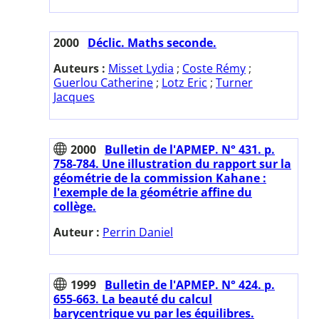
2000
Déclic. Maths seconde.
Auteurs :
Misset Lydia
;
Coste Rémy
;
Guerlou Catherine
;
Lotz Eric
;
Turner
Jacques
2000
Bulletin de l'APMEP. N° 431. p.
758-784. Une illustration du rapport sur la
géométrie de la commission Kahane :
l'exemple de la géométrie affine du
collège.
Auteur :
Perrin Daniel
1999
Bulletin de l'APMEP. N° 424. p.
655-663. La beauté du calcul
barycentrique vu par les équilibres.