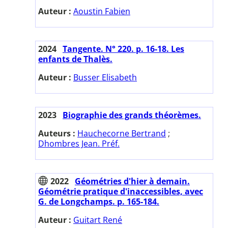
Auteur :
Aoustin Fabien
2024
Tangente. N° 220. p. 16-18. Les
enfants de Thalès.
Auteur :
Busser Elisabeth
2023
Biographie des grands théorèmes.
Auteurs :
Hauchecorne Bertrand
;
Dhombres Jean. Préf.
2022
Géométries d'hier à demain.
Géométrie pratique d'inaccessibles, avec
G. de Longchamps. p. 165-184.
Auteur :
Guitart René