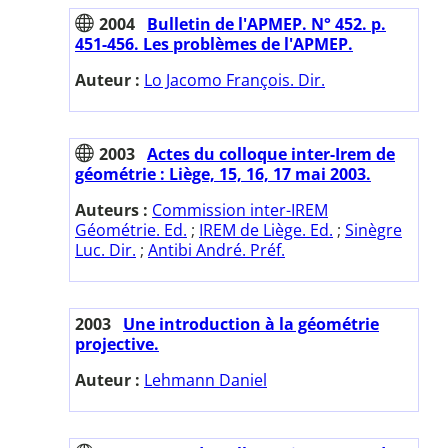
2004
Bulletin de l'APMEP. N° 452. p.
451-456. Les problèmes de l'APMEP.
Auteur :
Lo Jacomo François. Dir.
2003
Actes du colloque inter-Irem de
géométrie : Liège, 15, 16, 17 mai 2003.
Auteurs :
Commission inter-IREM
Géométrie. Ed.
;
IREM de Liège. Ed.
;
Sinègre
Luc. Dir.
;
Antibi André. Préf.
2003
Une introduction à la géométrie
projective.
Auteur :
Lehmann Daniel