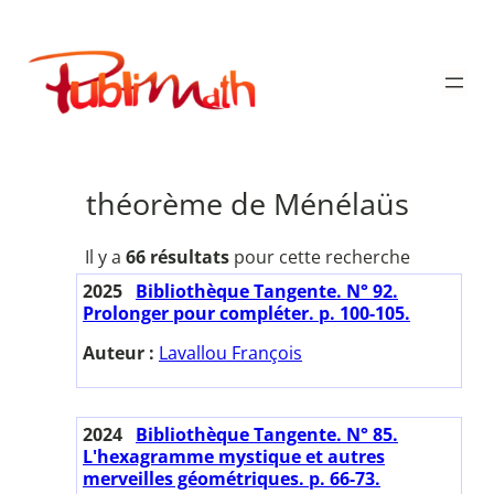
Aller
au
Publimath
contenu
théorème de Ménélaüs
Il y a
66 résultats
pour cette recherche
2025
Bibliothèque Tangente. N° 92.
Prolonger pour compléter. p. 100-105.
Auteur :
Lavallou François
2024
Bibliothèque Tangente. N° 85.
L'hexagramme mystique et autres
merveilles géométriques. p. 66-73.