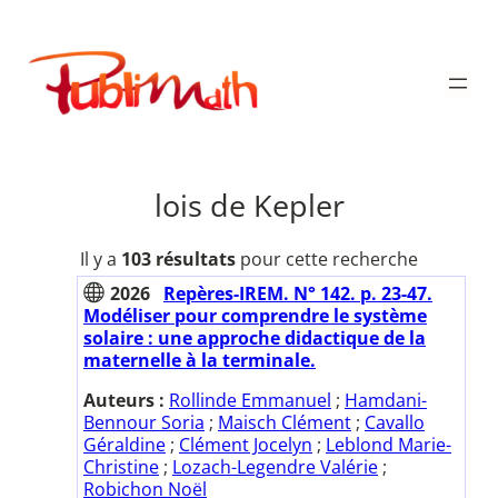
Aller
au
Publimath
contenu
lois de Kepler
Il y a
103 résultats
pour cette recherche
2026
Repères-IREM. N° 142. p. 23-47.
Modéliser pour comprendre le système
solaire : une approche didactique de la
maternelle à la terminale.
Auteurs :
Rollinde Emmanuel
;
Hamdani-
Bennour Soria
;
Maisch Clément
;
Cavallo
Géraldine
;
Clément Jocelyn
;
Leblond Marie-
Christine
;
Lozach-Legendre Valérie
;
Robichon Noël