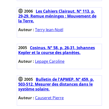
2006
Les Cahiers Clairaut. N° 113. p.
29-29. Remue méninges : Mouvement de
la Terre.
Auteur :
Terry Jean-Noël
2005
Cosinus. N° 58. p. 26-31. Johannes
Kepler et la course des planètes.
Auteur :
Lepage Caroline
2005
Bulletin de l'APMEP. N° 459. p.
503-512. Mesurer des distances dans le
système solaire.
Auteur :
Causeret Pierre