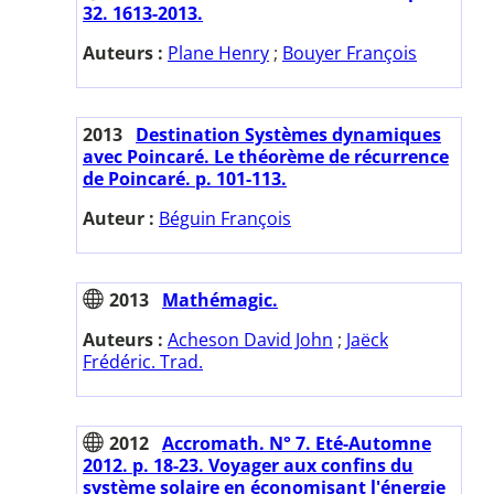
32. 1613-2013.
Auteurs :
Plane Henry
;
Bouyer François
2013
Destination Systèmes dynamiques
avec Poincaré. Le théorème de récurrence
de Poincaré. p. 101-113.
Auteur :
Béguin François
2013
Mathémagic.
Auteurs :
Acheson David John
;
Jaëck
Frédéric. Trad.
2012
Accromath. N° 7. Eté-Automne
2012. p. 18-23. Voyager aux confins du
système solaire en économisant l'énergie