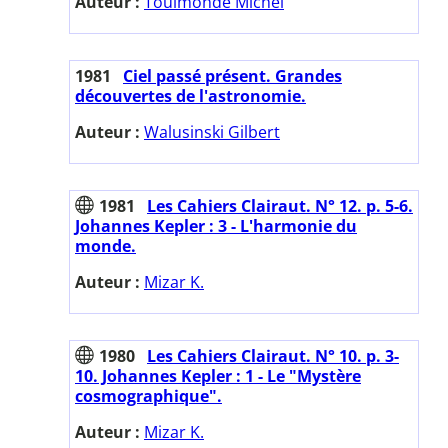
Auteur :
Toulmonde Michel
1981
Ciel passé présent. Grandes
découvertes de l'astronomie.
Auteur :
Walusinski Gilbert
1981
Les Cahiers Clairaut. N° 12. p. 5-6.
Johannes Kepler : 3 - L'harmonie du
monde.
Auteur :
Mizar K.
1980
Les Cahiers Clairaut. N° 10. p. 3-
10. Johannes Kepler : 1 - Le "Mystère
cosmographique".
Auteur :
Mizar K.