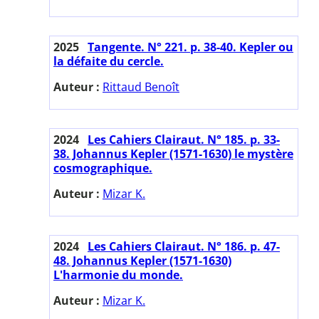
2025
Tangente. N° 221. p. 38-40. Kepler ou
la défaite du cercle.
Auteur :
Rittaud Benoît
2024
Les Cahiers Clairaut. N° 185. p. 33-
38. Johannus Kepler (1571-1630) le mystère
cosmographique.
Auteur :
Mizar K.
2024
Les Cahiers Clairaut. N° 186. p. 47-
48. Johannus Kepler (1571-1630)
L'harmonie du monde.
Auteur :
Mizar K.