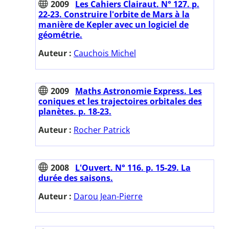
2009
Les Cahiers Clairaut. N° 127. p.
22-23. Construire l'orbite de Mars à la
manière de Kepler avec un logiciel de
géométrie.
Auteur :
Cauchois Michel
2009
Maths Astronomie Express. Les
coniques et les trajectoires orbitales des
planètes. p. 18-23.
Auteur :
Rocher Patrick
2008
L'Ouvert. N° 116. p. 15-29. La
durée des saisons.
Auteur :
Darou Jean-Pierre