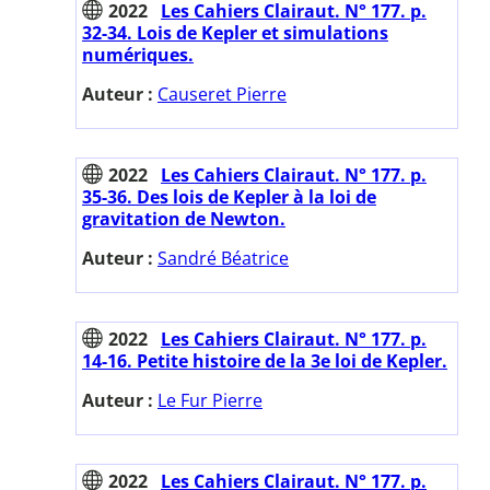
2022
Les Cahiers Clairaut. N° 177. p.
32-34. Lois de Kepler et simulations
numériques.
Auteur :
Causeret Pierre
2022
Les Cahiers Clairaut. N° 177. p.
35-36. Des lois de Kepler à la loi de
gravitation de Newton.
Auteur :
Sandré Béatrice
2022
Les Cahiers Clairaut. N° 177. p.
14-16. Petite histoire de la 3e loi de Kepler.
Auteur :
Le Fur Pierre
2022
Les Cahiers Clairaut. N° 177. p.