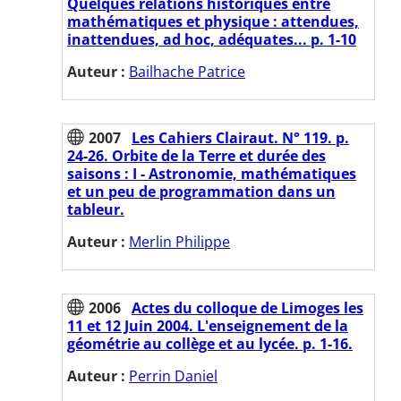
Quelques relations historiques entre
mathématiques et physique : attendues,
inattendues, ad hoc, adéquates... p. 1-10
Auteur :
Bailhache Patrice
2007
Les Cahiers Clairaut. N° 119. p.
24-26. Orbite de la Terre et durée des
saisons : I - Astronomie, mathématiques
et un peu de programmation dans un
tableur.
Auteur :
Merlin Philippe
2006
Actes du colloque de Limoges les
11 et 12 Juin 2004. L'enseignement de la
géométrie au collège et au lycée. p. 1-16.
Auteur :
Perrin Daniel