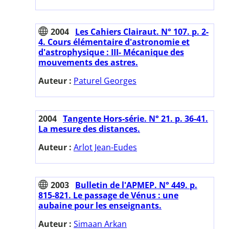
2004
Les Cahiers Clairaut. N° 107. p. 2-
4. Cours élémentaire d'astronomie et
d'astrophysique : III- Mécanique des
mouvements des astres.
Auteur :
Paturel Georges
2004
Tangente Hors-série. N° 21. p. 36-41.
La mesure des distances.
Auteur :
Arlot Jean-Eudes
2003
Bulletin de l'APMEP. N° 449. p.
815-821. Le passage de Vénus : une
aubaine pour les enseignants.
Auteur :
Simaan Arkan