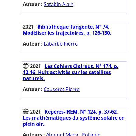
Auteur :
Satabin Alain
2021
Bibliothèque Tangente. N° 74.
Modéliser les trajectoires. p. 126-130.
Auteur :
Labarbe Pierre
2021
Les Cahiers Clairaut. N° 174. p.
12-16. Huit activités sur les satellites
naturels.
Auteur :
Causeret Pierre
2021
Repères-IREM. N° 124. p. 37-62.
Les mathématiques du système solaire en
plein air.
Auteurs :
Abboud Maha
;
Rollinde