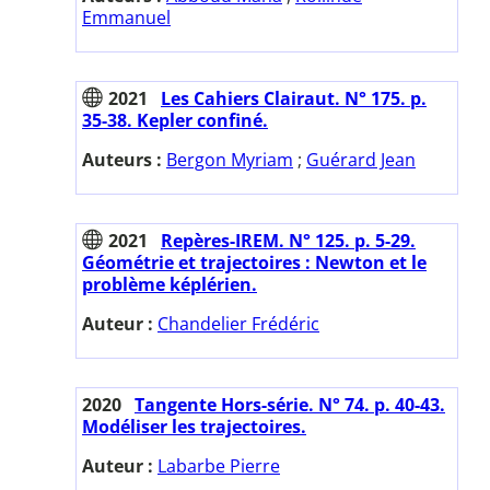
Emmanuel
2021
Les Cahiers Clairaut. N° 175. p.
35-38. Kepler confiné.
Auteurs :
Bergon Myriam
;
Guérard Jean
2021
Repères-IREM. N° 125. p. 5-29.
Géométrie et trajectoires : Newton et le
problème képlérien.
Auteur :
Chandelier Frédéric
2020
Tangente Hors-série. N° 74. p. 40-43.
Modéliser les trajectoires.
Auteur :
Labarbe Pierre