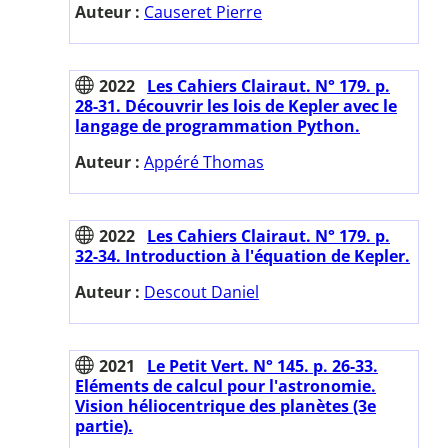
Auteur :
Causeret Pierre
2022
Les Cahiers Clairaut. N° 179. p.
28-31. Découvrir les lois de Kepler avec le
langage de programmation Python.
Auteur :
Appéré Thomas
2022
Les Cahiers Clairaut. N° 179. p.
32-34. Introduction à l'équation de Kepler.
Auteur :
Descout Daniel
2021
Le Petit Vert. N° 145. p. 26-33.
Eléments de calcul pour l'astronomie.
Vision héliocentrique des planètes (3e
partie).