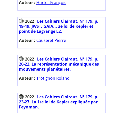
Auteur :
Hurter François
2022
Les Cahiers Clairaut. N° 179. p.
19-19. JWST, GAIA... 3e loi de Kepler et
point de Lagrange L2.
Auteur :
Causeret Pierre
2022
Les Cahiers Clairaut. N° 179. p.
20-22. La représentation mécanique des
mouvements planétaires.
Auteur :
Trotignon Roland
2022
Les Cahiers Clairaut. N° 179. p.
23-27. La 1re loi de Kepler expliquée par
Feynman.