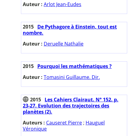
Auteur :
Arlot Jean-Eudes
2015
De Pythagore à Einstein, tout est
nombre.
Auteur :
Deruelle Nathalie
2015
Pourquoi les mathématiques ?
Auteur :
Tomasini Guillaume. Dir.
2015
Les Cahiers Clairaut. N° 152. p.
23-27. Evolution des trajectoires des
planètes (2).
Auteurs :
Causeret Pierre
;
Hauguel
Véronique