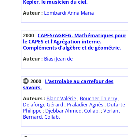
Kepler, le musicien du ciel.
Auteur :
Lombardi Anna Maria
2000
CAPES/AGREG. Mathématiques pour
le CAPES et l'Agrégation interne.
Compléments d'algèbre et de géométrie.
Auteur :
Biasi Jean de
2000
L'astrolabe au carrefour des
savoirs.
Auteurs :
Blanc Valérie
;
Boucher Thierry
;
Delaforge Gérard
;
Praladier Agnès
;
Dutarte
Philippe
;
Djebbar Ahmed. Collab.
;
Verlant
Bernard. Collab.