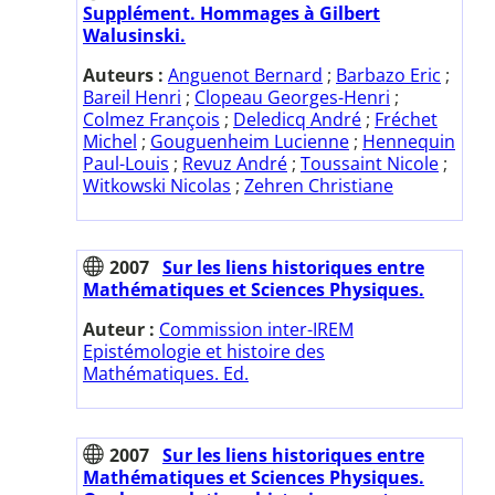
Supplément. Hommages à Gilbert
Walusinski.
Auteurs :
Anguenot Bernard
;
Barbazo Eric
;
Bareil Henri
;
Clopeau Georges-Henri
;
Colmez François
;
Deledicq André
;
Fréchet
Michel
;
Gouguenheim Lucienne
;
Hennequin
Paul-Louis
;
Revuz André
;
Toussaint Nicole
;
Witkowski Nicolas
;
Zehren Christiane
2007
Sur les liens historiques entre
Mathématiques et Sciences Physiques.
Auteur :
Commission inter-IREM
Epistémologie et histoire des
Mathématiques. Ed.
2007
Sur les liens historiques entre
Mathématiques et Sciences Physiques.