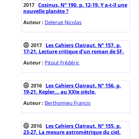
2017
Cosinus. N° 190. p. 12-19. Y a-t-il une
nouvelle planète ?
Auteur :
Delerue Nicolas
2017
Les Cahiers Clairaut. N° 157. p.
17-21. Lecture critique d'un roman de SF.
Auteur :
Pitout Frédéric
2016
Les Cahiers Clairaut. N° 156. p.
19-21. Kepler... au XXIe siècle.
Auteur :
Berthomieu Francis
2016
Les Cahiers Clairaut. N° 155. p.
23-27. La mesure astrométrique du ciel.