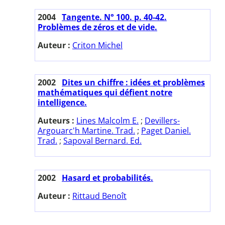
2004
Tangente. N° 100. p. 40-42.
Problèmes de zéros et de vide.
Auteur :
Criton Michel
2002
Dites un chiffre : idées et problèmes
mathématiques qui défient notre
intelligence.
Auteurs :
Lines Malcolm E.
;
Devillers-
Argouarc'h Martine. Trad.
;
Paget Daniel.
Trad.
;
Sapoval Bernard. Ed.
2002
Hasard et probabilités.
Auteur :
Rittaud Benoît