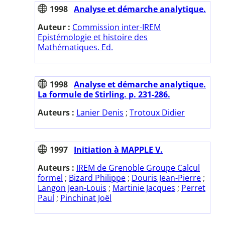
1998
Analyse et démarche analytique.
Auteur :
Commission inter-IREM
Epistémologie et histoire des
Mathématiques. Ed.
1998
Analyse et démarche analytique.
La formule de Stirling. p. 231-286.
Auteurs :
Lanier Denis
;
Trotoux Didier
1997
Initiation à MAPPLE V.
Auteurs :
IREM de Grenoble Groupe Calcul
formel
;
Bizard Philippe
;
Douris Jean-Pierre
;
Langon Jean-Louis
;
Martinie Jacques
;
Perret
Paul
;
Pinchinat Joël