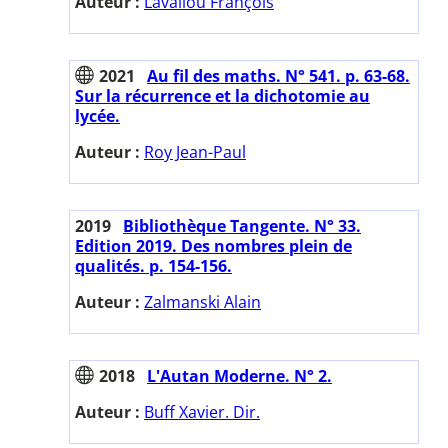
Auteur :
Lavallou François
2021
Au fil des maths. N° 541. p. 63-68.
Sur la récurrence et la dichotomie au
lycée.
Auteur :
Roy Jean-Paul
2019
Bibliothèque Tangente. N° 33.
Edition 2019. Des nombres plein de
qualités. p. 154-156.
Auteur :
Zalmanski Alain
2018
L'Autan Moderne. N° 2.
Auteur :
Buff Xavier. Dir.