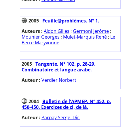
2005
Feuille@problèmes. N° 1.
Auteurs :
Aldon Gilles
;
Germoni Jerôme
;
Mounier Georges
;
Mulet-Marquis René
;
Le
Berre Maryvonne
2005
Tangente. N° 102. p. 28-29.
Combinatoire et langue arabe.
Auteur :
Verdier Norbert
2004
Bulletin de l'APMEP. N° 452. p.
450-450. Exercices de ci, de là.
Auteur :
Parpay Serge. Dir.