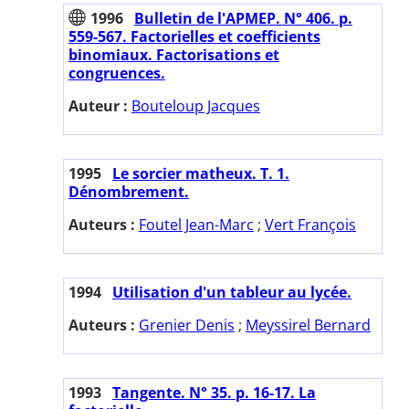
1996
Bulletin de l'APMEP. N° 406. p.
559-567. Factorielles et coefficients
binomiaux. Factorisations et
congruences.
Auteur :
Bouteloup Jacques
1995
Le sorcier matheux. T. 1.
Dénombrement.
Auteurs :
Foutel Jean-Marc
;
Vert François
1994
Utilisation d'un tableur au lycée.
Auteurs :
Grenier Denis
;
Meyssirel Bernard
1993
Tangente. N° 35. p. 16-17. La