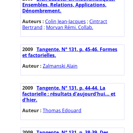
Ensembles, Relations, Applications,
Dénombrement.
Auteurs :
Colin Jean-Jacques
;
Cintract
Bertrand
;
Morvan Rémi. Collab.
2009
Tangente. N° 131. p. 45-46. Formes
et factorielles.
Auteur :
Zalmanski Alain
2009
Tangente. N° 131. p. 44-44. La
factorielle : résultats d'aujourd'hui... et
d'hier.
Auteur :
Thomas Edouard
2009
Tangente. N° 131. p. 38-39. Des