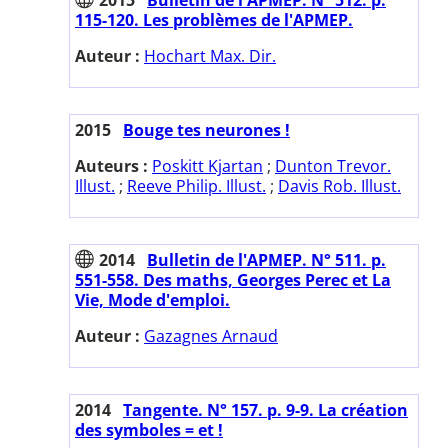
115-120. Les problèmes de l'APMEP.
Auteur :
Hochart Max. Dir.
2015
Bouge tes neurones !
Auteurs :
Poskitt Kjartan
;
Dunton Trevor.
Illust.
;
Reeve Philip. Illust.
;
Davis Rob. Illust.
2014
Bulletin de l'APMEP. N° 511. p.
551-558. Des maths, Georges Perec et La
Vie, Mode d'emploi.
Auteur :
Gazagnes Arnaud
2014
Tangente. N° 157. p. 9-9. La création
des symboles = et !