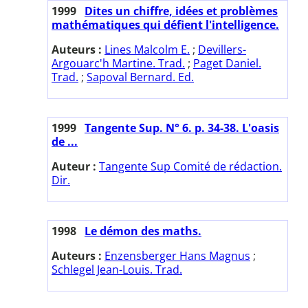
1999
Dites un chiffre, idées et problèmes
mathématiques qui défient l'intelligence.
Auteurs :
Lines Malcolm E.
;
Devillers-
Argouarc'h Martine. Trad.
;
Paget Daniel.
Trad.
;
Sapoval Bernard. Ed.
1999
Tangente Sup. N° 6. p. 34-38. L'oasis
de ...
Auteur :
Tangente Sup Comité de rédaction.
Dir.
1998
Le démon des maths.
Auteurs :
Enzensberger Hans Magnus
;
Schlegel Jean-Louis. Trad.