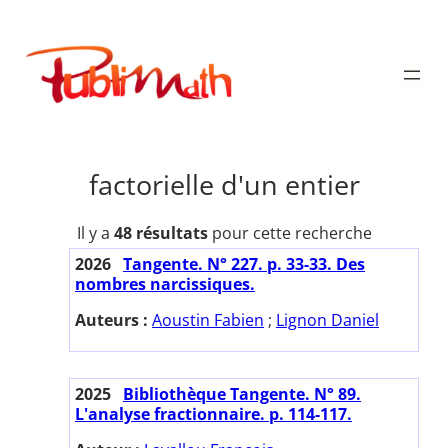
Aller
au
Publimath
contenu
factorielle d'un entier
Il y a
48 résultats
pour cette recherche
2026
Tangente. N° 227. p. 33-33. Des
nombres narcissiques.
Auteurs :
Aoustin Fabien
;
Lignon Daniel
2025
Bibliothèque Tangente. N° 89.
L'analyse fractionnaire. p. 114-117.