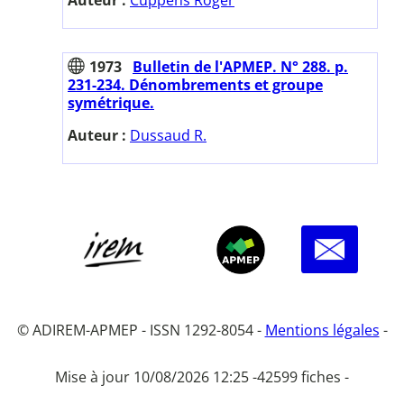
1973
Bulletin de l'APMEP. N° 288. p.
231-234. Dénombrements et groupe
symétrique.
Auteur :
Dussaud R.
© ADIREM-APMEP - ISSN 1292-8054 -
Mentions légales
-
Mise à jour 10/08/2026 12:25 -
42599 fiches -