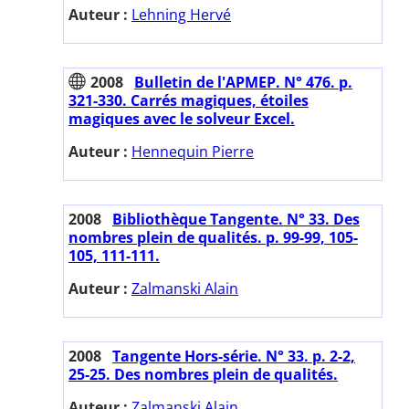
Auteur :
Lehning Hervé
2008
Bulletin de l'APMEP. N° 476. p.
321-330. Carrés magiques, étoiles
magiques avec le solveur Excel.
Auteur :
Hennequin Pierre
2008
Bibliothèque Tangente. N° 33. Des
nombres plein de qualités. p. 99-99, 105-
105, 111-111.
Auteur :
Zalmanski Alain
2008
Tangente Hors-série. N° 33. p. 2-2,
25-25. Des nombres plein de qualités.
Auteur :
Zalmanski Alain