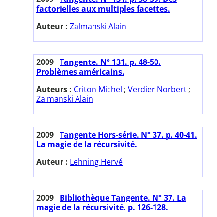
factorielles aux multiples facettes.
Auteur :
Zalmanski Alain
2009
Tangente. N° 131. p. 48-50.
Problèmes américains.
Auteurs :
Criton Michel
;
Verdier Norbert
;
Zalmanski Alain
2009
Tangente Hors-série. N° 37. p. 40-41.
La magie de la récursivité.
Auteur :
Lehning Hervé
2009
Bibliothèque Tangente. N° 37. La
magie de la récursivité. p. 126-128.