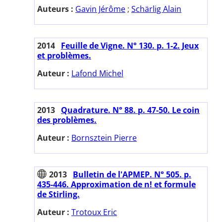
Auteurs :
Gavin Jérôme
;
Schärlig Alain
2014
Feuille de Vigne. N° 130. p. 1-2. Jeux
et problèmes.
Auteur :
Lafond Michel
2013
Quadrature. N° 88. p. 47-50. Le coin
des problèmes.
Auteur :
Bornsztein Pierre
2013
Bulletin de l'APMEP. N° 505. p.
435-446. Approximation de n! et formule
de Stirling.
Auteur :
Trotoux Eric