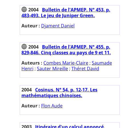
2004
Bulletin de l'APMEP. N° 453. p.
483-493. Le jeu de Juniper Green.
Auteur :
Djament Daniel
2004
Bulletin de l'APMEP. N° 455. p.
829-846. Cinq classes au pays de 9 et 11.
Auteurs :
Combes Marie-Claire
;
Saumade
Henri
;
Sauter Mireille
;
Théret David
2004
Cosinus. N° 54. p. 12-17. Les
mathématiques chinoises.
Auteur :
Flon Aude
2003
Itinéraire d'un calcul annoncé.