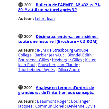
2001
Bulletin de l'APMEP. N° 432. p. 71-
80. Y a-t-il un naturel après 3 ?
Auteur :
Lefort Jean
2001
Décimaux, entiers... en sixième :
toute une histoire ! (Brochure + CD-ROM)
Auteurs :
IREM de Strasbourg Groupe
Collège
;
Barbier Jean-Luc
;
Blondel Edith
;
Bourdenet Gilles
;
Heyberger Gilles
;
Kister
Jean-Paul
;
Rauscher Jean-Claude
;
Toucheboeuf Agnès
;
Zilliox André
2001
Analyse en termes d'ordres de
grandeurs : de l'intuition aux concepts.
Auteurs :
Beaumont Roger
;
Boulanger
Jacques
;
Commun Lionel
;
Devienne Sylvie
;