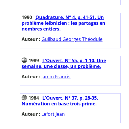
1990
Quadrature. N° 4. p. 41-51. Un
problème leibnizien : les partages en
nombres entiers.
Auteur :
Guilbaud Georges Théodule
1989
L'Ouvert. N° 55. p. 1-10. Une
semaine, une classe, un problème.
Auteur :
Jamm Francis
1984
L'Ouvert. N° 37. p. 28-35.
Numération en base trois prime.
Auteur :
Lefort Jean