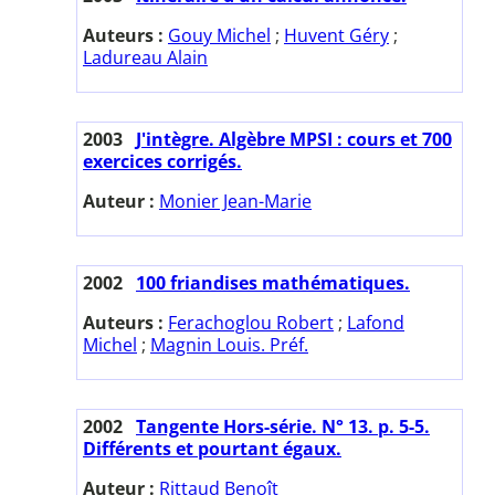
Auteurs :
Gouy Michel
;
Huvent Géry
;
Ladureau Alain
2003
J'intègre. Algèbre MPSI : cours et 700
exercices corrigés.
Auteur :
Monier Jean-Marie
2002
100 friandises mathématiques.
Auteurs :
Ferachoglou Robert
;
Lafond
Michel
;
Magnin Louis. Préf.
2002
Tangente Hors-série. N° 13. p. 5-5.
Différents et pourtant égaux.
Auteur :
Rittaud Benoît