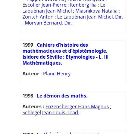
Escofier Jean-Pierre
;
Itenberg Ilia
;
Le
Laouénan Jean-Michel
;
Miasnikova Natalia
;
Zoritch Anton
;
Le Laouénan Jean-Michel. Dir.
;
Morvan Bernard. Dir.
1999
Cahiers d'histoire des
mathématiques et d'épistémologie.
Isidore de Séville : Etymologies - L. III
Mathématiques.
Auteur :
Plane Henry
1998
Le démon des maths.
Auteurs :
Enzensberger Hans Magnus
;
Schlegel Jean-Louis. Trad.