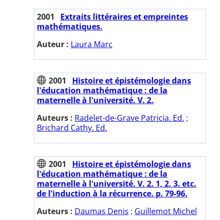
2001
Extraits littéraires et empreintes
mathématiques.
Auteur :
Laura Marc
2001
Histoire et épistémologie dans
l'éducation mathématique : de la
maternelle à l'université. V. 2.
Auteurs :
Radelet-de-Grave Patricia. Ed.
;
Brichard Cathy. Ed.
2001
Histoire et épistémologie dans
l'éducation mathématique : de la
maternelle à l'université. V. 2. 1, 2, 3. etc.
de l'induction à la récurrence. p. 79-96.
Auteurs :
Daumas Denis
;
Guillemot Michel