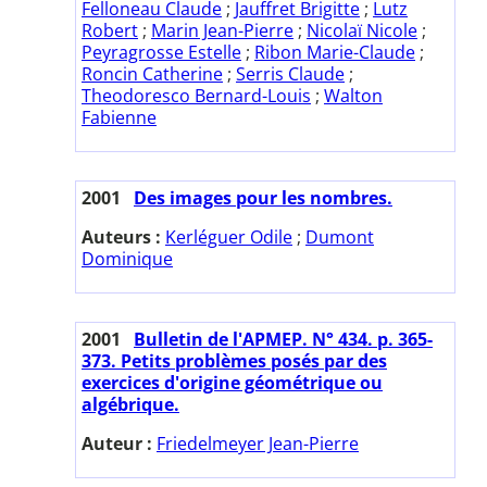
Felloneau Claude
;
Jauffret Brigitte
;
Lutz
Robert
;
Marin Jean-Pierre
;
Nicolaï Nicole
;
Peyragrosse Estelle
;
Ribon Marie-Claude
;
Roncin Catherine
;
Serris Claude
;
Theodoresco Bernard-Louis
;
Walton
Fabienne
2001
Des images pour les nombres.
Auteurs :
Kerléguer Odile
;
Dumont
Dominique
2001
Bulletin de l'APMEP. N° 434. p. 365-
373. Petits problèmes posés par des
exercices d'origine géométrique ou
algébrique.
Auteur :
Friedelmeyer Jean-Pierre