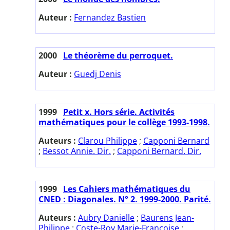
Auteur :
Fernandez Bastien
2000
Le théorème du perroquet.
Auteur :
Guedj Denis
1999
Petit x. Hors série. Activités
mathématiques pour le collège 1993-1998.
Auteurs :
Clarou Philippe
;
Capponi Bernard
;
Bessot Annie. Dir.
;
Capponi Bernard. Dir.
1999
Les Cahiers mathématiques du
CNED : Diagonales. N° 2. 1999-2000. Parité.
Auteurs :
Aubry Danielle
;
Baurens Jean-
Philippe
;
Coste-Roy Marie-Françoise
;