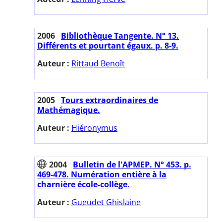
2006
Bibliothèque Tangente. N° 13.
Différents et pourtant égaux. p. 8-9.
Auteur :
Rittaud Benoît
2005
Tours extraordinaires de
Mathémagique.
Auteur :
Hiéronymus
2004
Bulletin de l'APMEP. N° 453. p.
469-478. Numération entière à la
charnière école-collège.
Auteur :
Gueudet Ghislaine