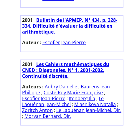
2001
Bulletin de l'APMEP. N° 434. p. 328-
334. Difficulté d'évaluer la difficulté en
arithmétique.
Auteur :
Escofier Jean-Pierre
2001
Les Cahiers mathématiques du
CNED : Diagonales. N° 1. 2001-2002.
Continuité discrète.
Auteurs :
Aubry Danielle
;
Baurens Jean-
Philippe
;
Coste-Roy Marie-Françoise
;
Escofier Jean-Pierre
;
Itenberg Ilia
;
Le
Laouénan Jean-Michel
;
Miasnikova Natalia
;
Zoritch Anton
;
Le Laouénan Jean-Michel. Dir.
;
Morvan Bernard. Dir.