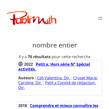
Aller
au
Publimath
contenu
nombre entier
Il y a
76 résultats
pour cette recherche
2022
Petit x. Hors série N° Spécial
activités.
Auteurs :
Celi Valentina. Dir.
;
Croset Marie-
Caroline. Dir.
;
Petit x Comité de rédaction.
Dir.
2018
Comprendre et mieux connaître les