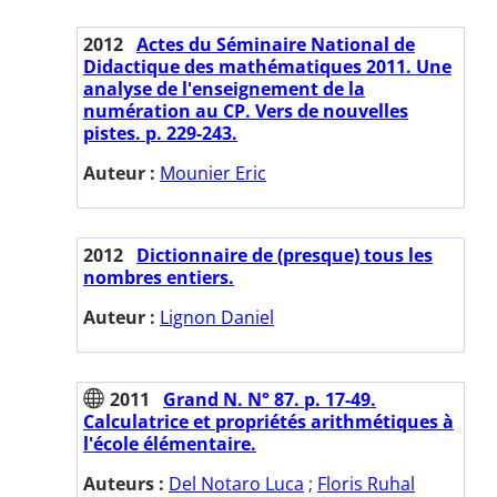
2012
Actes du Séminaire National de
Didactique des mathématiques 2011. Une
analyse de l'enseignement de la
numération au CP. Vers de nouvelles
pistes. p. 229-243.
Auteur :
Mounier Eric
2012
Dictionnaire de (presque) tous les
nombres entiers.
Auteur :
Lignon Daniel
2011
Grand N. N° 87. p. 17-49.
Calculatrice et propriétés arithmétiques à
l'école élémentaire.
Auteurs :
Del Notaro Luca
;
Floris Ruhal