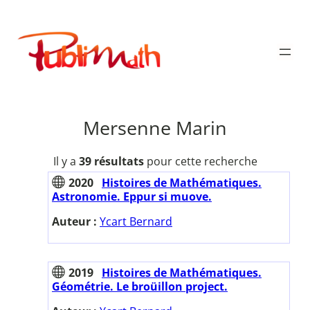
Aller
au
Publimath
contenu
Mersenne Marin
Il y a
39 résultats
pour cette recherche
2020
Histoires de Mathématiques.
Astronomie. Eppur si muove.
Auteur :
Ycart Bernard
2019
Histoires de Mathématiques.
Géométrie. Le broüillon project.