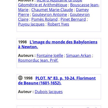
Géométrie et Arithmétique
;
Bouscasse Jean-
Marie
;
Chaumet Marie-Claude
;
Damey
Pierre
;
Gouteyron Antoine
;
Gouteyron
Claire
;
Pomès Roland
;
Pinet Bernard
;
Puyou Jacques
;
Robert Yves
1998
L'image du monde des Babyloniens
à Newton.
Auteurs :
Fontaine Joëlle
;
Simaan Arkan
;
Rosmorduc Jean. Préf.
1998
PLOT. N° 83. p. 10-24. Florimont
de Beaune (1601-1652).
Auteur :
Dubois Jacques