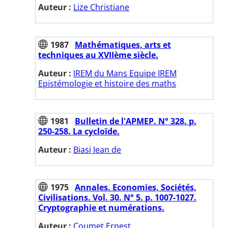
Auteur :
Lize Christiane
1987
Mathématiques, arts et
techniques au XVIIème siècle.
Auteur :
IREM du Mans Equipe IREM
Epistémologie et histoire des maths
1981
Bulletin de l'APMEP. N° 328. p.
250-258. La cycloïde.
Auteur :
Biasi Jean de
1975
Annales. Economies, Sociétés,
Civilisations. Vol. 30. N° 5. p. 1007-1027.
Cryptographie et numérations.
Auteur :
Coumet Ernest