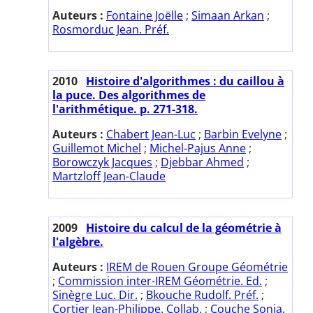
Auteurs :
Fontaine Joëlle
;
Simaan Arkan
;
Rosmorduc Jean. Préf.
2010
Histoire d'algorithmes : du caillou à
la puce. Des algorithmes de
l'arithmétique. p. 271-318.
Auteurs :
Chabert Jean-Luc
;
Barbin Evelyne
;
Guillemot Michel
;
Michel-Pajus Anne
;
Borowczyk Jacques
;
Djebbar Ahmed
;
Martzloff Jean-Claude
2009
Histoire du calcul de la géométrie à
l'algèbre.
Auteurs :
IREM de Rouen Groupe Géométrie
;
Commission inter-IREM Géométrie. Ed.
;
Sinègre Luc. Dir.
;
Bkouche Rudolf. Préf.
;
Cortier Jean-Philippe. Collab.
;
Couche Sonia.