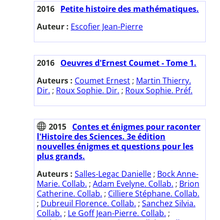
2016
Petite histoire des mathématiques.
Auteur :
Escofier Jean-Pierre
2016
Oeuvres d'Ernest Coumet - Tome 1.
Auteurs :
Coumet Ernest
;
Martin Thierry.
Dir.
;
Roux Sophie. Dir.
;
Roux Sophie. Préf.
2015
Contes et énigmes pour raconter
l'Histoire des Sciences. 3e édition
nouvelles énigmes et questions pour les
plus grands.
Auteurs :
Salles-Legac Danielle
;
Bock Anne-
Marie. Collab.
;
Adam Evelyne. Collab.
;
Brion
Catherine. Collab.
;
Cilliere Stéphane. Collab.
;
Dubreuil Florence. Collab.
;
Sanchez Silvia.
Collab.
;
Le Goff Jean-Pierre. Collab.
;