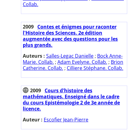
Collab.
2009
Contes et énigmes pour raconter
l'Histoire des Sciences. 2e édition
augmentée avec des questions pour les
plus grands.
Auteurs :
Salles-Legac Danielle
;
Bock Anne-
Marie. Collab.
;
Adam Evelyne. Collab.
;
Brion
Catherine. Collab.
;
Cilliere Stéphane. Collab.
2009
Cours d'histoire des
mathématiques. Enseigné dans le cadre
du cours Epistémologie 2 de 3e année de
licence.
Auteur :
Escofier Jean-Pierre