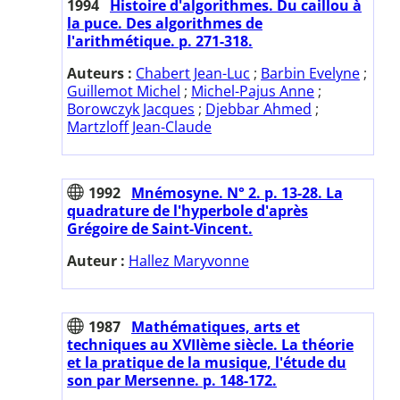
1994
Histoire d'algorithmes. Du caillou à
la puce. Des algorithmes de
l'arithmétique. p. 271-318.
Auteurs :
Chabert Jean-Luc
;
Barbin Evelyne
;
Guillemot Michel
;
Michel-Pajus Anne
;
Borowczyk Jacques
;
Djebbar Ahmed
;
Martzloff Jean-Claude
1992
Mnémosyne. N° 2. p. 13-28. La
quadrature de l'hyperbole d'après
Grégoire de Saint-Vincent.
Auteur :
Hallez Maryvonne
1987
Mathématiques, arts et
techniques au XVIIème siècle. La théorie
et la pratique de la musique, l'étude du
son par Mersenne. p. 148-172.