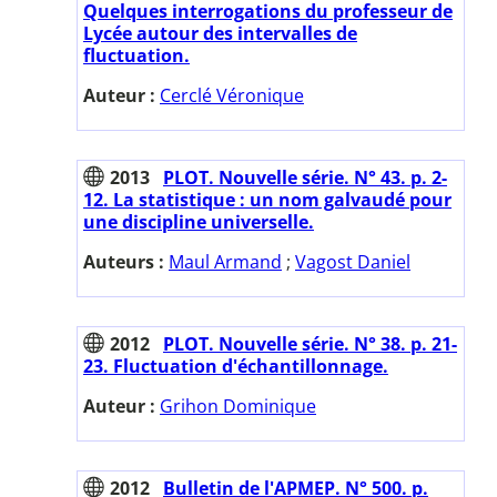
Quelques interrogations du professeur de
Lycée autour des intervalles de
fluctuation.
Auteur :
Cerclé Véronique
2013
PLOT. Nouvelle série. N° 43. p. 2-
12. La statistique : un nom galvaudé pour
une discipline universelle.
Auteurs :
Maul Armand
;
Vagost Daniel
2012
PLOT. Nouvelle série. N° 38. p. 21-
23. Fluctuation d'échantillonnage.
Auteur :
Grihon Dominique
2012
Bulletin de l'APMEP. N° 500. p.