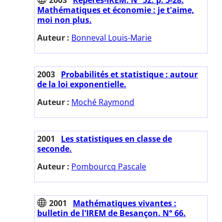
Mathématiques et économie : je t'aime,
moi non plus.
Auteur :
Bonneval Louis-Marie
2003
Probabilités et statistique : autour
de la loi exponentielle.
Auteur :
Moché Raymond
2001
Les statistiques en classe de
seconde.
Auteur :
Pombourcq Pascale
2001
Mathématiques vivantes :
bulletin de l'IREM de Besançon. N° 66.