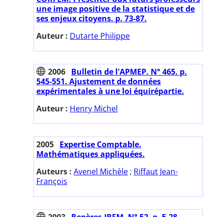
une image positive de la statistique et de
ses enjeux citoyens. p. 73-87.
Auteur :
Dutarte Philippe
2006
Bulletin de l'APMEP. N° 465. p.
545-551. Ajustement de données
expérimentales à une loi équirépartie.
Auteur :
Henry Michel
2005
Expertise Comptable.
Mathématiques appliquées.
Auteurs :
Avenel Michèle
;
Riffaut Jean-
François
2003
Repères-IREM. N° 52. p. 5-28.