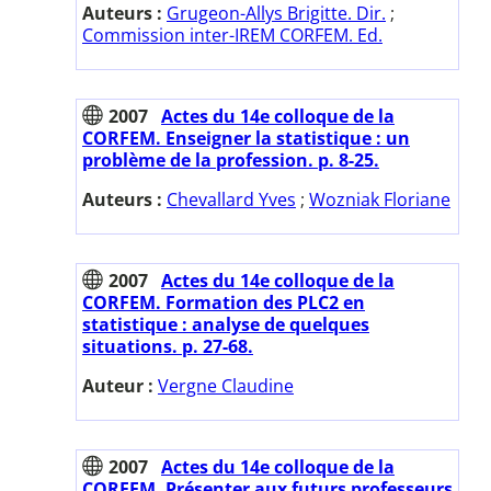
Auteurs :
Grugeon-Allys Brigitte. Dir.
;
Commission inter-IREM CORFEM. Ed.
2007
Actes du 14e colloque de la
CORFEM. Enseigner la statistique : un
problème de la profession. p. 8-25.
Auteurs :
Chevallard Yves
;
Wozniak Floriane
2007
Actes du 14e colloque de la
CORFEM. Formation des PLC2 en
statistique : analyse de quelques
situations. p. 27-68.
Auteur :
Vergne Claudine
2007
Actes du 14e colloque de la
CORFEM. Présenter aux futurs professeurs