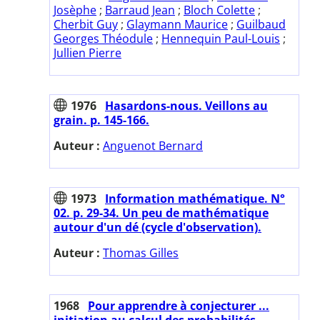
Josèphe
;
Barraud Jean
;
Bloch Colette
;
Cherbit Guy
;
Glaymann Maurice
;
Guilbaud
Georges Théodule
;
Hennequin Paul-Louis
;
Jullien Pierre
1976
Hasardons-nous. Veillons au
grain. p. 145-166.
Auteur :
Anguenot Bernard
1973
Information mathématique. N°
02. p. 29-34. Un peu de mathématique
autour d'un dé (cycle d'observation).
Auteur :
Thomas Gilles
1968
Pour apprendre à conjecturer ...
initiation au calcul des probabilités.