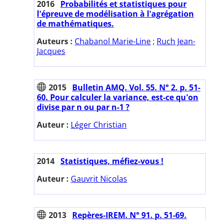
2016
Probabilités et statistiques pour
l'épreuve de modélisation à l'agrégation
de mathématiques.
Auteurs :
Chabanol Marie-Line
;
Ruch Jean-
Jacques
2015
Bulletin AMQ. Vol. 55. N° 2. p. 51-
60. Pour calculer la variance, est-ce qu'on
divise par n ou par n-1 ?
Auteur :
Léger Christian
2014
Statistiques, méfiez-vous !
Auteur :
Gauvrit Nicolas
2013
Repères-IREM. N° 91. p. 51-69.