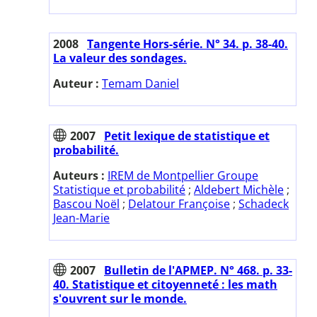
2008
Tangente Hors-série. N° 34. p. 38-40.
La valeur des sondages.
Auteur :
Temam Daniel
2007
Petit lexique de statistique et
probabilité.
Auteurs :
IREM de Montpellier Groupe
Statistique et probabilité
;
Aldebert Michèle
;
Bascou Noël
;
Delatour Françoise
;
Schadeck
Jean-Marie
2007
Bulletin de l'APMEP. N° 468. p. 33-
40. Statistique et citoyenneté : les math
s'ouvrent sur le monde.