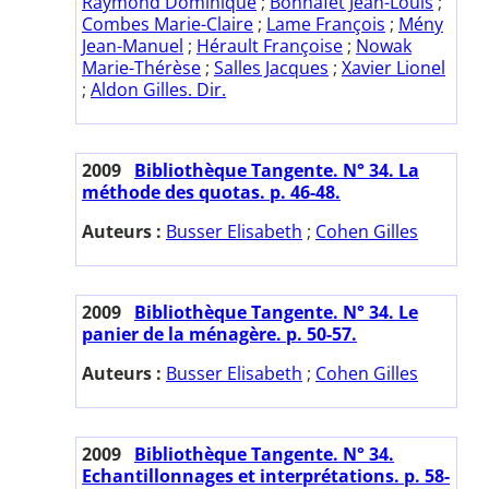
Raymond Dominique
;
Bonnafet Jean-Louis
;
Combes Marie-Claire
;
Lame François
;
Mény
Jean-Manuel
;
Hérault Françoise
;
Nowak
Marie-Thérèse
;
Salles Jacques
;
Xavier Lionel
;
Aldon Gilles. Dir.
2009
Bibliothèque Tangente. N° 34. La
méthode des quotas. p. 46-48.
Auteurs :
Busser Elisabeth
;
Cohen Gilles
2009
Bibliothèque Tangente. N° 34. Le
panier de la ménagère. p. 50-57.
Auteurs :
Busser Elisabeth
;
Cohen Gilles
2009
Bibliothèque Tangente. N° 34.
Echantillonnages et interprétations. p. 58-