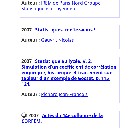
Auteur :
IREM de Paris-Nord Groupe
Statistique et citoyenneté
2007
Statistiques, méfiez-vous !
Auteur :
Gauvrit Nicolas
2007
Statistique au lycée. V. 2.
Simulation d'un coefficient de corrélation
empirique, historique et traitement sur
tableur d'un exemple de Gosset. p. 115-
124.
Auteur :
Pichard Jean-François
2007
Actes du 14e colloque de la
CORFEM.