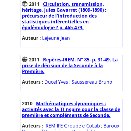
2011
Circulation, transmission,
héritage. Jules Gavarret (1809-1890) :
précurseur de l'introduction des
statistiques inférentielles en
épidémiologie ? p. 465-479.
Auteur :
Lejeune Jean
2011
Repères-IREM. N° 85. p. 31-49. La
prise de décision de la Seconde à la
Première.
Auteurs :
Ducel Yves
;
Saussereau Bruno
2010
Mathématiques dynamiques :
activités avec la TI-nspire pour la classe de
première et compléments de Seconde.
Auteurs :
IREM-IFE Groupe e-CoLab
;
Baroux-