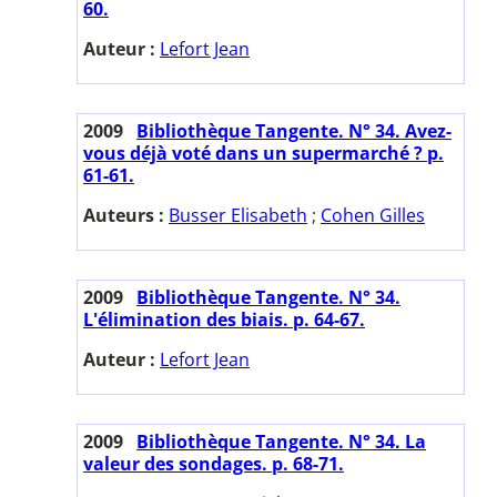
60.
Auteur :
Lefort Jean
2009
Bibliothèque Tangente. N° 34. Avez-
vous déjà voté dans un supermarché ? p.
61-61.
Auteurs :
Busser Elisabeth
;
Cohen Gilles
2009
Bibliothèque Tangente. N° 34.
L'élimination des biais. p. 64-67.
Auteur :
Lefort Jean
2009
Bibliothèque Tangente. N° 34. La
valeur des sondages. p. 68-71.