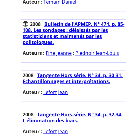
Auteur :
Temam Daniel
2008
Bulletin de l'APMEP. N° 474. p. 85-
108. Les sondages : délaissés par les
statisticiens et malmenés par les
politologues.
Auteurs :
Fine Jeanne
;
Piednoir Jean-Louis
2008
Tangente Hors-série. N° 34. p. 30-31.
Echantillonnages et interprétations.
Auteur :
Lefort Jean
2008
Tangente Hors-série. N° 34. p. 32-34.
L'élimination des biais.
Auteur :
Lefort Jean