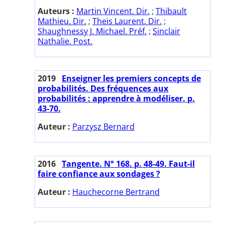
Auteurs :
Martin Vincent. Dir.
;
Thibault
Mathieu. Dir.
;
Theis Laurent. Dir.
;
Shaughnessy J. Michael. Préf.
;
Sinclair
Nathalie. Post.
2019
Enseigner les premiers concepts de
probabilités. Des fréquences aux
probabilités : apprendre à modéliser. p.
43-70.
Auteur :
Parzysz Bernard
2016
Tangente. N° 168. p. 48-49. Faut-il
faire confiance aux sondages ?
Auteur :
Hauchecorne Bertrand