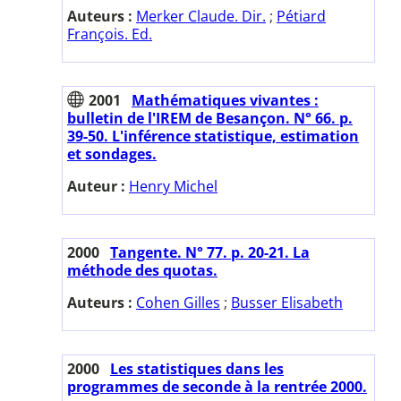
Auteurs :
Merker Claude. Dir.
;
Pétiard
François. Ed.
2001
Mathématiques vivantes :
bulletin de l'IREM de Besançon. N° 66. p.
39-50. L'inférence statistique, estimation
et sondages.
Auteur :
Henry Michel
2000
Tangente. N° 77. p. 20-21. La
méthode des quotas.
Auteurs :
Cohen Gilles
;
Busser Elisabeth
2000
Les statistiques dans les
programmes de seconde à la rentrée 2000.