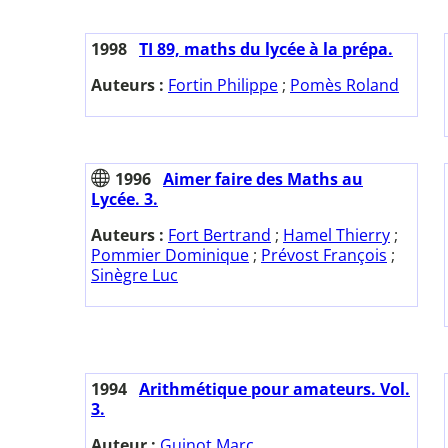
1998
TI 89, maths du lycée à la prépa.
Auteurs :
Fortin Philippe
;
Pomès Roland
1996
Aimer faire des Maths au
Lycée. 3.
Auteurs :
Fort Bertrand
;
Hamel Thierry
;
Pommier Dominique
;
Prévost François
;
Sinègre Luc
1994
Arithmétique pour amateurs. Vol.
3.
Auteur :
Guinot Marc