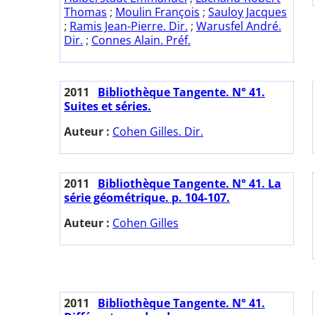
Thomas
;
Moulin François
;
Sauloy Jacques
;
Ramis Jean-Pierre. Dir.
;
Warusfel André.
Dir.
;
Connes Alain. Préf.
2011
Bibliothèque Tangente. N° 41.
Suites et séries.
Auteur :
Cohen Gilles. Dir.
2011
Bibliothèque Tangente. N° 41. La
série géométrique. p. 104-107.
Auteur :
Cohen Gilles
2011
Bibliothèque Tangente. N° 41.