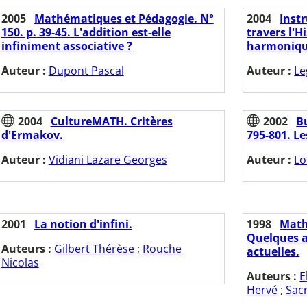
2005
Mathématiques et Pédagogie. N°
2004
Inst
150. p. 39-45. L'addition est-elle
travers l'H
infiniment associative ?
harmonique
Auteur :
Dupont Pascal
Auteur :
Le
2004
CultureMATH. Critères
2002
Bu
d'Ermakov.
795-801. L
Auteur :
Vidiani Lazare Georges
Auteur :
Lo
2001
La notion d'infini.
1998
Math
Quelques 
Auteurs :
Gilbert Thérèse
;
Rouche
actuelles.
Nicolas
Auteurs :
E
Hervé
;
Sac