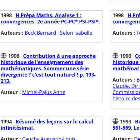
1998
H Prépa Maths. Analyse 1 :
1998
H Pr
convergences. 2e année PC-PC* PSI-PSI*.
convergenc
Auteurs :
Beck Bernard
;
Selon Isabelle
Auteurs :
F
1996
Contribution à une approche
1996
C
historique de l'enseignement des
historique
mathématiques. Sommer une série
mathémati
divergente ? c'est tout naturel ! p. 193-
Auteurs :
B
213.
Claude. Dir.
Auteur :
Michel-Pajus Anne
Commission
histoire de
1994
Résumé des leçons sur le calcul
1993
Bu
infinitésimal.
561-569. Le 
Auteur :
Cauchy Augustin-Louis
Auteur :
De