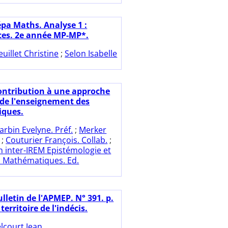
épa Maths. Analyse 1 :
es. 2e année MP-MP*.
euillet Christine
;
Selon Isabelle
ontribution à une approche
 de l'enseignement des
ques.
arbin Evelyne. Préf.
;
Merker
;
Couturier François. Collab.
;
 inter-IREM Epistémologie et
s Mathématiques. Ed.
lletin de l'APMEP. N° 391. p.
territoire de l'indécis.
lcourt Jean