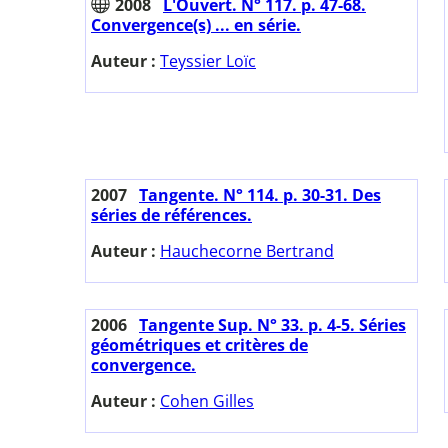
2008
L'Ouvert. N° 117. p. 47-68.
Convergence(s) ... en série.
Auteur :
Teyssier Loïc
2007
Tangente. N° 114. p. 30-31. Des
séries de références.
Auteur :
Hauchecorne Bertrand
2006
Tangente Sup. N° 33. p. 4-5. Séries
géométriques et critères de
convergence.
Auteur :
Cohen Gilles