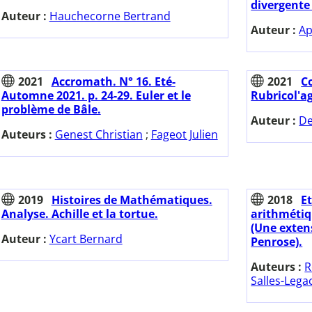
divergente 
Auteur :
Hauchecorne Bertrand
Auteur :
Ap
2021
Accromath. N° 16. Eté-
2021
Co
Automne 2021. p. 24-29. Euler et le
Rubricol'a
problème de Bâle.
Auteur :
De
Auteurs :
Genest Christian
;
Fageot Julien
2019
Histoires de Mathématiques.
2018
E
Analyse. Achille et la tortue.
arithmétiq
(Une exten
Auteur :
Ycart Bernard
Penrose).
Auteurs :
R
Salles-Lega