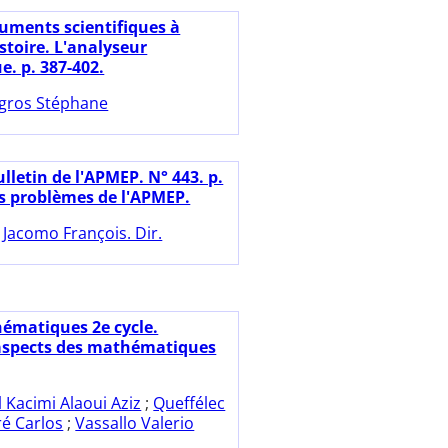
ruments scientifiques à
istoire. L'analyseur
. p. 387-402.
gros Stéphane
lletin de l'APMEP. N° 443. p.
es problèmes de l'APMEP.
 Jacomo François. Dir.
ématiques 2e cycle.
aspects des mathématiques
l Kacimi Alaoui Aziz
;
Queffélec
ré Carlos
;
Vassallo Valerio