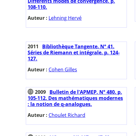
Différents modes de convergence. p.
108-110.
Auteur :
Lehning Hervé
2011
Bibliothèque Tangente. N° 41.
Séries de Riemann et intégrale. p. 124-
127.
Auteur :
Cohen Gilles
2009
Bulletin de l'APMEP. N° 480. p.
105-112. Des mathématiques modernes
: la notion de q-analogues.
Auteur :
Choulet Richard