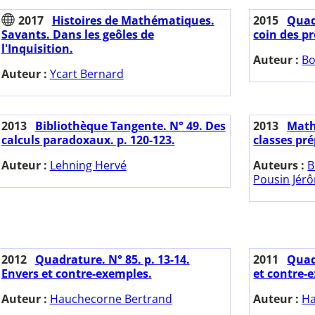
2017
Histoires de Mathématiques.
2015
Quadr
Savants. Dans les geôles de
coin des p
l'Inquisition.
Auteur :
Bo
Auteur :
Ycart Bernard
2013
Bibliothèque Tangente. N° 49. Des
2013
Math
calculs paradoxaux. p. 120-123.
classes pré
Auteur :
Lehning Hervé
Auteurs :
B
Pousin Jér
2012
Quadrature. N° 85. p. 13-14.
2011
Quadr
Envers et contre-exemples.
et contre-
Auteur :
Hauchecorne Bertrand
Auteur :
Ha