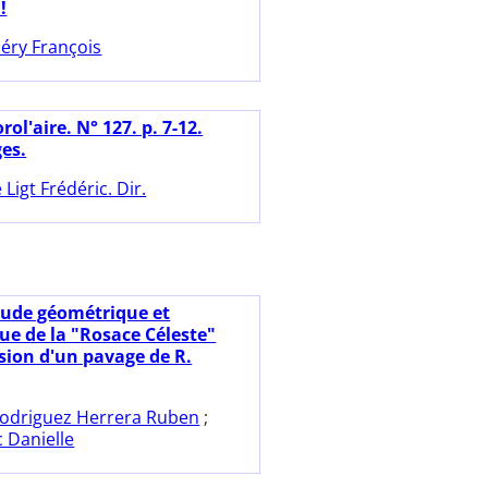
!
éry François
rol'aire. N° 127. p. 7-12.
ges.
 Ligt Frédéric. Dir.
tude géométrique et
ue de la "Rosace Céleste"
sion d'un pavage de R.
odriguez Herrera Ruben
;
c Danielle