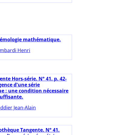
témologie mathématique.
mbardi Henri
nte Hors-série. N° 41. p. 42-
gence d'une série
e : une condition nécessaire
uffisante.
ddier Jean-Alain
iothèque Tangente. N° 41.