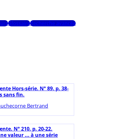
urs
Glossaire
Recherche avancée
nte Hors-série. N° 89. p. 38-
 sans fin.
uchecorne Bertrand
nte. N° 210. p. 20-22.
ne valeur ... à une série