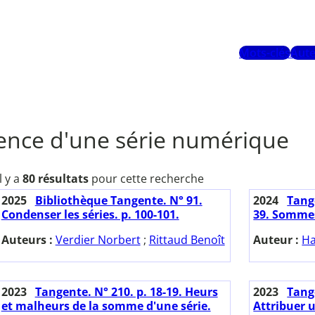
Mots-clés
Aute
ence d'une série numérique
Il y a
80 résultats
pour cette recherche
2025
Bibliothèque Tangente. N° 91.
2024
Tange
Condenser les séries. p. 100-101.
39. Sommes
Auteurs :
Verdier Norbert
;
Rittaud Benoît
Auteur :
Ha
2023
Tangente. N° 210. p. 18-19. Heurs
2023
Tange
et malheurs de la somme d'une série.
Attribuer u