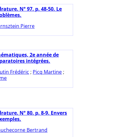
ature. N° 97. p. 48-50. Le
roblèmes.
rnsztein Pierre
ématiques, 2e année de
paratoires intégrées.
utin Frédéric
;
Picq Martine
;
ôme
ature. N° 80. p. 8-9. Envers
exemples.
uchecorne Bertrand