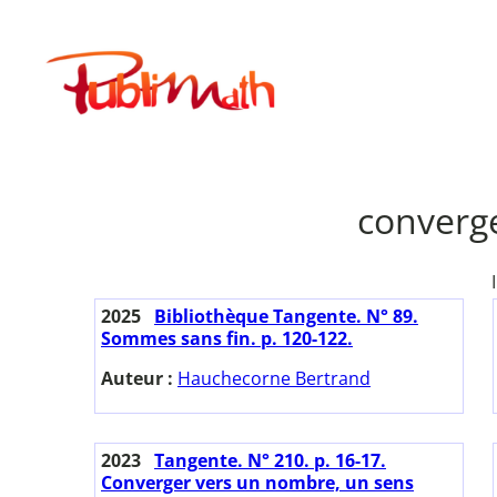
Aller
au
Publimath
contenu
converg
2025
Bibliothèque Tangente. N° 89.
Sommes sans fin. p. 120-122.
Auteur :
Hauchecorne Bertrand
2023
Tangente. N° 210. p. 16-17.
Converger vers un nombre, un sens