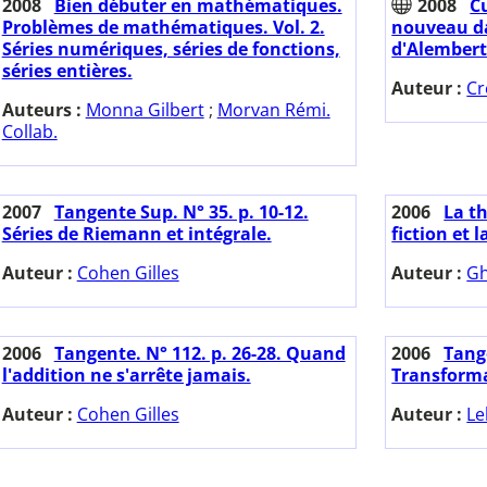
2008
Bien débuter en mathématiques.
2008
C
Problèmes de mathématiques. Vol. 2.
nouveau da
Séries numériques, séries de fonctions,
d'Alembert
séries entières.
Auteur :
Cr
Auteurs :
Monna Gilbert
;
Morvan Rémi.
Collab.
2007
Tangente Sup. N° 35. p. 10-12.
2006
La t
Séries de Riemann et intégrale.
fiction et l
Auteur :
Cohen Gilles
Auteur :
Gh
2006
Tangente. N° 112. p. 26-28. Quand
2006
Tange
l'addition ne s'arrête jamais.
Transforma
Auteur :
Cohen Gilles
Auteur :
Le