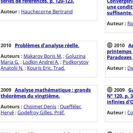
séries de références. p. 120-123.
Convergenc
une condit
Auteur :
Hauchecorne Bertrand
suffisante.
Auteur :
Ro
2010
Problèmes d'analyse réelle.
2010
A
printemps 
Auteurs :
Makarov Boris M.
;
Goluzina
Paradoxes 
Maria G.
;
Lodkin Andreï A.
;
Podkorytov
Anatolii N.
;
Kouris Eric. Trad.
Auteur :
De
2009
Analyse mathématique : grands
2009
G
théorèmes du vingtième.
N° 120. p. 
infinies d'
Auteurs :
Choimet Denis
;
Queffélec
Hervé
;
Godefroy Gilles. Préf.
Auteur :
Co