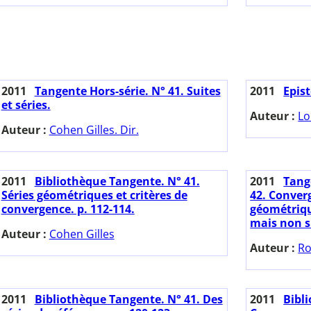
2011
Tangente Hors-série. N° 41. Suites
2011
Epis
et séries.
Auteur :
Lo
Auteur :
Cohen Gilles. Dir.
2011
Bibliothèque Tangente. N° 41.
2011
Tange
Séries géométriques et critères de
42. Conver
convergence. p. 112-114.
géométriqu
mais non s
Auteur :
Cohen Gilles
Auteur :
Ro
2011
Bibliothèque Tangente. N° 41. Des
2011
Bibl