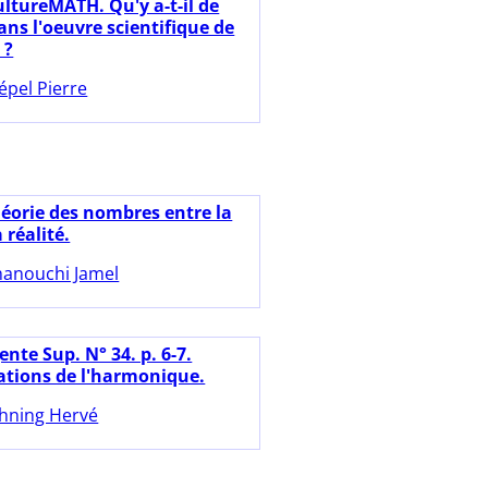
ultureMATH. Qu'y a-t-il de
ns l'oeuvre scientifique de
 ?
épel Pierre
héorie des nombres entre la
a réalité.
anouchi Jamel
nte Sup. N° 34. p. 6-7.
tions de l'harmonique.
hning Hervé