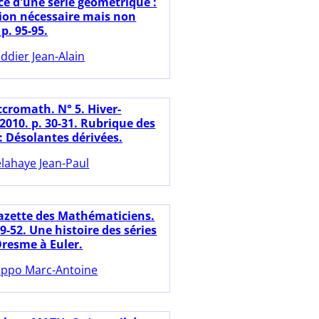
e d'une série géométrique :
ion nécessaire mais non
 p. 95-95.
ddier Jean-Alain
ccromath. N° 5. Hiver-
2010. p. 30-31. Rubrique des
: Désolantes dérivées.
lahaye Jean-Paul
azette des Mathématiciens.
39-52. Une histoire des séries
Oresme à Euler.
ppo Marc-Antoine