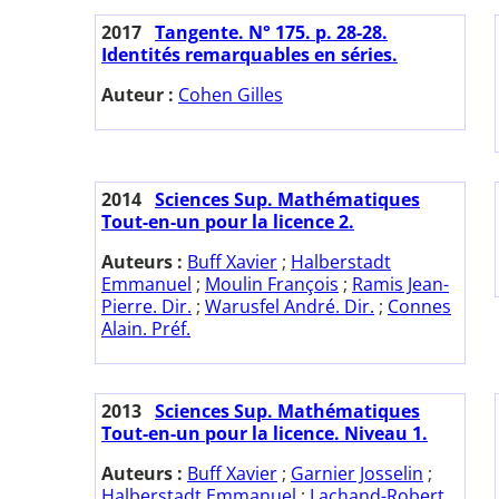
2017
Tangente. N° 175. p. 28-28.
Identités remarquables en séries.
Auteur :
Cohen Gilles
2014
Sciences Sup. Mathématiques
Tout-en-un pour la licence 2.
Auteurs :
Buff Xavier
;
Halberstadt
Emmanuel
;
Moulin François
;
Ramis Jean-
Pierre. Dir.
;
Warusfel André. Dir.
;
Connes
Alain. Préf.
2013
Sciences Sup. Mathématiques
Tout-en-un pour la licence. Niveau 1.
Auteurs :
Buff Xavier
;
Garnier Josselin
;
Halberstadt Emmanuel
;
Lachand-Robert