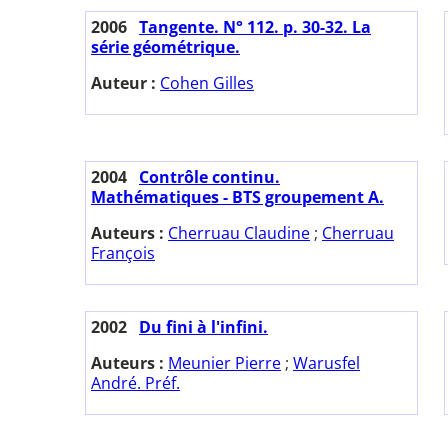
2006
Tangente. N° 112. p. 30-32. La
série géométrique.
Auteur :
Cohen Gilles
2004
Contrôle continu.
Mathématiques - BTS groupement A.
Auteurs :
Cherruau Claudine
;
Cherruau
François
2002
Du fini à l'infini.
Auteurs :
Meunier Pierre
;
Warusfel
André. Préf.