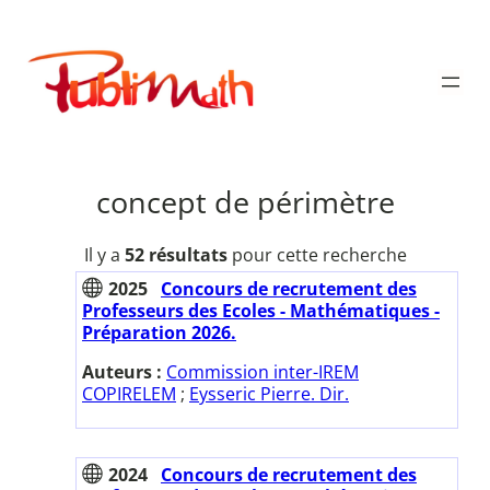
Aller
au
Publimath
contenu
concept de périmètre
Il y a
52 résultats
pour cette recherche
2025
Concours de recrutement des
Professeurs des Ecoles - Mathématiques -
Préparation 2026.
Auteurs :
Commission inter-IREM
COPIRELEM
;
Eysseric Pierre. Dir.
2024
Concours de recrutement des