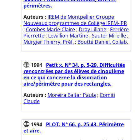
périmètres.
Auteurs :
IREM de Montpellier Groupe
Nouveaux programmes de Collège IREM-IPR
;
Combes Marie-Claire
;
Dray Liliane
;
Ferrière
Pierrette
;
Lewillion Martine
;
Sauter Mireille
;
Murgier Thierry. Préf.
;
Boutté Daniel. Collab.
1994
Petit x. N° 34. p. 5-29. Difficultés
rencontrées par des élèves de cinquième
en ce qui concerne la dissociation
aire/périmètre pour des rectangles.
Auteurs :
Moreira Baltar Paula
;
Comiti
Claude
1994
PLOT. N° 66. p. 25-43. Périmètre
et aire.