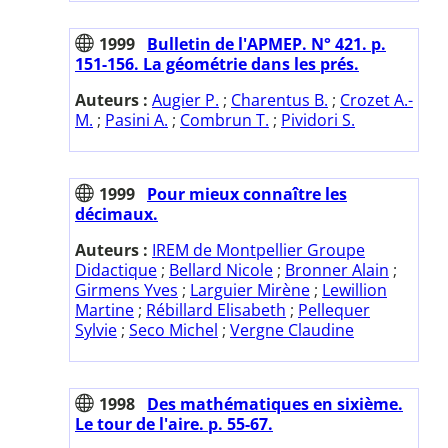
1999
Bulletin de l'APMEP. N° 421. p.
151-156. La géométrie dans les prés.
Auteurs :
Augier P.
;
Charentus B.
;
Crozet A.-
M.
;
Pasini A.
;
Combrun T.
;
Pividori S.
1999
Pour mieux connaître les
décimaux.
Auteurs :
IREM de Montpellier Groupe
Didactique
;
Bellard Nicole
;
Bronner Alain
;
Girmens Yves
;
Larguier Mirène
;
Lewillion
Martine
;
Rébillard Elisabeth
;
Pellequer
Sylvie
;
Seco Michel
;
Vergne Claudine
1998
Des mathématiques en sixième.
Le tour de l'aire. p. 55-67.