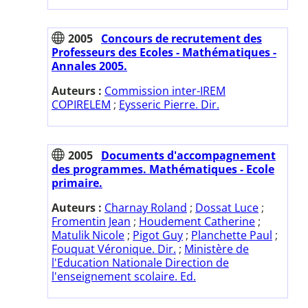
2005
Concours de recrutement des
Professeurs des Ecoles - Mathématiques -
Annales 2005.
Auteurs :
Commission inter-IREM
COPIRELEM
;
Eysseric Pierre. Dir.
2005
Documents d'accompagnement
des programmes. Mathématiques - Ecole
primaire.
Auteurs :
Charnay Roland
;
Dossat Luce
;
Fromentin Jean
;
Houdement Catherine
;
Matulik Nicole
;
Pigot Guy
;
Planchette Paul
;
Fouquat Véronique. Dir.
;
Ministère de
l'Education Nationale Direction de
l'enseignement scolaire. Ed.