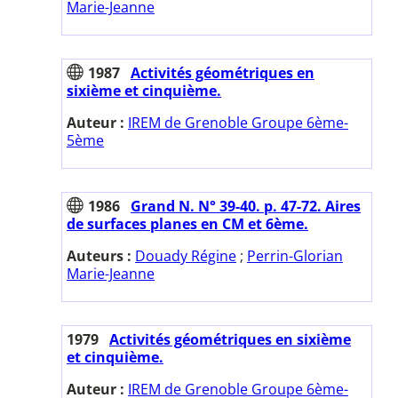
Marie-Jeanne
1987
Activités géométriques en
sixième et cinquième.
Auteur :
IREM de Grenoble Groupe 6ème-
5ème
1986
Grand N. N° 39-40. p. 47-72. Aires
de surfaces planes en CM et 6ème.
Auteurs :
Douady Régine
;
Perrin-Glorian
Marie-Jeanne
1979
Activités géométriques en sixième
et cinquième.
Auteur :
IREM de Grenoble Groupe 6ème-