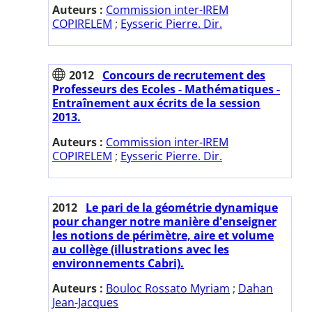
Auteurs :
Commission inter-IREM
COPIRELEM
;
Eysseric Pierre. Dir.
2012
Concours de recrutement des
Professeurs des Ecoles - Mathématiques -
Entraînement aux écrits de la session
2013.
Auteurs :
Commission inter-IREM
COPIRELEM
;
Eysseric Pierre. Dir.
2012
Le pari de la géométrie dynamique
pour changer notre manière d'enseigner
les notions de périmètre, aire et volume
au collège (illustrations avec les
environnements Cabri).
Auteurs :
Bouloc Rossato Myriam
;
Dahan
Jean-Jacques