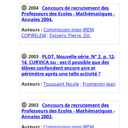
2004
Concours de recrutement des
Professeurs des Ecoles - Mathématiques -
Annales 2004.
Auteurs :
Commission inter-IREM
COPIRELEM
;
Eysseric Pierre. Dir.
2003
PLOT. Nouvelle série. N° 2. p. 12-
14. CURVICA ou : est-il possible que des
élèves confondent encore aire et
périmètre après une telle activité ?
Auteurs :
Toussaint Nicole
;
Fromentin Jean
2003
Concours de recrutement des
Professeurs des Ecoles - Mathématiques -
Annales 2003.
Auteurs :
Commission inter-IREM