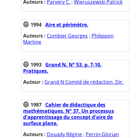
Auteurs :
Parvery C.
;
Wieruszewski Patrick
1994
Aire et périmètre.
Auteurs :
Combier Georges
;
Philippon
Martine
1993
Grand N. N° 53. p. 7-10.
Pratiques.
Auteur :
Grand N Comité de rédaction. Dir.
1987
Cahier de didactique des
mathématiques. N° 37. Un processus
d'apprentissage du concept d'aire de
surface plane.
Auteurs :
Douady Régine
;
Perrin-Glorian