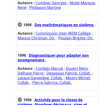
Auteurs :
Combier Georges
;
Mulet-Marquis
René
;
Philippon Martine
1998
Des mathématiques en sixième.
Auteurs :
Commission inter-IREM Collège
;
Massot Christian. Dir.
;
Poulain Brigitte. Dir.
1996
Diagnostiquer pour adapter son
enseignement.
Auteurs :
Combès Marcel
;
Duvert Rémi
;
Delhaye Pierre
;
Despeaux Patrick. Collab.
;
Lavaux Geneviève. Collab.
;
Misery Michel.
Collab.
;
Pierre Sabrina. Collab.
1996
Activités pour la classe de
sixième : Nombres décimaux, aires et