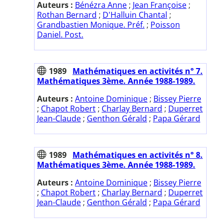
Auteurs :
Bénézra Anne
;
Jean Françoise
;
Rothan Bernard
;
D'Halluin Chantal
;
Grandbastien Monique. Préf.
;
Poisson
Daniel. Post.
1989
Mathématiques en activités n° 7.
Mathématiques 3ème. Année 1988-1989.
Auteurs :
Antoine Dominique
;
Bissey Pierre
;
Chapot Robert
;
Charlay Bernard
;
Duperret
Jean-Claude
;
Genthon Gérald
;
Papa Gérard
1989
Mathématiques en activités n° 8.
Mathématiques 3ème. Année 1988-1989.
Auteurs :
Antoine Dominique
;
Bissey Pierre
;
Chapot Robert
;
Charlay Bernard
;
Duperret
Jean-Claude
;
Genthon Gérald
;
Papa Gérard