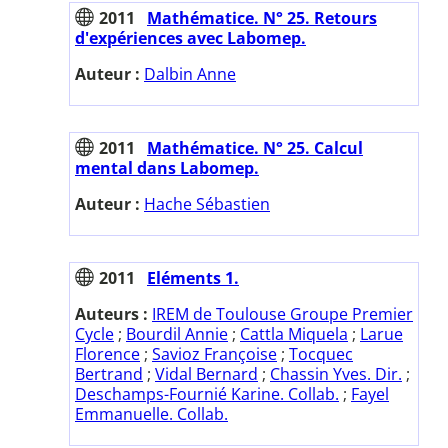
2011
Mathématice. N° 25. Retours
d'expériences avec Labomep.
Auteur :
Dalbin Anne
2011
Mathématice. N° 25. Calcul
mental dans Labomep.
Auteur :
Hache Sébastien
2011
Eléments 1.
Auteurs :
IREM de Toulouse Groupe Premier
Cycle
;
Bourdil Annie
;
Cattla Miquela
;
Larue
Florence
;
Savioz Françoise
;
Tocquec
Bertrand
;
Vidal Bernard
;
Chassin Yves. Dir.
;
Deschamps-Fournié Karine. Collab.
;
Fayel
Emmanuelle. Collab.