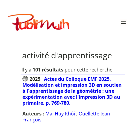
Aller
au
Publimath
contenu
activité d'apprentissage
Il y a
101 résultats
pour cette recherche
2025
Actes du Colloque EMF 2025.
Modélisation et impression 3D en soutien
à l'apprentissage de la géométrie : une
expérimentation avec l'impression 3D au
primaire. p. 769-780.
Auteurs :
Mai Huy Khôi
;
Ouellette Jean-
François