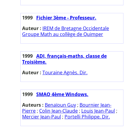
1999
Fichier 3ème - Professeur.
Auteur :
IREM de Bretagne Occidentale
Groupe Math au collège de Quimper
1999
ADI, français-maths, classe de
Troisième.
Auteur :
Touraine Agnès. Dir.
1999
SMAO 4ème Windows.
Auteurs :
Benaïoun Guy
;
Bournier Jean-
Pierre
;
Colin Jean-Claude
;
Louis Jean-Paul
;
Mercier Jean-Paul
;
Portelli Philippe. Dir.