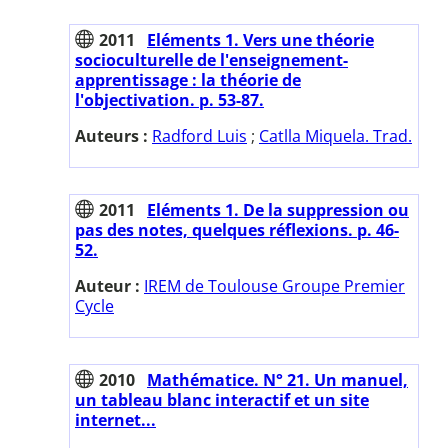
2011
Eléments 1. Vers une théorie
socioculturelle de l'enseignement-
apprentissage : la théorie de
l'objectivation. p. 53-87.
Auteurs :
Radford Luis
;
Catlla Miquela. Trad.
2011
Eléments 1. De la suppression ou
pas des notes, quelques réflexions. p. 46-
52.
Auteur :
IREM de Toulouse Groupe Premier
Cycle
2010
Mathématice. N° 21. Un manuel,
un tableau blanc interactif et un site
internet...