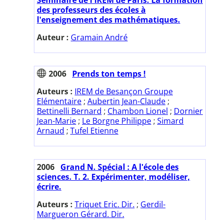
des professeurs des écoles à
l'enseignement des mathématiques.
Auteur :
Gramain André
2006
Prends ton temps !
Auteurs :
IREM de Besançon Groupe
Elémentaire
;
Aubertin Jean-Claude
;
Bettinelli Bernard
;
Chambon Lionel
;
Dornier
Jean-Marie
;
Le Borgne Philippe
;
Simard
Arnaud
;
Tufel Etienne
2006
Grand N. Spécial : A l'école des
sciences. T. 2. Expérimenter, modéliser,
écrire.
Auteurs :
Triquet Eric. Dir.
;
Gerdil-
Margueron Gérard. Dir.