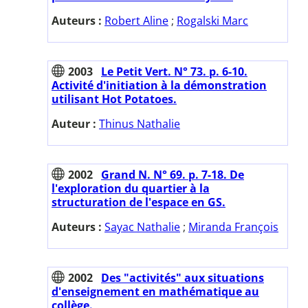
Auteurs :
Robert Aline
;
Rogalski Marc
2003
Le Petit Vert. N° 73. p. 6-10.
Activité d'initiation à la démonstration
utilisant Hot Potatoes.
Auteur :
Thinus Nathalie
2002
Grand N. N° 69. p. 7-18. De
l'exploration du quartier à la
structuration de l'espace en GS.
Auteurs :
Sayac Nathalie
;
Miranda François
2002
Des "activités" aux situations
d'enseignement en mathématique au
collège.