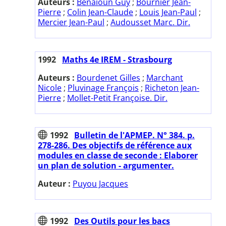
Auteurs :
Benaïoun Guy
;
Bournier Jean-
Pierre
;
Colin Jean-Claude
;
Louis Jean-Paul
;
Mercier Jean-Paul
;
Audousset Marc. Dir.
1992
Maths 4e IREM - Strasbourg
Auteurs :
Bourdenet Gilles
;
Marchant
Nicole
;
Pluvinage François
;
Richeton Jean-
Pierre
;
Mollet-Petit Françoise. Dir.
1992
Bulletin de l'APMEP. N° 384. p.
278-286. Des objectifs de référence aux
modules en classe de seconde : Elaborer
un plan de solution - argumenter.
Auteur :
Puyou Jacques
1992
Des Outils pour les bacs