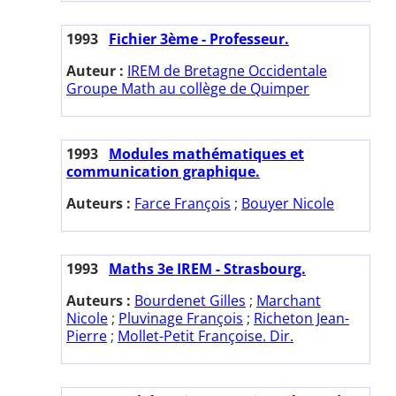
1993
Fichier 3ème - Professeur.
Auteur :
IREM de Bretagne Occidentale
Groupe Math au collège de Quimper
1993
Modules mathématiques et
communication graphique.
Auteurs :
Farce François
;
Bouyer Nicole
1993
Maths 3e IREM - Strasbourg.
Auteurs :
Bourdenet Gilles
;
Marchant
Nicole
;
Pluvinage François
;
Richeton Jean-
Pierre
;
Mollet-Petit Françoise. Dir.