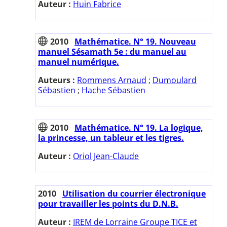
Auteur :
Huin Fabrice
2010
Mathématice. N° 19. Nouveau
manuel Sésamath 5e : du manuel au
manuel numérique.
Auteurs :
Rommens Arnaud
;
Dumoulard
Sébastien
;
Hache Sébastien
2010
Mathématice. N° 19. La logique,
la princesse, un tableur et les tigres.
Auteur :
Oriol Jean-Claude
2010
Utilisation du courrier électronique
pour travailler les points du D.N.B.
Auteur :
IREM de Lorraine Groupe TICE et