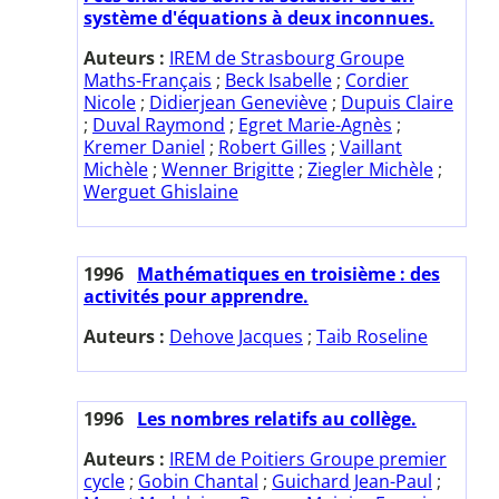
système d'équations à deux inconnues.
Auteurs :
IREM de Strasbourg Groupe
Maths-Français
;
Beck Isabelle
;
Cordier
Nicole
;
Didierjean Geneviève
;
Dupuis Claire
;
Duval Raymond
;
Egret Marie-Agnès
;
Kremer Daniel
;
Robert Gilles
;
Vaillant
Michèle
;
Wenner Brigitte
;
Ziegler Michèle
;
Werguet Ghislaine
1996
Mathématiques en troisième : des
activités pour apprendre.
Auteurs :
Dehove Jacques
;
Taib Roseline
1996
Les nombres relatifs au collège.
Auteurs :
IREM de Poitiers Groupe premier
cycle
;
Gobin Chantal
;
Guichard Jean-Paul
;