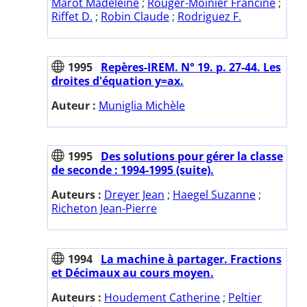
Marot Madeleine
;
Rouger-Moinier Francine
;
Riffet D.
;
Robin Claude
;
Rodriguez F.
1995
Repères-IREM. N° 19. p. 27-44. Les
droites d'équation y=ax.
Auteur :
Muniglia Michèle
1995
Des solutions pour gérer la classe
de seconde : 1994-1995 (suite).
Auteurs :
Dreyer Jean
;
Haegel Suzanne
;
Richeton Jean-Pierre
1994
La machine à partager. Fractions
et Décimaux au cours moyen.
Auteurs :
Houdement Catherine
;
Peltier