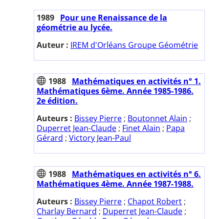
1989
Pour une Renaissance de la
géométrie au lycée.
Auteur :
IREM d'Orléans Groupe Géométrie
1988
Mathématiques en activités n° 1.
Mathématiques 6ème. Année 1985-1986.
2e édition.
Auteurs :
Bissey Pierre
;
Boutonnet Alain
;
Duperret Jean-Claude
;
Finet Alain
;
Papa
Gérard
;
Victory Jean-Paul
1988
Mathématiques en activités n° 6.
Mathématiques 4ème. Année 1987-1988.
Auteurs :
Bissey Pierre
;
Chapot Robert
;
Charlay Bernard
;
Duperret Jean-Claude
;