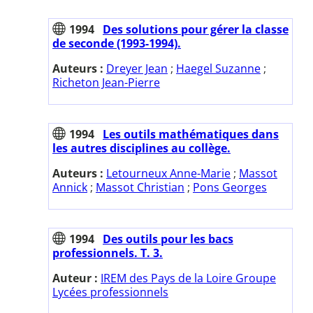
1994
Des solutions pour gérer la classe
de seconde (1993-1994).
Auteurs :
Dreyer Jean
;
Haegel Suzanne
;
Richeton Jean-Pierre
1994
Les outils mathématiques dans
les autres disciplines au collège.
Auteurs :
Letourneux Anne-Marie
;
Massot
Annick
;
Massot Christian
;
Pons Georges
1994
Des outils pour les bacs
professionnels. T. 3.
Auteur :
IREM des Pays de la Loire Groupe
Lycées professionnels