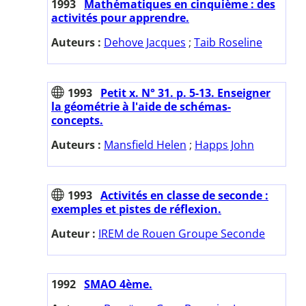
1993
Mathématiques en cinquième : des
activités pour apprendre.
Auteurs :
Dehove Jacques
;
Taib Roseline
1993
Petit x. N° 31. p. 5-13. Enseigner
la géométrie à l'aide de schémas-
concepts.
Auteurs :
Mansfield Helen
;
Happs John
1993
Activités en classe de seconde :
exemples et pistes de réflexion.
Auteur :
IREM de Rouen Groupe Seconde
1992
SMAO 4ème.