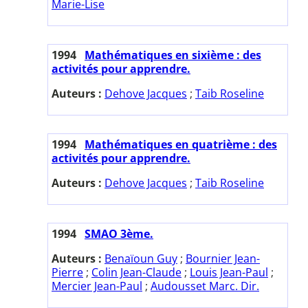
Marie-Lise
1994
Mathématiques en sixième : des
activités pour apprendre.
Auteurs :
Dehove Jacques
;
Taib Roseline
1994
Mathématiques en quatrième : des
activités pour apprendre.
Auteurs :
Dehove Jacques
;
Taib Roseline
1994
SMAO 3ème.
Auteurs :
Benaïoun Guy
;
Bournier Jean-
Pierre
;
Colin Jean-Claude
;
Louis Jean-Paul
;
Mercier Jean-Paul
;
Audousset Marc. Dir.