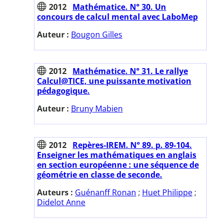
2012
Mathématice. N° 30. Un
concours de calcul mental avec LaboMep
Auteur :
Bougon Gilles
2012
Mathématice. N° 31. Le rallye
Calcul@TICE, une puissante motivation
pédagogique.
Auteur :
Bruny Mabien
2012
Repères-IREM. N° 89. p. 89-104.
Enseigner les mathématiques en anglais
en section européenne : une séquence de
géométrie en classe de seconde.
Auteurs :
Guénanff Ronan
;
Huet Philippe
;
Didelot Anne