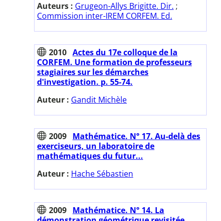
Auteurs :
Grugeon-Allys Brigitte. Dir.
;
Commission inter-IREM CORFEM. Ed.
2010
Actes du 17e colloque de la
CORFEM. Une formation de professeurs
stagiaires sur les démarches
d'investigation. p. 55-74.
Auteur :
Gandit Michèle
2009
Mathématice. N° 17. Au-delà des
exerciseurs, un laboratoire de
mathématiques du futur...
Auteur :
Hache Sébastien
2009
Mathématice. N° 14. La
démonstration géométrique revisitée