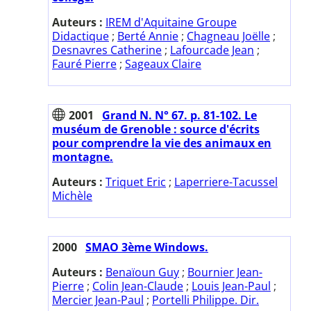
Auteurs :
IREM d'Aquitaine Groupe
Didactique
;
Berté Annie
;
Chagneau Joëlle
;
Desnavres Catherine
;
Lafourcade Jean
;
Fauré Pierre
;
Sageaux Claire
2001
Grand N. N° 67. p. 81-102. Le
muséum de Grenoble : source d'écrits
pour comprendre la vie des animaux en
montagne.
Auteurs :
Triquet Eric
;
Laperriere-Tacussel
Michèle
2000
SMAO 3ème Windows.
Auteurs :
Benaïoun Guy
;
Bournier Jean-
Pierre
;
Colin Jean-Claude
;
Louis Jean-Paul
;
Mercier Jean-Paul
;
Portelli Philippe. Dir.