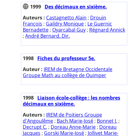
1999
Des décimaux en sixième.
Auteurs :
Castagnetto Alain
;
Drouin
François
;
Gaildry Monique
;
Le Guernic
Bernadette
;
Oyarcabal Guy
;
Régnard Annick
;
André Bernard. Dir.
1998
Fiches du professeur 5e.
Auteur :
IREM de Bretagne Occidentale
Groupe Math au collège de Quimper
1998
Liaison école-collège : les nombres
décimaux en sixième.
Auteurs :
IREM de Poitiers Groupe
d'Angoulême
;
Bach Marie-José
;
Bonnet J.
;
Decrupt C.
;
Doreau Anne-Marie
;
Doreau
Jacques
;
Gorski Marie-José
;
Jollivet Marie-