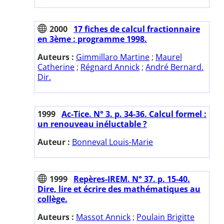
2000
17 fiches de calcul fractionnaire
en 3ème : programme 1998.
Auteurs :
Gimmillaro Martine
;
Maurel
Catherine
;
Régnard Annick
;
André Bernard.
Dir.
1999
Ac-Tice. N° 3. p. 34-36. Calcul formel :
un renouveau inéluctable ?
Auteur :
Bonneval Louis-Marie
1999
Repères-IREM. N° 37. p. 15-40.
Dire, lire et écrire des mathématiques au
collège.
Auteurs :
Massot Annick
;
Poulain Brigitte