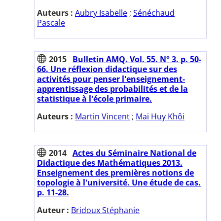
Auteurs :
Aubry Isabelle
;
Sénéchaud
Pascale
2015
Bulletin AMQ. Vol. 55. N° 3. p. 50-
66. Une réflexion didactique sur des
activités pour penser l'enseignement-
apprentissage des probabilités et de la
statistique à l'école primaire.
Auteurs :
Martin Vincent
;
Mai Huy Khôi
2014
Actes du Séminaire National de
Didactique des Mathématiques 2013.
Enseignement des premières notions de
topologie à l'université. Une étude de cas.
p. 11-28.
Auteur :
Bridoux Stéphanie