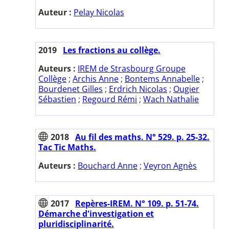
Auteur :
Pelay Nicolas
2019
Les fractions au collège.
Auteurs :
IREM de Strasbourg Groupe
Collège
;
Archis Anne
;
Bontems Annabelle
;
Bourdenet Gilles
;
Erdrich Nicolas
;
Ougier
Sébastien
;
Regourd Rémi
;
Wach Nathalie
2018
Au fil des maths. N° 529. p. 25-32.
Tac Tic Maths.
Auteurs :
Bouchard Anne
;
Veyron Agnès
2017
Repères-IREM. N° 109. p. 51-74.
Démarche d'investigation et
pluridisciplinarité.