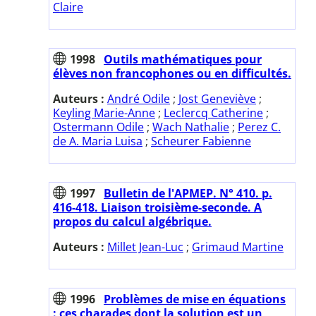
Claire
1998
Outils mathématiques pour
élèves non francophones ou en difficultés.
Auteurs :
André Odile
;
Jost Geneviève
;
Keyling Marie-Anne
;
Leclercq Catherine
;
Ostermann Odile
;
Wach Nathalie
;
Perez C.
de A. Maria Luisa
;
Scheurer Fabienne
1997
Bulletin de l'APMEP. N° 410. p.
416-418. Liaison troisième-seconde. A
propos du calcul algébrique.
Auteurs :
Millet Jean-Luc
;
Grimaud Martine
1996
Problèmes de mise en équations
: ces charades dont la solution est un