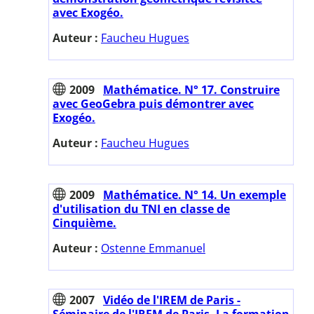
avec Exogéo.
Auteur :
Faucheu Hugues
2009
Mathématice. N° 17. Construire
avec GeoGebra puis démontrer avec
Exogéo.
Auteur :
Faucheu Hugues
2009
Mathématice. N° 14. Un exemple
d'utilisation du TNI en classe de
Cinquième.
Auteur :
Ostenne Emmanuel
2007
Vidéo de l'IREM de Paris -
Séminaire de l'IREM de Paris. La formation