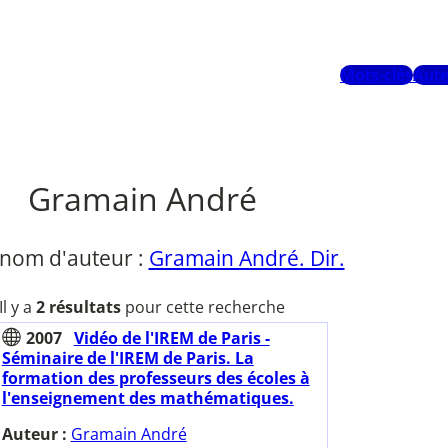
Mots-clés
Aute
Gramain André
 nom d'auteur :
Gramain André. Dir.
Il y a
2 résultats
pour cette recherche
2007
Vidéo de l'IREM de Paris -
Séminaire de l'IREM de Paris. La
formation des professeurs des écoles à
l'enseignement des mathématiques.
Auteur :
Gramain André