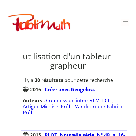
Aller
au
Publimath
contenu
utilisation d'un tableur-
grapheur
Il y a
30 résultats
pour cette recherche
2016
Créer avec Geogebra.
Auteurs :
Commission inter-IREM TICE
;
Artigue Michèle. Préf.
;
Vandebrouck Fabrice.
Préf.
2015
PLOT. Nouvelle série. N° 49. p. 16-