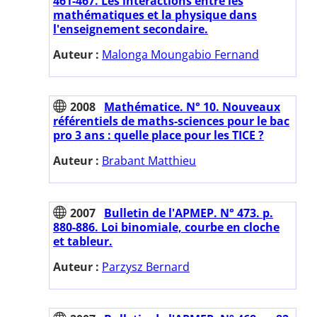
461-467. Les interactions entre les
mathématiques et la physique dans
l'enseignement secondaire.
Auteur :
Malonga Moungabio Fernand
2008
Mathématice. N° 10. Nouveaux
référentiels de maths-sciences pour le bac
pro 3 ans : quelle place pour les TICE ?
Auteur :
Brabant Matthieu
2007
Bulletin de l'APMEP. N° 473. p.
880-886. Loi binomiale, courbe en cloche
et tableur.
Auteur :
Parzysz Bernard