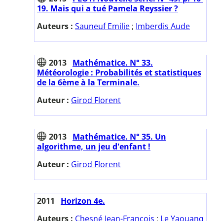
19. Mais qui a tué Pamela Reyssier ?
Auteurs :
Sauneuf Emilie
;
Imberdis Aude
2013
Mathématice. N° 33.
Météorologie : Probabilités et statistiques
de la 6ème à la Terminale.
Auteur :
Girod Florent
2013
Mathématice. N° 35. Un
algorithme, un jeu d'enfant !
Auteur :
Girod Florent
2011
Horizon 4e.
Auteurs :
Chesné Jean-François
;
Le Yaouanq