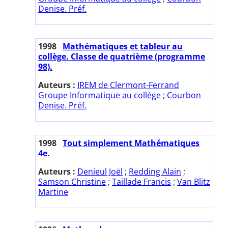
Denise. Préf.
1998
Mathématiques et tableur au
collège. Classe de quatrième (programme
98).
Auteurs :
IREM de Clermont-Ferrand
Groupe Informatique au collège
;
Courbon
Denise. Préf.
1998
Tout simplement Mathématiques
4e.
Auteurs :
Denieul Joël
;
Redding Alain
;
Samson Christine
;
Taillade Francis
;
Van Blitz
Martine