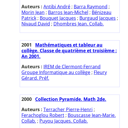
Auteurs :
Antibi André
;
Barra Raymond
;
Morin Jean
;
Barros Jean-Michel
;
Bénizeau
Patrick
;
Bouquet Jacques
;
Burgaud Jacques
;
Nivaud David
;
Dhombres Jean. Collab.
2001
Mathématiques et tableur au
collège. Classe de quatrième et troisième :
An 2001.
Auteurs :
IREM de Clermont-Ferrand
Groupe Informatique au collège
;
Fleury
Gérard. Préf.
2000
Collection Pyramide. Math 2de.
Auteurs :
Terracher Pierre-Henri
;
Ferachoglou Robert
;
Bouscasse Jean-Marie.
Collab.
;
Puyou Jacques. Collab.