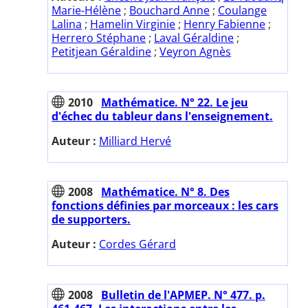
Marie-Hélène
;
Bouchard Anne
;
Coulange
Lalina
;
Hamelin Virginie
;
Henry Fabienne
;
Herrero Stéphane
;
Laval Géraldine
;
Petitjean Géraldine
;
Veyron Agnès
2010
Mathématice. N° 22. Le jeu
d'échec du tableur dans l'enseignement.
Auteur :
Milliard Hervé
2008
Mathématice. N° 8. Des
fonctions définies par morceaux : les cars
de supporters.
Auteur :
Cordes Gérard
2008
Bulletin de l'APMEP. N° 477. p.