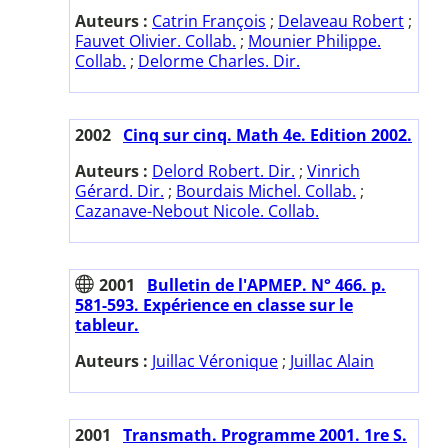
Auteurs :
Catrin François
;
Delaveau Robert
;
Fauvet Olivier. Collab.
;
Mounier Philippe.
Collab.
;
Delorme Charles. Dir.
2002
Cinq sur cinq. Math 4e. Edition 2002.
Auteurs :
Delord Robert. Dir.
;
Vinrich
Gérard. Dir.
;
Bourdais Michel. Collab.
;
Cazanave-Nebout Nicole. Collab.
2001
Bulletin de l'APMEP. N° 466. p.
581-593. Expérience en classe sur le
tableur.
Auteurs :
Juillac Véronique
;
Juillac Alain
2001
Transmath. Programme 2001. 1re S.