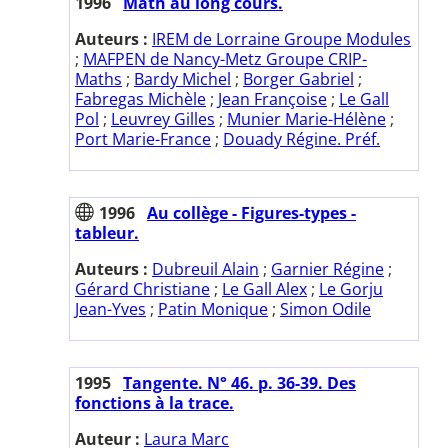
1996
Math au long cours.
Auteurs :
IREM de Lorraine Groupe Modules
;
MAFPEN de Nancy-Metz Groupe CRIP-
Maths
;
Bardy Michel
;
Borger Gabriel
;
Fabregas Michèle
;
Jean Françoise
;
Le Gall
Pol
;
Leuvrey Gilles
;
Munier Marie-Hélène
;
Port Marie-France
;
Douady Régine. Préf.
1996
Au collège - Figures-types -
tableur.
Auteurs :
Dubreuil Alain
;
Garnier Régine
;
Gérard Christiane
;
Le Gall Alex
;
Le Gorju
Jean-Yves
;
Patin Monique
;
Simon Odile
1995
Tangente. N° 46. p. 36-39. Des
fonctions à la trace.
Auteur :
Laura Marc