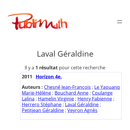
Aller
au
Publimath
contenu
Laval Géraldine
Il y a
1 résultat
pour cette recherche
2011
Horizon 4e.
Auteurs :
Chesné Jean-François
;
Le Yaouanq
Marie-Hélène
;
Bouchard Anne
;
Coulange
Lalina
;
Hamelin Virginie
;
Henry Fabienne
;
Herrero Stéphane
;
Laval Géraldine
;
Petitjean Géraldine
;
Veyron Agnès