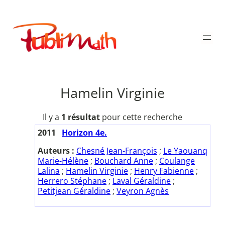
Aller
au
Publimath
contenu
Hamelin Virginie
Il y a
1 résultat
pour cette recherche
2011
Horizon 4e.
Auteurs :
Chesné Jean-François
;
Le Yaouanq
Marie-Hélène
;
Bouchard Anne
;
Coulange
Lalina
;
Hamelin Virginie
;
Henry Fabienne
;
Herrero Stéphane
;
Laval Géraldine
;
Petitjean Géraldine
;
Veyron Agnès