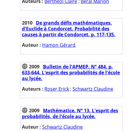
Auteurs :
Berthéol Claire
;
Béral Marion
2010
De grands défis mathématiques,
d'Euclide à Condorcet. Probabilité des
causes à partir de Condorcet. p. 117-135.
Auteur :
Hamon Gérard
2009
Bulletin de l'APMEP. N° 484. p.
633-644. L'esprit des probabilités de l'école
au lycée.
Auteurs :
Roser Erick
;
Schwartz Claudine
2009
Mathématice. N° 13. L'esprit des
probabilités, de l'école au lycée.
Auteur :
Schwartz Claudine