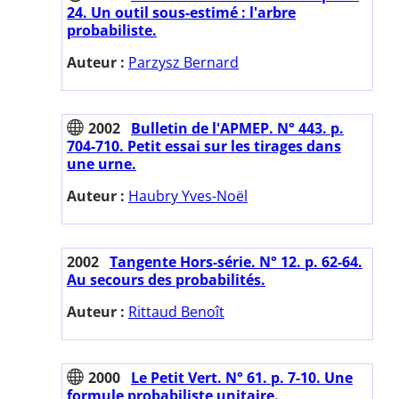
24. Un outil sous-estimé : l'arbre
probabiliste.
Auteur :
Parzysz Bernard
2002
Bulletin de l'APMEP. N° 443. p.
704-710. Petit essai sur les tirages dans
une urne.
Auteur :
Haubry Yves-Noël
2002
Tangente Hors-série. N° 12. p. 62-64.
Au secours des probabilités.
Auteur :
Rittaud Benoît
2000
Le Petit Vert. N° 61. p. 7-10. Une
formule probabiliste unitaire.