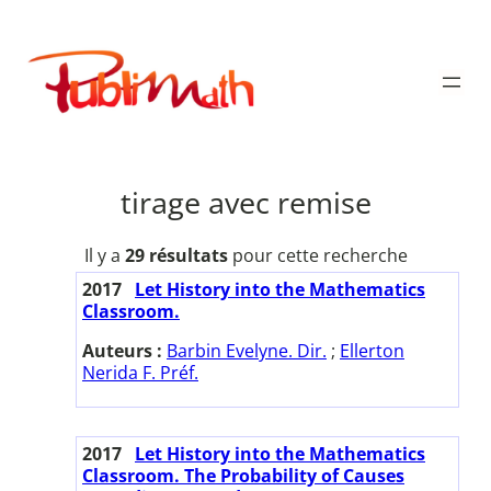
Aller
au
Publimath
contenu
tirage avec remise
Il y a
29 résultats
pour cette recherche
2017
Let History into the Mathematics
Classroom.
Auteurs :
Barbin Evelyne. Dir.
;
Ellerton
Nerida F. Préf.
2017
Let History into the Mathematics
Classroom. The Probability of Causes