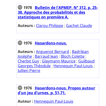
1978
Bulletin de l'APMEP. N° 312. p. 25-
38. Approche des probabilités et des
statistiques en première A.
Auteurs :
Clarou Philippe
;
Gachet Claude
1976
Hasardons-nous.
Auteurs :
Anguenot Bernard
;
Badrikian
Josèphe
;
Barraud Jean
;
Bloch Colette
;
Cherbit Guy
;
Glaymann Maurice
;
Guilbaud
Georges Théodule
;
Hennequin Paul-Louis
;
Jullien Pierre
1976
Hasardons-nous. Propos autour
d'un jeu d'urnes. p. 51-71.
Auteur :
Hennequin Paul-Louis