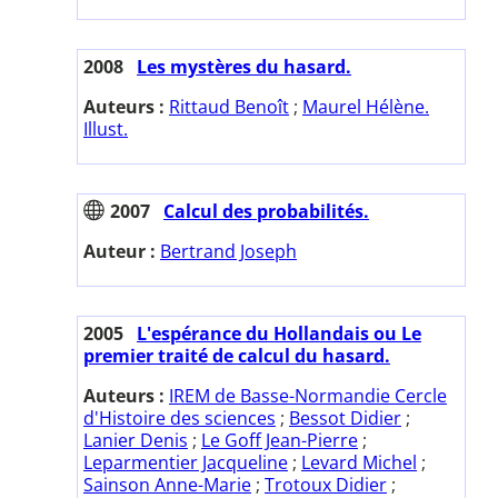
2008
Les mystères du hasard.
Auteurs :
Rittaud Benoît
;
Maurel Hélène.
Illust.
2007
Calcul des probabilités.
Auteur :
Bertrand Joseph
2005
L'espérance du Hollandais ou Le
premier traité de calcul du hasard.
Auteurs :
IREM de Basse-Normandie Cercle
d'Histoire des sciences
;
Bessot Didier
;
Lanier Denis
;
Le Goff Jean-Pierre
;
Leparmentier Jacqueline
;
Levard Michel
;
Sainson Anne-Marie
;
Trotoux Didier
;