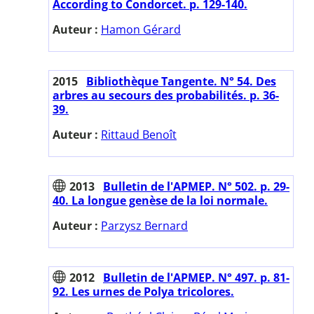
According to Condorcet. p. 129-140.
Auteur :
Hamon Gérard
2015
Bibliothèque Tangente. N° 54. Des
arbres au secours des probabilités. p. 36-
39.
Auteur :
Rittaud Benoît
2013
Bulletin de l'APMEP. N° 502. p. 29-
40. La longue genèse de la loi normale.
Auteur :
Parzysz Bernard
2012
Bulletin de l'APMEP. N° 497. p. 81-
92. Les urnes de Polya tricolores.