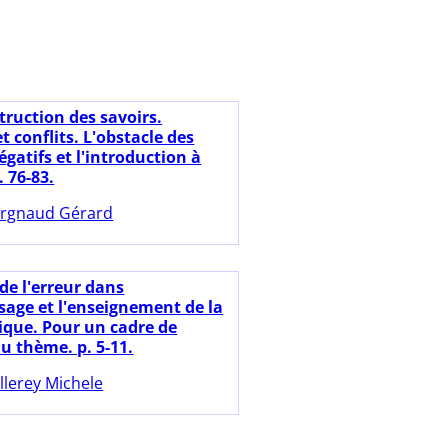
truction des savoirs.
t conflits. L'obstacle des
gatifs et l'introduction à
. 76-83.
rgnaud Gérard
de l'erreur dans
ssage et l'enseignement de la
que. Pour un cadre de
u thème. p. 5-11.
llerey Michele