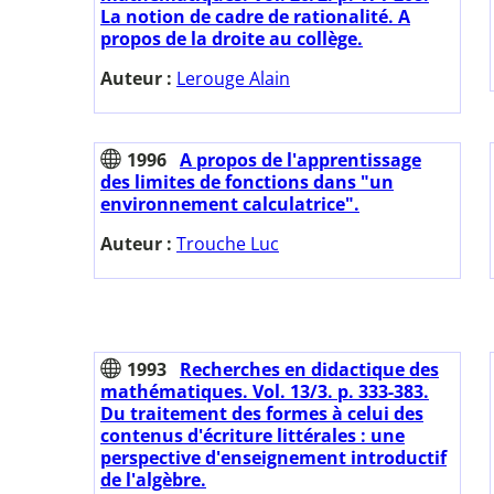
La notion de cadre de rationalité. A
propos de la droite au collège.
Auteur :
Lerouge Alain
1996
A propos de l'apprentissage
des limites de fonctions dans "un
environnement calculatrice".
Auteur :
Trouche Luc
1993
Recherches en didactique des
mathématiques. Vol. 13/3. p. 333-383.
Du traitement des formes à celui des
contenus d'écriture littérales : une
perspective d'enseignement introductif
de l'algèbre.