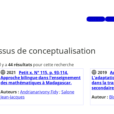
Mots-clés
Aute
ssus de conceptualisation
Il y a
44 résultats
pour cette recherche
2021
Petit x. N° 115. p. 93-114.
2019
A
Approche bilingue dans l'enseignement
L'adaptati
des mathématiques à Madagascar.
dans la tra
secondaire/
Auteurs :
Andrianarivony Fidy
;
Salone
Jean-Jacques
Auteur :
Bl