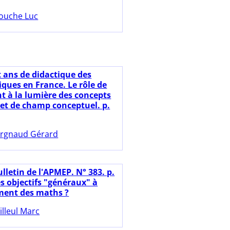
ouche Luc
t ans de didactique des
ues en France. Le rôle de
nt à la lumière des concepts
et de champ conceptuel. p.
rgnaud Gérard
lletin de l'APMEP. N° 383. p.
s objectifs "généraux" à
ment des maths ?
illeul Marc