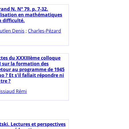
and N. N° 79. p. 7-32.
lisation en mathématiques
 difficulté.
utlen Denis
;
Charles-Pézard
ctes du XXXIIIème colloque
sur la formation des
etour au programme de 1945
o ? Et s'il fallait répondre ni
utre ?
issiaud Rémi
ski. Lectures et perspectives