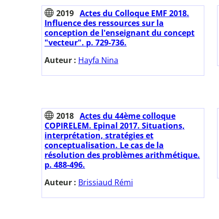
2019
Actes du Colloque EMF 2018.
Influence des ressources sur la
conception de l'enseignant du concept
"vecteur". p. 729-736.
Auteur :
Hayfa Nina
2018
Actes du 44ème colloque
COPIRELEM. Epinal 2017. Situations,
interprétation, stratégies et
conceptualisation. Le cas de la
résolution des problèmes arithmétique.
p. 488-496.
Auteur :
Brissiaud Rémi