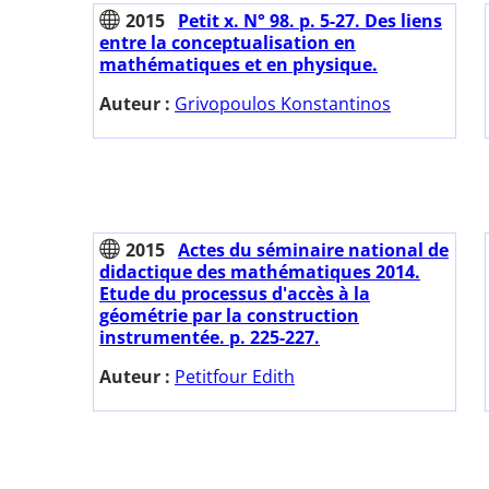
2015
Petit x. N° 98. p. 5-27. Des liens
entre la conceptualisation en
mathématiques et en physique.
Auteur :
Grivopoulos Konstantinos
2015
Actes du séminaire national de
didactique des mathématiques 2014.
Etude du processus d'accès à la
géométrie par la construction
instrumentée. p. 225-227.
Auteur :
Petitfour Edith