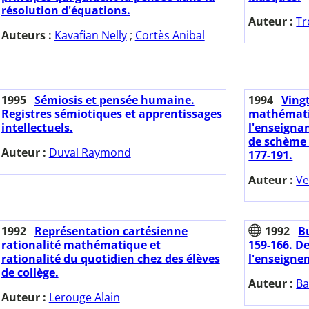
résolution d'équations.
Auteur :
Tr
Auteurs :
Kavafian Nelly
;
Cortès Anibal
1995
Sémiosis et pensée humaine.
1994
Ving
Registres sémiotiques et apprentissages
mathématiq
intellectuels.
l'enseigna
de schème 
Auteur :
Duval Raymond
177-191.
Auteur :
Ve
1992
Représentation cartésienne
1992
Bu
rationalité mathématique et
159-166. De
rationalité du quotidien chez des élèves
l'enseigne
de collège.
Auteur :
Ba
Auteur :
Lerouge Alain