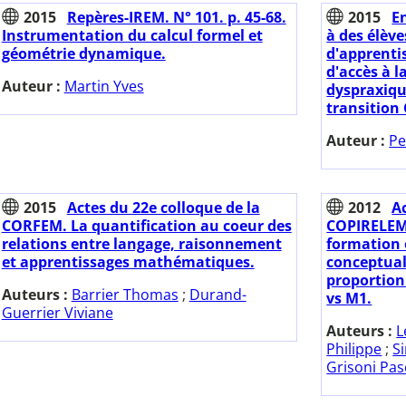
2015
Repères-IREM. N° 101. p. 45-68.
2015
E
Instrumentation du calcul formel et
à des élève
géométrie dynamique.
d'apprenti
d'accès à l
Auteur :
Martin Yves
dyspraxiqu
transition
Auteur :
Pe
2015
Actes du 22e colloque de la
2012
A
CORFEM. La quantification au coeur des
COPIRELEM.
relations entre langage, raisonnement
formation 
et apprentissages mathématiques.
conceptual
proportion
Auteurs :
Barrier Thomas
;
Durand-
vs M1.
Guerrier Viviane
Auteurs :
L
Philippe
;
S
Grisoni Pas