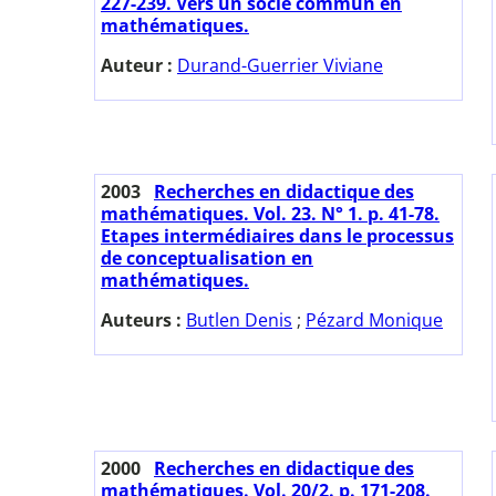
227-239. Vers un socle commun en
mathématiques.
Auteur :
Durand-Guerrier Viviane
2003
Recherches en didactique des
mathématiques. Vol. 23. N° 1. p. 41-78.
Etapes intermédiaires dans le processus
de conceptualisation en
mathématiques.
Auteurs :
Butlen Denis
;
Pézard Monique
2000
Recherches en didactique des
mathématiques. Vol. 20/2. p. 171-208.