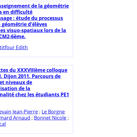
nseignement de la géométrie
s en difficulté
ssage : étude du processus
a géométrie d'élèves
es visuo-spatiaux lors de la
 CM2-6ème.
titfour Edith
ctes du XXXVIIIème colloque
 Dijon 2011. Parcours de
et niveaux de
isation de la
nalité chez les étudiants PE1
evain Jean-Pierre
;
Le Borgne
imard Arnaud
;
Bonnet Nicole
;
cal