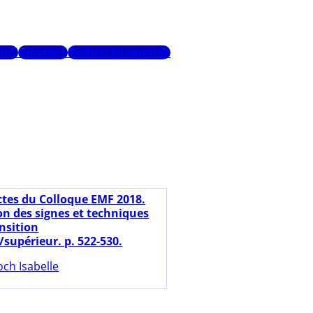
urs
Glossaire
Recherche avancée
ctes du Colloque EMF 2018.
on des signes et techniques
nsition
supérieur. p. 522-530.
och Isabelle