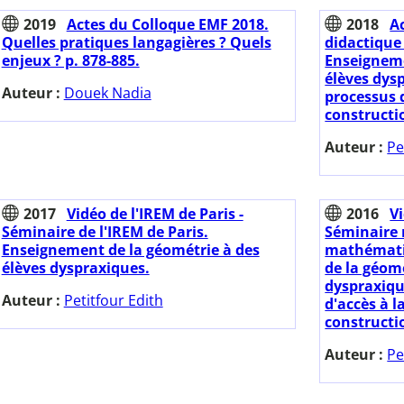
2019
Actes du Colloque EMF 2018.
2018
A
Quelles pratiques langagières ? Quels
didactique
enjeux ? p. 878-885.
Enseigneme
élèves dys
Auteur :
Douek Nadia
processus d
constructi
Auteur :
Pe
2017
Vidéo de l'IREM de Paris -
2016
Vi
Séminaire de l'IREM de Paris.
Séminaire 
Enseignement de la géométrie à des
mathémati
élèves dyspraxiques.
de la géomé
dyspraxiqu
Auteur :
Petitfour Edith
d'accès à l
constructi
Auteur :
Pe