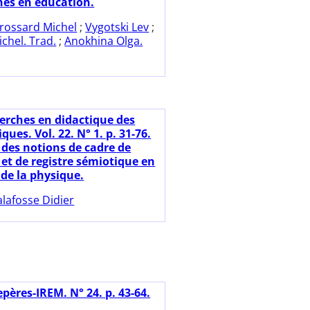
hes en éducation.
rossard Michel
;
Vygotski Lev
;
chel. Trad.
;
Anokhina Olga.
erches en didactique des
es. Vol. 22. N° 1. p. 31-76.
 des notions de cadre de
 et de registre sémiotique en
 de la physique.
lafosse Didier
pères-IREM. N° 24. p. 43-64.