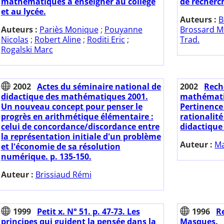
mathématiques à enseigner au collège
de recherc
et au lycée.
Auteurs :
B
Auteurs :
Pariès Monique
;
Pouyanne
Brossard Mi
Nicolas
;
Robert Aline
;
Roditi Eric
;
Trad.
Rogalski Marc
2002
Actes du séminaire national de
2002
Rech
didactique des mathématiques 2001.
mathématiqu
Un nouveau concept pour penser le
Pertinence
progrès en arithmétique élémentaire :
rationalité
celui de concordance/discordance entre
didactique
la représentation initiale d'un problème
Auteur :
Ma
et l'économie de sa résolution
numérique. p. 135-150.
Auteur :
Brissiaud Rémi
1999
Petit x. N° 51. p. 47-73. Les
1996
Re
principes qui guident la pensée dans la
Masques.