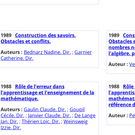
1989
Construction des savoirs.
1989
Cons
Obstacles et conflits.
Obstacles e
nombres né
Auteurs :
Bednarz Nadine. Dir.
;
Garnier
l'algèbre. p
Catherine. Dir.
Auteur :
Ve
1988
Rôle de l'erreur dans
1988
Rôle 
l'apprentissage et l'enseignement de la
l'apprenti
mathématique.
mathémati
référence d
Auteurs :
Gaulin Claude. Dir.
;
Goupil
Cécile. Dir.
;
Janvier Claude. Dir.
;
De Lange
Auteur :
Pe
Jan. Dir.
;
Thérien Loïc. Dir.
;
Weinsweig
Izzie. Dir.