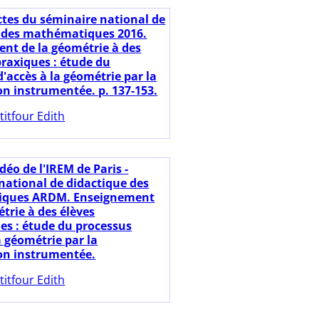
ctes du séminaire national de
 des mathématiques 2016.
nt de la géométrie à des
praxiques : étude du
'accès à la géométrie par la
on instrumentée. p. 137-153.
titfour Edith
déo de l'IREM de Paris -
national de didactique des
ques ARDM. Enseignement
trie à des élèves
es : étude du processus
a géométrie par la
on instrumentée.
titfour Edith