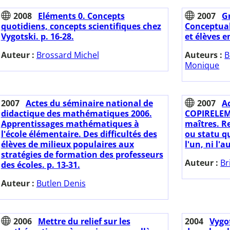
2008
Eléments 0. Concepts
2007
Gr
quotidiens, concepts scientifiques chez
Conceptua
Vygotski. p. 16-28.
et élèves en
Auteur :
Brossard Michel
Auteurs :
B
Monique
2007
Actes du séminaire national de
2007
A
didactique des mathématiques 2006.
COPIRELEM 
Apprentissages mathématiques à
maîtres. R
l'école élémentaire. Des difficultés des
ou statu qu
élèves de milieux populaires aux
l'un, ni l'a
stratégies de formation des professeurs
Auteur :
Br
des écoles. p. 13-31.
Auteur :
Butlen Denis
2006
Mettre du relief sur les
2004
Vygot