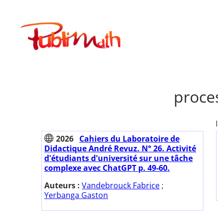
Aller
au
Publimath
contenu
proce
2026
Cahiers du Laboratoire de
Didactique André Revuz. N° 26. Activité
d'étudiants d'université sur une tâche
complexe avec ChatGPT p. 49-60.
Auteurs :
Vandebrouck Fabrice
;
Yerbanga Gaston