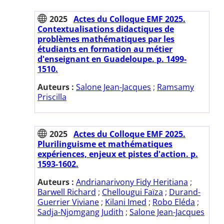
2025
Actes du Colloque EMF 2025.
Contextualisations didactiques de
problèmes mathématiques par les
étudiants en formation au métier
d'enseignant en Guadeloupe. p. 1499-
1510.
Auteurs :
Salone Jean-Jacques
;
Ramsamy
Priscilla
2025
Actes du Colloque EMF 2025.
Plurilinguisme et mathématiques
expériences, enjeux et pistes d'action. p.
1593-1602.
Auteurs :
Andrianarivony Fidy Heritiana
;
Barwell Richard
;
Chellougui Faïza
;
Durand-
Guerrier Viviane
;
Kilani Imed
;
Robo Eléda
;
Sadja-Njomgang Judith
;
Salone Jean-Jacques