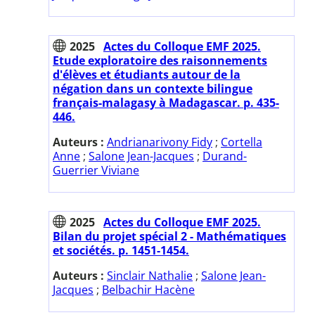
2025
Actes du Colloque EMF 2025.
Etude exploratoire des raisonnements
d'élèves et étudiants autour de la
négation dans un contexte bilingue
français-malagasy à Madagascar. p. 435-
446.
Auteurs :
Andrianarivony Fidy
;
Cortella
Anne
;
Salone Jean-Jacques
;
Durand-
Guerrier Viviane
2025
Actes du Colloque EMF 2025.
Bilan du projet spécial 2 - Mathématiques
et sociétés. p. 1451-1454.
Auteurs :
Sinclair Nathalie
;
Salone Jean-
Jacques
;
Belbachir Hacène