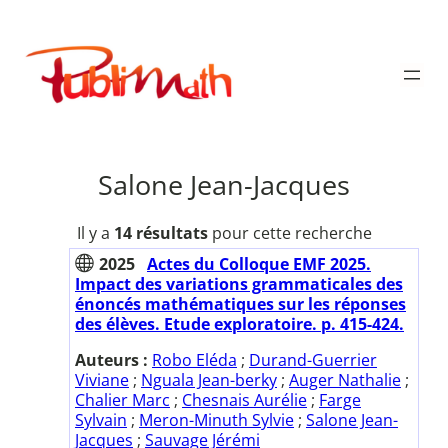
Aller
au
Publimath
contenu
Salone Jean-Jacques
Il y a
14 résultats
pour cette recherche
2025
Actes du Colloque EMF 2025.
Impact des variations grammaticales des
énoncés mathématiques sur les réponses
des élèves. Etude exploratoire. p. 415-424.
Auteurs :
Robo Eléda
;
Durand-Guerrier
Viviane
;
Nguala Jean-berky
;
Auger Nathalie
;
Chalier Marc
;
Chesnais Aurélie
;
Farge
Sylvain
;
Meron-Minuth Sylvie
;
Salone Jean-
Jacques
;
Sauvage Jérémi