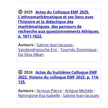
2025
Actes du Colloque EMF 2025.
L'ethnomathématique et ses liens avec
l'histoire et la didactique des
mathématiques, des parcours de
recherche aux questionnements éthiques.
p. 1611-1622.
Auteurs :
Salone Jean-Jacques
;
Vandendriessche Eric
;
Tournès Dominique
;
Da Silva Alban
2024
Actes du huitième Colloque EMF
2022. Visions du colloque EMF 2022. p. 114-
125.
Auteurs :
Arnoux Pierre
;
Artigue Michèle
;
Ngningone Eya Isabelle
;
Salone Jean-Jacques