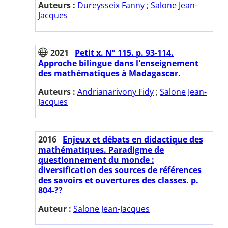
Auteurs :
Dureysseix Fanny
;
Salone Jean-
Jacques
2021
Petit x. N° 115. p. 93-114.
Approche bilingue dans l'enseignement
des mathématiques à Madagascar.
Auteurs :
Andrianarivony Fidy
;
Salone Jean-
Jacques
2016
Enjeux et débats en didactique des
mathématiques. Paradigme de
questionnement du monde :
diversification des sources de références
des savoirs et ouvertures des classes. p.
804-??
Auteur :
Salone Jean-Jacques