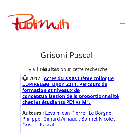
Aller
au
Publimath
contenu
Grisoni Pascal
Il y a
1 résultat
pour cette recherche
2012
Actes du XXXVIIIème colloque
COPIRELEM. Dijon 2011. Parcours de
formation et niveaux de
conceptualisation de la proportionnalité
chez les étudiants PE1 vs M1.
Auteurs :
Levain Jean-Pierre
;
Le Borgne
Philippe
;
Simard Arnaud
;
Bonnet Nicole
;
Grisoni Pascal