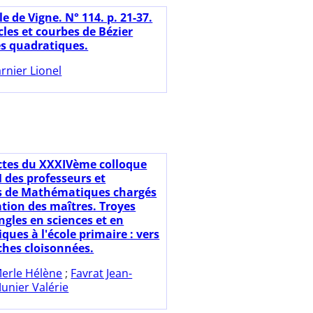
le de Vigne. N° 114. p. 21-37.
cles et courbes de Bézier
es quadratiques.
rnier Lionel
ctes du XXXIVème colloque
des professeurs et
s de Mathématiques chargés
ation des maîtres. Troyes
ngles en sciences et en
ues à l'école primaire : vers
hes cloisonnées.
erle Hélène
;
Favrat Jean-
unier Valérie