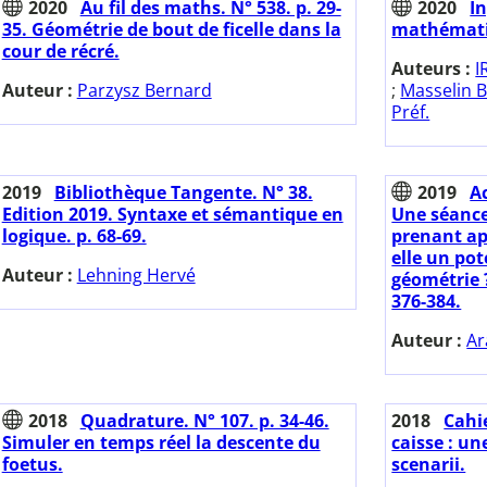
2020
Au fil des maths. N° 538. p. 29-
2020
I
35. Géométrie de bout de ficelle dans la
mathématiq
cour de récré.
Auteurs :
I
Auteur :
Parzysz Bernard
;
Masselin B
Préf.
2019
Bibliothèque Tangente. N° 38.
2019
A
Edition 2019. Syntaxe et sémantique en
Une séance
logique. p. 68-69.
prenant ap
elle un pot
Auteur :
Lehning Hervé
géométrie 
376-384.
Auteur :
Ar
2018
Quadrature. N° 107. p. 34-46.
2018
Cahie
Simuler en temps réel la descente du
caisse : un
foetus.
scenarii.