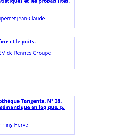
atistiques et les probabilités.
perret Jean-Claude
âne et le puits.
EM de Rennes Groupe
iothèque Tangente. N° 38.
 sémantique en logique. p.
hning Hervé