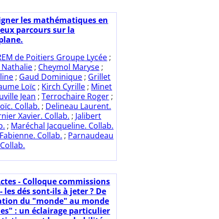
igner les mathématiques en
deux parcours sur la
plane.
REM de Poitiers Groupe Lycée
;
 Nathalie
;
Cheymol Maryse
;
line
;
Gaud Dominique
;
Grillet
iaume Loïc
;
Kirch Cyrille
;
Minet
uville Jean
;
Terrochaire Roger
;
oïc. Collab.
;
Delineau Laurent.
nier Xavier. Collab.
;
Jalibert
b.
;
Maréchal Jacqueline. Collab.
Fabienne. Collab.
;
Parnaudeau
 Collab.
Actes - Colloque commissions
 les dés sont-ils à jeter ? De
sation du "monde" au monde
s" : un éclairage particulier