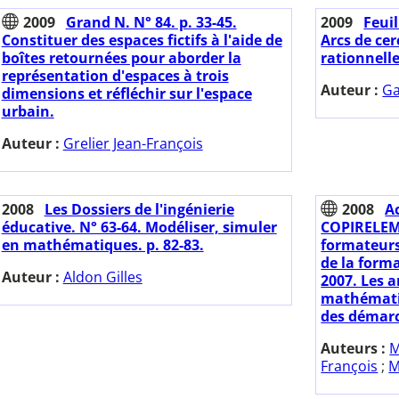
2009
Grand N. N° 84. p. 33-45.
2009
Feuil
Constituer des espaces fictifs à l'aide de
Arcs de cer
boîtes retournées pour aborder la
rationnell
représentation d'espaces à trois
Auteur :
Ga
dimensions et réfléchir sur l'espace
urbain.
Auteur :
Grelier Jean-François
2008
Les Dossiers de l'ingénierie
2008
A
éducative. N° 63-64. Modéliser, simuler
COPIRELEM 
en mathématiques. p. 82-83.
formateur
de la form
Auteur :
Aldon Gilles
2007. Les a
mathématiq
des démarc
Auteurs :
M
François
;
M