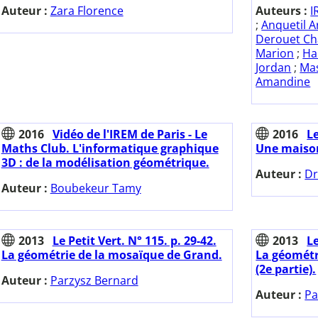
Auteur :
Zara Florence
Auteurs :
I
;
Anquetil 
Derouet Ch
Marion
;
Ha
Jordan
;
Mas
Amandine
2016
Vidéo de l'IREM de Paris - Le
2016
Le
Maths Club. L'informatique graphique
Une maison
3D : de la modélisation géométrique.
Auteur :
Dr
Auteur :
Boubekeur Tamy
2013
Le Petit Vert. N° 115. p. 29-42.
2013
Le
La géométrie de la mosaïque de Grand.
La géométr
(2e partie).
Auteur :
Parzysz Bernard
Auteur :
Pa