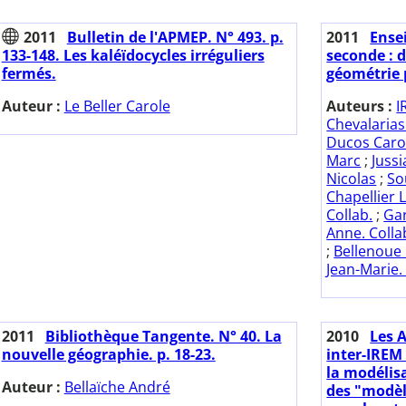
2011
Bulletin de l'APMEP. N° 493. p.
2011
Ense
133-148. Les kaléïdocycles irréguliers
seconde : 
fermés.
géométrie 
Auteur :
Le Beller Carole
Auteurs :
I
Chevalarias
Ducos Caro
Marc
;
Juss
Nicolas
;
So
Chapellier L
Collab.
;
Gar
Anne. Colla
;
Bellenoue 
Jean-Marie.
2011
Bibliothèque Tangente. N° 40. La
2010
Les 
nouvelle géographie. p. 18-23.
inter-IREM -
la modéli
Auteur :
Bellaïche André
des "modèle