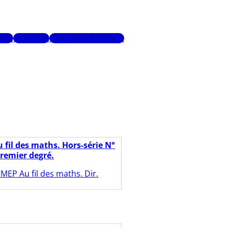
urs
Glossaire
Recherche avancée
 fil des maths. Hors-série N°
Premier degré.
MEP Au fil des maths. Dir.