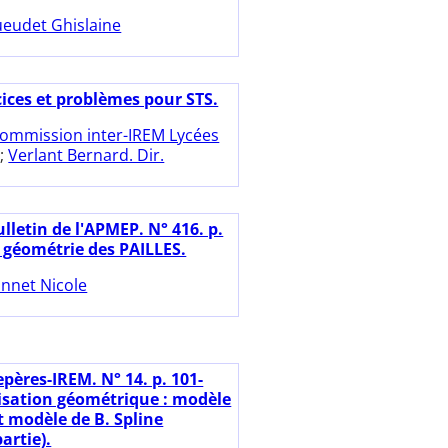
eudet Ghislaine
cices et problèmes pour STS.
ommission inter-IREM Lycées
;
Verlant Bernard. Dir.
lletin de l'APMEP. N° 416. p.
a géométrie des PAILLES.
nnet Nicole
pères-IREM. N° 14. p. 101-
isation géométrique : modèle
t modèle de B. Spline
artie).