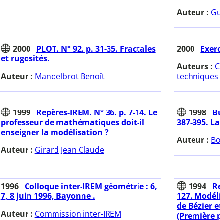
Auteur :
Gu
2000
PLOT. N° 92. p. 31-35. Fractales
2000
Exer
et rugosités.
Auteurs :
C
Auteur :
Mandelbrot Benoît
techniques
1999
Repères-IREM. N° 36. p. 7-14. Le
1998
Bu
professeur de mathématiques doit-il
387-395. L
enseigner la modélisation ?
Auteur :
Bo
Auteur :
Girard Jean Claude
1996
Colloque inter-IREM géométrie : 6,
1994
Re
7, 8 juin 1996, Bayonne .
127. Modél
de Bézier e
Auteur :
Commission inter-IREM
(Première p