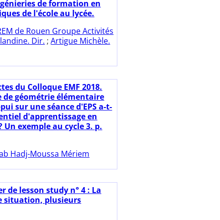
ngénieries de formation en
ues de l'école au lycée.
REM de Rouen Groupe Activités
landine. Dir.
;
Artigue Michèle.
ctes du Colloque EMF 2018.
 de géométrie élémentaire
pui sur une séance d'EPS a-t-
entiel d'apprentissage en
? Un exemple au cycle 3. p.
ab Hadj-Moussa Mériem
r de lesson study n° 4 : La
e situation, plusieurs