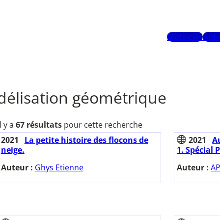
Mots-clés
Aute
élisation géométrique
Il y a
67 résultats
pour cette recherche
2021
La petite histoire des flocons de
2021
Au
neige.
1. Spécial 
Auteur :
Ghys Etienne
Auteur :
AP