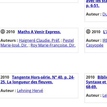
avec les st
p. 6-51.
Auteur :
Du
2010
Maths A Venir Express.
2010
L'
Auteurs :
Haigneré Claudie. Préf.
;
Pestel
Auteur :
IR
Marie-José. Dir.
;
Roy Marie-Françoise. Dir.
Casyopée
2010
Tangente Hors-série. N° 40. p. 24-
2010
Bibl
25. La longueur des fleuves.
Syntaxe et
68-69.
Auteur :
Lehning Hervé
Auteur :
Le