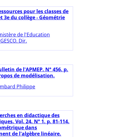
essources pour les classes de
 et 3e du collège - Géométrie
nistère de l'Education
DGESCO. Dir.
lletin de l'APMEP. N° 456. p.
propos de modélisation.
mbard Philippe
erches en didactique des
es. Vol. 24. N° 1. p. 81-114.
ométrique dans
ent de l'algèbre linéaire.