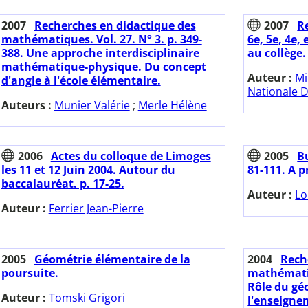
2007
Recherches en didactique des
2007
R
mathématiques. Vol. 27. N° 3. p. 349-
6e, 5e, 4e,
388. Une approche interdisciplinaire
au collège.
mathématique-physique. Du concept
Auteur :
Mi
d'angle à l'école élémentaire.
Nationale 
Auteurs :
Munier Valérie
;
Merle Hélène
2006
Actes du colloque de Limoges
2005
Bu
les 11 et 12 Juin 2004. Autour du
81-111. A 
baccalauréat. p. 17-25.
Auteur :
Lo
Auteur :
Ferrier Jean-Pierre
2005
Géométrie élémentaire de la
2004
Rech
poursuite.
mathématiqu
Rôle du gé
Auteur :
Tomski Grigori
l'enseignem