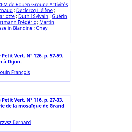
REM de Rouen Groupe Activités
Arnaud
;
Declercq Hélène
;
arlotte
;
Duthil Sylvain
;
Guérin
rtmann Frédéric
;
Martin
selin Blandine
;
Oney
 Petit Vert. N° 126. p. 57-59.
 à Dijon.
ouin François
 Petit Vert. N° 116. p. 27-33.
ie de la mosaïque de Grand
rzysz Bernard