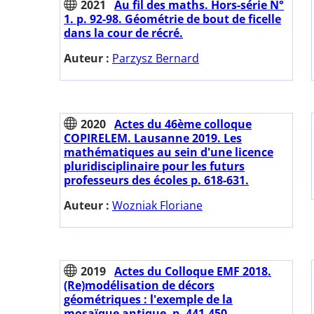
2021
Au fil des maths. Hors-série N°
1. p. 92-98. Géométrie de bout de ficelle
dans la cour de récré.
Auteur :
Parzysz Bernard
2020
Actes du 46ème colloque
COPIRELEM. Lausanne 2019. Les
mathématiques au sein d'une licence
pluridisciplinaire pour les futurs
professeurs des écoles p. 618-631.
Auteur :
Wozniak Floriane
2019
Actes du Colloque EMF 2018.
(Re)modélisation de décors
géométriques : l'exemple de la
mosaïque antique. p. 441-450.