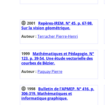
2001
Repères-IREM. N° 45. p. 67-98.
Sur la vision géométrique.
Auteur :
Terracher Pierre-Henri
1999
Mathématiques et Pédagogie. N°
123. p. 39-54. Une étude vectorielle des
courbes de Bézier.
Auteur :
Paquay Pierre
1998
Bulletin de l'APMEP. N° 416. p.
306-319. Mathématiques et
informatique graphique.